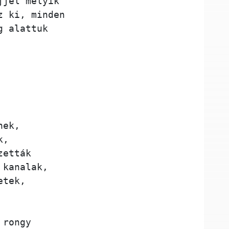
jjel melyik 
z ki, minden 
g alattuk
nek, 
k,
zetták 
 kanalak, 
etek, 
 rongy 