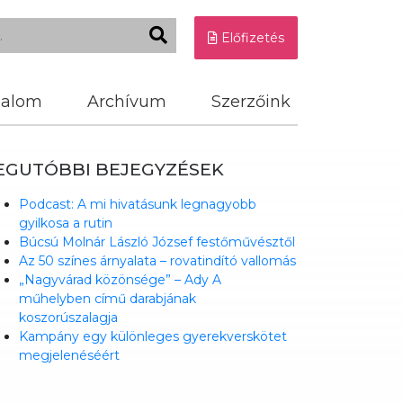
Előfizetés
dalom
Archívum
Szerzőink
EGUTÓBBI BEJEGYZÉSEK
Podcast: A mi hivatásunk legnagyobb
gyilkosa a rutin
Búcsú Molnár László József festőművésztől
Az 50 színes árnyalata – rovatindító vallomás
„Nagyvárad közönsége” – Ady A
műhelyben című darabjának
koszorúszalagja
Kampány egy különleges gyerekverskötet
megjelenéséért