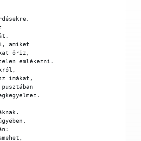
rdésekre. 
t 
át.
i, amiket 
kat őriz,  
telen emlékezni.
król, 
sz imákat, 
 pusztában 
egkegyelmez.
áknak. 
ügyében,  
án: 
amehet, 