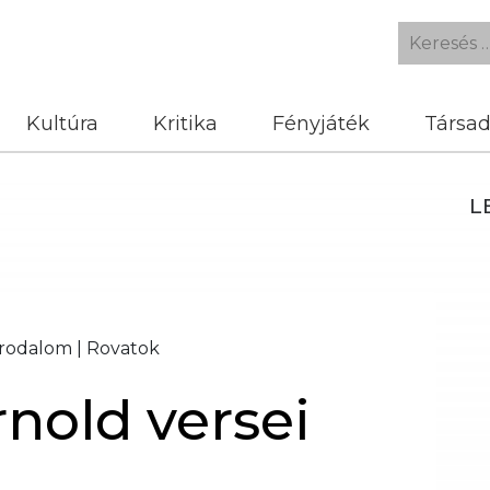
Kultúra
Kritika
Fényjáték
Társa
L
Irodalom
|
Rovatok
nold versei