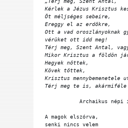
„Térj meg, Szent Antal,
Kérlek a Jézus Krisztus ke
Öt méljséges sebeire,
Ereggy el az erdőkre,
Ott a vad oroszlányoknak g
vérüket ott idd meg!
Térj meg, Szent Antal, vag
Mikor Krisztus a földön já
Hegyek nőttek,
Kövek tőttek,
Krisztus mennybemenetele u
Térj meg te is, akármiféle
           Archaiku
A magok elszórva,
senki nincs velem