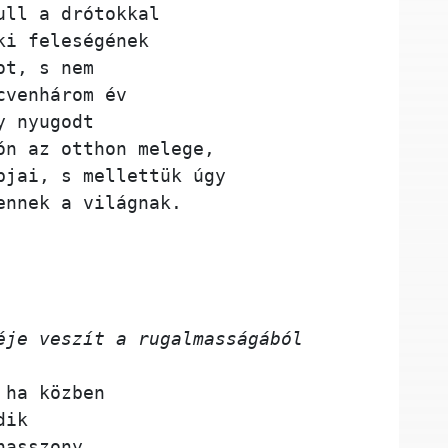
ull a drótokkal 
ki feleségének
ot, s nem 
cvenhárom év
y nyugodt 
ón az otthon melege, 
bjai, s mellettük úgy 
ennek a világnak. 
éje veszít a rugalmasságából
 ha közben 
dik 
nasszony,