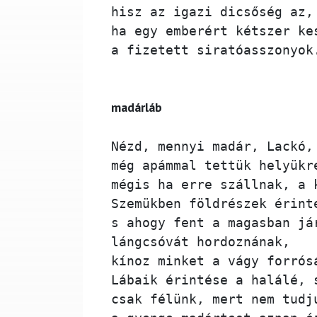
hisz az igazi dicsőség az,
ha egy emberért kétszer ke
a fizetett siratóasszonyok
madárláb 
Nézd, mennyi madár, Lackó,
még apámmal tettük helyükr
mégis ha erre szállnak, a 
Szemükben földrészek érint
s ahogy fent a magasban já
lángcsóvát hordoznának, 
kínoz minket a vágy forrós
Lábaik érintése a halálé, 
csak félünk, mert nem tudj