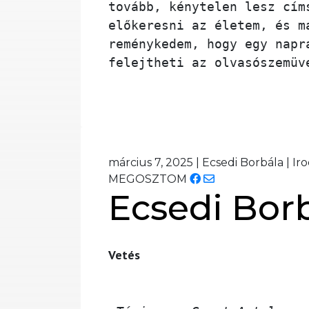
tovább, kénytelen lesz cím
előkeresni az életem, és m
reménykedem, hogy egy napr
felejtheti az olvasószemüv
március 7, 2025
|
Ecsedi Borbála
|
Ir
MEGOSZTOM
Ecsedi Borb
Vetés