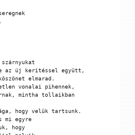
 
seregnek 
. 
 szárnyukat 
e az új kerítéssel együtt,
köszönet elmarad. 
etlen vonalai pihennek,
rnak, mintha tollaikban 
ága, hogy velük tartsunk.  
s mi egyre 
uk, hogy 