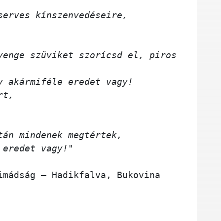
serves kínszenvedéseire,
yenge szüviket szorícsd el, piros 
y akármiféle eredet vagy!
rt,
tán mindenek megtértek,
 eredet vagy!"
s népi imádság – Hadikfalva, Bukovina