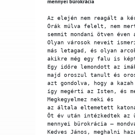
mennyei bürokrácia
Az elején nem reagált a ké
Órák múlva felelt, nem mer
semmit mondani ötven éven 
Olyan városok neveit ismer
más letagad, és olyan arco
akikre még egy falu is kép
Egy időre lemondott az imá
majd oroszul tanult és oro
azt gondolva, hogy a kazah
így megérti az Isten, és m
Megkegyelmez neki és 
az általa eltemetett katon
Öt év után intézkedtek az 
mennyei bürokrácia – mondv
Kedves János, meghalni haz