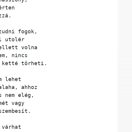
érten
zzá. 
zudni fogok,
l utolér 
ellett volna 
em, nincs 
 ketté törheti. 
m lehet 
alaha, ahhoz
s nem elég, 
mét vagy 
szembesít.
 várhat 