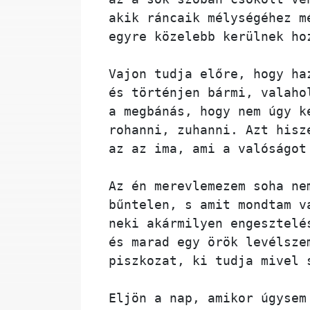
akik ráncaik mélységéhez m
egyre közelebb kerülnek ho
Vajon tudja előre, hogy ha
és történjen bármi, valaho
a megbánás, hogy nem úgy k
rohanni, zuhanni. Azt hisz
az az ima, ami a valóságot
Az én merevlemezem soha ne
bűntelen, s amit mondtam v
neki akármilyen engesztelé
és marad egy örök levélsze
piszkozat, ki tudja mivel 
Eljön a nap, amikor úgysem