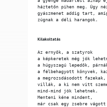
a gyenge madártest aznap é
háztetőn pihen meg. Úgy né
gyászmenet addig tart, amí
zúgnak a déli harangok. 
Kilakoltatás 
Az ernyők, a szatyrok 
a képkeretek még jók lehet
a húgyszagú lepedők, párná
a félbehagyott könyvek, ka
a megrozsdásodott fazekak,
villák, a ki nem vitt szem
mind-mind jók lehetnek. 
Menteni kéne mindent,
már csak egy zsebre vágott