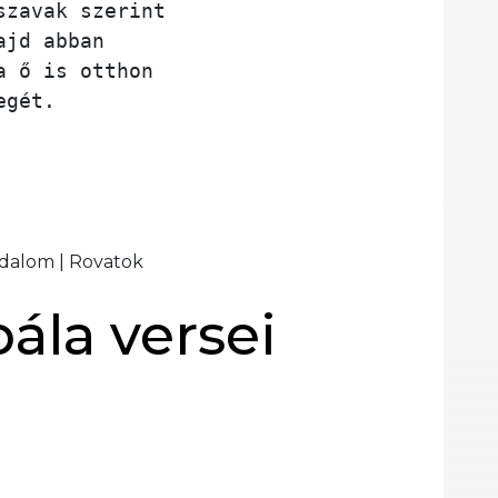
szavak szerint 
ajd abban 
a ő is otthon 
egét.
odalom
|
Rovatok
ála versei