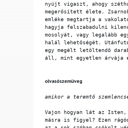
nyújt vigaszt, ahogy széth
megerősített élete. Zsarno
emléke megtartja a vakolat
hagyja felszabadulni kilen
mosolyát, vagy legalább eg
halál lehetőségét. Utánfut
egy megélt letöltendő dara
áll, mint egyetlen árvája 
olvasószemüveg 
amikor a teremtő szemlencs
Vajon hogyan lát az Isten,
másra is figyel? Ezen rágó
az a sok szóban csókolt vé