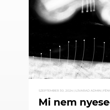
SZEPTEMBER 30, 2024
|
UJVARAD ADMIN
|
FÉN
Mi nem nyese