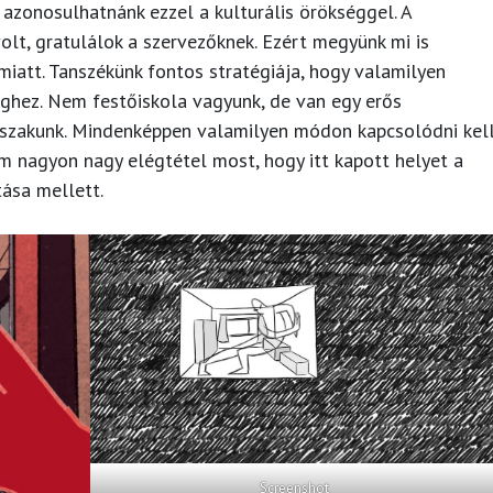
 azonosulhatnánk ezzel a kulturális örökséggel. A
olt, gratulálok a szervezőknek. Ezért megyünk mi is
iatt. Tanszékünk fontos stratégiája, hogy valamilyen
ghez. Nem festőiskola vagyunk, de van egy erős
 szakunk. Mindenképpen valamilyen módon kapcsolódni kel
 nagyon nagy elégtétel most, hogy itt kapott helyet a
tása mellett.
Screenshot