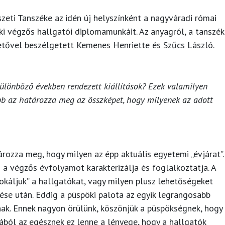
eti Tanszéke az idén új helyszínként a nagyváradi római
 ki végzős hallgatói diplomamunkáit. Az anyagról, a tanszék
tővel beszélgetett Kemenes Henriette és Szűcs László.
ülönböző években rendezett kiállítások? Ezek valamilyen
bb az határozza meg az összképet, hogy milyenek az adott
ározza meg, hogy milyen az épp aktuális egyetemi „évjárat”.
 a végzős évfolyamot karakterizálja és foglalkoztatja. A
okáljuk” a hallgatókat, vagy milyen plusz lehetőségeket
ése után. Eddig a püspöki palota az egyik legrangosabb
nak. Ennek nagyon örülünk, köszönjük a püspökségnek, hogy
zából az egésznek ez lenne a lényege, hogy a hallgatók