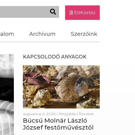
Előfizetés
dalom
Archívum
Szerzőink
KAPCSOLODÓ ANYAGOK
augusztus 4, 2026
|
Fényjáték
|
Rovatok
Búcsú Molnár László
József festőművésztől