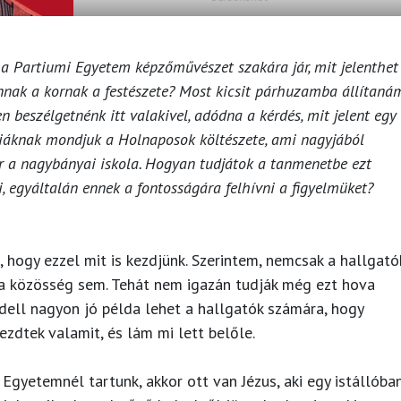
 a Partiumi Egyetem képzőművészet szakára jár, mit jelenthet
annak a kornak a festészete? Most kicsit párhuzamba állítaná
 beszélgetnénk itt valakivel, adódna a kérdés, mit jelent egy
iáknak mondjuk a Holnaposok költészete, ami nagyjából
r a nagybányai iskola. Hogyan tudjátok a tanmenetbe ezt
i, egyáltalán ennek a fontosságára felhívni a figyelmüket?
 hogy ezzel mit is kezdjünk. Szerintem, nemcsak a hallgató
a közösség sem. Tehát nem igazán tudják még ezt hova
dell nagyon jó példa lehet a hallgatók számára, hogy
kezdtek valamit, és lám mi lett belőle.
Egyetemnél tartunk, akkor ott van Jézus, aki egy istállóba