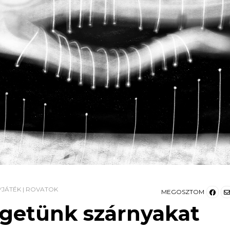
YJÁTÉK
|
ROVATOK
MEGOSZTOM
getünk szárnyakat