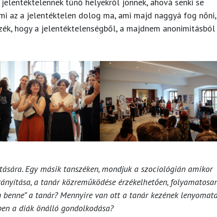
 jelentéktelennek tűnő helyekről jönnek, ahová senki se
n mi az a jelentéktelen dolog ma, ami majd naggyá fog nőni,
zzék, hogy a jelentéktelenségből, a majdnem anonimitásból
ítására. Egy másik tanszéken, mondjuk a szociológián amikor
irányítása, a tanár közreműködése érzékelhetően, folyamatosa
an benne” a tanár? Mennyire van ott a tanár kezének lenyomata
iben a diák önálló gondolkodása?