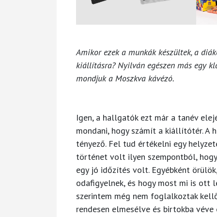
Amikor ezek a munkák készültek, a diák
kiállításra? Nyilván egészen más egy kla
mondjuk a Moszkva kávézó.
Igen, a hallgatók ezt már a tanév elej
mondani, hogy számít a kiállítótér. A
tényező. Fel tud értékelni egy helyzet
történet volt ilyen szempontból, hogy
egy jó időzítés volt. Egyébként örül
odafigyelnek, és hogy most mi is ott 
szerintem még nem foglalkoztak kellők
rendesen elmesélve és birtokba véve ez