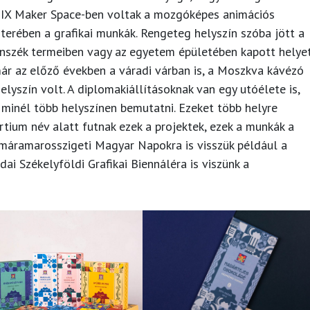
 FIX Maker Space-ben voltak a mozgóképes animációs
óterében a grafikai munkák. Rengeteg helyszín szóba jött a
tanszék termeiben vagy az egyetem épületében kapott helye
 már az előző években a váradi várban is, a Moszkva kávézó
lyszín volt. A diplomakiállításoknak van egy utóélete is,
minél több helyszínen bemutatni. Ezeket több helyre
rtium név alatt futnak ezek a projektek, ezek a munkák a
a máramarosszigeti Magyar Napokra is visszük például a
ai Székelyföldi Grafikai Biennáléra is viszünk a