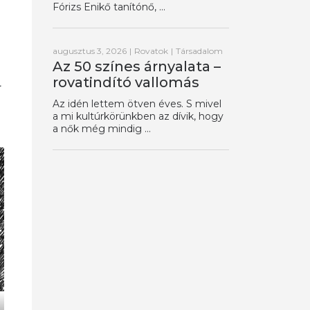
Fórizs Enikő tanítónő, ...
augusztus 3, 2026
|
Rovatok
|
Társadalom
Az 50 színes árnyalata –
rovatindító vallomás
l
Az idén lettem ötven éves. S mivel
a mi kultúrkörünkben az dívik, hogy
a nők még mindig ...