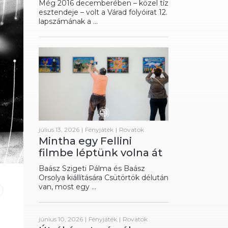
Még 2016 decemberében – közel tíz
esztendeje – volt a Várad folyóirat 12.
lapszámának a ...
július 13, 2026
|
Fényjáték
|
Rovatok
Mintha egy Fellini
filmbe léptünk volna át
Baász Szigeti Pálma és Baász
Orsolya kiállítására Csütörtök délután
van, most egy ...
június 10, 2026
|
Fényjáték
|
Rovatok