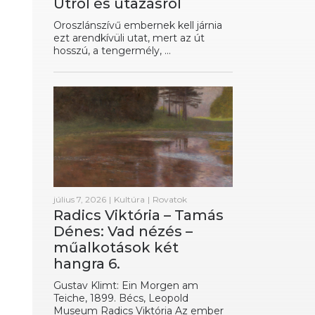
Útról és utazásról
Oroszlánszívű embernek kell járnia
ezt arendkívüli utat, mert az út
hosszú, a tengermély, ...
július 7, 2026
|
Kultúra
|
Rovatok
Radics Viktória – Tamás
Dénes: Vad nézés –
műalkotások két
hangra 6.
Gustav Klimt: Ein Morgen am
Teiche, 1899. Bécs, Leopold
Museum Radics Viktória Az ember