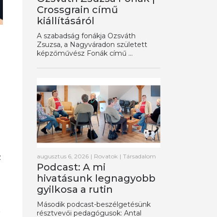
Crossgrain című
kiállításáról
A szabadság fonákja Ozsváth
Zsuzsa, a Nagyváradon született
képzőművész Fonák című ...
z
augusztus 6, 2026
|
Rovatok
|
Társadalom
Podcast: A mi
hivatásunk legnagyobb
gyilkosa a rutin
Második podcast-beszélgetésünk
a
résztvevői pedagógusok: Antal