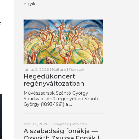
egyik ...
t
június 2, 2026
|
Kultúra
|
Rovatok
Hegedűkoncert
regényváltozatban
Művészsorsok Szántó György
Stradivari című regényében Szántó
György (1893-1961) a ...
április 5, 2026
|
Fényjáték
|
Rovatok
A szabadság fonákja —
Ozsváth Zsuzsa Fonák |