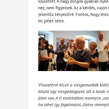
született. A nagy dolgok gyakran ilyen
néz, nem figyelnek. Az a kérdés, vajo
jelentős tényezővé. Fontos, hogy ére
mi jöhet létre.
Visszatérve kicsit a vizsgamunkák kiáll
készül egy vizsgadolgozat, ott a tanár 
jelen van. A ti esetetekben mennyire „v
ha lehet így fogalmazni, illetve menny