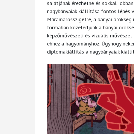
sajátjának érezhetné és sokkal jobban
nagybányaiak kiállítása fontos lépés v
Máramarosszigetre, a bányai örökség m
formában közeledjünk a bányai öröksé
képzőművészeti és vizuális művészet
ehhez a hagyományhoz. Úgyhogy nekem
diplomakiállítás a nagybányaiak kiállí