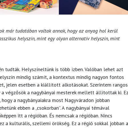
ok már tudatában voltak annak, hogy az anyag hol kerül
sszikus helyszín, mint egy olyan alternatív helyszín, mint
én tudták. Helyszíneltünk is több ízben. Valóban lehet azt
 helyszín mindig számít, a kontextus mindig nagyon fontos
et, jelen esetben a kiállított alkotásokat. Szerintem rangos
 a végzősök a nagybányai mesterek mellett állítottak ki. E
ök, hogy a nagybányaiakra most Nagyváradon jobban
lehetünk ebben a „csokorban”. A nagybányai témával
éppen itt a régióban. És nemcsak a régióban. Nincs
 a kulturális, szellemi örökség. Ez a régió sokkal jobban 