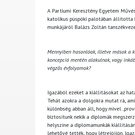
A Partiumi Keresztény Egyetem Művész
katolikus püspöki palotában állította
munkájáról
Balázs Zoltán
tanszékveze
Mennyiben hasonlóak, illetve mások a k
koncepció mentén alakulnak, vagy inká
végzős évfolyamok?
Igazából ezeket a kiállításokat az hat
Tehát azokra a dolgokra mutat rá, ami
különbség abban áll, hogy mivel „prov
biztosítunk nekik a diplomák megszerz
helyszíne a diplomamunkák kiállításá
lehetővé tették, hogy létrejöjjön. Iga