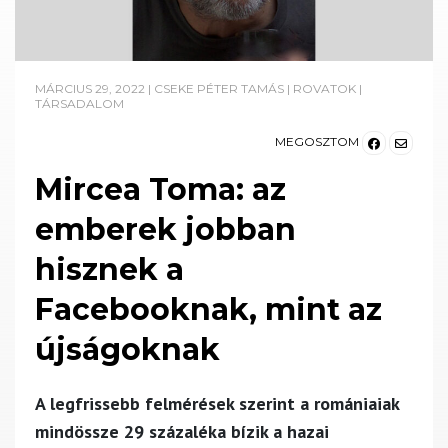
MÁRCIUS 29, 2022
|
CSEKE PÉTER TAMÁS
|
ROVATOK
|
TÁRSADALOM
MEGOSZTOM
Mircea Toma: az
emberek jobban
hisznek a
Facebooknak, mint az
újságoknak
A legfrissebb felmérések szerint a romániaiak
mindössze 29 százaléka bízik a hazai