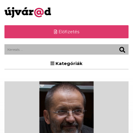
Előfizetés
Kategóriák