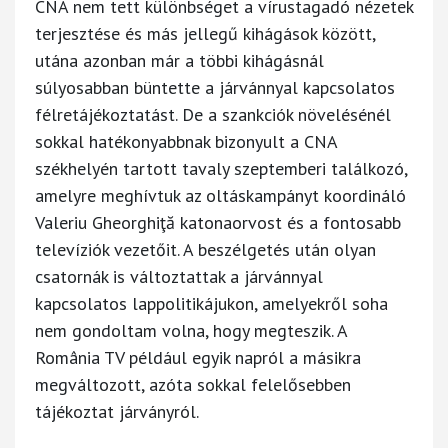
CNA nem tett különbséget a vírustagadó nézetek
terjesztése és más jellegű kihágások között,
utána azonban már a többi kihágásnál
súlyosabban büntette a járvánnyal kapcsolatos
félretájékoztatást. De a szankciók növelésénél
sokkal hatékonyabbnak bizonyult a CNA
székhelyén tartott tavaly szeptemberi találkozó,
amelyre meghívtuk az oltáskampányt koordináló
Valeriu Gheorghiţă katonaorvost és a fontosabb
televíziók vezetőit. A beszélgetés után olyan
csatornák is változtattak a járvánnyal
kapcsolatos lappolitikájukon, amelyekről soha
nem gondoltam volna, hogy megteszik. A
România TV például egyik napról a másikra
megváltozott, azóta sokkal felelősebben
tájékoztat járványról.