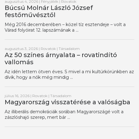
augusztus 4, 2026
|
Fényjáték
|
Rovatok
Búcsú Molnár László József
festőművésztől
Még 2016 decemberében – közel tíz esztendeje – volt a
Várad folyóirat 12. lapszámának a ...
augusztus 3, 2026
|
Rovatok
|
Társadalom
Az 50 színes árnyalata – rovatindító
vallomás
Az idén lettem ötven éves. S mivel a mi kultúrkörünkben az
dívik, hogy a nők még mindig ...
július 16, 2026
|
Rovatok
|
Társadalom
Magyarország visszatérése a valóságba
Az illiberális demokráciák sorában Magyarországé volt a
zászlóshajó szerep, mert bár ...