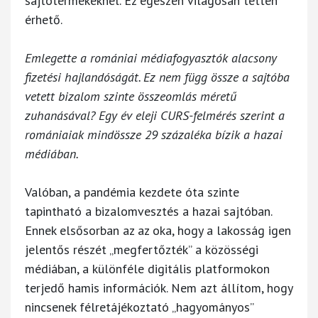
sajtótermékeknél. Ez egészen világosan tetten
érhető.
Emlegette a romániai médiafogyasztók alacsony
fizetési hajlandóságát. Ez nem függ össze a sajtóba
vetett bizalom szinte összeomlás méretű
zuhanásával? Egy év eleji CURS-felmérés szerint a
romániaiak mindössze 29 százaléka bízik a hazai
médiában.
Valóban, a pandémia kezdete óta szinte
tapintható a bizalomvesztés a hazai sajtóban.
Ennek elsősorban az az oka, hogy a lakosság igen
jelentős részét „megfertőzték” a közösségi
médiában, a különféle digitális platformokon
terjedő hamis információk. Nem azt állítom, hogy
nincsenek félretájékoztató „hagyományos”