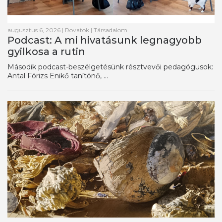
augusztus 6, 2026
|
Rovatok
|
Társadalom
Podcast: A mi hivatásunk legnagyobb
gyilkosa a rutin
Második podcast-beszélgetésünk résztvevői pedagógusok:
Antal Fórizs Enikő tanítónő, ...