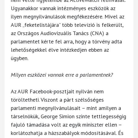
Ugyanakkor vannak intézményes eszközök az
ilyen megnyilvánulások megfékezésére. Mivel az
AUR „feketelistájára” több televízió is felkerült,
az Országos Audiovizuális Tanács (CNA) a
parlamentet kérte fel arra, hogy a törvény adta
lehetőségekkel élve intézkedjen ebben az
ügyben.
Milyen eszközei vannak erre a parlamentnek?
Az AUR Facebook-posztjait nyilván nem
töröltetheti. Viszont a párt szélsőséges
parlamenti megnyilvánulásait – mint amilyen a
társelnökük, George Simion szinte tettlegességig
fajuló támadása volt az egyik miniszter ellen –
korlátozhatja a házszabályok módosításával. És