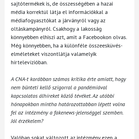
sajtótermékek is, de összességében a hazai
média korrektül látja el információkkal a
médiafogyasztókat a járványról vagy az
oltáskampányról. Csakhogy a lakosság
könnyebben elhiszi azt, amit a Facebookon olvas.
Még könnyebben, ha a különféle összeesküvés-
elméleteket viszontlátja valamelyik
hírtelevízióban.
A CNA-t korábban számos kritika érte amiatt, hogy
nem bünteti kellő szigorral a pandémiával
kapcsolatos álhíreket közlő tévéket. Az utóbbi
hónapokban mintha határozottabban lépett volna
fel az intézmény a fakenews-jelenséggel szemben.
Jól érzékelem?
Valóban sokat változott az intézmény ezen a