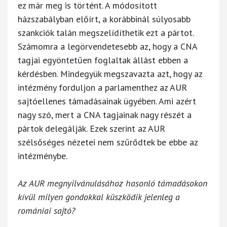
ez már meg is történt. A módosított
házszabályban előírt, a korábbinál súlyosabb
szankciók talán megszelídíthetik ezt a pártot.
Számomra a legörvendetesebb az, hogy a CNA
tagjai egyöntetűen foglaltak állást ebben a
kérdésben. Mindegyük megszavazta azt, hogy az
intézmény forduljon a parlamenthez az AUR
sajtóellenes támadásainak ügyében. Ami azért
nagy szó, mert a CNA tagjainak nagy részét a
pártok delegálják. Ezek szerint az AUR
szélsőséges nézetei nem szűrődtek be ebbe az
intézménybe.
Az AUR megnyilvánulásához hasonló támadásokon
kívül milyen gondokkal küszködik jelenleg a
romániai sajtó?