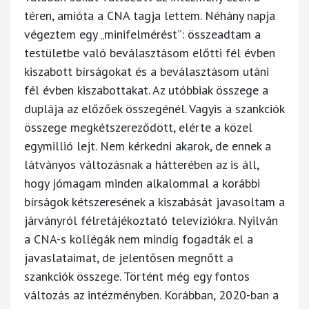
téren, amióta a CNA tagja lettem. Néhány napja
végeztem egy „minifelmérést”: összeadtam a
testületbe való beválasztásom előtti fél évben
kiszabott bírságokat és a beválasztásom utáni
fél évben kiszabottakat. Az utóbbiak összege a
duplája az előzőek összegénél. Vagyis a szankciók
összege megkétszereződött, elérte a közel
egymillió lejt. Nem kérkedni akarok, de ennek a
látványos változásnak a hátterében az is áll,
hogy jómagam minden alkalommal a korábbi
bírságok kétszeresének a kiszabását javasoltam a
járványról félretájékoztató televíziókra. Nyilván
a CNA-s kollégák nem mindig fogadták el a
javaslataimat, de jelentősen megnőtt a
szankciók összege. Történt még egy fontos
változás az intézményben. Korábban, 2020-ban a