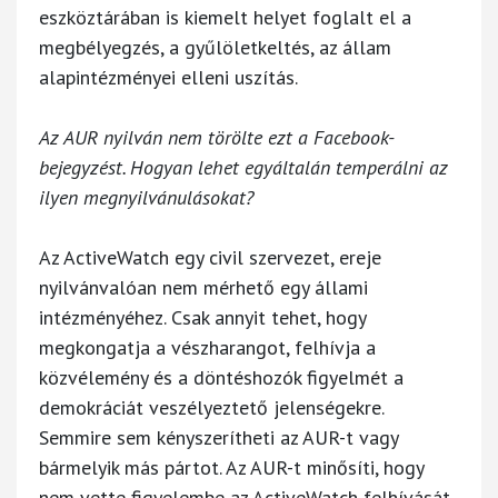
eszköztárában is kiemelt helyet foglalt el a
megbélyegzés, a gyűlöletkeltés, az állam
alapintézményei elleni uszítás.
Az AUR nyilván nem törölte ezt a Facebook-
bejegyzést. Hogyan lehet egyáltalán temperálni az
ilyen megnyilvánulásokat?
Az ActiveWatch egy civil szervezet, ereje
nyilvánvalóan nem mérhető egy állami
intézményéhez. Csak annyit tehet, hogy
megkongatja a vészharangot, felhívja a
közvélemény és a döntéshozók figyelmét a
demokráciát veszélyeztető jelenségekre.
Semmire sem kényszerítheti az AUR-t vagy
bármelyik más pártot. Az AUR-t minősíti, hogy
nem vette figyelembe az ActiveWatch felhívását.