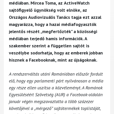
médiában.
Mircea Toma
, az
ActiveWatch
sajtófigyelő ügynökség volt elnöke, az
Országos Audiovizuális Tanács tagja ezt azzal
magyarázza, hogy a hazai médiafogyasztók
jelentős részét „megfertőzték” a közösségi
médiában terjedő hamis információk. A
szakember szerint a független sajtót is
veszélybe sodorhatja, hogy az emberek jobban
hisznek a Facebooknak, mint az újságoknak.
A rendszerváltás utáni Romániában először fordult
elő, hogy egy parlamenti párt nyilvánosan a média
egy része ellen uszítsa a közvéleményt. A Románok
Egyesüléséért Szövetség (AUR) a Facebook-oldalán
január végén megszavaztatta a több százezer
követőjével a „mérgező” sajtótermékek toplistáját,