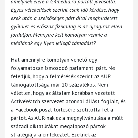
amelynek élére a G4media.ro portált javasolta.
Egyes vélekedések szerint csak idő kérdése, hogy
ezek után a szélsőséges párt által meghirdetett
gyűlölet és erőszak fizikailag is az újságírók ellen
forduljon. Mennyire kell komolyan vennie a
médiának egy ilyen jellegű támadást?
Hát amennyire komolyan vehető egy
folyamatosan izmosodó parlamenti párt. Ne
feledjük, hogy a felmérésék szerint az AUR
támogatottsága már 20 százalékos. Nem
véletlen, hogy az általam korábban vezetett
ActiveWatch szervezet azonnal állást foglalt, és
a Facebook-poszt törlésére szólította fel a
pártot. Az AUR-nak ez a megnyilvánulása a múlt
századi diktatúrákat megalapozó pártok
stratégiájára emlékeztet. Ezeknek az