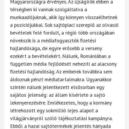
Magyarországra érvényes. Az újságírók ebben a
térségben ki vannak szolgáltatva a
munkaadójuknak, akik így könnyen visszaélhetnek
a pozíciójukkal. Sok sajtópiaci szereplő az olvasói
bevételek felé fordult, a régió több országában
növekszik is a médiafogyasztók fizetési
hajlandósága, de egyre erősebb a verseny
ezekért a bevételekért. Nálunk, Romániában a
független média fejlődését nehezíti az alacsony
fizetési hajlandóság. Az emberek továbbra sem
áldoznak pénzt médiatartalmakra. Ugyanakkor
szintén nálunk jelentkezett elsősorban egy
sajátos jelenség: az állam kísérlete a sajtó
lekenyerezésére. Emlékezetes, hogy a kormány
létrehozott egy sokmillió lejes alapot a
világjárványról szóló tájékoztatási kampányra.
Ebből a hazai sajtótermékek jelentés hányada