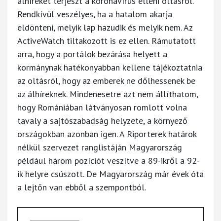
álhíreket terjeszt a koronavírus elleni oltásról.
Rendkívül veszélyes, ha a hatalom akarja
eldönteni, melyik lap hazudik és melyik nem. Az
ActiveWatch tiltakozott is ez ellen. Rámutatott
arra, hogy a portálok bezárása helyett a
kormánynak hatékonyabban kellene tájékoztatnia
az oltásról, hogy az emberek ne dőlhessenek be
az álhíreknek. Mindenesetre azt nem állíthatom,
hogy Romániában látványosan romlott volna
tavaly a sajtószabadság helyzete, a környező
országokban azonban igen. A Riporterek határok
nélkül szervezet ranglistáján Magyarország
például három pozíciót veszítve a 89-ikről a 92-
ik helyre csúszott. De Magyarország már évek óta
a lejtőn van ebből a szempontból.