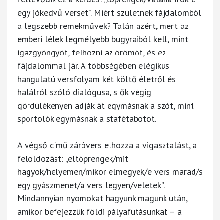
egy jókedvű verset”. Miért születnek fájdalomból
a legszebb remekművek? Talán azért, mert az
emberi lélek legmélyebb bugyraiból kell, mint
igazgyöngyöt, felhozni az örömöt, és ez
fájdalommal jár. A többségében elégikus
hangulatú versfolyam két költő életről és
halálról szóló dialógusa, s ők végig
gördülékenyen adják át egymásnak a szót, mint
sportolók egymásnak a stafétabotot.
A végső című záróvers elhozza a vigasztalást, a
feloldozást: „eltöprengek/mit
hagyok/helyemen/mikor elmegyek/e vers marad/s
egy gyászmenet/a vers legyen/veletek”.
Mindannyian nyomokat hagyunk magunk után,
amikor befejezzük földi pályafutásunkat – a