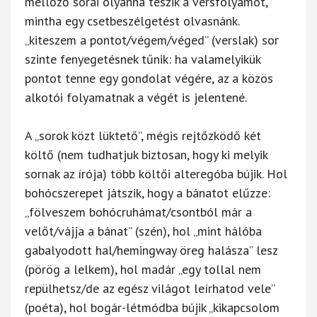
mellőző sorai olyanná teszik a versfolyamot,
mintha egy csetbeszélgetést olvasnánk.
„kiteszem a pontot/végem/véged” (verslak) sor
szinte fenyegetésnek tűnik: ha valamelyikük
pontot tenne egy gondolat végére, az a közös
alkotói folyamatnak a végét is jelentené.
A „sorok közt lüktető”, mégis rejtőzködő két
költő (nem tudhatjuk biztosan, hogy ki melyik
sornak az írója) több költői alteregóba bújik. Hol
bohócszerepet játszik, hogy a bánatot elűzze:
„fölveszem bohócruhámat/csontból már a
velőt/vájja a bánat” (szén), hol „mint hálóba
gabalyodott hal/hemingway öreg halásza” lesz
(pörög a lelkem), hol madár „egy tollal nem
repülhetsz/de az egész világot leírhatod vele”
(poéta), hol bogár-létmódba bújik „kikapcsolom