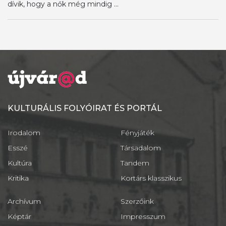
dívik, hogy a nők még mindig ...
KULTURÁLIS FOLYÓIRAT ÉS PORTÁL
Irodalom
Fényjáték
Esszé
Társadalom
Kultúra
Tandem
Kritika
Kortárs klasszikus
Archívum
Szerzőink
Képtár
Impresszum