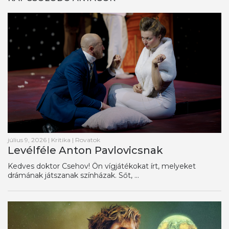
július 9, 2026
|
Kritika
|
Rovatok
Levélféle Anton Pavlovicsnak
Kedves doktor Csehov! Ön vígjátékokat írt, melyeket
drámának játszanak színházak. Sőt, ...