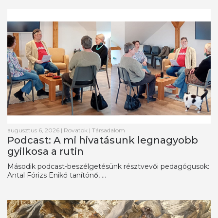
augusztus 6, 2026
|
Rovatok
|
Társadalom
Podcast: A mi hivatásunk legnagyobb
gyilkosa a rutin
Második podcast-beszélgetésünk résztvevői pedagógusok:
Antal Fórizs Enikő tanítónő, ...