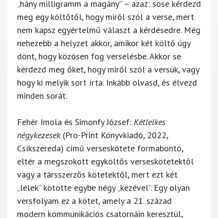
„hány milligramm a magány” – azaz: sose kérdezd
meg egy költőtől, hogy miről szól a verse, mert
nem kapsz egyértelmű választ a kérdésedre. Még
nehezebb a helyzet akkor, amikor két költő úgy
dönt, hogy közösen fog verselésbe. Akkor se
kérdezd meg őket, hogy miről szól a versük, vagy
hogy ki melyik sort írta. Inkább olvasd, és élvezd
minden sorát.
Fehér Imola és Simonfy József:
Kétlelkes
négykezesek
(Pro-Print Könyvkiadó, 2022,
Csíkszereda) című verseskötete formabontó,
eltér a megszokott egyköltős verseskötetektől
vagy a társszerzős kötetektől, mert ezt két
„lélek” kötötte egybe négy „kezével”. Egy olyan
versfolyam ez a kötet, amely a 21. század
modern kommunikációs csatornáin keresztül,