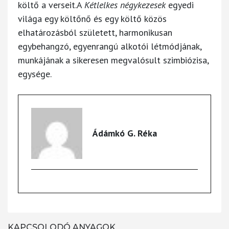
költő a verseit.A
Kétlelkes négykezesek
egyedi
világa egy költőnő és egy költő közös
elhatározásból született, harmonikusan
egybehangzó, egyenrangú alkotói létmódjának,
munkájának a sikeresen megvalósult szimbiózisa,
egysége.
Ádámkó G. Réka
KAPCSOLODÓ ANYAGOK