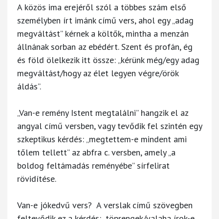
A közös ima erejéről szól a többes szám első
személyben írt imánk című vers, ahol egy „adag
megváltást” kérnek a költők, mintha a menzán
állnának sorban az ebédért. Szent és profán, ég
és föld ölelkezik itt össze: „kérünk még/egy adag
megváltást/hogy az élet legyen végre/örök
áldás”.
„Van-e remény Istent megtalálni” hangzik el az
angyal című versben, vagy tevődik fel szintén egy
szkeptikus kérdés: „megtettem-e mindent ami
tőlem tellett” az abfra c. versben, amely „a
boldog feltámadás reményébe” sírfelirat
rövidítése.
Van-e jókedvű vers? A verslak című szövegben
feltevődik ez a kérdés: „töprengek/valaha írok-e