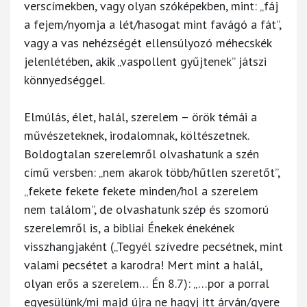
verscímekben, vagy olyan szóképekben, mint: „fáj
a fejem/nyomja a lét/hasogat mint favágó a fát”,
vagy a vas nehézségét ellensúlyozó méhecskék
jelenlétében, akik „vaspollent gyűjtenek” játszi
könnyedséggel.
Elmúlás, élet, halál, szerelem – örök témái a
művészeteknek, irodalomnak, költészetnek.
Boldogtalan szerelemről olvashatunk a szén
című versben: „nem akarok több/hűtlen szeretőt”,
„fekete fekete fekete minden/hol a szerelem
nem találom”, de olvashatunk szép és szomorú
szerelemről is, a bibliai Énekek énekének
visszhangjaként („Tegyél szívedre pecsétnek, mint
valami pecsétet a karodra! Mert mint a halál,
olyan erős a szerelem… Én 8.7): „…por a porral
egyesülünk/mi majd újra ne hagyj itt árván/gyere