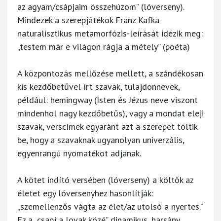
az agyam/csápjaim összehúzom” (lóverseny).
Mindezek a szerepjátékok Franz Kafka
naturalisztikus metamorfózis-leírását idézik meg:
„testem már e világon rágja a métely” (poéta)
A központozás mellőzése mellett, a szándékosan
kis kezdőbetűvel írt szavak, tulajdonnevek,
például: hemingway (Isten és Jézus neve viszont
mindenhol nagy kezdőbetűs), vagy a mondat eleji
szavak, verscímek egyaránt azt a szerepet töltik
be, hogy a szavaknak ugyanolyan univerzális,
egyenrangú nyomatékot adjanak.
A kötet indító versében (lóverseny) a költők az
életet egy lóversenyhez hasonlítják:
„szemellenzős vágta az élet/az utolsó a nyertes.”
Ez a „csapj a lovak közé” dinamikus, harsány