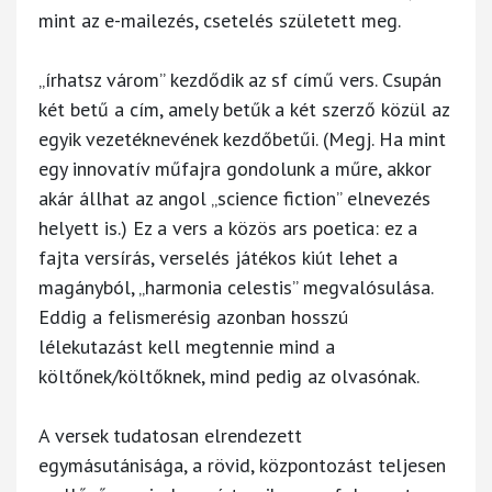
mint az e-mailezés, csetelés született meg.
„írhatsz várom” kezdődik az sf című vers. Csupán
két betű a cím, amely betűk a két szerző közül az
egyik vezetéknevének kezdőbetűi. (Megj. Ha mint
egy innovatív műfajra gondolunk a műre, akkor
akár állhat az angol „science fiction” elnevezés
helyett is.) Ez a vers a közös ars poetica: ez a
fajta versírás, verselés játékos kiút lehet a
magányból, „harmonia celestis” megvalósulása.
Eddig a felismerésig azonban hosszú
lélekutazást kell megtennie mind a
költőnek/költőknek, mind pedig az olvasónak.
A versek tudatosan elrendezett
egymásutánisága, a rövid, központozást teljesen