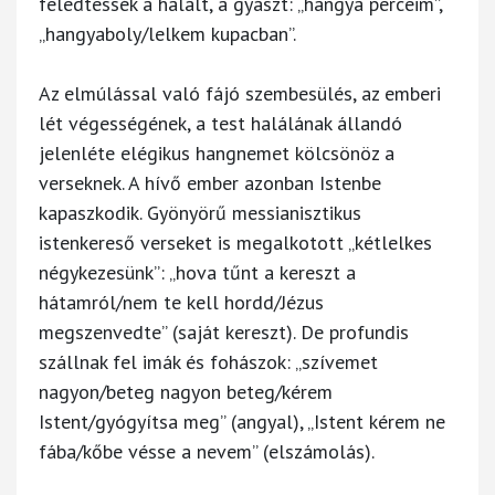
feledtessék a halált, a gyászt: „hangya perceim”,
„hangyaboly/lelkem kupacban”.
Az elmúlással való fájó szembesülés, az emberi
lét végességének, a test halálának állandó
jelenléte elégikus hangnemet kölcsönöz a
verseknek. A hívő ember azonban Istenbe
kapaszkodik. Gyönyörű messianisztikus
istenkereső verseket is megalkotott „kétlelkes
négykezesünk”: „hova tűnt a kereszt a
hátamról/nem te kell hordd/Jézus
megszenvedte” (saját kereszt). De profundis
szállnak fel imák és fohászok: „szívemet
nagyon/beteg nagyon beteg/kérem
Istent/gyógyítsa meg” (angyal), „Istent kérem ne
fába/kőbe vésse a nevem” (elszámolás).