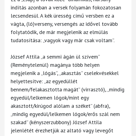
indítás azonban a versek folyamán fokozatosan
lecsendesül. A kék üresség című versben ez a
vágta, (ló)verseny, versengés az idővel tovább
folytatódik, de már megjelenik az elmúlás
tudatosítása: „vagyok vagy már csak voltam”.
József Attila „a semmi ágán ül szívem”
(Reménytelenül) magánya több helyen
megjelenik a „lógás”, „akasztás” cselekvésekkel
helyettesítve: „az egyedüllét
bennem/felakasztotta magát” (virrasztó), „mindig
egyedül/lelkemen lógok/mint egy
akasztott/kirúgod alólam a széket” (abfra),
„mindig egyedül/lelkemen lógok/erős szál nem
szakad” (kényszerzubbony) József Attila
jelenlétét érezhetjük az altató vagy levegőt