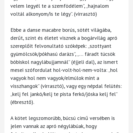
velem legyél te a szemfödélem”, „hajnalom
voltál alkonyom/is te légy”. (virrasztó)
Ebbe a danse macabre borús, sötét világába,
derűt, színt és életet visznek a bogárvilág apró
szereplőit felvonultató szóképek: „szottyant
gyümölcsök/pókhasú darázs”, „… fáradt tücsök
bóbiskol nagylábujjamnál” (éjjeli dal), az ismert
mesei szófordulat hol-volt-hol-nem-volta: „hol
vagyok hol nem vagyok/elmúlok mint a
visszhangok” (virrasztó), vagy egy népdal felütés:
„kelj fel jankó/kelj te pista ferkó/jóska kelj fel”
(ébresztő).
A kötet legszomorúbb, búcsú című versében is
jelen vannak az apró négylábúak, hogy