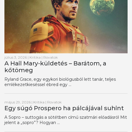
július 3, 2026
|
Kritika
|
Rovatok
A Hail Mary-küldetés – Barátom, a
kőtömeg
Ryland Grace, egy egykori biológusból lett tanár, teljes
emlékezetkieséssel ébred egy ...
május 29, 2026
|
Kritika
|
Rovatok
Egy súgó Prospero ha pálcájával suhint
A Sopro – suttogás a sötétben című szatmári előadásról Mit
jelent a „sopro”? Hogyan ...