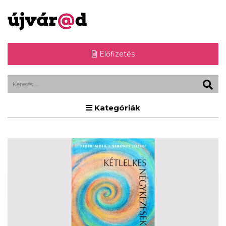
Előfizetés
Kategóriák