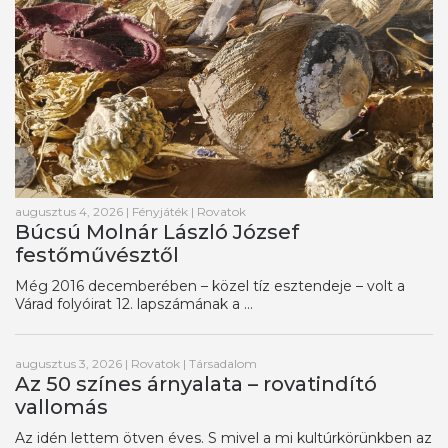
augusztus 4, 2026
|
Fényjáték
|
Rovatok
Búcsú Molnár László József
festőművésztől
Még 2016 decemberében – közel tíz esztendeje – volt a
Várad folyóirat 12. lapszámának a ...
augusztus 3, 2026
|
Rovatok
|
Társadalom
Az 50 színes árnyalata – rovatindító
vallomás
Az idén lettem ötven éves. S mivel a mi kultúrkörünkben az