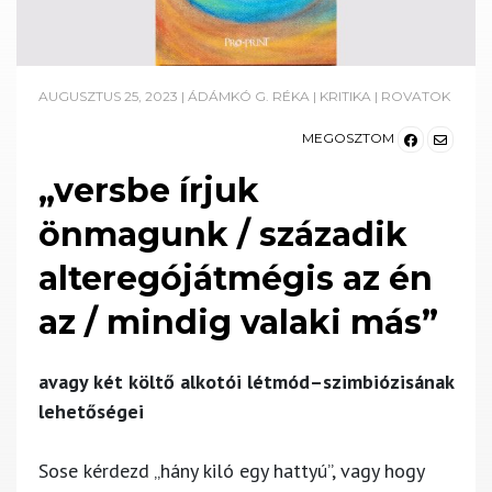
AUGUSZTUS 25, 2023
|
ÁDÁMKÓ G. RÉKA
|
KRITIKA
|
ROVATOK
MEGOSZTOM
„versbe írjuk
önmagunk / századik
alteregójátmégis az én
az / mindig valaki más”
avagy két költő alkotói létmód–szimbiózisának
lehetőségei
Sose kérdezd „hány kiló egy hattyú”, vagy hogy