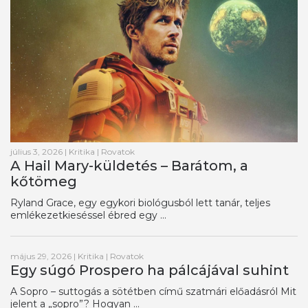
július 3, 2026
|
Kritika
|
Rovatok
A Hail Mary-küldetés – Barátom, a
kőtömeg
Ryland Grace, egy egykori biológusból lett tanár, teljes
emlékezetkieséssel ébred egy ...
május 29, 2026
|
Kritika
|
Rovatok
Egy súgó Prospero ha pálcájával suhint
A Sopro – suttogás a sötétben című szatmári előadásról Mit
jelent a „sopro”? Hogyan ...