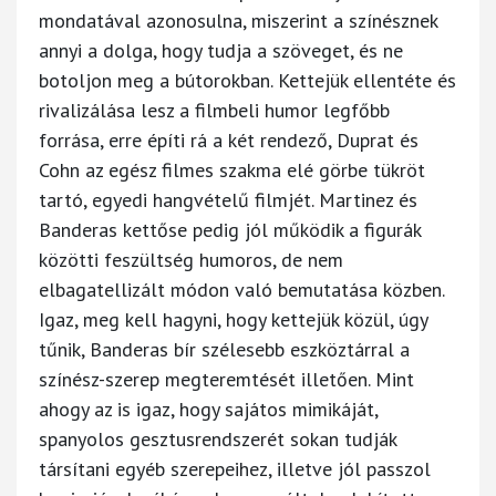
mondatával azonosulna, miszerint a színésznek
annyi a dolga, hogy tudja a szöveget, és ne
botoljon meg a bútorokban. Kettejük ellentéte és
rivalizálása lesz a filmbeli humor legfőbb
forrása, erre építi rá a két rendező, Duprat és
Cohn az egész filmes szakma elé görbe tükröt
tartó, egyedi hangvételű filmjét. Martinez és
Banderas kettőse pedig jól működik a figurák
közötti feszültség humoros, de nem
elbagatellizált módon való bemutatása közben.
Igaz, meg kell hagyni, hogy kettejük közül, úgy
tűnik, Banderas bír szélesebb eszköztárral a
színész-szerep megteremtését illetően. Mint
ahogy az is igaz, hogy sajátos mimikáját,
spanyolos gesztusrendszerét sokan tudják
társítani egyéb szerepeihez, illetve jól passzol