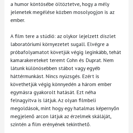
a humor köntösébe öltöztetve, hogy a mély
jelenetek megélése közben mosolyogjon is az
ember.
A film tere a stúdió: az olykor lejelzett díszlet
laboratóriumi környezetet sugall. Elvégre a
próbafolyamatot követjük végig leginkább, tehát
kamarakereteket teremt Cohn és Duprat. Nem
látunk különösebben stábot vagy egyéb
háttérmunkást. Nincs nyüzsgés. Ezért is
követhetjük végig könnyedén a három ember
egymásra gyakorolt hatását. Ezt néha
felnagyítva is látjuk. Az olyan filmbeli
megoldások, mint hogy egy hatalmas képernyőn
megjelenő arcon látjuk az érzelmek skáláját,
szintén a film erényének tekinthető.