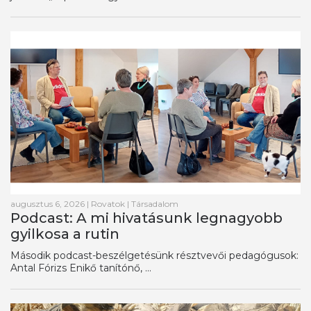
augusztus 6, 2026
|
Rovatok
|
Társadalom
Podcast: A mi hivatásunk legnagyobb
gyilkosa a rutin
Második podcast-beszélgetésünk résztvevői pedagógusok:
Antal Fórizs Enikő tanítónő, ...