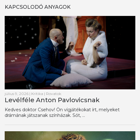
KAPCSOLODÓ ANYAGOK
július 9, 2026
|
Kritika
|
Rovatok
Levélféle Anton Pavlovicsnak
Kedves doktor Csehov! Ön vígjátékokat írt, melyeket
drámának játszanak színházak. Sőt, ...