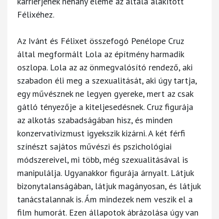
karrierjének néhány eleme az általa alakított
Félixéhez.
Az Ivánt és Félixet összefogó Penélope Cruz
által megformált Lola az építmény harmadik
oszlopa. Lola az az önmegvalósító rendező, aki
szabadon éli meg a szexualitását, aki úgy tartja,
egy művésznek ne legyen gyereke, mert az csak
gátló tényezője a kiteljesedésnek. Cruz figurája
az alkotás szabadságában hisz, és minden
konzervativizmust igyekszik kizárni. A két férfi
színészt sajátos művészi és pszichológiai
módszereivel, mi több, még szexualitásával is
manipulálja. Ugyanakkor figurája árnyalt. Látjuk
bizonytalanságában, látjuk magányosan, és látjuk
tanácstalannak is. Ám mindezek nem veszik el a
film humorát. Ezen állapotok ábrázolása úgy van