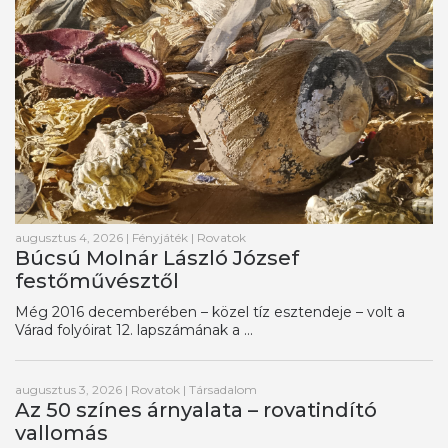
augusztus 4, 2026
|
Fényjáték
|
Rovatok
Búcsú Molnár László József
festőművésztől
Még 2016 decemberében – közel tíz esztendeje – volt a
Várad folyóirat 12. lapszámának a ...
augusztus 3, 2026
|
Rovatok
|
Társadalom
Az 50 színes árnyalata – rovatindító
vallomás