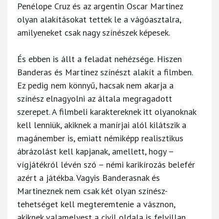
Penélope Cruz és az argentin Oscar Martinez
olyan alakításokat tettek le a vágóasztalra,
amilyeneket csak nagy színészek képesek.
És ebben is állt a feladat nehézsége. Hiszen
Banderas és Martinez színészt alakít a filmben.
Ez pedig nem könnyű, hacsak nem akarja a
színész elnagyolni az általa megragadott
szerepet. A filmbeli karaktereknek itt olyanoknak
kell lenniük, akiknek a manírjai alól kilátszik a
magánember is, emiatt némiképp realisztikus
ábrázolást kell kapjanak, amellett, hogy –
vígjátékról lévén szó – némi karikírozás belefér
azért a játékba. Vagyis Banderasnak és
Martineznek nem csak két olyan színész-
tehetséget kell megteremtenie a vásznon,
akiknek valamelyest a civil oldala is felvillan,