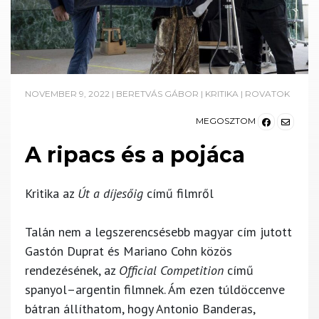
NOVEMBER 9, 2022
|
BERETVÁS GÁBOR
|
KRITIKA
|
ROVATOK
MEGOSZTOM
A ripacs és a pojáca
Kritika az
Út a díjesőig
című filmről
Talán nem a legszerencsésebb magyar cím jutott
Gastón Duprat és Mariano Cohn közös
rendezésének, az
Official Competition
című
spanyol–argentin filmnek. Ám ezen túldöccenve
bátran állíthatom, hogy Antonio Banderas,