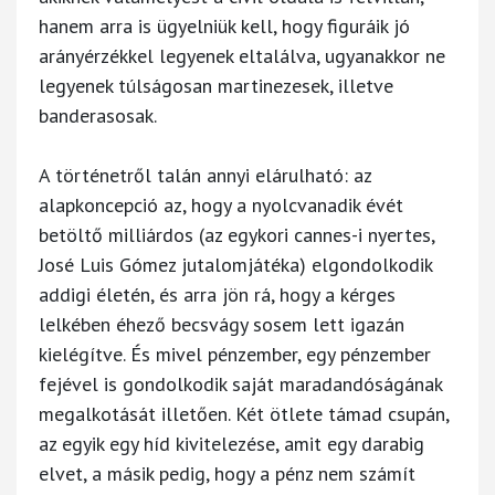
hanem arra is ügyelniük kell, hogy figuráik jó
arányérzékkel legyenek eltalálva, ugyanakkor ne
legyenek túlságosan martinezesek, illetve
banderasosak.
A történetről talán annyi elárulható: az
alapkoncepció az, hogy a nyolcvanadik évét
betöltő milliárdos (az egykori cannes-i nyertes,
José Luis Gómez jutalomjátéka) elgondolkodik
addigi életén, és arra jön rá, hogy a kérges
lelkében éhező becsvágy sosem lett igazán
kielégítve. És mivel pénzember, egy pénzember
fejével is gondolkodik saját maradandóságának
megalkotását illetően. Két ötlete támad csupán,
az egyik egy híd kivitelezése, amit egy darabig
elvet, a másik pedig, hogy a pénz nem számít