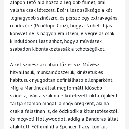
alapon tető alá hozza a legjobb filmet, ami
valaha csak létezett. Ezért lesz szüksége a két
legnagyobb színészre, és persze egy extravagáns
rendezőre (Penélope Cruz), hogy a Nobel-díjas
könyvet ne is nagyon említsem, elvégre az csak
kiindulópont lesz ahhoz, hogy a művészek
szabadon kibontakoztassák a tehetségüket.
A két színész azonban tűz és víz. Művészi
hitvallásuk, munkamódszerük, kinézetük és
habitusuk nyugodtan definiálható ellenpárként.
Míg a Martinez által megformált idősebb
színész, Iván a szakma elkötelezett oktatójaként
tartja számon magát, a nagy öregként, aki ha
csak a felszínen is, de ódzkodik a kitüntetésektől,
és megveti Hollywoodot, addig a Banderas által
alakított Félix mintha Spencer Tracy ikonikus