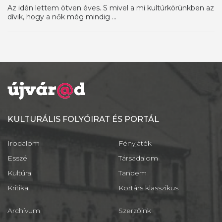
Az idén lettem ötven éves. S mivel a mi kultúrkörünkben az
dívik, hogy a nők még mindig ...
KULTURÁLIS FOLYÓIRAT ÉS PORTÁL
Irodalom
Fényjáték
Esszé
Társadalom
Kultúra
Tandem
Kritika
Kortárs klasszikus
Archívum
Szerzőink