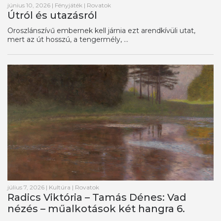
június 10, 2026
|
Fényjáték
|
Rovatok
Útról és utazásról
Oroszlánszívű embernek kell járnia ezt arendkívüli utat,
mert az út hosszú, a tengermély, ...
július 7, 2026
|
Kultúra
|
Rovatok
Radics Viktória – Tamás Dénes: Vad
nézés – műalkotások két hangra 6.