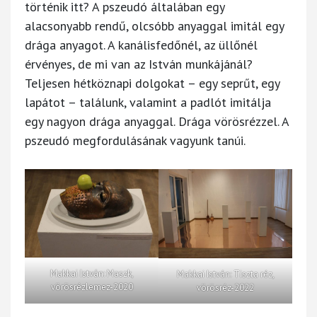
történik itt? A pszeudó általában egy
alacsonyabb rendű, olcsóbb anyaggal imitál egy
drága anyagot. A kanálisfedőnél, az üllőnél
érvényes, de mi van az István munkájánál?
Teljesen hétköznapi dolgokat – egy seprűt, egy
lapátot – találunk, valamint a padlót imitálja
egy nagyon drága anyaggal. Drága vörösrézzel. A
pszeudó megfordulásának vagyunk tanúi.
Makkai István: Maszk,
Makkai István: Tiszta réz,
vörösrézlemez-2020
vörösréz-2022