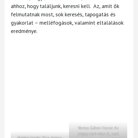
ahhoz, hogy találjunk, keresni kell. Az, amit ők
felmutatnak most, sok keresés, tapogatás és
gyakorlat – melléfogások, valamint eltalálások
eredménye.
Veress Gábor-Hunor: Az
anyag nem vész el, csak
Makkai István: Pipe, bronz-