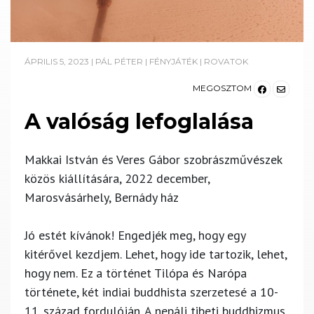
ÁPRILIS 5, 2023
|
PÁL PÉTER
|
FÉNYJÁTÉK
|
ROVATOK
MEGOSZTOM
A valóság lefoglalása
Makkai István és Veres Gábor szobrászművészek
közös kiállítására, 2022 december,
Marosvásárhely, Bernády ház
Jó estét kívánok! Engedjék meg, hogy egy
kitérővel kezdjem. Lehet, hogy ide tartozik, lehet,
hogy nem. Ez a történet Tilópa és Narópa
története, két indiai buddhista szerzetesé a 10-
11. század fordulóján. A nepáli tibeti buddhizmus