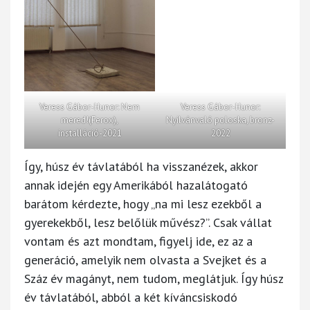
Veress Gábor-Hunor: Nem
Veress Gábor-Hunor:
mered!(Ferox),
Nyilvánvaló poloska, bronz-
installáció-2021
2022
Így, húsz év távlatából ha visszanézek, akkor
annak idején egy Amerikából hazalátogató
barátom kérdezte, hogy „na mi lesz ezekből a
gyerekekből, lesz belőlük művész?”. Csak vállat
vontam és azt mondtam, figyelj ide, ez az a
generáció, amelyik nem olvasta a Svejket és a
Száz év magányt, nem tudom, meglátjuk. Így húsz
év távlatából, abból a két kíváncsiskodó