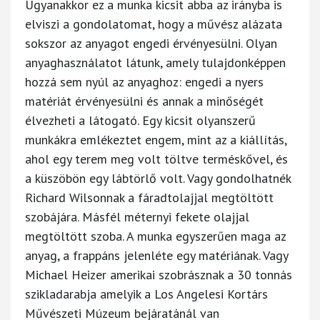
Ugyanakkor ez a munka kicsit abba az irányba is
elviszi a gondolatomat, hogy a művész alázata
sokszor az anyagot engedi érvényesülni. Olyan
anyaghasználatot látunk, amely tulajdonképpen
hozzá sem nyúl az anyaghoz: engedi a nyers
matériát érvényesülni és annak a minőségét
élvezheti a látogató. Egy kicsit olyanszerű
munkákra emlékeztet engem, mint az a kiállítás,
ahol egy terem meg volt töltve terméskővel, és
a küszöbön egy lábtörlő volt. Vagy gondolhatnék
Richard Wilsonnak a fáradtolajjal megtöltött
szobájára. Másfél méternyi fekete olajjal
megtöltött szoba. A munka egyszerűen maga az
anyag, a frappáns jelenléte egy matériának. Vagy
Michael Heizer amerikai szobrásznak a 30 tonnás
szikladarabja amelyik a Los Angelesi Kortárs
Művészeti Múzeum bejáratánál van