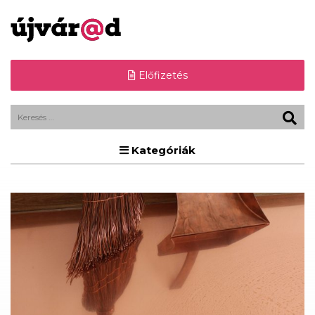
Előfizetés
Kategóriák