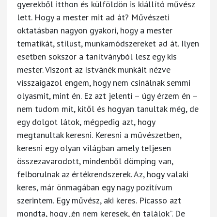
gyerekből itthon és külföldön is kiállító művész
lett. Hogy a mester mit ad át? Művészeti
oktatásban nagyon gyakori, hogy a mester
tematikát, stílust, munkamódszereket ad át. Ilyen
esetben sokszor a tanítványból lesz egy kis
mester. Viszont az Istvánék munkáit nézve
visszaigazol engem, hogy nem csinálnak semmi
olyasmit, mint én. Ez azt jelenti – úgy érzem én –
nem tudom mit, kitől és hogyan tanultak még, de
egy dolgot látok, mégpedig azt, hogy
megtanultak keresni. Keresni a művészetben,
keresni egy olyan világban amely teljesen
összezavarodott, mindenből dömping van,
felborulnak az értékrendszerek. Az, hogy valaki
keres, már önmagában egy nagy pozitívum
szerintem. Egy művész, aki keres. Picasso azt
mondta, hogy „én nem keresek, én találok”. De