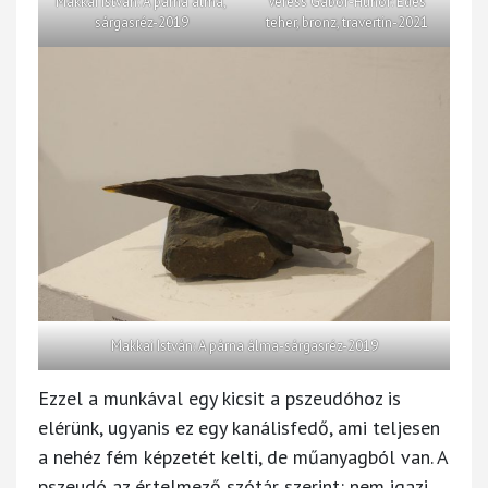
Makkai István: A párna álma,
Veress Gábor-Hunor: Édes
sárgasréz-2019
teher, bronz, travertin-2021
Makkai István: A párna álma-sárgasréz-2019
Ezzel a munkával egy kicsit a pszeudóhoz is
elérünk, ugyanis ez egy kanálisfedő, ami teljesen
a nehéz fém képzetét kelti, de műanyagból van. A
pszeudó az értelmező szótár szerint: nem igazi,