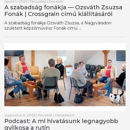
április 5, 2026
|
Fényjáték
|
Rovatok
A szabadság fonákja — Ozsváth Zsuzsa
Fonák | Crossgrain című kiállításáról
A szabadság fonákja Ozsváth Zsuzsa, a Nagyváradon
született képzőművész Fonák című ...
augusztus 6, 2026
|
Rovatok
|
Társadalom
Podcast: A mi hivatásunk legnagyobb
gyilkosa a rutin