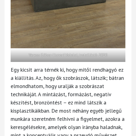
Veress Gábor-Hunor:Hódolat, installáció-2020
Egy kicsit arra térnék ki, hogy mitől rendhagyó ez
a kiállítás. Az, hogy ők szobrászok, látszik; bátran
elmondhatom, hogy uralják a szobrászat
technikáját. A mintázást, formázást, negatív
készítést, bronzöntést – ez mind látszik a
kisplasztikáikban. De most néhány egyéb jellegű
munkára szeretném felhívni a figyelmet, azokra a
keresgélésekre, amelyek olyan irányba haladnak,
mint a konceptuális vagy a pszeudó művészet.