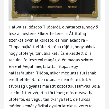
Hallva az idősebb Tilópáról, elhatározta, hogy ő
lesz a mestere. Elkezdte keresni. Állítólag
tizenkét éven át kereste, és nem akadt rá –
Tilópa bujkált előle. Narópa rájött, hogy ahhoz,
hogy utolérje, tanulnia kell. És elkezdett ő is
tanulni, fejleszteni magát, elég magas szintet
érve el. Végül megtalálta Tilópát egy
halászfaluban. Tilópa, mikor meglátta futásnak
eredt előle. Narópa utána – nem érte utol. A
távolság ugyanaz maradt közöttük. Hamvas Béla
szerint itt ér véget a történet; más olvasatban
utolérte, és végül tanítványa lett, de furcsa
módon kemény fizikai gyakorlatoknak vetette