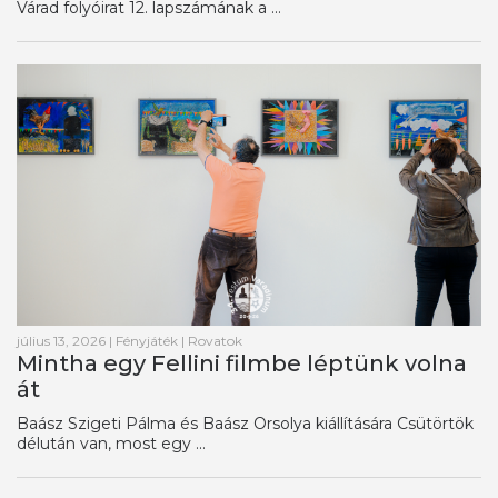
Várad folyóirat 12. lapszámának a ...
július 13, 2026
|
Fényjáték
|
Rovatok
Mintha egy Fellini filmbe léptünk volna
át
Baász Szigeti Pálma és Baász Orsolya kiállítására Csütörtök
délután van, most egy ...