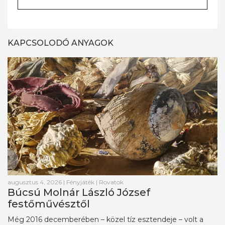
KAPCSOLODÓ ANYAGOK
augusztus 4, 2026
|
Fényjáték
|
Rovatok
Búcsú Molnár László József
festőművésztől
Még 2016 decemberében – közel tíz esztendeje – volt a