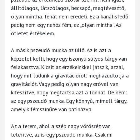
állítólagos, látszólagos, becsapó, megtévesztő,
olyan mintha. Tehát nem eredeti. Ez a kanálisfedő
pedig nem egy nehéz fém, ez „olyan mintha”. Az
ötletet értékelem.
A másik pszeudó munka az üllő. Az is azt a
képzetet kelti, hogy egy iszonyú súlyos tárgy van
felakasztva. Kicsit az érzékeinkkel játszik, azzal,
hogy mit tudunk a gravitációról: meghazudtolja a
gravitációt. Vagy pedig olyan nagy erővel van
kifeszítve, hogy megtartsa azt a tonnát. De nem:
az egy pszeudó munka. Egy könnyű, mímelt tárgy,
amelyik fémszínűre van patinázva.
Az a terem, ahol a szép nagy vörösréz van
leterítve, az is egy pszeudó munka. Csak mi