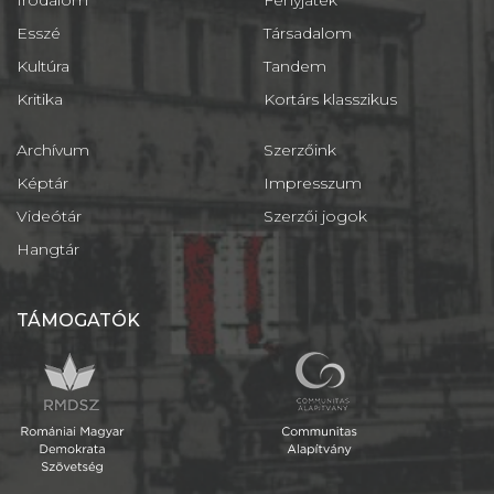
Irodalom
Fényjáték
Esszé
Társadalom
Kultúra
Tandem
Kritika
Kortárs klasszikus
Archívum
Szerzőink
Képtár
Impresszum
Videótár
Szerzői jogok
Hangtár
TÁMOGATÓK