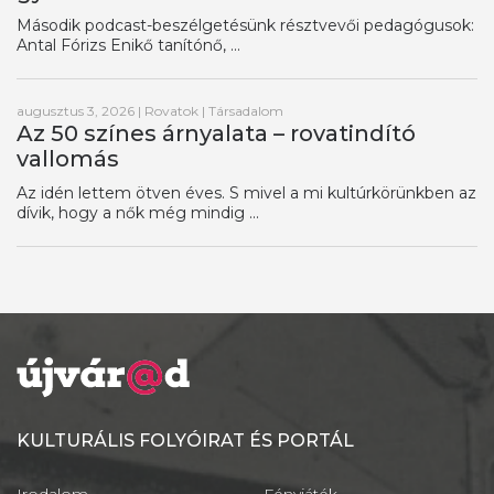
Második podcast-beszélgetésünk résztvevői pedagógusok:
Antal Fórizs Enikő tanítónő, ...
augusztus 3, 2026
|
Rovatok
|
Társadalom
Az 50 színes árnyalata – rovatindító
vallomás
Az idén lettem ötven éves. S mivel a mi kultúrkörünkben az
dívik, hogy a nők még mindig ...
KULTURÁLIS FOLYÓIRAT ÉS PORTÁL