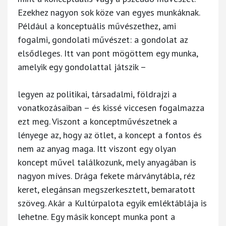
Ezekhez nagyon sok köze van egyes munkáknak.
Például a konceptuális művészethez, ami
fogalmi, gondolati művészet: a gondolat az
elsődleges. Itt van pont mögöttem egy munka,
amelyik egy gondolattal játszik –
legyen az politikai, társadalmi, földrajzi a
vonatkozásaiban – és kissé viccesen fogalmazza
ezt meg. Viszont a konceptművészetnek a
lényege az, hogy az ötlet, a koncept a fontos és
nem az anyag maga. Itt viszont egy olyan
koncept művel találkozunk, mely anyagában is
nagyon míves. Drága fekete márványtábla, réz
keret, elegánsan megszerkesztett, bemaratott
szöveg. Akár a Kultúrpalota egyik emléktáblája is
lehetne. Egy másik koncept munka pont a