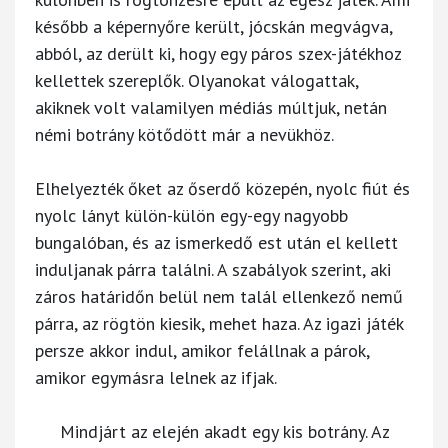
később a képernyőre került, jócskán megvágva,
abból, az derült ki, hogy egy páros szex-játékhoz
kellettek szereplők. Olyanokat válogattak,
akiknek volt valamilyen médiás múltjuk, netán
némi botrány kötődött már a nevükhöz.
Elhelyezték őket az őserdő közepén, nyolc fiút és
nyolc lányt külön-külön egy-egy nagyobb
bungalóban, és az ismerkedő est után el kellett
induljanak párra találni. A szabályok szerint, aki
záros határidőn belül nem talál ellenkező nemű
párra, az rögtön kiesik, mehet haza. Az igazi játék
persze akkor indul, amikor felállnak a párok,
amikor egymásra lelnek az ifjak.
Mindjárt az elején akadt egy kis botrány. Az