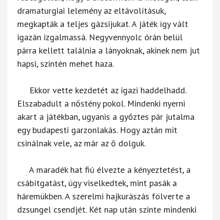
dramaturgiai lelemény az eltávolításuk,
megkapták a teljes gázsijukat. A játék így vált
igazán izgalmassá. Negyvennyolc órán belül
párra kellett találnia a lányoknak, akinek nem jut
hapsi, szintén mehet haza.
Ekkor vette kezdetét az igazi haddelhadd.
Elszabadult a nőstény pokol. Mindenki nyerni
akart a játékban, ugyanis a győztes pár jutalma
egy budapesti garzonlakás. Hogy aztán mit
csinálnak vele, az már az ő dolguk.
A maradék hat fiú élvezte a kényeztetést, a
csábítgatást, úgy viselkedtek, mint pasák a
háremükben. A szerelmi hajkurászás fölverte a
dzsungel csendjét. Két nap után szinte mindenki