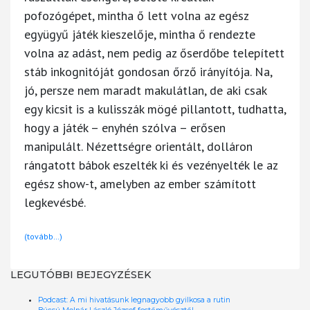
pofozógépet, mintha ő lett volna az egész
együgyű játék kieszelője, mintha ő rendezte
volna az adást, nem pedig az őserdőbe telepített
stáb inkognitóját gondosan őrző irányítója. Na,
jó, persze nem maradt makulátlan, de aki csak
egy kicsit is a kulisszák mögé pillantott, tudhatta,
hogy a játék – enyhén szólva – erősen
manipulált. Nézettségre orientált, dolláron
rángatott bábok eszelték ki és vezényelték le az
egész show-t, amelyben az ember számított
legkevésbé.
(tovább…)
LEGUTÓBBI BEJEGYZÉSEK
Podcast: A mi hivatásunk legnagyobb gyilkosa a rutin