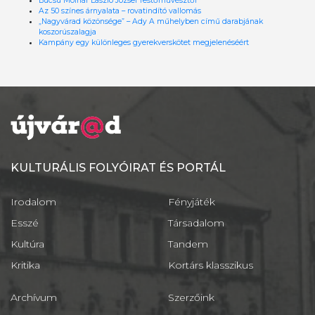
Búcsú Molnár László József festőművésztől
Az 50 színes árnyalata – rovatindító vallomás
„Nagyvárad közönsége” – Ady A műhelyben című darabjának
koszorúszalagja
Kampány egy különleges gyerekverskötet megjelenéséért
KULTURÁLIS FOLYÓIRAT ÉS PORTÁL
Irodalom
Fényjáték
Esszé
Társadalom
Kultúra
Tandem
Kritika
Kortárs klasszikus
Archívum
Szerzőink