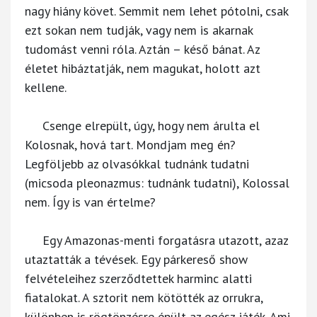
nagy hiány követ. Semmit nem lehet pótolni, csak
ezt sokan nem tudják, vagy nem is akarnak
tudomást venni róla. Aztán – késő bánat. Az
életet hibáztatják, nem magukat, holott azt
kellene.
Csenge elrepült, úgy, hogy nem árulta el
Kolosnak, hová tart. Mondjam meg én?
Legföljebb az olvasókkal tudnánk tudatni
(micsoda pleonazmus: tudnánk tudatni), Kolossal
nem. Így is van értelme?
Egy Amazonas-menti forgatásra utazott, azaz
utaztatták a tévések. Egy párkereső show
felvételeihez szerződtettek harminc alatti
fiatalokat. A sztorit nem kötötték az orrukra,
különben is rögtönzésre épült az egész játék. Ami