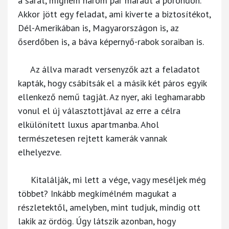
a sarat, mígnem három pár maradt a porondon.
Akkor jött egy feladat, ami kiverte a biztosítékot,
Dél-Amerikában is, Magyarországon is, az
őserdőben is, a báva képernyő-rabok soraiban is.
Az állva maradt versenyzők azt a feladatot
kapták, hogy csábítsák el a másik két páros egyik
ellenkező nemű tagját. Az nyer, aki leghamarabb
vonul el új választottjával az erre a célra
elkülönített luxus apartmanba. Ahol
természetesen rejtett kamerák vannak
elhelyezve.
Kitalálják, mi lett a vége, vagy meséljek még
többet? Inkább megkímélném magukat a
részletektől, amelyben, mint tudjuk, mindig ott
lakik az ördög. Úgy látszik azonban, hogy