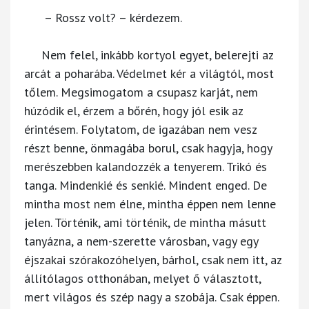
– Rossz volt? – kérdezem.
Nem felel, inkább kortyol egyet, belerejti az
arcát a poharába. Védelmet kér a világtól, most
tőlem. Megsimogatom a csupasz karját, nem
húzódik el, érzem a bőrén, hogy jól esik az
érintésem. Folytatom, de igazában nem vesz
részt benne, önmagába borul, csak hagyja, hogy
merészebben kalandozzék a tenyerem. Trikó és
tanga. Mindenkié és senkié. Mindent enged. De
mintha most nem élne, mintha éppen nem lenne
jelen. Történik, ami történik, de mintha másutt
tanyázna, a nem-szerette városban, vagy egy
éjszakai szórakozóhelyen, bárhol, csak nem itt, az
állítólagos otthonában, melyet ő választott,
mert világos és szép nagy a szobája. Csak éppen.