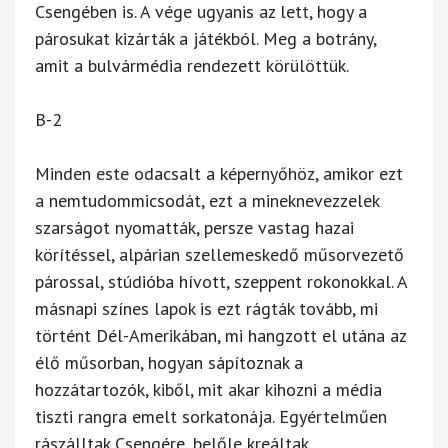
Csengében is. A vége ugyanis az lett, hogy a
párosukat kizárták a játékból. Meg a botrány,
amit a bulvármédia rendezett körülöttük.
B-2
Minden este odacsalt a képernyőhöz, amikor ezt
a nemtudommicsodát, ezt a mineknevezzelek
szarságot nyomatták, persze vastag hazai
körítéssel, alpárian szellemeskedő műsorvezető
párossal, stúdióba hívott, szeppent rokonokkal. A
másnapi színes lapok is ezt rágták tovább, mi
történt Dél-Amerikában, mi hangzott el utána az
élő műsorban, hogyan sápítoznak a
hozzátartozók, kiből, mit akar kihozni a média
tiszti rangra emelt sorkatonája. Egyértelműen
rászálltak Csengére, belőle kreáltak