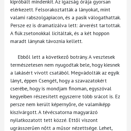
kipróbált mindenkit. Az igazság órája gyorsan
elérkezett. Felsorakoztatták a lányokat, mint
valami rabszolgapiacon, és a pasik válogathattak.
Persze ez is dramatizálva lett: árverést tartottak.
A fiúk zsetonokkal licitáltak, és a két hoppon
maradt lánynak távoznia kellett.
Ebből lett a következő botrány. A vesztesek
természetesen nem nyugodtak bele, hogy kiesnek
a lakásért vívott csatából. Megvádolták az egyik
lányt, éppen Csengét, hogy a szavazatokért
cserébe, hogy is mondjam finoman, egyszóval
kegyeiben részesített egyszerre több srácot is. Ez
persze nem került képernyőre, de valamiképp
kiszivárgott. A tévécsatorna magyarázó
nyilatkozatott tett közzé. Ettől viszont
ugrásszerűen nőtt a műsor nézettsége. Lehet,