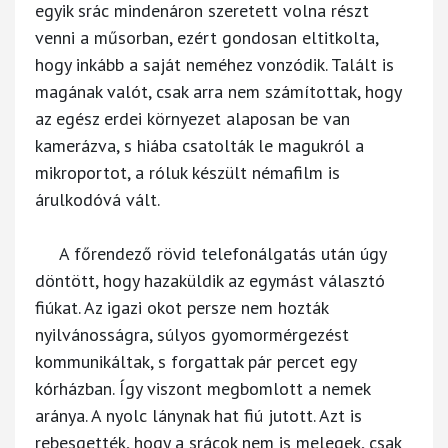
egyik srác mindenáron szeretett volna részt
venni a műsorban, ezért gondosan eltitkolta,
hogy inkább a saját neméhez vonzódik. Talált is
magának valót, csak arra nem számítottak, hogy
az egész erdei környezet alaposan be van
kamerázva, s hiába csatolták le magukról a
mikroportot, a róluk készült némafilm is
árulkodóvá vált.
A főrendező rövid telefonálgatás után úgy
döntött, hogy hazaküldik az egymást választó
fiúkat. Az igazi okot persze nem hozták
nyilvánosságra, súlyos gyomormérgezést
kommunikáltak, s forgattak pár percet egy
kórházban. Így viszont megbomlott a nemek
aránya. A nyolc lánynak hat fiú jutott. Azt is
rebesgették, hogy a srácok nem is melegek, csak