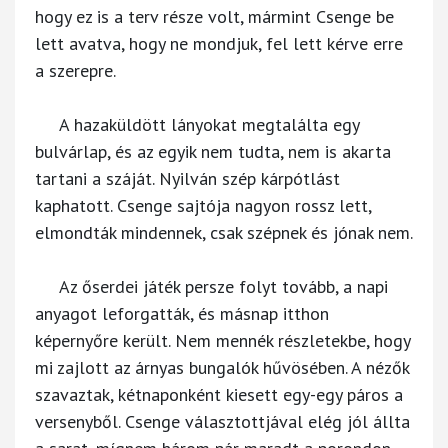
hogy ez is a terv része volt, mármint Csenge be
lett avatva, hogy ne mondjuk, fel lett kérve erre
a szerepre.
A hazaküldött lányokat megtalálta egy
bulvárlap, és az egyik nem tudta, nem is akarta
tartani a száját. Nyilván szép kárpótlást
kaphatott. Csenge sajtója nagyon rossz lett,
elmondták mindennek, csak szépnek és jónak nem.
Az őserdei játék persze folyt tovább, a napi
anyagot leforgatták, és másnap itthon
képernyőre került. Nem mennék részletekbe, hogy
mi zajlott az árnyas bungalók hűvösében. A nézők
szavaztak, kétnaponként kiesett egy-egy páros a
versenyből. Csenge választottjával elég jól állta