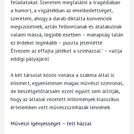
feladatokat. Szeretem megtalálni a tragédiában
a humort, a vígjátékban az emelkedettséget,
szeretem, ahogy a darab diktálta konvenciók
megszületnek, aztán felbomlanak és átalakulnak
valami mássá, legjobb esetben – manapság talán
ez érdekel leginkább – puszta jelenlétté.
Élvezem az effajta játékot a színházzal.” – vallja
eddigi pályájáról.
A két társulat közös vonása a szakma által is
elismert, egyenletesen magas művészi színvonal,
de beszélgetőtársaim ezzel együtt sem állítják,
hogy az általuk vezetett intézmények klasszikus
értelemben vett művészszínházak lennének.
Művészi igényességet – telt házzal