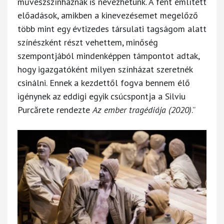
művészszínháznak is nevezhetünk. A fent említett
előadások, amikben a kinevezésemet megelőző
több mint egy évtizedes társulati tagságom alatt
színészként részt vehettem, minőség
szempontjából mindenképpen támpontot adtak,
hogy igazgatóként milyen színházat szeretnék
csinálni. Ennek a kezdettől fogva bennem élő
igénynek az eddigi egyik csúcspontja a Silviu
Purcărete rendezte
Az ember tragédiája (2020)
.”