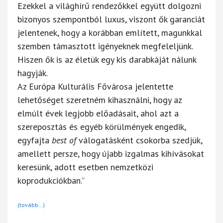
Ezekkel a világhírű rendezőkkel együtt dolgozni
bizonyos szempontból luxus, viszont ők garanciát
jelentenek, hogy a korábban említett, magunkkal
szemben támasztott igényeknek megfeleljünk.
Hiszen ők is az életük egy kis darabkáját nálunk
hagyják.
Az Európa Kulturális Fővárosa jelentette
lehetőséget szeretném kihasználni, hogy az
elmúlt évek legjobb előadásait, ahol azt a
szereposztás és egyéb körülmények engedik,
egyfajta
best of
válogatásként csokorba szedjük,
amellett persze, hogy újabb izgalmas kihívásokat
keresünk, adott esetben nemzetközi
koprodukciókban.”
(tovább…)