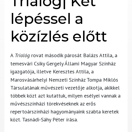
Trialóg| Két
lépéssel a
közízlés előtt
A
Trialóg
rovat második párosát
Balázs Attila
, a
temesvári Csiky Gergely Állami Magyar Színház
igazgatója, illetve
Keresztes Attila
, a
Marosvásárhelyi Nemzeti Színház Tompa Miklós
Társulatának művészeti vezetője alkotja, akikkel
többek közt azt kutattuk, milyen esélyei vannak a
művészszínházi törekvéseknek az erős
repertoárszínházi hagyományaink szabta keretek
közt.
Tasnádi-Sáhy Péter
írása.