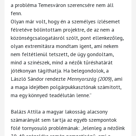
a probléma Temesváron szerencsére nem áll
fenn.
Olyan már volt, hogy én a személyes ízlésemet
félretéve bólintottam projektre, de az nem a
közönségcsalogatásról szólt, pont ellenkezőleg,
olyan extremitásra mondtam igent, ami nekem
nem feltétlenül tetszett, de úgy gondoltam,
mind a színészek, mind a nézők tűréshatárát
jótékonyan tágíthatja. Ha belegondolok, a
László Sándor rendezte
Mennyország (2009)
, ami
a maga idejében polgárpukkasztónak számított,
ma egy könnyed teadélután lenne.”
Balázs Attila a magyar lakosság alacsony
számarányát sem tartja az egyéb szempontok
fölé tornyosuló problémának: „Jelenleg a nézőink