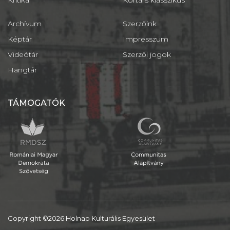
Kritika
Kortárs klasszikus
Archívum
Szerzőink
Képtár
Impresszum
Videótár
Szerzői jogok
Hangtár
TÁMOGATÓK
Copyright ©2026 Holnap Kulturális Egyesület