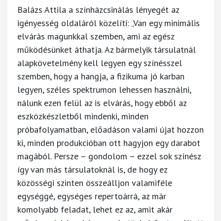
Balázs Attila a színházcsinálás lényegét az
igényesség oldaláról közelíti: „Van egy minimális
elvárás magunkkal szemben, ami az egész
működésünket áthatja. Az bármelyik társulatnál
alapkövetelmény kell legyen egy színésszel
szemben, hogy a hangja, a fizikuma jó karban
legyen, széles spektrumon lehessen használni,
nálunk ezen felül az is elvárás, hogy ebből az
eszközkészletből mindenki, minden
próbafolyamatban, előadáson valami újat hozzon
ki, minden produkcióban ott hagyjon egy darabot
magából. Persze – gondolom – ezzel sok színész
így van más társulatoknál is, de hogy ez
közösségi szinten összeálljon valamiféle
egységgé, egységes repertoárrá, az már
komolyabb feladat, lehet ez az, amit akár