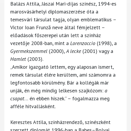
Balázs Attila, Jászai Mari-díjas színész, 1994-es
marosvásárhelyi diplomaszerzése óta a
temesvári társulat tagja, olyan emblematikus –
Victor Ioan Frunză neve által fémjelzett –
előadások főszerepei után lett a színház
vezetője 2008-ban, mint a
Lorenzaccio
(1998), a
Gyermekszemmel
(2000),
A lecke
(2001) vagy a
Hamlet
(2003).
„Amikor igazgató lettem, egy alaposan ismert,
remek társulat élére kerültem, ami számomra a
legfontosabb körülmény. Bár a kollégák már
unják, én még mindig lelkesen szajkózom:
a
csapat
… én ebben hiszek.” – fogalmazza meg
afféle hitvallásként.
Keresztes Attila, színházrendező, színészként
szerzett diplomát 1996-ban a Babeș–Bolyai