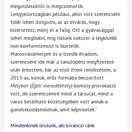
megoldásoktól is megcsömörlik.
Lengyelországban például, ahol volt szerencsém
több ízben dolgozni, az az elvárás, hogy
kísérletezz, menj el a falig. Ott a gyávasággal
lehet megbukni, míg nálunk sokszor a legkisebb
non-konformizmust is büntetik.
Marosvásárhelyen ez a tizedik évadom,
szerencsére ide már a tanulópénz megfizetése
után érkeztem, bár az első itteni rendezésem, a
2013-as, konok, erős formába beszorított
Mélyben
(
Éjjeli menedékhely)
komoly provokáció
volt, de szerencsémre mind a társulat, mind a
város belátható közelségében volt annak a
gondolkodásmódnak, amit képviselek.”
Mindenkinek örülünk, aki kíváncsi ránk