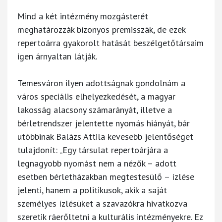
Mind a két intézmény mozgásterét
meghatározzák bizonyos premisszák, de ezek
repertoárra gyakorolt hatását beszélgetőtársaim
igen árnyaltan látják.
Temesváron ilyen adottságnak gondolnám a
város speciális elhelyezkedését, a magyar
lakosság alacsony számarányát, illetve a
bérletrendszer jelentette nyomás hiányát, bár
utóbbinak Balázs Attila kevesebb jelentőséget
tulajdonít: „Egy társulat repertoárjára a
legnagyobb nyomást nem a nézők – adott
esetben bérletházakban megtestesülő – ízlése
jelenti, hanem a politikusok, akik a saját
személyes ízlésüket a szavazókra hivatkozva
szeretik ráerőltetni a kulturális intézményekre. Ez