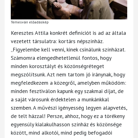
Temesvári előadáskép
Keresztes Attila konkrét definíciót is ad az általa
vezetett társulatra: kortárs népszínház.
„Figyelembe kell venni, kinek csinálunk színházat.
Számomra elengedhetetlenül fontos, hogy
minden korosztályt és közönségréteget
megszólítsunk. Azt nem tartom jó iránynak, hogy
megfeledkezem a közegről, amelyben működöm:
minden fesztiválon kapunk egy szakmai díjat, de
a saját városunk érdektelen a munkánkkal
szemben. A művészi igényesség legyen alapvetés,
de telt házzal! Persze, ahhoz, hogy ez a törékeny
egyensúly kialakulhasson színház és közönsége
között, mind alkotói, mind pedig befogadói