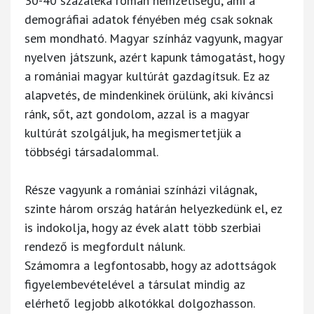
30-40 százaléka román nemzetiségű, ami a
demográfiai adatok fényében még csak soknak
sem mondható. Magyar színház vagyunk, magyar
nyelven játszunk, azért kapunk támogatást, hogy
a romániai magyar kultúrát gazdagítsuk. Ez az
alapvetés, de mindenkinek örülünk, aki kíváncsi
ránk, sőt, azt gondolom, azzal is a magyar
kultúrát szolgáljuk, ha megismertetjük a
többségi társadalommal.
Része vagyunk a romániai színházi világnak,
szinte három ország határán helyezkedünk el, ez
is indokolja, hogy az évek alatt több szerbiai
rendező is megfordult nálunk.
Számomra a legfontosabb, hogy az adottságok
figyelembevételével a társulat mindig az
elérhető legjobb alkotókkal dolgozhasson.