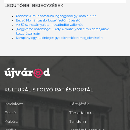
LEGUTÓBBI BEJEGYZÉSEK
Podcast: A mi hivatásunk legnagyobb gyilkosa a rutin
Búcsú Molnár László József festőművésztől
Az 50 színes árnyalata – rovatindító vallomás
„Nagyvárad közönsége” – Ady A műhelyben című darabjának
koszorúszalagja
Kampány egy különleges gyerekverskötet megjelenéséért
KULTURÁLIS FOLYÓIRAT ÉS PORTÁL
Irodalom
Fényjáték
Esszé
Társadalom
Kultúra
Tandem