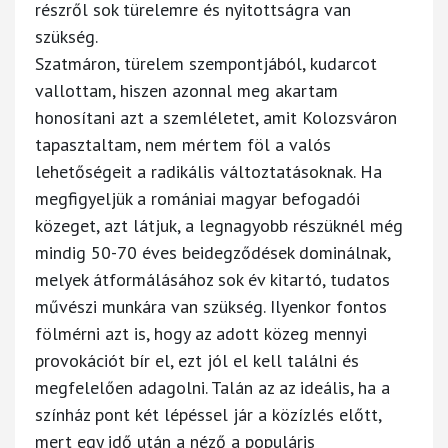
részről sok türelemre és nyitottságra van
szükség.
Szatmáron, türelem szempontjából, kudarcot
vallottam, hiszen azonnal meg akartam
honosítani azt a szemléletet, amit Kolozsváron
tapasztaltam, nem mértem föl a valós
lehetőségeit a radikális változtatásoknak. Ha
megfigyeljük a romániai magyar befogadói
közeget, azt látjuk, a legnagyobb részüknél még
mindig 50-70 éves beidegződések dominálnak,
melyek átformálásához sok év kitartó, tudatos
művészi munkára van szükség. Ilyenkor fontos
fölmérni azt is, hogy az adott közeg mennyi
provokációt bír el, ezt jól el kell találni és
megfelelően adagolni. Talán az az ideális, ha a
színház pont két lépéssel jár a közízlés előtt,
mert egy idő után a néző a populáris