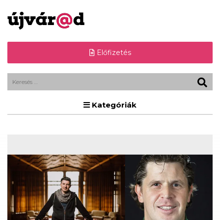
Előfizetés
Kategóriák