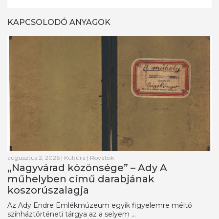
KAPCSOLODÓ ANYAGOK
augusztus 2, 2026
|
Kultúra
|
Rovatok
„Nagyvárad közönsége” – Ady A
műhelyben című darabjának
koszorúszalagja
Az Ady Endre Emlékmúzeum egyik figyelemre méltó
színháztörténeti tárgya az a selyem ...