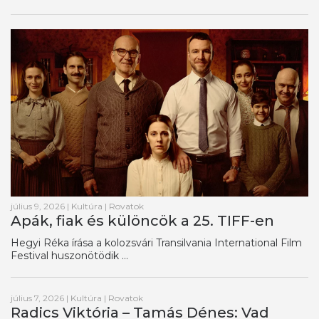
július 9, 2026
|
Kultúra
|
Rovatok
Apák, fiak és különcök a 25. TIFF-en
Hegyi Réka írása a kolozsvári Transilvania International Film
Festival huszonötödik ...
július 7, 2026
|
Kultúra
|
Rovatok
Radics Viktória – Tamás Dénes: Vad