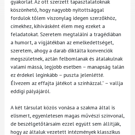
gyakorlat. Az ott szerzett tapasztalatoknak
köszönhető, hogy nagyobb nyitottsággal
fordulok tőlem viszonylag idegen szerzőkhöz,
címekhez, kihívásként élem meg ezeket a
feladatokat. Szeretem megtalálni a tragédiában
a humort, a vígjátékban az emelkedettséget,
szeretem, ahogy a darab diktálta konvenciók
megszületnek, aztán felbomlanak és átalakulnak
valami mássá, legjobb esetben – manapság talán
ez érdekel leginkább – puszta jelenlétté.
Élvezem az effajta játékot a színházzal.” – vallja
eddigi pályájáról.
A két társulat közös vonása a szakma által is
elismert, egyenletesen magas művészi színvonal,
de beszélgetőtársaim ezzel együtt sem állítják,
hogy az általuk vezetett intézmények klasszikus