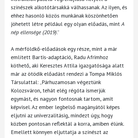
színészek alkotótársakká válhassanak. Az ilyen, és
ehhez hasonló közös munkának köszönhetően
jöhetett létre például egy olyan előadás, mint
A
nép ellensége (2019)
.”
A mérföldkő-előadások egy része, mint a már
említett Bartis-adaptáció, Radu Afrimhoz
köthető, aki Keresztes Attila igazgatósága alatt
már az ötödik előadást rendezi a Tompa Miklós
Társulattal: „Párhuzamosan végeztünk
Kolozsváron, tehát elég régóta ismerjük
egymást, és nagyon fontosnak tartom, amit
képvisel. Az ember legbelső magányától képes
eljutni az univerzalitásig, mindezt úgy, hogy
közben pontosan reflektál a korra, amiben élünk.
Emellett könnyen eljuttatja a színészt az