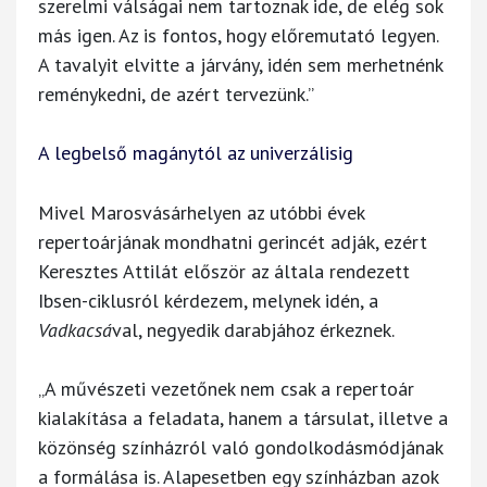
szerelmi válságai nem tartoznak ide, de elég sok
más igen. Az is fontos, hogy előremutató legyen.
A tavalyit elvitte a járvány, idén sem merhetnénk
reménykedni, de azért tervezünk.”
A legbelső magánytól az univerzálisig
Mivel Marosvásárhelyen az utóbbi évek
repertoárjának mondhatni gerincét adják, ezért
Keresztes Attilát először az általa rendezett
Ibsen-ciklusról kérdezem, melynek idén, a
Vadkacsá
val, negyedik darabjához érkeznek.
„A művészeti vezetőnek nem csak a repertoár
kialakítása a feladata, hanem a társulat, illetve a
közönség színházról való gondolkodásmódjának
a formálása is. Alapesetben egy színházban azok