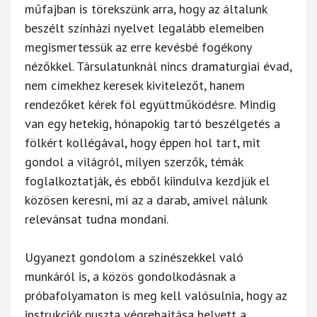
műfajban is törekszünk arra, hogy az általunk
beszélt színházi nyelvet legalább elemeiben
megismertessük az erre kevésbé fogékony
nézőkkel. Társulatunknál nincs dramaturgiai évad,
nem címekhez keresek kivitelezőt, hanem
rendezőket kérek föl együttműködésre. Mindig
van egy hetekig, hónapokig tartó beszélgetés a
fölkért kollégával, hogy éppen hol tart, mit
gondol a világról, milyen szerzők, témák
foglalkoztatják, és ebből kiindulva kezdjük el
közösen keresni, mi az a darab, amivel nálunk
relevánsat tudna mondani.
Ugyanezt gondolom a színészekkel való
munkáról is, a közös gondolkodásnak a
próbafolyamaton is meg kell valósulnia, hogy az
instrukciók puszta végrehajtása helyett a