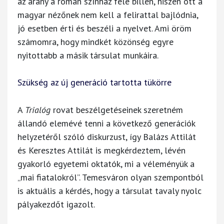
az arány a román színház felé billen, hiszen ott a
magyar nézőnek nem kell a felirattal bajlódnia,
jó esetben érti és beszéli a nyelvet. Ami öröm
számomra, hogy mindkét közönség egyre
nyitottabb a másik társulat munkáira.
Szükség az új generáció tartotta tükörre
A
Trialóg
rovat beszélgetéseinek szeretném
állandó elemévé tenni a következő generációk
helyzetéről szóló diskurzust, így Balázs Attilát
és Keresztes Attilát is megkérdeztem, lévén
gyakorló egyetemi oktatók, mi a véleményük a
„mai fiatalokról”. Temesváron olyan szempontból
is aktuális a kérdés, hogy a társulat tavaly nyolc
pályakezdőt igazolt.