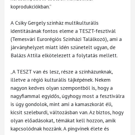
koprodukciókban.”
A Csiky Gergely színház multikulturális
identitásának fontos eleme a TESZT-fesztivál
(Temesvári Eurorégiós Színházi Találkozó), ami a
járványhelyzet miatt idén szünetelt ugyan, de
Balázs Attila elkötelezett a folytatás mellett.
„A TESZT van és lesz, része a színházunknak,
illetve a régió kulturális tájképének. Nekem
nagyon kedves olyan szempontból is, hogy a
nagyfiammal egyidős, úgyhogy most a fesztiválra
is úgy gondolok, mint ami a kamaszkorát éli,
kicsit szeleburdi, változásban van. Az biztos, hogy
olyan előadásokat, témákat kell hozzon, amik
kapcsolódnak hozzánk. A pingvinek élete és