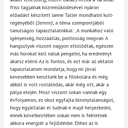
friss tagjainak közreműködésével nyáron
előadást készített Janne Taller mondhatni kult-
regényéből (
Semmi)
, a téma szempontjából
tanulságos tapasztalatokkal: „A munkához való
igényesség, hozzáállás, pontosság megvan. A
hangsúlyok viszont nagyon eltolódtak, egészen
más húrokat kell náluk pengetni, ha eredményt
akarsz elérni. Az is fontos, és ezt már az oktatói
tapasztalatom mondatja, hogy mi jóval
kevesebben kerültünk be a főiskolára és még
abból is volt rostálódás, akár még ott, akár a
pálya elején. Most viszont sokan vannak egy
évfolyamon, ez okoz egyfajta bizonytalanságot,
hogy egyáltalán el tudnak-e majd helyezkedni,
ennek következtében sokan nem is fektetnek
akkora energiát a fejlődésbe. Ehhez az is