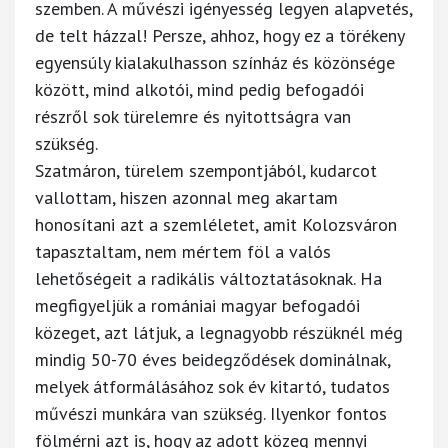
szemben. A művészi igényesség legyen alapvetés,
de telt házzal! Persze, ahhoz, hogy ez a törékeny
egyensúly kialakulhasson színház és közönsége
között, mind alkotói, mind pedig befogadói
részről sok türelemre és nyitottságra van
szükség.
Szatmáron, türelem szempontjából, kudarcot
vallottam, hiszen azonnal meg akartam
honosítani azt a szemléletet, amit Kolozsváron
tapasztaltam, nem mértem föl a valós
lehetőségeit a radikális változtatásoknak. Ha
megfigyeljük a romániai magyar befogadói
közeget, azt látjuk, a legnagyobb részüknél még
mindig 50-70 éves beidegződések dominálnak,
melyek átformálásához sok év kitartó, tudatos
művészi munkára van szükség. Ilyenkor fontos
fölmérni azt is, hogy az adott közeg mennyi