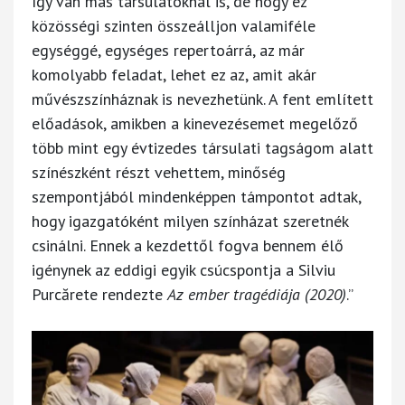
így van más társulatoknál is, de hogy ez
közösségi szinten összeálljon valamiféle
egységgé, egységes repertoárrá, az már
komolyabb feladat, lehet ez az, amit akár
művészszínháznak is nevezhetünk. A fent említett
előadások, amikben a kinevezésemet megelőző
több mint egy évtizedes társulati tagságom alatt
színészként részt vehettem, minőség
szempontjából mindenképpen támpontot adtak,
hogy igazgatóként milyen színházat szeretnék
csinálni. Ennek a kezdettől fogva bennem élő
igénynek az eddigi egyik csúcspontja a Silviu
Purcărete rendezte
Az ember tragédiája (2020)
.”