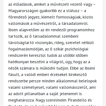
az előadások, amiket a művészeti vezető vagy –
Magyarországon gyakoribb ez a státusz – a
főrendező jegyez, kiemelt fontosságúak, közös
vallomások a művészetről, a társadalomról.
Ibsen alapvetően az én rendezői programomhoz
tartozik, az ő társadalommal szembeni
távolságtartó viszonyán, rideg, szeretet nélküli
fogalmazásmódján, az ő szikár pszichológiai
rendszerén keresztül tudok az utóbbi időben
hatékonyan beszélni a világról, úgy, hogy az a
nézők számára is működni tudjon. Ebbe az ibseni
fásult, a valódi emberi érzéseket kirekesztő
rendszerbe persze minden alkalommal belelopok
valami személyeset, valami vallomásszerűt, ami
az adott pillanatban a saját jelenemet is
meghatározza. Nagy szerelmeim Pirandello és