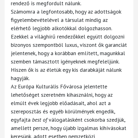
rendező is megfordult nálunk.
Számomra a legfontosabb, hogy az adottságok
figyelembevételével a társulat mindig az
elérhető legjobb alkotókkal dolgozhasson.
Ezekkel a világhírű rendezőkkel együtt dolgozni
bizonyos szempontból luxus, viszont ők garanciát
jelentenek, hogy a korábban említett, magunkkal
szemben támasztott igényeknek megfeleljünk.
Hiszen ők is az életük egy kis darabkáját nálunk
hagyják.
Az Európa Kulturális Fővárosa jelentette
lehetőséget szeretném kihasználni, hogy az
elmúlt évek legjobb előadásait, ahol azt a
szereposztás és egyéb körülmények engedik,
egyfajta
best of
válogatásként csokorba szedjük,
amellett persze, hogy újabb izgalmas kihívásokat
keresünk, adott esetben nemzetközi