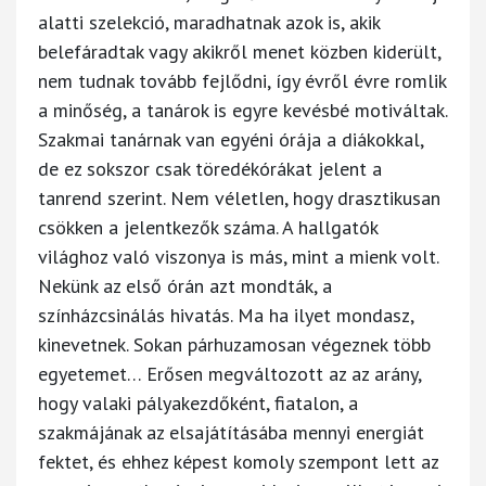
alatti szelekció, maradhatnak azok is, akik
belefáradtak vagy akikről menet közben kiderült,
nem tudnak tovább fejlődni, így évről évre romlik
a minőség, a tanárok is egyre kevésbé motiváltak.
Szakmai tanárnak van egyéni órája a diákokkal,
de ez sokszor csak töredékórákat jelent a
tanrend szerint. Nem véletlen, hogy drasztikusan
csökken a jelentkezők száma. A hallgatók
világhoz való viszonya is más, mint a mienk volt.
Nekünk az első órán azt mondták, a
színházcsinálás hivatás. Ma ha ilyet mondasz,
kinevetnek. Sokan párhuzamosan végeznek több
egyetemet… Erősen megváltozott az az arány,
hogy valaki pályakezdőként, fiatalon, a
szakmájának az elsajátításába mennyi energiát
fektet, és ehhez képest komoly szempont lett az