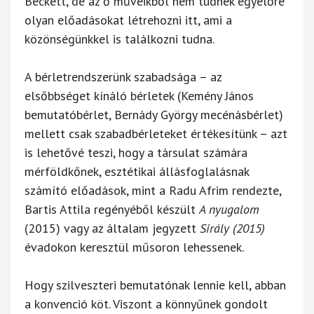
Beckett, de az ő műveikből nem tudnék egyelőre
olyan előadásokat létrehozni itt, ami a
közönségünkkel is találkozni tudna.
A bérletrendszerünk szabadsága – az
elsőbbséget kínáló bérletek (Kemény János
bemutatóbérlet, Bernády György mecénásbérlet)
mellett csak szabadbérleteket értékesítünk – azt
is lehetővé teszi, hogy a társulat számára
mérföldkőnek, esztétikai állásfoglalásnak
számító előadások, mint a Radu Afrim rendezte,
Bartis Attila regényéből készült
A nyugalom
(2015) vagy az általam jegyzett
Sirály (2015)
évadokon keresztül műsoron lehessenek.
Hogy szilveszteri bemutatónak lennie kell, abban
a konvenció köt. Viszont a könnyűnek gondolt