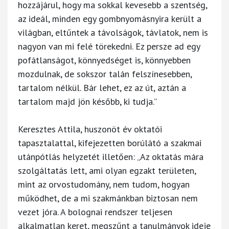
hozzájárul, hogy ma sokkal kevesebb a szentség,
az ideál, minden egy gombnyomásnyira került a
világban, eltűntek a távolságok, távlatok, nem is
nagyon van mi felé törekedni. Ez persze ad egy
pofátlanságot, könnyedséget is, könnyebben
mozdulnak, de sokszor talán felszínesebben,
tartalom nélkül. Bár lehet, ez az út, aztán a
tartalom majd jön később, ki tudja.”
Keresztes Attila, huszonöt év oktatói
tapasztalattal, kifejezetten borúlátó a szakmai
utánpótlás helyzetét illetően: „Az oktatás mára
szolgáltatás lett, ami olyan egzakt területen,
mint az orvostudomány, nem tudom, hogyan
működhet, de a mi szakmánkban biztosan nem
vezet jóra. A bolognai rendszer teljesen
alkalmatlan keret, megszűnt a tanulmányok ideje