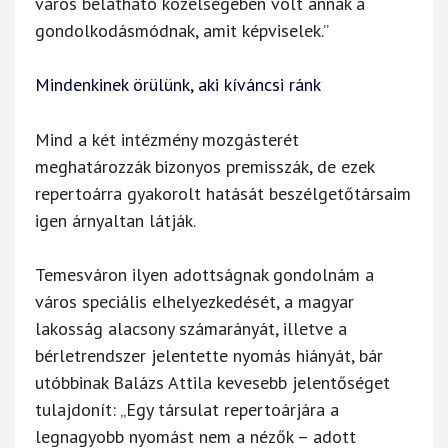
város belátható közelségében volt annak a
gondolkodásmódnak, amit képviselek.”
Mindenkinek örülünk, aki kíváncsi ránk
Mind a két intézmény mozgásterét
meghatározzák bizonyos premisszák, de ezek
repertoárra gyakorolt hatását beszélgetőtársaim
igen árnyaltan látják.
Temesváron ilyen adottságnak gondolnám a
város speciális elhelyezkedését, a magyar
lakosság alacsony számarányát, illetve a
bérletrendszer jelentette nyomás hiányát, bár
utóbbinak Balázs Attila kevesebb jelentőséget
tulajdonít: „Egy társulat repertoárjára a
legnagyobb nyomást nem a nézők – adott