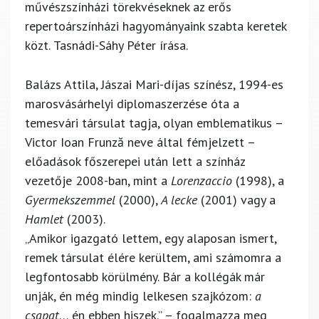
művészszínházi törekvéseknek az erős
repertoárszínházi hagyományaink szabta keretek
közt.
Tasnádi-Sáhy Péter
írása.
Balázs Attila, Jászai Mari-díjas színész, 1994-es
marosvásárhelyi diplomaszerzése óta a
temesvári társulat tagja, olyan emblematikus –
Victor Ioan Frunză neve által fémjelzett –
előadások főszerepei után lett a színház
vezetője 2008-ban, mint a
Lorenzaccio
(1998), a
Gyermekszemmel
(2000),
A lecke
(2001) vagy a
Hamlet
(2003).
„Amikor igazgató lettem, egy alaposan ismert,
remek társulat élére kerültem, ami számomra a
legfontosabb körülmény. Bár a kollégák már
unják, én még mindig lelkesen szajkózom:
a
csapat
… én ebben hiszek.” – fogalmazza meg