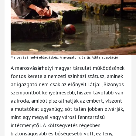
Marosvásárhelyi előadáskép. A nyugalom, Bartis Attila adaptáció
A marosvásárhelyi magyar társulat működésének
fontos kerete a nemzeti színházi státusz, aminek
az igazgató nem csak az előnyeit látja: „Bizonyos
szempontból kényelmesebb, hiszen távolabb van
az iroda, amiből piszkálhatják az embert, viszont
a mutatókat ugyanúgy, sőt talán jobban elvárják,
mint egy megyei vagy városi fenntartású
intézménytől. A költségvetés régebben
biztonságosabb és bőségesebb volt, ez tény,