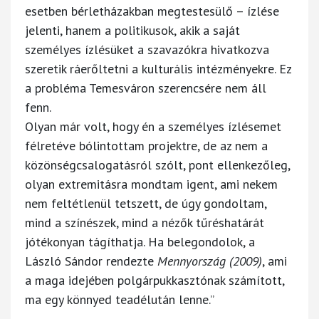
esetben bérletházakban megtestesülő – ízlése
jelenti, hanem a politikusok, akik a saját
személyes ízlésüket a szavazókra hivatkozva
szeretik ráerőltetni a kulturális intézményekre. Ez
a probléma Temesváron szerencsére nem áll
fenn.
Olyan már volt, hogy én a személyes ízlésemet
félretéve bólintottam projektre, de az nem a
közönségcsalogatásról szólt, pont ellenkezőleg,
olyan extremitásra mondtam igent, ami nekem
nem feltétlenül tetszett, de úgy gondoltam,
mind a színészek, mind a nézők tűréshatárát
jótékonyan tágíthatja. Ha belegondolok, a
László Sándor rendezte
Mennyország (2009)
, ami
a maga idejében polgárpukkasztónak számított,
ma egy könnyed teadélután lenne.”