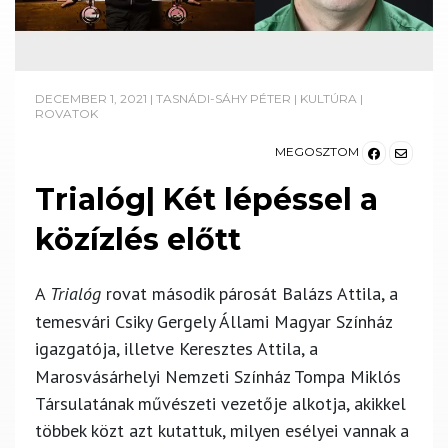
DECEMBER 1, 2021
|
TASNÁDI-SÁHY PÉTER
|
KULTÚRA
|
ROVATOK
MEGOSZTOM
Trialóg| Két lépéssel a
közízlés előtt
A
Trialóg
rovat második párosát
Balázs Attila
, a
temesvári Csiky Gergely Állami Magyar Színház
igazgatója, illetve
Keresztes Attila
, a
Marosvásárhelyi Nemzeti Színház Tompa Miklós
Társulatának művészeti vezetője alkotja, akikkel
többek közt azt kutattuk, milyen esélyei vannak a