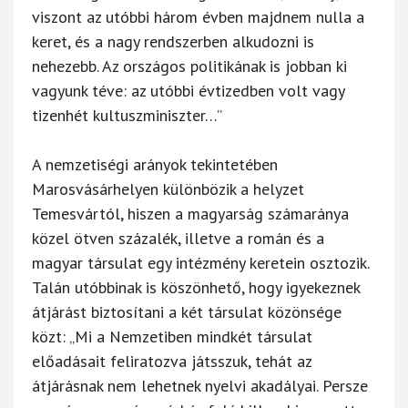
viszont az utóbbi három évben majdnem nulla a
keret, és a nagy rendszerben alkudozni is
nehezebb. Az országos politikának is jobban ki
vagyunk téve: az utóbbi évtizedben volt vagy
tizenhét kultuszminiszter…”
A nemzetiségi arányok tekintetében
Marosvásárhelyen különbözik a helyzet
Temesvártól, hiszen a magyarság számaránya
közel ötven százalék, illetve a román és a
magyar társulat egy intézmény keretein osztozik.
Talán utóbbinak is köszönhető, hogy igyekeznek
átjárást biztosítani a két társulat közönsége
közt: „Mi a Nemzetiben mindkét társulat
előadásait feliratozva játsszuk, tehát az
átjárásnak nem lehetnek nyelvi akadályai. Persze