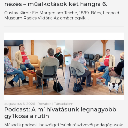
nézés – műalkotások két hangra 6.
Gustav Klimt: Ein Morgen am Teiche, 1899. Bécs, Leopold
Museum Radics Viktória Az ember egyik ...
augusztus 6, 2026
|
Rovatok
|
Társadalom
Podcast: A mi hivatásunk legnagyobb
gyilkosa a rutin
Második podcast-beszélgetésünk résztvevői pedagógusok: