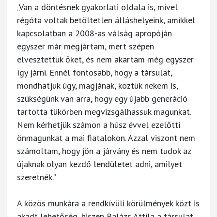
„Van a döntésnek gyakorlati oldala is, mivel
régóta voltak betöltetlen álláshelyeink, amikkel
kapcsolatban a 2008-as válság apropóján
egyszer már megjártam, mert szépen
elvesztettük őket, és nem akartam még egyszer
így járni. Ennél fontosabb, hogy a társulat,
mondhatjuk úgy, magjának, köztük nekem is,
szükségünk van arra, hogy egy újabb generáció
tartotta tükörben megvizsgálhassuk magunkat.
Nem kérhetjük számon a húsz évvel ezelőtti
önmagunkat a mai fiatalokon. Azzal viszont nem
számoltam, hogy jön a járvány és nem tudok az
újaknak olyan kezdő lendületet adni, amilyet
szeretnék.”
A közös munkára a rendkívüli körülmények közt is
akadt lehetőség, hiszen Balázs Attila a társulat