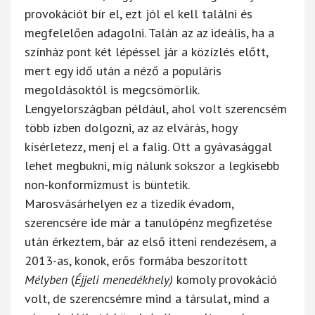
provokációt bír el, ezt jól el kell találni és
megfelelően adagolni. Talán az az ideális, ha a
színház pont két lépéssel jár a közízlés előtt,
mert egy idő után a néző a populáris
megoldásoktól is megcsömörlik.
Lengyelországban például, ahol volt szerencsém
több ízben dolgozni, az az elvárás, hogy
kísérletezz, menj el a falig. Ott a gyávasággal
lehet megbukni, míg nálunk sokszor a legkisebb
non-konformizmust is büntetik.
Marosvásárhelyen ez a tizedik évadom,
szerencsére ide már a tanulópénz megfizetése
után érkeztem, bár az első itteni rendezésem, a
2013-as, konok, erős formába beszorított
Mélyben
(
Éjjeli menedékhely)
komoly provokáció
volt, de szerencsémre mind a társulat, mind a