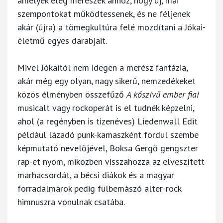
amelyek elég merészek ahhoz, hogy új, mai
szempontokat működtessenek, és ne féljenek
akár (újra) a tömegkultúra felé mozdítani a Jókai-
életmű egyes darabjait.
Mivel Jókaitól nem idegen a merész fantázia,
akár még egy olyan, nagy sikerű, nemzedékeket
közös élményben összefűző
A kőszívű ember fiai
musicalt vagy rockoperát is el tudnék képzelni,
ahol (a regényben is tizenéves) Liedenwall Edit
például lázadó punk-kamaszként fordul szembe
képmutató nevelőjével, Boksa Gergő gengszter
rap-et nyom, miközben visszahozza az elveszített
marhacsordát, a bécsi diákok és a magyar
forradalmárok pedig fülbemászó alter-rock
himnuszra vonulnak csatába.