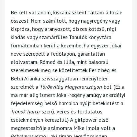
Be kell vallanom, kiskamaszként faltam a Jókai-
összest. Nem számított, hogy nagyregény vagy
kispróza, hogy aranyozott, díszes kötésű, régi
kiadás vagy szamárfüles Tanulók könyvtára
formátumban kerül a kezembe, ha egyszer Jókai
neve szerepelt a fedőlapon, garantáltan
elolvastam. Rómeó és Júlia, mint balsorsú
szerelmesek meg se közelítették Feriz bég és
Béldi Aranka szívszaggatóan reménytelen
szerelmét a
Törökvilág Magyarországon
-ból. (Ez a
ma már alig ismert Jókai-regény amúgy az erdélyi
fejedelemség belső harcaiba nyújt betekintést a
Trónok harca
-szerű, véres és fordulatos
cselekményen keresztül.) A girlpower első
megtestesítője számomra Mike Imola volt a
Bálványosvár
ból, aki simán legyőz minden