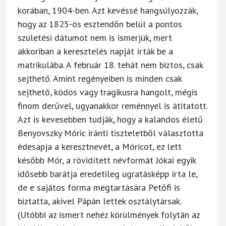
korában, 1904-ben. Azt kevéssé hangsúlyozzák,
hogy az 1825-ös esztendőn belül a pontos
születési dátumot nem is ismerjük, mert
akkoriban a keresztelés napját írták be a
matrikulába. A február 18. tehát nem biztos, csak
sejthető. Amint regényeiben is minden csak
sejthető, ködös vagy tragikusra hangolt, mégis
finom derűvel, ugyanakkor reménnyel is átitatott.
Azt is kevesebben tudják, hogy a kalandos életű
Benyovszky Móric iránti tiszteletből választotta
édesapja a keresztnevét, a Móricot, ez lett
később Mór, a rövidített névformát Jókai egyik
idősebb barátja eredetileg ugratásképp írta le,
de e sajátos forma megtartására Petőfi is
biztatta, akivel Pápán lettek osztálytársak.
(Utóbbi az ismert nehéz körülmények folytán az