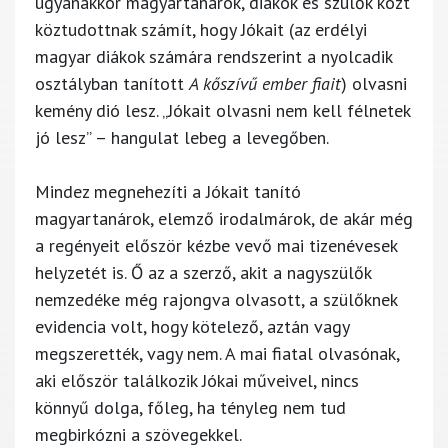
ugyanakkor magyartanárok, diákok és szülők közt
köztudottnak számít, hogy Jókait (az erdélyi
magyar diákok számára rendszerint a nyolcadik
osztályban tanított
A kőszívű ember fiait
) olvasni
kemény dió lesz. „Jókait olvasni nem kell félnetek
jó lesz” – hangulat lebeg a levegőben.
Mindez megnehezíti a Jókait tanító
magyartanárok, elemző irodalmárok, de akár még
a regényeit először kézbe vevő mai tizenévesek
helyzetét is. Ő az a szerző, akit a nagyszülők
nemzedéke még rajongva olvasott, a szülőknek
evidencia volt, hogy kötelező, aztán vagy
megszerették, vagy nem. A mai fiatal olvasónak,
aki először találkozik Jókai műveivel, nincs
könnyű dolga, főleg, ha tényleg nem tud
megbirkózni a szövegekkel.