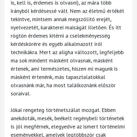
is, kell is, érdemes is olvasni), az mára több
irányból kérdésessé vált. Nem az életmű értékét
tekintve, mintsem annak megszólító erejét,
nyelvezetét, karakterei maiságát illetően. És itt
rögtön érdemes kitérni a cselekményesség
kérdéskörére és egyéb alkalmazott írói
technikákra. Mert az aligha változott, legfeljebb
ma sok mindent másként olvasnak, másként
értenek, ami természetes, hiszen mi magunk is
másként értenénk, más tapasztalatokkal
olvasnánk már, ha most találkoznánk először
soraival.
Jókai rengeteg történetszálat mozgat. Ebben
anekdoták, mesék, beékelt regénybeli történetek
is jól megférnek, elegyedve az ismert történelmi
eseményekkel, amelyek legtöbbször csak