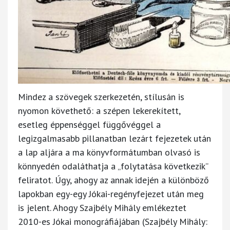
Mindez a szövegek szerkezetén, stílusán is
nyomon követhető: a szépen lekerekített,
esetleg éppenséggel függővéggel a
legizgalmasabb pillanatban lezárt fejezetek után
a lap aljára a ma könyvformátumban olvasó is
könnyedén odaláthatja a „folytatása következik”
feliratot. Úgy, ahogy az annak idején a különböző
lapokban egy-egy Jókai-regényfejezet után meg
is jelent. Ahogy Szajbély Mihály emlékeztet
2010-es Jókai monográfiájában (Szajbély Mihály: