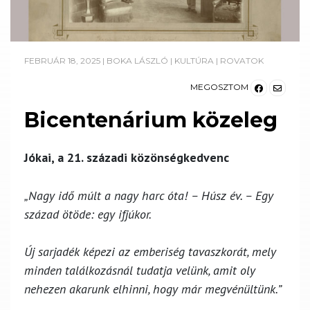
FEBRUÁR 18, 2025
|
BOKA LÁSZLÓ
|
KULTÚRA
|
ROVATOK
MEGOSZTOM
Bicentenárium közeleg
Jókai, a 21. századi közönségkedvenc
„Nagy idő múlt a nagy harc óta! – Húsz év. – Egy
század ötöde: egy ifjúkor.
Új sarjadék képezi az emberiség tavaszkorát, mely
minden találkozásnál tudatja velünk, amit oly
nehezen akarunk elhinni, hogy már megvénültünk.”