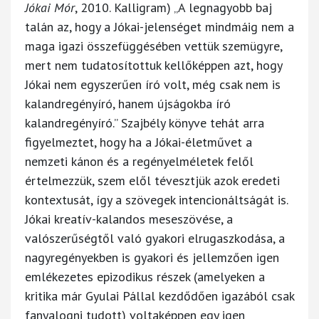
Jókai Mór
, 2010. Kalligram) „A legnagyobb baj
talán az, hogy a Jókai-jelenséget mindmáig nem a
maga igazi összefüggésében vettük szemügyre,
mert nem tudatosítottuk kellőképpen azt, hogy
Jókai nem egyszerűen író volt, még csak nem is
kalandregényíró, hanem újságokba író
kalandregényíró.” Szajbély könyve tehát arra
figyelmeztet, hogy ha a Jókai-életművet a
nemzeti kánon és a regényelméletek felől
értelmezzük, szem elől tévesztjük azok eredeti
kontextusát, így a szövegek intencionáltságát is.
Jókai kreatív-kalandos meseszövése, a
valószerűségtől való gyakori elrugaszkodása, a
nagyregényekben is gyakori és jellemzően igen
emlékezetes epizodikus részek (amelyeken a
kritika már Gyulai Pállal kezdődően igazából csak
fanyalogni tudott) voltaképpen egy igen