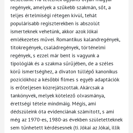
regények, amelyek a szűkebb szakmán, sőt, a
teljes értelmiségi rétegen kívül, tehát
populárisabb regiszterekben is abszolút
ismerteknek vehetünk, akkor azok Jókai
emlékezetes művei. Romantikus kalandregények,
titokregények, családregények, történelmi
regények, s ezzel már bent is vagyunk a
tipológiák és a szakma sűrűjében, de a széles
körű ismertséghez, a divaton túllépő kanonikus
pozíciókhoz a későbbi filmes s egyéb adaptációk
is erőteljesen közrejátszottak. Akárcsak a
tankönyvek, melyek kötelező olvasmánya,
érettségi tétele mindmáig. Mégis, ami
dédszüleink óta evidenciának számított, s ami
még az 1970-es, 1980-as években születetteknek
sem tűnhetett kérdésesnek (ti. Jókai az Jókai, illik