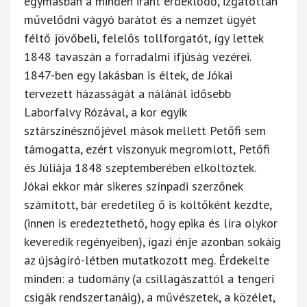
egymásban a minden iránt érdeklődő, izgatottan
művelődni vágyó barátot és a nemzet ügyét
féltő jövőbeli, felelős tollforgatót, így lettek
1848 tavaszán a forradalmi ifjúság vezérei.
1847-ben egy lakásban is éltek, de Jókai
tervezett házasságát a nálánál idősebb
Laborfalvy Rózával, a kor egyik
sztárszínésznőjével mások mellett Petőfi sem
támogatta, ezért viszonyuk megromlott, Petőfi
és Júliája 1848 szeptemberében elköltöztek.
Jókai ekkor már sikeres színpadi szerzőnek
számított, bár eredetileg ő is költőként kezdte,
(innen is eredeztethető, hogy epika és líra olykor
keveredik regényeiben), igazi énje azonban sokáig
az újságíró-létben mutatkozott meg. Érdekelte
minden: a tudomány (a csillagászattól a tengeri
csigák rendszertanáig), a művészetek, a közélet,