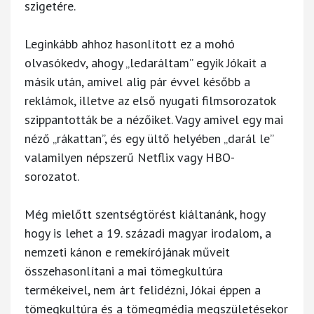
szigetére.
Leginkább ahhoz hasonlított ez a mohó
olvasókedv, ahogy „ledaráltam” egyik Jókait a
másik után, amivel alig pár évvel később a
reklámok, illetve az első nyugati filmsorozatok
szippantották be a nézőiket. Vagy amivel egy mai
néző „rákattan”, és egy ültő helyében „darál le”
valamilyen népszerű Netflix vagy HBO-
sorozatot.
Még mielőtt szentségtörést kiáltanánk, hogy
hogy is lehet a 19. századi magyar irodalom, a
nemzeti kánon e remekírójának műveit
összehasonlítani a mai tömegkultúra
termékeivel, nem árt felidézni, Jókai éppen a
tömegkultúra és a tömegmédia megszületésekor