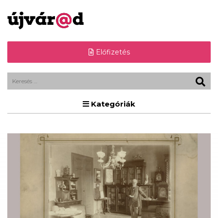
Előfizetés
Kategóriák