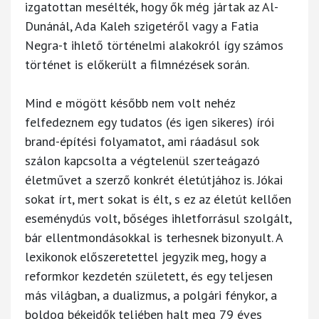
izgatottan mesélték, hogy ők még jártak az Al-
Dunánál, Ada Kaleh szigetéről vagy a Fatia
Negra-t ihlető történelmi alakokról így számos
történet is előkerült a filmnézések során.
Mind e mögött később nem volt nehéz
felfedeznem egy tudatos (és igen sikeres) írói
brand-építési folyamatot, ami ráadásul sok
szálon kapcsolta a végtelenül szerteágazó
életművet a szerző konkrét életútjához is. Jókai
sokat írt, mert sokat is élt, s ez az életút kellően
eseménydús volt, bőséges ihletforrásul szolgált,
bár ellentmondásokkal is terhesnek bizonyult. A
lexikonok előszeretettel jegyzik meg, hogy a
reformkor kezdetén született, és egy teljesen
más világban, a dualizmus, a polgári fénykor, a
boldog békeidők teljében halt meg 79 éves