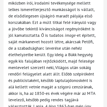
miközben írói, irodalmi tevékenysége mellett
lelkes ismeretterjesztő munkásságot is vállalt,
de elsődlegesen újságíró maradt pályája első
korszakában. Ezt a múlt titkai felé irányuló vagy
a jövőbe tekintő kíváncsiságot regényíróként is
jól kamatoztatta. Ő is tudatos
image
-et épített,
saját márkanevet hozott létre, akárcsak Petőfi,
de a szabadságharc leverése után nehéz
élethelyzetbe került. Egy ideig a Bükk hegység
egyik kis falujában rejtőzködött, majd felesége
menlevelet szerzett neki, Világos után sokáig
rendőri felügyelet alatt állt. Előbb szépíróként
és publicistaként, később laptulajdonosként is
alá kellett vetnie magát a szigorú cenzúrának,
akkor is, ha az 1850-es évek végére már az MTA
levelező, később pedig rendes tagjává
választották. Lapja,
A Hon
1863-ban még úgy