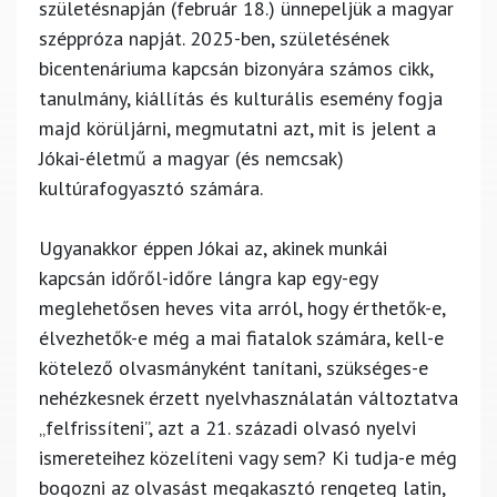
születésnapján (február 18.) ünnepeljük a magyar
széppróza napját. 2025-ben, születésének
bicentenáriuma kapcsán bizonyára számos cikk,
tanulmány, kiállítás és kulturális esemény fogja
majd körüljárni, megmutatni azt, mit is jelent a
Jókai-életmű a magyar (és nemcsak)
kultúrafogyasztó számára.
Ugyanakkor éppen Jókai az, akinek munkái
kapcsán időről-időre lángra kap egy-egy
meglehetősen heves vita arról, hogy érthetők-e,
élvezhetők-e még a mai fiatalok számára, kell-e
kötelező olvasmányként tanítani, szükséges-e
nehézkesnek érzett nyelvhasználatán változtatva
„felfrissíteni”, azt a 21. századi olvasó nyelvi
ismereteihez közelíteni vagy sem? Ki tudja-e még
bogozni az olvasást megakasztó rengeteg latin,