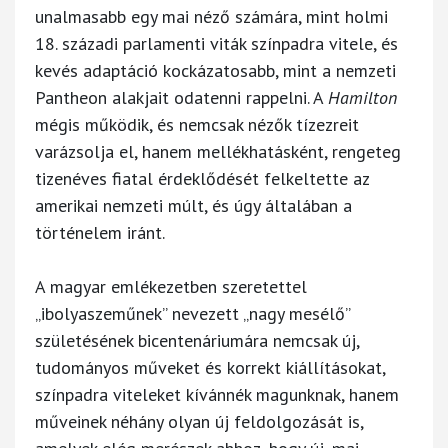
unalmasabb egy mai néző számára, mint holmi
18. századi parlamenti viták színpadra vitele, és
kevés adaptáció kockázatosabb, mint a nemzeti
Pantheon alakjait odatenni rappelni. A
Hamilton
mégis működik, és nemcsak nézők tízezreit
varázsolja el, hanem mellékhatásként, rengeteg
tizenéves fiatal érdeklődését felkeltette az
amerikai nemzeti múlt, és úgy általában a
történelem iránt.
A magyar emlékezetben szeretettel
„ibolyaszeműnek” nevezett „nagy mesélő”
születésének bicentenáriumára nemcsak új,
tudományos műveket és korrekt kiállításokat,
színpadra viteleket kívánnék magunknak, hanem
műveinek néhány olyan új feldolgozását is,