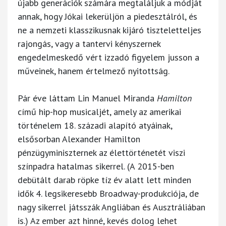
újabb generációk számára megtaláljuk a módját
annak, hogy Jókai lekerüljön a piedesztálról, és
ne a nemzeti klasszikusnak kijáró tiszteletteljes
rajongás, vagy a tantervi kényszernek
engedelmeskedő vért izzadó figyelem jusson a
műveinek, hanem értelmező nyitottság.
Pár éve láttam Lin Manuel Miranda
Hamilton
című hip-hop musicaljét, amely az amerikai
történelem 18. századi alapító atyáinak,
elsősorban Alexander Hamilton
pénzügyminiszternek az élettörténetét viszi
színpadra hatalmas sikerrel. (A 2015-ben
debütált darab röpke tíz év alatt lett minden
idők 4. legsikeresebb Broadway-produkciója, de
nagy sikerrel játsszák Angliában és Ausztráliában
is.) Az ember azt hinné, kevés dolog lehet