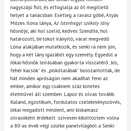
nagyszájú fiút, és elfoglalja az őt megillető
helyet a tanácsban. Esetleg a ravasz góbé, Atyás
Mózes Ilona lánya,
Az Istenhegyi székely lány
hősnője, aki hol szelíd, kedves Szendile, hol
határozott, birtokot irányító, várat megvédő
Lóna alakjában mutatkozik, és senki rá nem jön,
hogy a két lány igazából egy személy. Egyedül a
Jókai-hősnők leírásában gyakorta visszatérő „kis,
fehér kacsók” és „piskótalábak” bosszantottak, de
hát minden apróságon nem akadhat fenn az
ember, amikor egy csaknem száz kötetes
életművel áll szemben. Lapoz és olvas tovább.
Kaland, egzotikum, fordulatos cselekményszövés,
Jókai megadott mindent, ami kiskamasz
olvasóként érdekelt: szívesen kiköltöztem volna
a 80-as évek végi szürke panelvilágból a Senki-