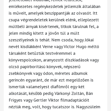
emlékezetes regénykezdetek jellemzik általában
is műveit, amelyek beszippantják az olvasót. Itt
csupa végrendeletek kerülnek elénk, elleplezett
múltbéli árnyak kísértenek, titkok tárulnak fel, a
jelen mindig kitett a jövőn túl a múlt
szeszélyeinek is tehát. Nem csoda, hogy Jókai
nevét kisdiákként Verne vagy Victor Hugo méltó
társaként betűztük testvéremmel a
könyvespolcokon, aranyozott díszkiadások vagy
olcsó papírborítású könyvek, népszerű
zsebkönyvek vagy ódon, méretes albumok
gerincén egyaránt, de már ezt megelőzően is
ismertük valamelyest diafilmről egy-két
alkotását, később pedig Várkonyi Zoltán, Bán
Frigyes vagy Gertler Viktor filmadaptációit
néztük meg, volt, hogy tucatszor is. Nagyszüleim