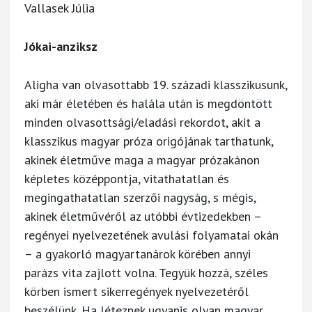
Vallasek Júlia
Jókai-anziksz
Aligha van olvasottabb 19. századi klasszikusunk,
aki már életében és halála után is megdöntött
minden olvasottsági/eladási rekordot, akit a
klasszikus magyar próza origójának tarthatunk,
akinek életműve maga a magyar prózakánon
képletes középpontja, vitathatatlan és
megingathatatlan szerzői nagyság, s mégis,
akinek életművéről az utóbbi évtizedekben –
regényei nyelvezetének avulási folyamatai okán
– a gyakorló magyartanárok körében annyi
parázs vita zajlott volna. Tegyük hozzá, széles
körben ismert sikerregények nyelvezetéről
beszélünk. Ha léteznek ugyanis olyan magyar