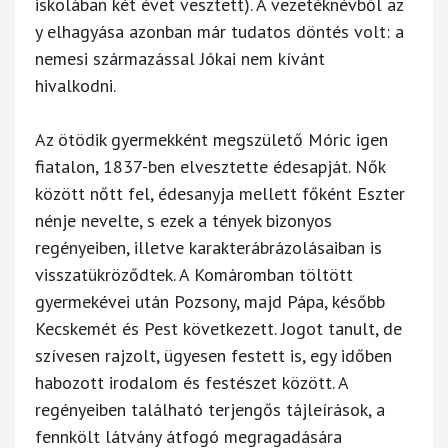
iskolában két évet vesztett). A vezetéknévből az
y elhagyása azonban már tudatos döntés volt: a
nemesi származással Jókai nem kívánt
hivalkodni.
Az ötödik gyermekként megszülető Móric igen
fiatalon, 1837-ben elvesztette édesapját. Nők
között nőtt fel, édesanyja mellett főként Eszter
nénje nevelte, s ezek a tények bizonyos
regényeiben, illetve karakterábrázolásaiban is
visszatükröződtek. A Komáromban töltött
gyermekévei után Pozsony, majd Pápa, később
Kecskemét és Pest következett. Jogot tanult, de
szívesen rajzolt, ügyesen festett is, egy időben
habozott irodalom és festészet között. A
regényeiben található terjengős tájleírások, a
fennkölt látvány átfogó megragadására