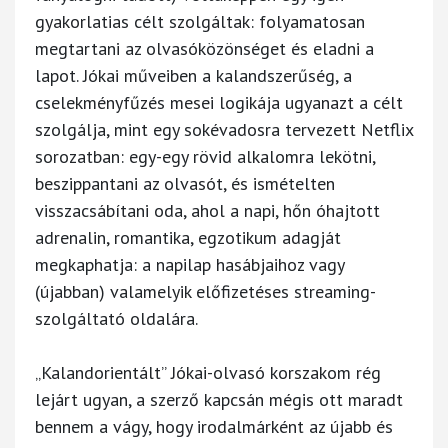
gyakorlatias célt szolgáltak: folyamatosan
megtartani az olvasóközönséget és eladni a
lapot. Jókai műveiben a kalandszerűség, a
cselekményfűzés mesei logikája ugyanazt a célt
szolgálja, mint egy sokévadosra tervezett Netflix
sorozatban: egy-egy rövid alkalomra lekötni,
beszippantani az olvasót, és ismételten
visszacsábítani oda, ahol a napi, hőn óhajtott
adrenalin, romantika, egzotikum adagját
megkaphatja: a napilap hasábjaihoz vagy
(újabban) valamelyik előfizetéses streaming-
szolgáltató oldalára.
„Kalandorientált” Jókai-olvasó korszakom rég
lejárt ugyan, a szerző kapcsán mégis ott maradt
bennem a vágy, hogy irodalmárként az újabb és