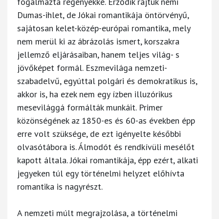
fogalmazta regényekké. Érződik rajtuk némi
Dumas-ihlet, de Jókai romantikája öntörvényű,
sajátosan kelet-közép-európai romantika, mely
nem merül ki az ábrázolás ismert, korszakra
jellemző eljárásaiban, hanem teljes világ- s
jövőképet formál. Eszmevilága nemzeti-
szabadelvű, egyúttal polgári és demokratikus is,
akkor is, ha ezek nem egy ízben illuzórikus
mesevilággá formálták munkáit. Primer
közönségének az 1850-es és 60-as években épp
erre volt szüksége, de ezt igényelte későbbi
olvasótábora is. Álmodót és rendkívüli mesélőt
kapott általa. Jókai romantikája, épp ezért, alkati
jegyeken túl egy történelmi helyzet előhívta
romantika is nagyrészt.
A nemzeti múlt megrajzolása, a történelmi