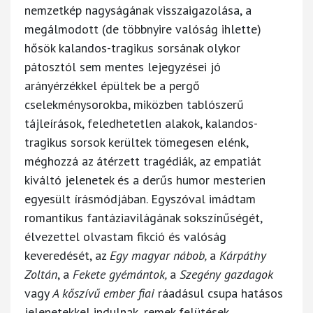
nemzetkép nagyságának visszaigazolása, a
megálmodott (de többnyire valóság ihlette)
hősök kalandos-tragikus sorsának olykor
pátosztól sem mentes lejegyzései jó
arányérzékkel épültek be a pergő
cselekménysorokba, miközben tablószerű
tájleírások, feledhetetlen alakok, kalandos-
tragikus sorsok kerültek tömegesen elénk,
méghozzá az átérzett tragédiák, az empatiát
kiváltó jelenetek és a derűs humor mesterien
egyesült írásmódjában. Egyszóval imádtam
romantikus fantáziavilágának sokszínűségét,
élvezettel olvastam fikció és valóság
keveredését, az
Egy magyar nábob,
a
Kárpáthy
Zoltán
, a
Fekete gyémántok,
a
Szegény gazdagok
vagy
A kőszívű ember fiai
ráadásul csupa hatásos
jelenetekkel indulnak, remek felütések,