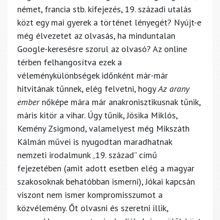
német, francia stb. kifejezés, 19. századi utalás
közt egy mai gyerek a történet lényegét? Nyújt-e
még élvezetet az olvasás, ha minduntalan
Google-keresésre szorul az olvasó? Az online
térben felhangosítva ezek a
véleménykülönbségek időnként már-már
hitvitának tűnnek, elég felvetni, hogy
Az arany
ember
nőképe mára már anakronisztikusnak tűnik,
máris kitör a vihar. Úgy tűnik, Jósika Miklós,
Kemény Zsigmond, valamelyest még Mikszáth
Kálmán művei is nyugodtan maradhatnak
nemzeti irodalmunk „19. század” című
fejezetében (amit adott esetben elég a magyar
szakosoknak behatóbban ismerni), Jókai kapcsán
viszont nem ismer kompromisszumot a
közvélemény. Őt olvasni és szeretni illik,