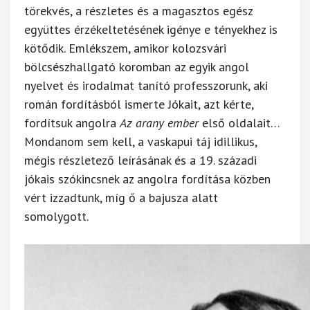
törekvés, a részletes és a magasztos egész
együttes érzékeltetésének igénye e tényekhez is
kötődik. Emlékszem, amikor kolozsvári
bölcsészhallgató koromban az egyik angol
nyelvet és irodalmat tanító professzorunk, aki
román fordításból ismerte Jókait, azt kérte,
fordítsuk angolra
Az arany ember
első oldalait…
Mondanom sem kell, a vaskapui táj idillikus,
mégis részletező leírásának és a 19. századi
jókais szókincsnek az angolra fordítása közben
vért izzadtunk, míg ő a bajusza alatt
somolygott.