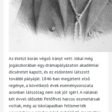
Az életút korán végső irányt vett: Jókai még
jogászkorában egy drámapályázaton akadémiai
dicséretet kapott, és ez eldönteni látszott
további pályáját. 1846-ban megjelent első
regénye, a következő évek eseménysorozata
azonban látszólag nem sok jót ígért. A nálánál
két évvel idősebb Petőfivel harcos eszmetársak
voltak, még az iskolapadban felismerték