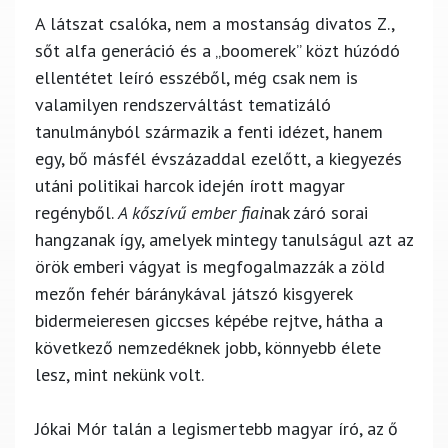
A látszat csalóka, nem a mostanság divatos Z.,
sőt alfa generáció és a „boomerek” közt húzódó
ellentétet leíró esszéből, még csak nem is
valamilyen rendszerváltást tematizáló
tanulmányból származik a fenti idézet, hanem
egy, bő másfél évszázaddal ezelőtt, a kiegyezés
utáni politikai harcok idején írott magyar
regényből.
A kőszívű ember fiai
nak záró sorai
hangzanak így, amelyek mintegy tanulságul azt az
örök emberi vágyat is megfogalmazzák a zöld
mezőn fehér báránykával játszó kisgyerek
bidermeieresen giccses képébe rejtve, hátha a
következő nemzedéknek jobb, könnyebb élete
lesz, mint nekünk volt.
Jókai Mór talán a legismertebb magyar író, az ő