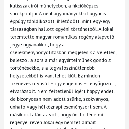
kulisszák írói műhelyében, a fikcióképzés
sarokpontjai. A néphagyományokból ugyanis
éppúgy táplálkozott, ihletődött, mint egy-egy
társaságban hallott egyéni történetből. A Jókai
teremtette magyar romantikus regény alapvető
jegye ugyanakkor, hogy a
cselekménybonyolításban megjelenik a véletlen,
beleszól a sors a már egyértelműnek gondolt
történésekbe, s a legvalószínűtlenebb
helyzetekből is van, lehet kiút. Ez minden
tizenéves olvasót – így engem is – lenyűgözött,
elvarázsolt. Nem feltétlenül ígért happy endet,
de bizonyosan nem adott szürke, szokványos,
unható vagy hétköznapi eseménysort sem. A
másik ok talán az volt, hogy ún. történelmi
regényei révén Jókai egy nemzet álmait