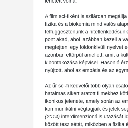
lehetett volna.
A film sci-fiként is szilárdan megáll
fizika és a biokémia mind valós ala
felfüggesztenünk a hitetlenkedésünke
pont akad, ahol lazábban kezeli a v
megfejteni egy földönkívüli nyelvet 
azonban eltörpül amellett, amit a kul
kibontakozása képvisel. Hasonló érze
nyújtott, ahol az empátia és az egym
Az űr sci-fi kedvelői több olyan csat
hatalmas sikert aratott filmekhez köt
ikonikus jelenete, amely során az e
kommunikálni végtagjaik és jelek se
(2014)
interdimenzionális utazását i
között tesz sétát, miközben a fizika 