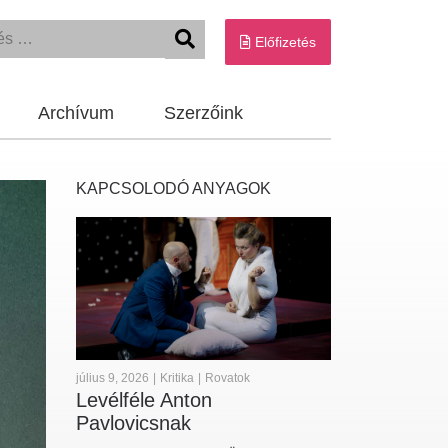
Előfizetés
Archívum
Szerzőink
KAPCSOLODÓ ANYAGOK
július 9, 2026
|
Kritika
|
Rovatok
Levélféle Anton
Pavlovicsnak