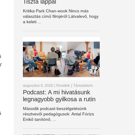
Tiszta lappal
Kritika Park Chan-wook Nincs más
választás című filmjéről Látvalevő, hogy
a keleti ...
s
y
augusztus 6, 2026
|
Rovatok
|
Társadalom
Podcast: A mi hivatásunk
legnagyobb gyilkosa a rutin
Második podcast-beszélgetésünk
s
résztvevői pedagógusok: Antal Fórizs
Enikő tanítónő, ...