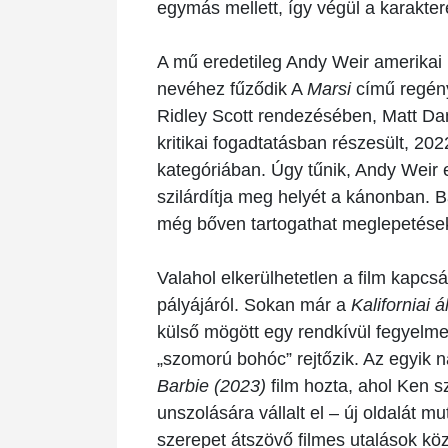
egymás mellett, így végül a karakte
A mű eredetileg Andy Weir amerikai í
nevéhez fűződik A
Marsi
című regény
Ridley Scott rendezésében, Matt Da
kritikai fogadtatásban részesült, 20
kategóriában. Úgy tűnik, Andy Weir eg
szilárdítja meg helyét a kánonban. B
még bőven tartogathat meglepetése
Valahol elkerülhetetlen a film kapc
pályájáról. Sokan már a
Kaliforniai 
külső mögött egy rendkívül fegyelmez
„szomorú bohóc” rejtőzik. Az egyik
Barbie (2023)
film hozta, ahol Ken s
unszolására vállalt el – új oldalát m
szerepet átszövő filmes utalások köz