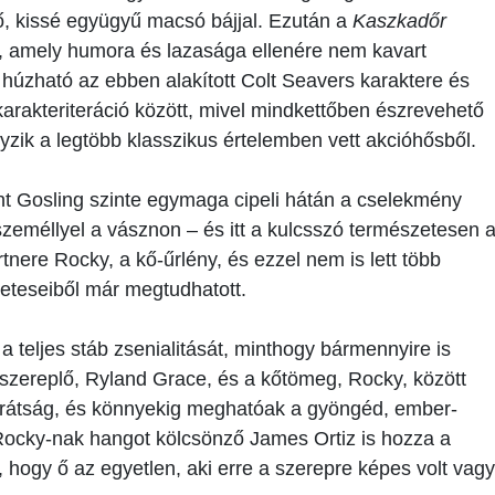
ő, kissé együgyű macsó bájjal. Ezután a
Kaszkadőr
b, amely humora és lazasága ellenére nem kavart
húzható az ebben alakított Colt Seavers karaktere és
 karakteriteráció között, mivel mindkettőben észrevehető
yzik a legtöbb klasszikus értelemben vett akcióhősből.
t Gosling szinte egymaga cipeli hátán a cselekmény
személlyel a vásznon – és itt a kulcsszó természetesen 
tnere Rocky, a kő-űrlény, és ezzel nem is lett több
őzeteseiből már megtudhatott.
a teljes stáb zsenialitását, minthogy bármennyire is
főszereplő, Ryland Grace, és a kőtömeg, Rocky, között
arátság, és könnyekig meghatóak a gyöngéd, ember-
 Rocky-nak hangot kölcsönző James Ortiz is hozza a
ni, hogy ő az egyetlen, aki erre a szerepre képes volt vagy