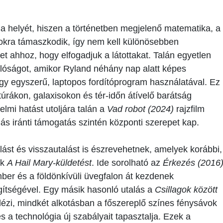
ja a helyét, hiszen a történetben megjelenő matematika, a
pokra támaszkodik, így nem kell különösebben
t ahhoz, hogy elfogadjuk a látottakat. Talán egyetlen
alóságot, amikor Ryland néhány nap alatt képes
egy egyszerű, laptopos fordítóprogram használatával. Ez
túrákon, galaxisokon és tér-időn átívelő barátság
lmi hatást utoljára talán a
Vad robot (2024)
rajzfilm
ás iránti támogatás szintén központi szerepet kap.
olást és visszautalást is észrevehetnek, amelyek korábbi,
ik
A Hail Mary-küldetést
. Ide sorolható az
Érkezés (2016
mber és a földönkívüli üvegfalon át kezdenek
gítségével. Egy másik hasonló utalás a
Csillagok között
dézi, mindkét alkotásban a főszereplő színes fénysávok
és a technológia új szabályait tapasztalja. Ezek a