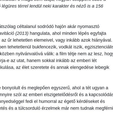
 légüres térrel lendül neki karakter és néző is a 156
tszólag céltalanul sodródó hajón akár nyomasztó
vitáció (2013)
hangulata, ahol minden lépés egyfajta
c az űr lehetetlen elemeivel, vagy inkább azok hiányával.
en tehetetlenül bukfencezik, vodkát iszik, egzisztenciáli
közben nyilvánvalóvá válik: a film tétje nem az lesz, hog
rja-e az utat, hanem sokkal inkább az emberi lét
akulása, az élet szeretete és annak elengedése lebegik
 bonyolult és meglepően egyszerű, ahol a tét ugyan a
nyire szól az emberi elszigetelődésről és a kapcsolódá
nnyedséggel fedi el humorral az égető kérdéseket és
vetés és a túlcsorduló érzelmek már nem tudnak megférni