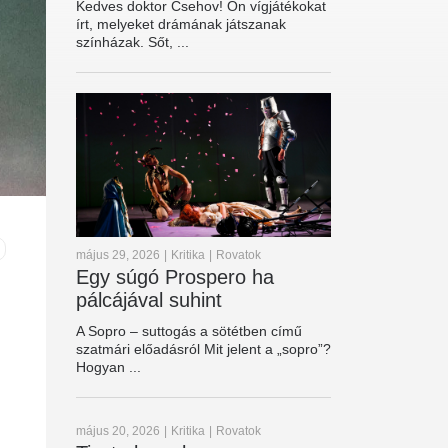
Kedves doktor Csehov! Ön vígjátékokat
írt, melyeket drámának játszanak
színházak. Sőt, ...
május 29, 2026
|
Kritika
|
Rovatok
Egy súgó Prospero ha
pálcájával suhint
A Sopro – suttogás a sötétben című
szatmári előadásról Mit jelent a „sopro”?
Hogyan ...
május 20, 2026
|
Kritika
|
Rovatok