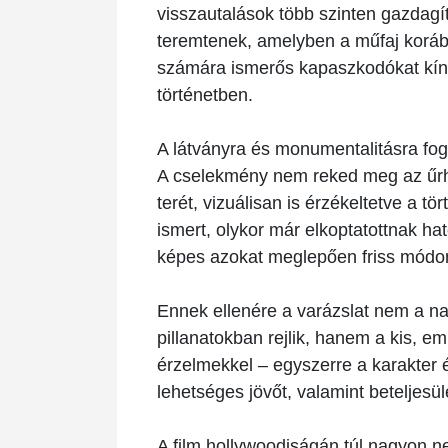
visszautalások több szinten gazdagítj
teremtenek, amelyben a műfaj koráb
számára ismerős kapaszkodókat kín
történetben.
A látványra és monumentalitásra fog
A cselekmény nem reked meg az űrhajó 
terét, vizuálisan is érzékeltetve a tö
ismert, olykor már elkoptatottnak h
képes azokat meglepően friss módon
Ennek ellenére a varázslat nem a n
pillanatokban rejlik, hanem a kis, 
érzelmekkel – egyszerre a karakter é
lehetséges jövőt, valamint beteljesül
A film hollywoodiságán túl nagyon n