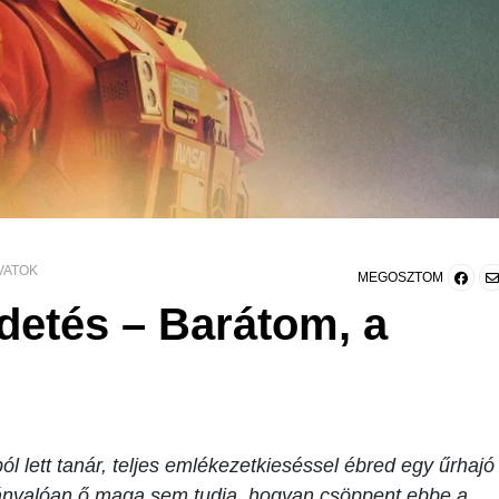
VATOK
MEGOSZTOM
detés – Barátom, a
l lett tanár, teljes emlékezetkieséssel ébred egy űrhajó
lvánvalóan ő maga sem tudja, hogyan csöppent ebbe a