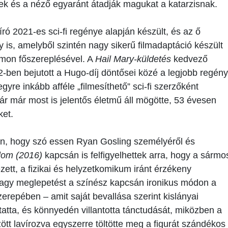
rek és a néző egyaránt átadják magukat a katarzisnak.
ró 2021-es sci-fi regénye alapján készült, és az ő
 is, amelyből szintén nagy sikerű filmadaptáció készült
mon főszereplésével. A
Hail Mary-küldetés
kedvező
22-ben bejutott a Hugo-díj döntősei közé a legjobb regény
yre inkább afféle „filmesíthető” sci-fi szerzőként
ár már most is jelentős életmű áll mögötte, 53 évesen
ket.
sán, hogy szó essen Ryan Gosling személyéről és
álom (2016)
kapcsán is felfigyelhettek arra, hogy a sármo
ett, a fizikai és helyzetkomikum iránt érzékeny
 nagy meglepetést a színész kapcsán ironikus módon a
zerepében – amit saját bevallása szerint kislányai
utatta, és könnyedén villantotta tánctudását, miközben a
ött lavírozva egyszerre töltötte meg a figurát szándékos