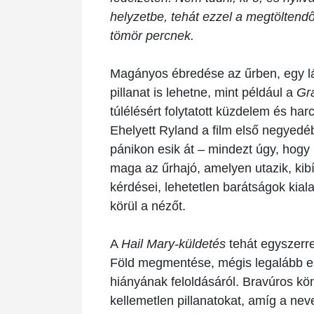
helyzetbe, tehát ezzel a megtöltendő
tömör percnek.
Magányos ébredése az űrben, egy lá
pillanat is lehetne, mint például a
Gra
túlélésért folytatott küzdelem és har
Ehelyett Ryland a film első negyedéb
pánikon esik át – mindezt úgy, hogy 
maga az űrhajó, amelyen utazik, kibí
kérdései, lehetetlen barátságok kial
körül a nézőt.
A
Hail Mary-küldetés
tehát
egyszerre
Föld megmentése, mégis legalább en
hiányának feloldásáról. Bravúros kö
kellemetlen pillanatokat, amíg a ne