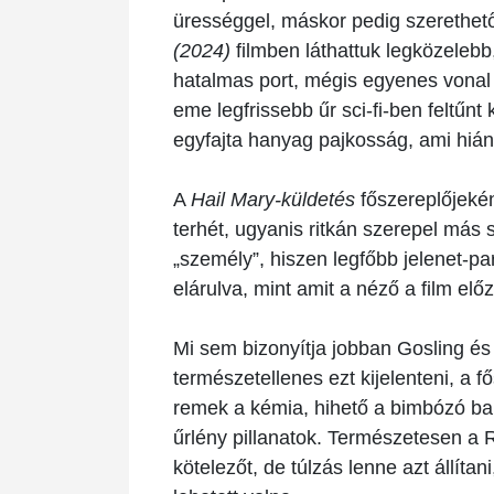
ürességgel, máskor pedig szerethet
(2024)
filmben láthattuk legközeleb
hatalmas port, mégis egyenes vonal 
eme legfrissebb űr sci-fi-ben feltűnt
egyfajta hanyag pajkosság, ami hián
A
Hail Mary-küldetés
főszereplőjekén
terhét, ugyanis ritkán szerepel más 
„személy”, hiszen legfőbb jelenet-par
elárulva, mint amit a néző a film el
Mi sem bizonyítja jobban Gosling és 
természetellenes ezt kijelenteni, a 
remek a kémia, hihető a bimbózó b
űrlény pillanatok. Természetesen a
kötelezőt, de túlzás lenne azt állíta