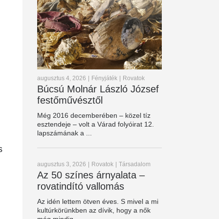
augusztus 4, 2026
|
Fényjáték
|
Rovatok
Búcsú Molnár László József
festőművésztől
Még 2016 decemberében – közel tíz
esztendeje – volt a Várad folyóirat 12.
lapszámának a ...
s
augusztus 3, 2026
|
Rovatok
|
Társadalom
Az 50 színes árnyalata –
rovatindító vallomás
Az idén lettem ötven éves. S mivel a mi
kultúrkörünkben az dívik, hogy a nők