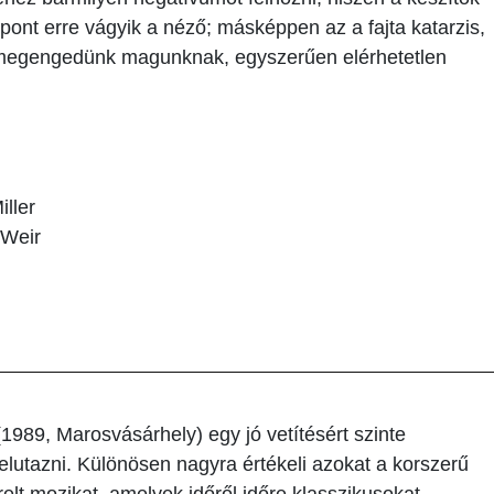
 pont erre vágyik a néző; másképpen az a fajta katarzis,
 megengedünk magunknak, egyszerűen elérhetetlen
ller
 Weir
1989, Marosvásárhely) egy jó vetítésért szinte
elutazni. Különösen nagyra értékeli azokat a korszerű
relt mozikat, amelyek időről időre klasszikusokat