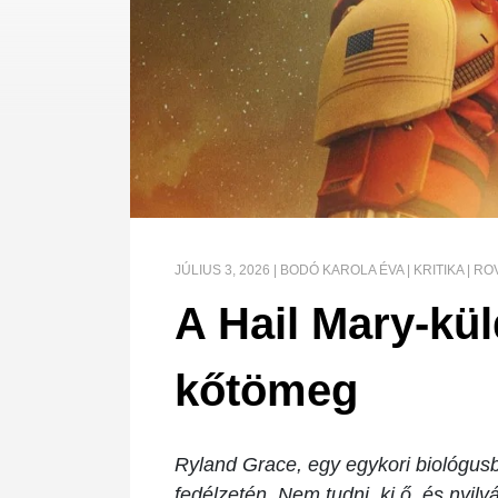
JÚLIUS 3, 2026
|
BODÓ KAROLA ÉVA
|
KRITIKA
|
RO
A Hail Mary-kül
kőtömeg
Ryland Grace, egy egykori biológusbó
fedélzetén. Nem tudni, ki ő, és nyi