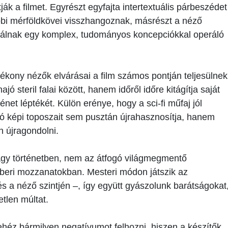
ák a filmet. Egyrészt egyfajta intertextuális párbeszédet
bi mérföldkövei visszhangoznak, másrészt a néző
álnak egy komplex, tudományos koncepciókkal operáló
ékony nézők elvárásai a film számos pontján teljesülnek
steril falai között, hanem időről időre kitágítja saját
rténet léptékét. Külön erénye, hogy a sci-fi műfaj jól
ató képi toposzait sem pusztán újrahasznosítja, hanem
 újragondolni.
agy történetben, nem az átfogó világmegmentő
emberi mozzanatokban. Mesteri módon játszik az
s a néző szintjén –, így együtt gyászolunk barátságokat
etlen múltat.
ehéz bármilyen negatívumot felhozni, hiszen a készítők