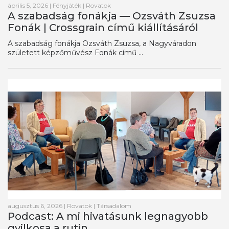
április 5, 2026
|
Fényjáték
|
Rovatok
A szabadság fonákja — Ozsváth Zsuzsa
Fonák | Crossgrain című kiállításáról
A szabadság fonákja Ozsváth Zsuzsa, a Nagyváradon
született képzőművész Fonák című ...
augusztus 6, 2026
|
Rovatok
|
Társadalom
Podcast: A mi hivatásunk legnagyobb
gyilkosa a rutin