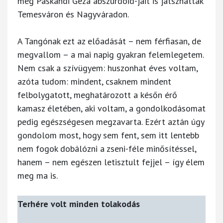
még Páskándi Géza abszurdoid-jait is játszhatták
Temesváron és Nagyváradon.
A Tangónak ezt az előadását – nem férfiasan, de
megvallom – a mai napig gyakran felemlegetem.
Nem csak a szívügyem: huszonhat éves voltam,
azóta tudom: mindent, csaknem mindent
felbolygatott, meghatározott a későn érő
kamasz életében, aki voltam, a gondolkodásomat
pedig egészségesen megzavarta. Ezért aztán úgy
gondolom most, hogy sem fent, sem itt lentebb
nem fogok dobálózni a zseni-féle minősítéssel,
hanem – nem egészen letisztult fejjel – így élem
meg ma is.
Terhére volt minden tolakodás