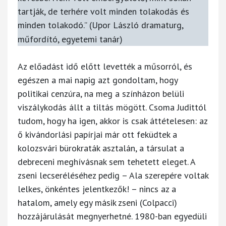
tartják, de terhére volt minden tolakodás és
minden tolakodó.” (
Upor László
dramaturg,
műfordító, egyetemi tanár)
Az előadást idő előtt levették a műsorról, és
egészen a mai napig azt gondoltam, hogy
politikai cenzúra, na meg a színházon belüli
viszálykodás állt a tiltás mögött. Csoma Judittól
tudom, hogy ha igen, akkor is csak áttételesen: az
ő kivándorlási papírjai már ott feküdtek a
kolozsvári bürokraták asztalán, a társulat a
debreceni meghívásnak sem tehetett eleget. A
zseni lecseréléséhez pedig – Ala szerepére voltak
lelkes, önkéntes jelentkezők! – nincs az a
hatalom, amely egy másik zseni (Colpacci)
hozzájárulását megnyerhetné. 1980-ban egyedüli