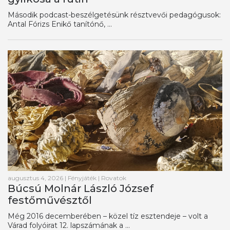
Második podcast-beszélgetésünk résztvevői pedagógusok:
Antal Fórizs Enikő tanítónő, ...
augusztus 4, 2026
|
Fényjáték
|
Rovatok
Búcsú Molnár László József
festőművésztől
Még 2016 decemberében – közel tíz esztendeje – volt a
Várad folyóirat 12. lapszámának a ...