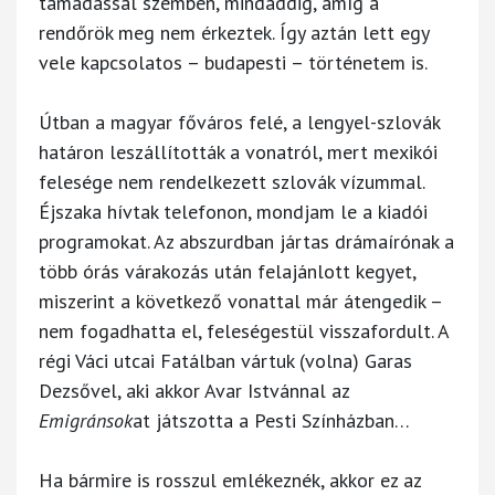
támadással szemben, mindaddig, amíg a
rendőrök meg nem érkeztek. Így aztán lett egy
vele kapcsolatos – budapesti – történetem is.
Útban a magyar főváros felé, a lengyel-szlovák
határon leszállították a vonatról, mert mexikói
felesége nem rendelkezett szlovák vízummal.
Éjszaka hívtak telefonon, mondjam le a kiadói
programokat. Az abszurdban jártas drámaírónak a
több órás várakozás után felajánlott kegyet,
miszerint a következő vonattal már átengedik –
nem fogadhatta el, feleségestül visszafordult. A
régi Váci utcai Fatálban vártuk (volna) Garas
Dezsővel, aki akkor Avar Istvánnal az
Emigránsok
at játszotta a Pesti Színházban…
Ha bármire is rosszul emlékeznék, akkor ez az