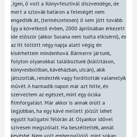
„Igen, ő volt a Könyvfesztivál díszvendége, de
mert a szlovák határon a feleségét nem
engedték át, (természetesen) ő sem jött tovább.
Így a következő évben, 2000 áprilisában érkezett
ide először (akkor Susana nem tudta elkísérni), és
az itt töltött négy napja alatt végig én
kísérhettem mindenhová. Bármerre jártunk,
folyton olyanokkal találkoztunk (kiállításon,
könyvesboltban, kávéházban, utcán), akik
játszották, rendezték vagy fordították valamelyik
művét. A harmadik napon már azt hitte, én
szerveztem az egészet, mint egy ócska
filmforgatást. Már akkor is annak örült a
legjobban, ha egy kávé mellett jóízűt lehet
együtt hallgatni félórán át. Olyankor idővel
szívesen megszólalt. Ha beszéltették, annál
kevésbé. Nem volt embergyűlölő, mint sokan