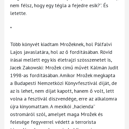
nem félsz, hogy egy tégla a fejedre esik?”. És
letette.
*
Több könyvét kiadtam Mrožeknek, hol Pálfalvi
Lajos javaslatára, hol az ő fordításában. Rövid
írásai mellett egy kis életrajzi szösszenetet is,
Jacek Zakowski: Mrožek című művét Kálmán Judit
1998-as fordításában. Amikor Mrožek megkapta
a Budapesti Nemzetközi Könyvfesztivál díját, de
az is lehet, nem díjat kapott, hanem ő volt, lett
volna a fesztivál díszvendége, erre az alkalomra
újra kinyomattam. A mexikói „hacienda”
ostromáról szól, amelyet maga Mrožek és
felesége fegyverrel védett a terrorista