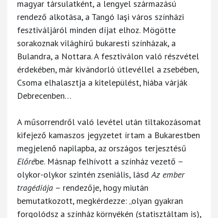
magyar társulatként, a lengyel származású
rendező alkotása, a Tangó Iaşi város színházi
fesztiváljáról minden díjat elhoz. Mögötte
sorakoznak világhírű bukaresti színházak, a
Bulandra, a Nottara. A fesztiválon való részvétel
érdekében, már kivándorló útlevéllel a zsebében,
Csoma elhalasztja a kitelepülést, hiába várják
Debrecenben…
A műsorrendről való levétel után tiltakozásomat
kifejező kamaszos jegyzetet írtam a Bukarestben
megjelenő napilapba, az országos terjesztésű
Előré
be. Másnap felhívott a színház vezető –
olykor-olykor szintén zseniális, lásd
Az ember
tragédiája
– rendezője, hogy miután
bemutatkozott, megkérdezze: „olyan gyakran
forgolódsz a színház környékén (statisztáltam is),