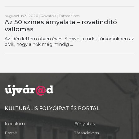
augusztus 3, 2026
|
Rovatok
|
Társadalom
Az 50 színes árnyalata – rovatindító
vallomás
Az idén lettem ötven éves. S mivel a mi kultúrkörünkben az
dívik, hogy a nők még mindig ...
KULTURÁLIS FOLYÓIRAT ÉS PORTÁL
Irodalom
Fényjáték
Esszé
Társadalom