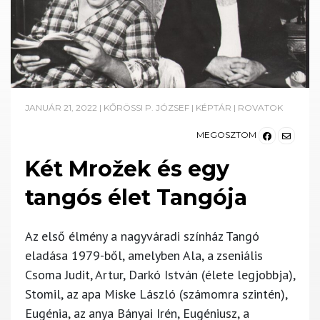
JANUÁR 21, 2022
|
KŐRÖSSI P. JÓZSEF
|
KÉPTÁR
|
ROVATOK
MEGOSZTOM
Két Mrožek és egy
tangós élet Tangója
Az első élmény a nagyváradi színház Tangó
eladása 1979-ből, amelyben Ala, a zseniális
Csoma Judit, Artur, Darkó István (élete legjobbja),
Stomil, az apa Miske László (számomra szintén),
Eugénia, az anya Bányai Irén, Eugéniusz, a