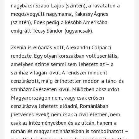
nagybácsi Szabó Lajos (szintén), a ravatalon a
megözvegyült nagymama, Kakassy Ágnes
(szintén), Edek pedig a később Amerikába
emigrált Técsy Sándor (ugyancsak).
Zseniális előadás volt, Alexandru Colpacci
rendezte. Egy olyan korszakban volt zseniális,
amelyben szinte semmi sem lehetett az – a
színház világán kívül. A rendszer mindent
cenzúrázott, máig érthetetlen módon a tánc- és
színházművészeten kívül. Miközben abszurdot
Magyarországon nem, vagy csak erősen
cenzúrázva lehetett előadni, Romániában
(hetvenes évek!) nem csak a civil életben, nem
csak az intézményekben és az utcán, hanem a
román és magyar színházakban is tombolhatott –