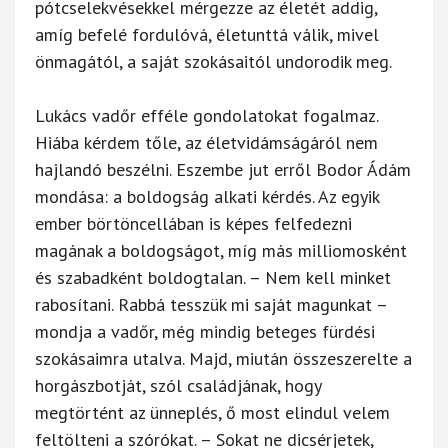
pótcselekvésekkel mérgezze az életét addig,
amíg befelé fordulóvá, életunttá válik, mivel
önmagától, a saját szokásaitól undorodik meg.
Lukács vadőr efféle gondolatokat fogalmaz.
Hiába kérdem tőle, az életvidámságáról nem
hajlandó beszélni. Eszembe jut erről Bodor Ádám
mondása: a boldogság alkati kérdés. Az egyik
ember börtöncellában is képes felfedezni
magának a boldogságot, míg más milliomosként
és szabadként boldogtalan. – Nem kell minket
rabosítani. Rabbá tesszük mi saját magunkat –
mondja a vadőr, még mindig beteges fürdési
szokásaimra utalva. Majd, miután összeszerelte a
horgászbotját, szól családjának, hogy
megtörtént az ünneplés, ő most elindul velem
feltölteni a szórókat. – Sokat ne dicsérjetek,