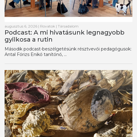
augusztus 6, 2026
|
Rovatok
|
Társadalom
Podcast: A mi hivatásunk legnagyobb
gyilkosa a rutin
Második podcast-beszélgetésünk résztvevői pedagógusok:
Antal Fórizs Enikő tanítónő, ...