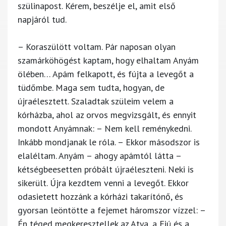
szülinapost. Kérem, beszélje el, amit első
napjáról tud.
– Koraszülött voltam. Pár naposan olyan
szamárköhögést kaptam, hogy elhaltam Anyám
ölében… Apám felkapott, és fújta a levegőt a
tüdőmbe. Maga sem tudta, hogyan, de
újraélesztett. Szaladtak szüleim velem a
kórházba, ahol az orvos megvizsgált, és ennyit
mondott Anyámnak: – Nem kell reménykedni.
Inkább mondjanak le róla. – Ekkor másodszor is
elaléltam. Anyám – ahogy apámtól látta –
kétségbeesetten próbált újraéleszteni. Neki is
sikerült. Újra kezdtem venni a levegőt. Ekkor
odasietett hozzánk a kórházi takarítónő, és
gyorsan leöntötte a fejemet háromszor vízzel: –
Én téged megkeresztellek az Atya, a Fiú és a