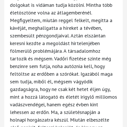
dolgokat is vidáman tudja közölni. Mintha több
életösztöne volna az átlagemberénél.
Megfigyeltem, miután reggel felkelt, megitta a
kávéját, meghallgatta a híreket a tévében,
szembesült pénzgondjaival. Aztán elszántan
keresni kezdte a megoldást hirtelenjében
fölmerülő problémájára. A társadalomhoz
tartozik és mégsem. Vadőri fizetése szinte még
benzinre sem futja, noha autóznia kell, hogy
feltöltse az erdőben a szórókat. Igazából maga
sem tudja, miből él, mégsem vágyódik
gazdagságra, hogy ne csak két hetet éljen úgy,
mint a hozzá látogató és életét irigylő milliomos
vadászvendégei, hanem egész évben kint
lehessen az erdőn. Ma, a születésnapján a
holnapi horgászatra készül. Miután elbeszélte