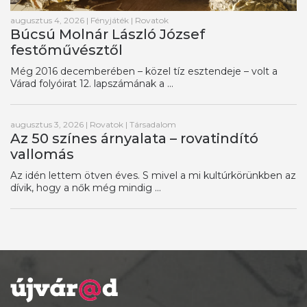
augusztus 4, 2026
|
Fényjáték
|
Rovatok
Búcsú Molnár László József
festőművésztől
Még 2016 decemberében – közel tíz esztendeje – volt a
Várad folyóirat 12. lapszámának a ...
augusztus 3, 2026
|
Rovatok
|
Társadalom
Az 50 színes árnyalata – rovatindító
vallomás
Az idén lettem ötven éves. S mivel a mi kultúrkörünkben az
dívik, hogy a nők még mindig ...