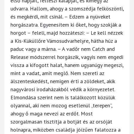
első napjait, felteszi kalapját, és kimegy az
udvarra. Hallom, ahogy a szomszédja felköszönti,
és megkérdi, mit csinál. – Edzem a nyüveket
horgászatra. Egyenesítem ki őket, hogy szokják a
horgot – feleli, majd hozzáteszi: – Le kell nézzek
a Kis-Küküllőre Vámosudvarhelyre, hátha húz a
paduc vagy a márna. – A vadőr nem Catch and
Release módszerrel horgászik, vagyis nem engedi
vissza a kifogott halat, hanem ugyanúgy megeszi,
mint a vadat, amit meglő. Nem szereti az
álszenteskedést, nemigen érti a zöldeket, akik
nagyvárosi irodaházakból védik a környezetet.
Elmondása szerint nem is találkozott közülük
olyannal, aki nem mozog esetlenül „terepen”,
ahogy ő maga nevezi az erdőt. Most
szorgalmasan tisztítja a botját és az orsóját
holnapra, miközben családja jóízűen falatozza a