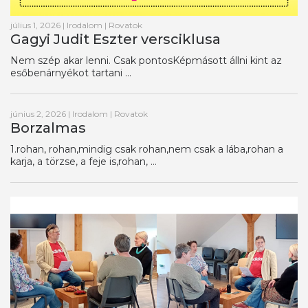
július 1, 2026
|
Irodalom
|
Rovatok
Gagyi Judit Eszter versciklusa
Nem szép akar lenni. Csak pontosKépmásott állni kint az
esőbenárnyékot tartani ...
június 2, 2026
|
Irodalom
|
Rovatok
Borzalmas
1.rohan, rohan,mindig csak rohan,nem csak a lába,rohan a
karja, a törzse, a feje is,rohan, ...