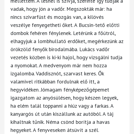
mellettem. A lesnél is szívja, szerinte így tudják a
vadak, hogy jön a vadőr. Megszokták már: ha
nincs szivarfüst és mozgás van, a kilövés
veszélye fenyegetheti őket. A Bucsin-tető előtti
dombok fehéren fénylenek. Letérünk a főútról,
elhagyjuk a lombhullató erdőket, megérkezünk az
örökzöld fenyők birodalmába. Lukács vadőr
vezetés közben is ki-ki hajol, hogy vizsgálni tudja
a nyomokat. A medvenyom már nem hozza
izgalomba. Vaddisznót, szarvast keres. Ők
valamivel ritkábban fordulnak elő itt, a
hegyvidéken. Jómagam fényképezőgépemet
igazgatom az anyósülésen, hogy készen legyek,
ha elém talál toppanni a hiúz vagy a farkas. A
kanyargós út után kiszállunk az autóból. A táj
kihaltnak tűnik. Néma csönd borítja a havas
hegyeket. A fenyveseken átsüvít a szél.