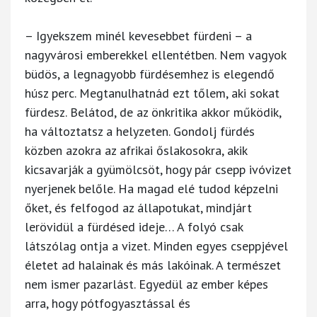
– Igyekszem minél kevesebbet fürdeni – a
nagyvárosi emberekkel ellentétben. Nem vagyok
büdös, a legnagyobb fürdésemhez is elegendő
húsz perc. Megtanulhatnád ezt tőlem, aki sokat
fürdesz. Belátod, de az önkritika akkor működik,
ha változtatsz a helyzeten. Gondolj fürdés
közben azokra az afrikai őslakosokra, akik
kicsavarják a gyümölcsöt, hogy pár csepp ivóvizet
nyerjenek belőle. Ha magad elé tudod képzelni
őket, és felfogod az állapotukat, mindjárt
lerövidül a fürdésed ideje… A folyó csak
látszólag ontja a vizet. Minden egyes cseppjével
életet ad halainak és más lakóinak. A természet
nem ismer pazarlást. Egyedül az ember képes
arra, hogy pótfogyasztással és