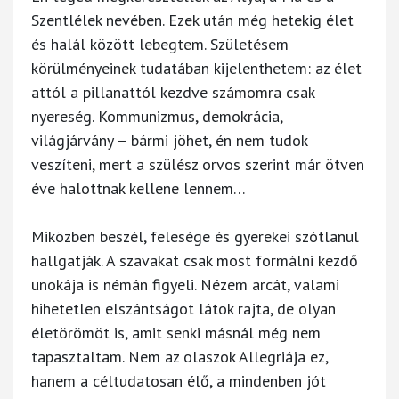
Szentlélek nevében. Ezek után még hetekig élet
és halál között lebegtem. Születésem
körülményeinek tudatában kijelenthetem: az élet
attól a pillanattól kezdve számomra csak
nyereség. Kommunizmus, demokrácia,
világjárvány – bármi jöhet, én nem tudok
veszíteni, mert a szülész orvos szerint már ötven
éve halottnak kellene lennem…
Miközben beszél, felesége és gyerekei szótlanul
hallgatják. A szavakat csak most formálni kezdő
unokája is némán figyeli. Nézem arcát, valami
hihetetlen elszántságot látok rajta, de olyan
életörömöt is, amit senki másnál még nem
tapasztaltam. Nem az olaszok Allegriája ez,
hanem a céltudatosan élő, a mindenben jót