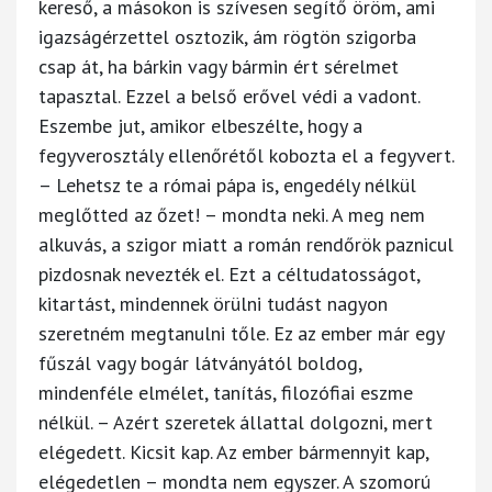
kereső, a másokon is szívesen segítő öröm, ami
igazságérzettel osztozik, ám rögtön szigorba
csap át, ha bárkin vagy bármin ért sérelmet
tapasztal. Ezzel a belső erővel védi a vadont.
Eszembe jut, amikor elbeszélte, hogy a
fegyverosztály ellenőrétől kobozta el a fegyvert.
– Lehetsz te a római pápa is, engedély nélkül
meglőtted az őzet! – mondta neki. A meg nem
alkuvás, a szigor miatt a román rendőrök paznicul
pizdosnak nevezték el. Ezt a céltudatosságot,
kitartást, mindennek örülni tudást nagyon
szeretném megtanulni tőle. Ez az ember már egy
fűszál vagy bogár látványától boldog,
mindenféle elmélet, tanítás, filozófiai eszme
nélkül. – Azért szeretek állattal dolgozni, mert
elégedett. Kicsit kap. Az ember bármennyit kap,
elégedetlen – mondta nem egyszer. A szomorú