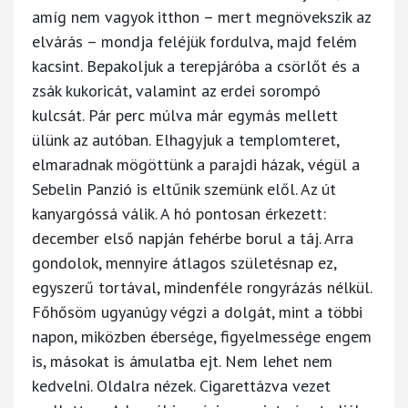
amíg nem vagyok itthon – mert megnövekszik az
elvárás – mondja feléjük fordulva, majd felém
kacsint. Bepakoljuk a terepjáróba a csörlőt és a
zsák kukoricát, valamint az erdei sorompó
kulcsát. Pár perc múlva már egymás mellett
ülünk az autóban. Elhagyjuk a templomteret,
elmaradnak mögöttünk a parajdi házak, végül a
Sebelin Panzió is eltűnik szemünk elől. Az út
kanyargóssá válik. A hó pontosan érkezett:
december első napján fehérbe borul a táj. Arra
gondolok, mennyire átlagos születésnap ez,
egyszerű tortával, mindenféle rongyrázás nélkül.
Főhősöm ugyanúgy végzi a dolgát, mint a többi
napon, miközben ébersége, figyelmessége engem
is, másokat is ámulatba ejt. Nem lehet nem
kedvelni. Oldalra nézek. Cigarettázva vezet