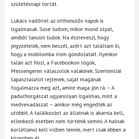
születésnapi tortát.
Lukács vadőrrel az otthonülős napok is
izgalmasak. Sose tudom, mikor mond olyat,
amiből tanulni tudok. Ha észreveszi, hogy
jegyzetelek, nem beszél, azért azt találtam ki,
hogy a mobilomba írom gondolatait. Ilyenkor
talán azt hiszi, a Facebookon lógok,
Messengeren válaszolok valakinek. Szentenciái
tapasztalatot rejtenek, saját magának
fogalmazza meg azt, amire maga jön rá. – A
paduchorgászat ugyanolyan izgalmas, mint a
medvevadászat – amikor még engedték az
utóbbit. A találkozást az állatnak is akarnia kell,
ellenkező esetben nem történik semmi. A halnak
korlátlanul kell vízben lennie, mert csak ebben a
közegben él.