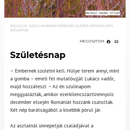
JÚLIUS 20, 2022
|
MURÁNYI SÁNDOR OLIVÉR
|
IRODALOM
|
ROVATOK
MEGOSZTOM
Születésnap
– Embernek születni kell. Hülye terem annyi, mint
a gomba – emeli fel mutatóujját Lukács vadőr,
majd hozzáteszi: – Az én szülinapom
meggyalázták, amikor ezerkilencszáztizennyolc
december elsején Romániát hozzánk csatolták.
Két nép barátságából a kisebbik pórul jár.
Az asztalnál ünnepeljük családjával a