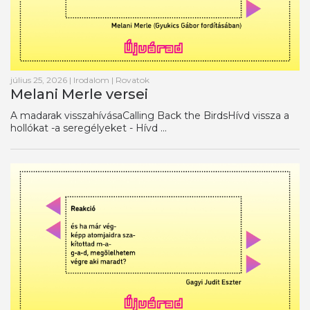
július 25, 2026
|
Irodalom
|
Rovatok
Melani Merle versei
A madarak visszahívásaCalling Back the BirdsHívd vissza a
hollókat -a seregélyeket - Hívd ...