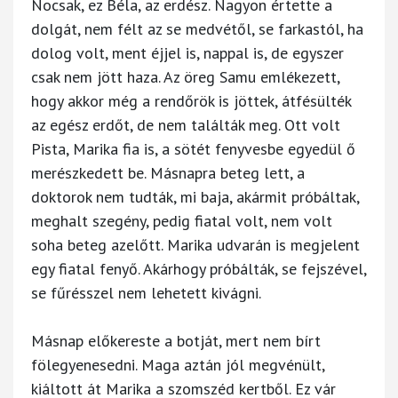
Nocsak, ez Béla, az erdész. Nagyon értette a
dolgát, nem félt az se medvétől, se farkastól, ha
dolog volt, ment éjjel is, nappal is, de egyszer
csak nem jött haza. Az öreg Samu emlékezett,
hogy akkor még a rendőrök is jöttek, átfésülték
az egész erdőt, de nem találták meg. Ott volt
Pista, Marika fia is, a sötét fenyvesbe egyedül ő
merészkedett be. Másnapra beteg lett, a
doktorok nem tudták, mi baja, akármit próbáltak,
meghalt szegény, pedig fiatal volt, nem volt
soha beteg azelőtt. Marika udvarán is megjelent
egy fiatal fenyő. Akárhogy próbálták, se fejszével,
se fűrésszel nem lehetett kivágni.
Másnap előkereste a botját, mert nem bírt
fölegyenesedni. Maga aztán jól megvénült,
kiáltott át Marika a szomszéd kertből. Ez vár