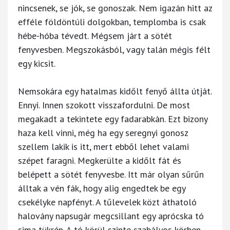
nincsenek, se jók, se gonoszak. Nem igazán hitt az
efféle földöntúli dolgokban, templomba is csak
hébe-hóba tévedt. Mégsem járt a sötét
fenyvesben. Megszokásból, vagy talán mégis félt
egy kicsit.
Nemsokára egy hatalmas kidőlt fenyő állta útját.
Ennyi. Innen szokott visszafordulni. De most
megakadt a tekintete egy fadarabkán. Ezt bizony
haza kell vinni, még ha egy seregnyi gonosz
szellem lakik is itt, mert ebből lehet valami
szépet faragni. Megkerülte a kidőlt fát és
belépett a sötét fenyvesbe. Itt már olyan sűrűn
álltak a vén fák, hogy alig engedtek be egy
csekélyke napfényt. A tűlevelek közt áthatoló
halovány napsugár megcsillant egy aprócska tó
sima tükrén. A tó körül szinte szabályos körben