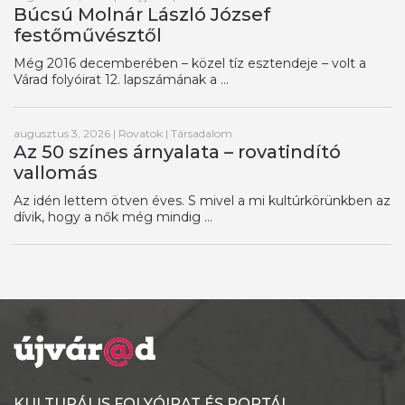
Búcsú Molnár László József
festőművésztől
Még 2016 decemberében – közel tíz esztendeje – volt a
Várad folyóirat 12. lapszámának a ...
augusztus 3, 2026
|
Rovatok
|
Társadalom
Az 50 színes árnyalata – rovatindító
vallomás
Az idén lettem ötven éves. S mivel a mi kultúrkörünkben az
dívik, hogy a nők még mindig ...
KULTURÁLIS FOLYÓIRAT ÉS PORTÁL