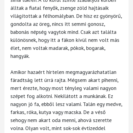
álltak a fiatal fenyők, zsenge zöld hajtásaik
világítottak a félhomályban. De hisz ez gyönyörű,
gondolta az öreg, nincs itt semmi gonosz,
babonás népség vagytok mind. Csak azt találta
különösnek, hogy itt a fákon kívül nem volt más
élet, nem voltak madarak, pókok, bogarak,
hangyák.
Amikor hazaért hirtelen megmagyarázhatatlan
fáradtság lett úrrá rajta. Mégsem akart pihenni,
mert érezte, hogy most tényleg valami nagyon
szépet fog alkotni. Nekilátott a munkának. Ez
nagyon jó fa, ebből lesz valami. Talán egy medve,
farkas, róka, kutya vagy macska. De a véső
sehogy nem akart oda menni, ahová szerette
volna. Olyan volt, mint sok-sok évtizeddel