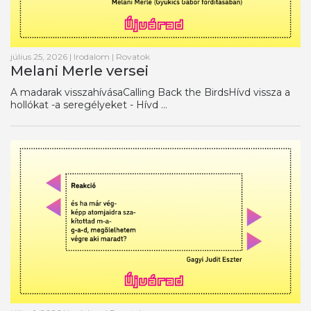
július 25, 2026
|
Irodalom
|
Rovatok
Melani Merle versei
A madarak visszahívásaCalling Back the BirdsHívd vissza a
hollókat -a seregélyeket - Hívd ...