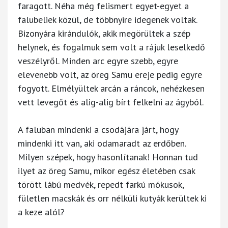
faragott. Néha még felismert egyet-egyet a
falubeliek közül, de többnyire idegenek voltak.
Bizonyára kirándulók, akik megörültek a szép
helynek, és fogalmuk sem volt a rájuk leselkedő
veszélyről. Minden arc egyre szebb, egyre
elevenebb volt, az öreg Samu ereje pedig egyre
fogyott. Elmélyültek arcán a ráncok, nehézkesen
vett levegőt és alig-alig bírt felkelni az ágyból.
A faluban mindenki a csodájára járt, hogy
mindenki itt van, aki odamaradt az erdőben.
Milyen szépek, hogy hasonlítanak! Honnan tud
ilyet az öreg Samu, mikor egész életében csak
törött lábú medvék, repedt farkú mókusok,
fületlen macskák és orr nélküli kutyák kerültek ki
a keze alól?