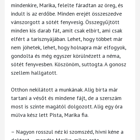
mindenkire, Marika, felelte fáradtan az öreg, és
indult is az erdőbe. Minden erejét összeszedve
vánszorgott a sötét fenyvesig. Összegyűjtött
minden kis darab fát, amit csak elbírt, ami csak
elfért a tarisznyájában. Lehet, hogy többet már
nem jöhetek, lehet, hogy holnapra már elfogyok,
gondolta és még egyszer körülnézett a néma,
sötét fenyvesben. Köszönöm, suttogta. A gonosz
szellem hallgatott.
Otthon nekilátott a munkának. Alig bírta már
tartani a vésőt és mindene fájt, de a szerszám
most is szinte magától dolgozott. Alig egy óra
múlva kész lett Pista, Marika fia.
– Nagyon rosszul néz ki szomszéd, hívni kéne a