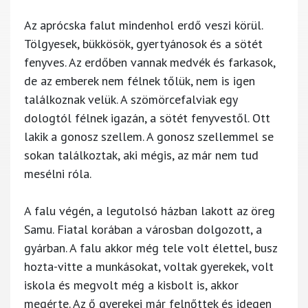
Az aprócska falut mindenhol erdő veszi körül.
Tölgyesek, bükkösök, gyertyánosok és a sötét
fenyves. Az erdőben vannak medvék és farkasok,
de az emberek nem félnek tőlük, nem is igen
találkoznak velük. A szömörcefalviak egy
dologtól félnek igazán, a sötét fenyvestől. Ott
lakik a gonosz szellem. A gonosz szellemmel se
sokan találkoztak, aki mégis, az már nem tud
mesélni róla.
A falu végén, a legutolsó házban lakott az öreg
Samu. Fiatal korában a városban dolgozott, a
gyárban. A falu akkor még tele volt élettel, busz
hozta-vitte a munkásokat, voltak gyerekek, volt
iskola és megvolt még a kisbolt is, akkor
megérte. Az ő gyerekei már felnőttek és idegen