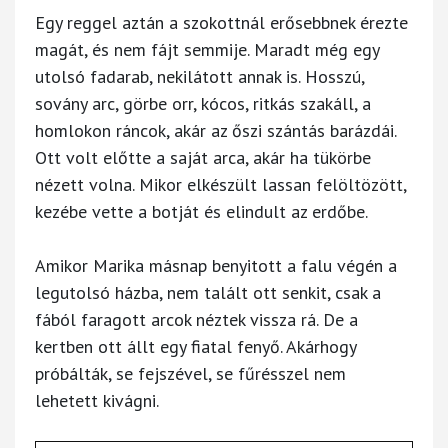
Egy reggel aztán a szokottnál erősebbnek érezte
magát, és nem fájt semmije. Maradt még egy
utolsó fadarab, nekilátott annak is. Hosszú,
sovány arc, görbe orr, kócos, ritkás szakáll, a
homlokon ráncok, akár az őszi szántás barázdái.
Ott volt előtte a saját arca, akár ha tükörbe
nézett volna. Mikor elkészült lassan felöltözött,
kezébe vette a botját és elindult az erdőbe.
Amikor Marika másnap benyitott a falu végén a
legutolsó házba, nem talált ott senkit, csak a
fából faragott arcok néztek vissza rá. De a
kertben ott állt egy fiatal fenyő. Akárhogy
próbálták, se fejszével, se fűrésszel nem
lehetett kivágni.