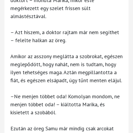
doktort – mondta Marika, mikor este
megérkezett egy szelet frissen sült
almástésztával.
– Azt hiszem, a doktor rajtam már nem segíthet
– felelte halkan az öreg.
Amikor az asszony meglátta a szobrokat, egészen
meglepődött, hogy nahát, nem is tudtam, hogy
ilyen tehetséges maga. Aztán megpillantotta a
fiát, és egészen elsápadt, úgy tűnt menten elájul.
–Ne menjen többet oda! Komolyan mondom, ne
menjen többet oda! – kiáltotta Marika, és
kisietett a szobából.
Ezután az öreg Samu már mindig csak arcokat