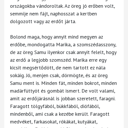
országokba vándoroltak. Az öreg jó erőben volt,
semmije nem fájt, naphosszat a kertben
dolgozott vagy az erdőt járta.
Bolond maga, hogy annyit mind megyen az
erdőbe, mondogatta Marika, a szomszédasszony,
de az öreg Samu ilyenkor csak annyit felelt, hogy
az erdő a legjobb szomszéd. Marika erre egy
kicsit megsértődött, de nem tartott ez nála
sokáig. Jó, menjen csak, dörmögte, és az öreg
Samu ment is. Minden fát, minden bokrot, minden
madárfüttyöt és gombát ismert. De volt valami,
amit az erdőjárásnál is jobban szeretett, faragni.
Faragott tölgyfából, bükkfából, diófából,
mindenből, ami csak a kezébe került. Faragott
medvéket, farkasokat, rókákat, kutyákat,