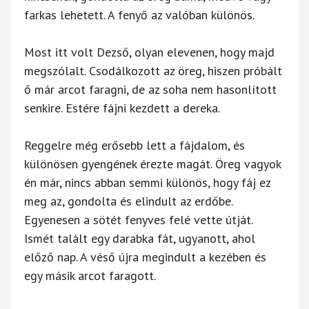
farkas lehetett. A fenyő az valóban különös.
Most itt volt Dezső, olyan elevenen, hogy majd
megszólalt. Csodálkozott az öreg, hiszen próbált
ő már arcot faragni, de az soha nem hasonlított
senkire. Estére fájni kezdett a dereka.
Reggelre még erősebb lett a fájdalom, és
különösen gyengének érezte magát. Öreg vagyok
én már, nincs abban semmi különös, hogy fáj ez
meg az, gondolta és elindult az erdőbe.
Egyenesen a sötét fenyves felé vette útját.
Ismét talált egy darabka fát, ugyanott, ahol
előző nap. A véső újra megindult a kezében és
egy másik arcot faragott.