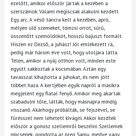
ezelőtt, amikor először jártak a kezében a
szerszámok. Valami mégiscsak alakulni kezdett.
Egy arc. A véső táncra kelt a kezében, apró,
mélyen ülő szemeket, tömzsi orrot, sűrű,
összenőtt szemöldököt, hosszú bajuszt formált.
Hiszen ez Dezső, a juhász! Jól emlékezett rá,
pedig már három éve volt, hogy utoljára látta.
Télen, amikor a nyáj otthon volt, minden este
együtt sakkoztak a kocsmában. Aztán egy
tavasszal kihajtotta a juhokat, és nem jött
többet haza. A kertjében egyik napról a másikra
megjelent egy fiatal fenyő. Amikor meg akartak
szabadulni tőle, látták, hogy másnapra mindig
visszanő. Akárhogy próbálták, se fejszével, se
fűrésszel nem lehetett kivágni. Akkor kezdtek
először a gonosz szellemről beszélni. Szellemek
nincsenek, gondolta az öreg Samu, medve vagy