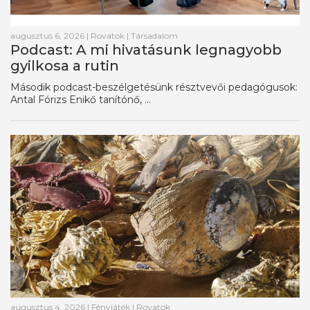
augusztus 6, 2026
|
Rovatok
|
Társadalom
Podcast: A mi hivatásunk legnagyobb
gyilkosa a rutin
Második podcast-beszélgetésünk résztvevői pedagógusok:
Antal Fórizs Enikő tanítónő, ...
augusztus 4, 2026
|
Fényjáték
|
Rovatok