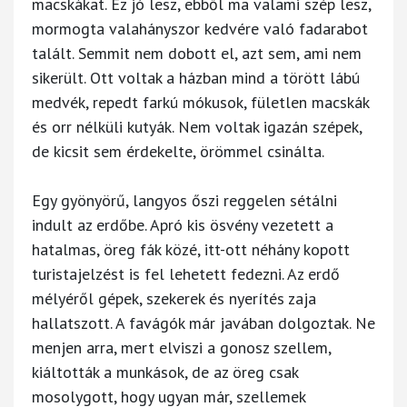
macskákat. Ez jó lesz, ebből ma valami szép lesz,
mormogta valahányszor kedvére való fadarabot
talált. Semmit nem dobott el, azt sem, ami nem
sikerült. Ott voltak a házban mind a törött lábú
medvék, repedt farkú mókusok, fületlen macskák
és orr nélküli kutyák. Nem voltak igazán szépek,
de kicsit sem érdekelte, örömmel csinálta.
Egy gyönyörű, langyos őszi reggelen sétálni
indult az erdőbe. Apró kis ösvény vezetett a
hatalmas, öreg fák közé, itt-ott néhány kopott
turistajelzést is fel lehetett fedezni. Az erdő
mélyéről gépek, szekerek és nyerítés zaja
hallatszott. A favágók már javában dolgoztak. Ne
menjen arra, mert elviszi a gonosz szellem,
kiáltották a munkások, de az öreg csak
mosolygott, hogy ugyan már, szellemek