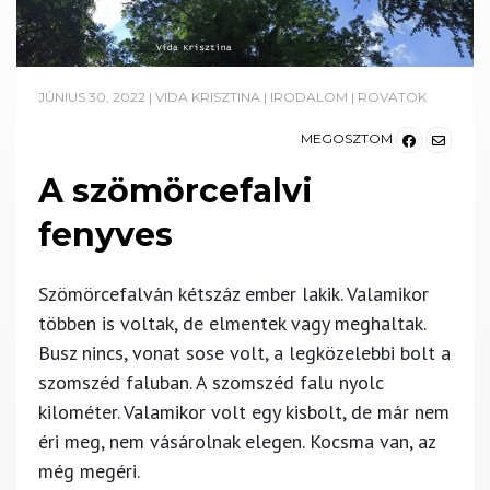
JÚNIUS 30, 2022
|
VIDA KRISZTINA
|
IRODALOM
|
ROVATOK
MEGOSZTOM
A szömörcefalvi
fenyves
Szömörcefalván kétszáz ember lakik. Valamikor
többen is voltak, de elmentek vagy meghaltak.
Busz nincs, vonat sose volt, a legközelebbi bolt a
szomszéd faluban. A szomszéd falu nyolc
kilométer. Valamikor volt egy kisbolt, de már nem
éri meg, nem vásárolnak elegen. Kocsma van, az
még megéri.