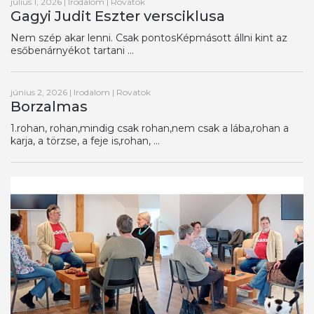
július 1, 2026
|
Irodalom
|
Rovatok
Gagyi Judit Eszter versciklusa
Nem szép akar lenni. Csak pontosKépmásott állni kint az
esőbenárnyékot tartani ...
június 2, 2026
|
Irodalom
|
Rovatok
Borzalmas
1.rohan, rohan,mindig csak rohan,nem csak a lába,rohan a
karja, a törzse, a feje is,rohan, ...