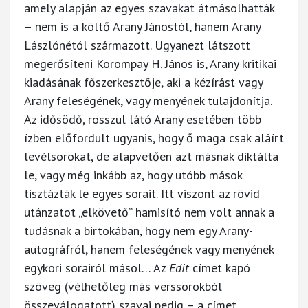
amely alapján az egyes szavakat átmásolhatták
– nem is a költő Arany Jánostól, hanem Arany
Lászlónétól származott. Ugyanezt látszott
megerősíteni Korompay H. János is, Arany kritikai
kiadásának főszerkesztője, aki a kézírást vagy
Arany feleségének, vagy menyének tulajdonítja.
Az idősödő, rosszul látó Arany esetében több
ízben előfordult ugyanis, hogy ő maga csak aláírt
levélsorokat, de alapvetően azt másnak diktálta
le, vagy még inkább az, hogy utóbb mások
tisztázták le egyes sorait. Itt viszont az rövid
utánzatot „elkövető” hamisító nem volt annak a
tudásnak a birtokában, hogy nem egy Arany-
autográfról, hanem feleségének vagy menyének
egykori sorairól másol… Az
Edit
címet kapó
szöveg (vélhetőleg más verssorokból
összeválogatott) szavai pedig – a címet