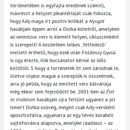
történetében is egyfajta eredőnek számít),
másrészt a helyzet pikantériáját csak fokozza,
hogy Ady maga írt pozitív kritikát a
Nyugat
hasábjain éppen arról a Dutka-kötetről, amelyben
az ominózus vers is kiemelt helyen, cikluscímként
is szerepelt! A kezdetben lelkes „felfedező”
mellett érthető, hogy ezek után Földessy Gyula
is úgy érezte, illik bocsánatot kérnie az idős
költőtől. S hogy a történetek itt sem záródnak le,
illetve olykor maguk a szereplők is összeérnek,
arra jó példa, hogy az említett vers kálváriája
még ekkor sem fejeződött be. 2001-ben az
Élet
és Irodalom
hasábjain újra feltűnt ugyanez a jól
ismert Dutka-szöveg, megint csak Ady-versként
aposztrofálva, ugyanarra az egy téves korabeli
sajtóforrásra alapozva, amelybe ráadásul – az