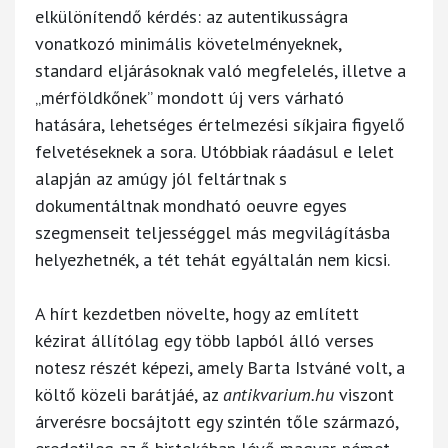
elkülönítendő kérdés: az autentikusságra
vonatkozó minimális követelményeknek,
standard eljárásoknak való megfelelés, illetve a
„mérföldkőnek” mondott új vers várható
hatására, lehetséges értelmezési síkjaira figyelő
felvetéseknek a sora. Utóbbiak ráadásul e lelet
alapján az amúgy jól feltártnak s
dokumentáltnak mondható oeuvre egyes
szegmenseit teljességgel más megvilágításba
helyezhetnék, a tét tehát egyáltalán nem kicsi.
A hírt kezdetben növelte, hogy az említett
kézirat állítólag egy több lapból álló verses
notesz részét képezi, amely Barta Istváné volt, a
költő közeli barátjáé, az
antikvarium.hu
viszont
árverésre bocsájtott egy szintén tőle származó,