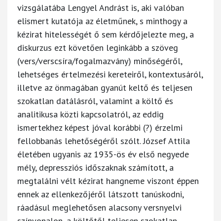
vizsgálatába Lengyel Andrást is, aki valóban
elismert kutatója az életműnek, s minthogy a
kézirat hitelességét ő sem kérdőjelezte meg, a
diskurzus ezt követően leginkább a szöveg
(vers/verscsíra/fogalmazvány) minőségéről,
lehetséges értelmezési kereteiről, kontextusáról,
illetve az önmagában gyanút keltő és teljesen
szokatlan datálásról, valamint a költő és
analitikusa közti kapcsolatról, az eddig
ismertekhez képest jóval korábbi (?) érzelmi
fellobbanás lehetőségéről szólt. József Attila
életében ugyanis az 1935-ös év első negyede
mély, depressziós időszaknak számított, a
megtalálni vélt kézirat hangneme viszont éppen
ennek az ellenkezőjéről látszott tanúskodni,
ráadásul meglehetősen alacsony versnyelvi
színvonalon, a költőtől teljesen szokatlan,