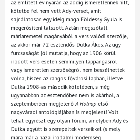
az említett év nyarán az addig ismeretlennek hitt,
kötetbe fel nem vett Ady-verset, amit
sajnálatosan egy ideig maga Földessy Gyula is
megerősíteni látszott. Aztán megszólalt
máriaremetei magányából a vers valódi szerzője,
az akkor már 72 esztendős Dutka Ákos. Az ügy
furcsaságát jól mutatja, hogy az 1906 körül
íródott vers esetén semmilyen lappangásról
vagy ismeretlen szerzőségről nem beszélhettek
volna, hiszen az rangos fővárosi lapban, illetve
Dutka 1908-as második kötetében, s még
ugyanabban az esztendőben nem is akárhol, a
szeptemberben megjelenő
A Holnap
első
nagyváradi antológiájában is megjelent! Volt
tehát egyrészt egy olyan fórum, amelyben Ady és
Dutka együtt is szerepeltek verseikkel (s mely
mára már a hazai irodalmi modernség