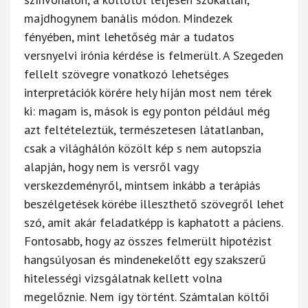
majdhogynem banális módon. Mindezek
fényében, mint lehetőség már a tudatos
versnyelvi irónia kérdése is felmerült. A Szegeden
fellelt szövegre vonatkozó lehetséges
interpretációk körére hely híján most nem térek
ki: magam is, mások is egy ponton például még
azt feltételeztük, természetesen látatlanban,
csak a világhálón közölt kép s nem autopszia
alapján, hogy nem is versről vagy
verskezdeményről, mintsem inkább a terápiás
beszélgetések körébe illeszthető szövegről lehet
szó, amit akár feladatképp is kaphatott a páciens.
Fontosabb, hogy az összes felmerült hipotézist
hangsúlyosan és mindenekelőtt egy szakszerű
hitelességi vizsgálatnak kellett volna
megelőznie. Nem így történt. Számtalan költői