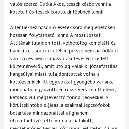
valós szerző Dutka Ákos, tessék kézbe venni a
köteteit és tessék körültekintőbbnek lenni!
A fentiekhez hasonló esetek sora meglehetősen
hosszan folytatható lenne. A most József
Attilának tulajdonított, vélhetőleg kompilált és
hamisított sorok esetében persze nem paródiáról
van szó és nem is másvalaki tévesen szedett
költeményéről, amit utólag valakik „józsefattilás”
hangsúlyai miatt tulajdonítottak volna a
költőzseninek. Itt egy sokkal gyöngébb variáns,
mondhatni egy üvöltően rossz vers került elénk,
kétségkívül megtévesztő formai jegyekkel. A
körültekintőbb eljárás, a szakmai lépcsőfokok
betartása mindazonáltal alighanem
elkerülhetővé tette volna a kialakult,
meglehetősen kényes, sőt kínos helyzetet. Az ügy