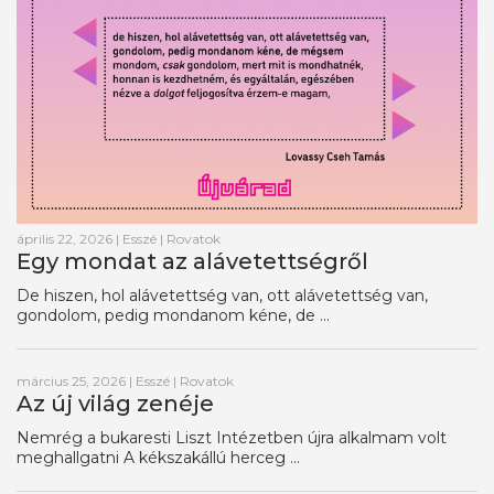
április 22, 2026
|
Esszé
|
Rovatok
Egy mondat az alávetettségről
De hiszen, hol alávetettség van, ott alávetettség van,
gondolom, pedig mondanom kéne, de ...
március 25, 2026
|
Esszé
|
Rovatok
Az új világ zenéje
Nemrég a bukaresti Liszt Intézetben újra alkalmam volt
meghallgatni A kékszakállú herceg ...