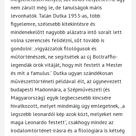
nem zárult még le, de tanulságok máris
levonhatók. Talán Dutka 1953-as, több
figyelemre, szélesebb kitekintésre és
mindenekelőtt nagyobb alázatra intő sorait lett
volna szerencsés felidézni, sőt tovább is
gondolni: „vigyázzatok filológusok és
műtörténészek, ne segítsétek az új Boltraffio-
legendák örök vitáját, hogy mit festett a Mester
és mit a famulus.” Dutka ugyan szándékosan
művészettörténeti példával élt, az úgynevezett
budapesti Madonnára, a Szépművészeti (és
Magyarország) egyik legbecsesebb kincsére
hivatkozott, melyet mindmáig úgy emlegetnek, „a
legszebb leonardói kép azok közt, melyeket nem
maga Leonardo festett”, csakhogy mindez az
irodalomtörténet-írásra és a filológiára is kétség