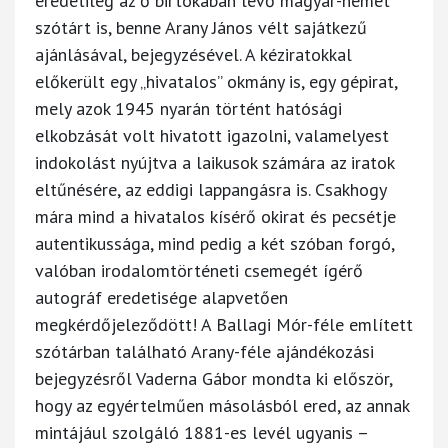
eredetileg az ő birtokában lévő magyar-német
szótárt is, benne Arany János vélt sajátkezű
ajánlásával, bejegyzésével. A kéziratokkal
előkerült egy „hivatalos” okmány is, egy gépirat,
mely azok 1945 nyarán történt hatósági
elkobzását volt hivatott igazolni, valamelyest
indokolást nyújtva a laikusok számára az iratok
eltűnésére, az eddigi lappangásra is. Csakhogy
mára mind a hivatalos kísérő okirat és pecsétje
autentikussága, mind pedig a két szóban forgó,
valóban irodalomtörténeti csemegét ígérő
autográf eredetisége alapvetően
megkérdőjeleződött! A Ballagi Mór-féle említett
szótárban található Arany-féle ajándékozási
bejegyzésről Vaderna Gábor mondta ki először,
hogy az egyértelműen másolásból ered, az annak
mintájául szolgáló 1881-es levél ugyanis –