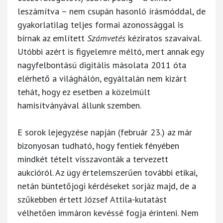
leszámítva – nem csupán hasonló írásmóddal, de
gyakorlatilag teljes formai azonossággal is
bírnak az említett
Számvetés
kéziratos szavaival.
Utóbbi azért is figyelemre méltó, mert annak egy
nagyfelbontású digitális másolata 2011 óta
elérhető a világhálón, egyáltalán nem kizárt
tehát, hogy ez esetben a közelmúlt
hamisítványával állunk szemben.
E sorok lejegyzése napján (február 23.) az már
bizonyosan tudható, hogy fentiek fényében
mindkét tételt visszavonták a tervezett
aukcióról. Az ügy értelemszerűen további etikai,
netán büntetőjogi kérdéseket sorjáz majd, de a
szűkebben értett József Attila-kutatást
vélhetően immáron kevéssé fogja érinteni. Nem