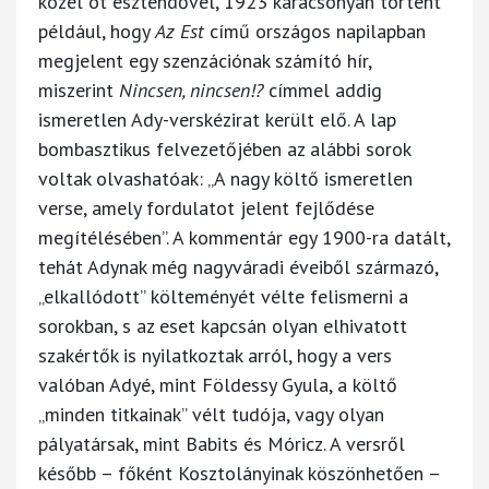
közel öt esztendővel, 1923 karácsonyán történt
például, hogy
Az Est
című országos napilapban
megjelent egy szenzációnak számító hír,
miszerint
Nincsen, nincsen!?
címmel addig
ismeretlen Ady-verskézirat került elő. A lap
bombasztikus felvezetőjében az alábbi sorok
voltak olvashatóak: „A nagy költő ismeretlen
verse, amely fordulatot jelent fejlődése
megítélésében”. A kommentár egy 1900-ra datált,
tehát Adynak még nagyváradi éveiből származó,
„elkallódott” költeményét vélte felismerni a
sorokban, s az eset kapcsán olyan elhivatott
szakértők is nyilatkoztak arról, hogy a vers
valóban Adyé, mint Földessy Gyula, a költő
„minden titkainak” vélt tudója, vagy olyan
pályatársak, mint Babits és Móricz. A versről
később – főként Kosztolányinak köszönhetően –