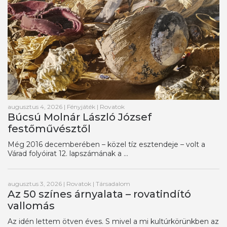
augusztus 4, 2026
|
Fényjáték
|
Rovatok
Búcsú Molnár László József
festőművésztől
Még 2016 decemberében – közel tíz esztendeje – volt a
Várad folyóirat 12. lapszámának a ...
augusztus 3, 2026
|
Rovatok
|
Társadalom
Az 50 színes árnyalata – rovatindító
vallomás
Az idén lettem ötven éves. S mivel a mi kultúrkörünkben az