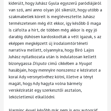
kiderült, hogy Juhász Gyula egyszerű paródiájáról
van szó, ami anno olyan jól sikerült, hogy utóbb a
szakmabeliek köreit is megtévesztette. Juhász
természetesen még élt ekkor, így később ő maga
is cáfolta a hírt, de többen még akkor is egy jó
darabig dühösen kardoskodtak a vélt igazuk, s az
eképpen megképzett új irodalomtörténeti
narratíva mellett, olyannyira, hogy Biró Lajos
Juhász nyilatkozata után is indulatosan kellett
bizonygassa
Disputa
című cikkében a
Nyugat
hasábjain, hogy mennyire nonszensz e kéziratot a
korai Ady versnyelvéhez kötni, illetve a tényt
magát, hogy Ady hagyta volna bármely
verskéziratát egy szerkesztői asztalon,
leközletlenül elkallódni.
Harminc évvel később már nem is egy autográf,