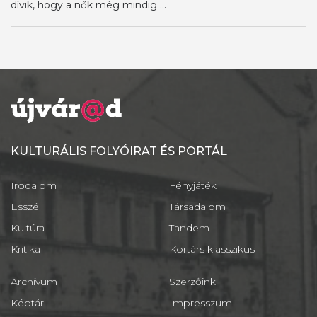
dívik, hogy a nők még mindig ...
KULTURÁLIS FOLYÓIRAT ÉS PORTÁL
Irodalom
Fényjáték
Esszé
Társadalom
Kultúra
Tandem
Kritika
Kortárs klasszikus
Archívum
Szerzőink
Képtár
Impresszum