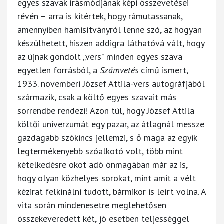
egyes szavak írásmódjának képi összevetései
révén – arra is kitértek, hogy rámutassanak,
amennyiben hamisítványról lenne szó, az hogyan
készülhetett, hiszen addigra láthatóvá vált, hogy
az újnak gondolt „vers” minden egyes szava
egyetlen forrásból, a
Számvetés
című ismert,
1933. novemberi József Attila-vers autográfjából
származik, csak a költő egyes szavait más
sorrendbe rendezi! Azon túl, hogy József Attila
költői univerzumát egy pazar, az átlagnál messze
gazdagabb szókincs jellemzi, s ő maga az egyik
legtermékenyebb szóalkotó volt, több mint
kételkedésre okot adó önmagában már az is,
hogy olyan közhelyes sorokat, mint amit a vélt
kézirat felkínálni tudott, bármikor is leírt volna. A
vita során mindenesetre meglehetősen
összekeveredett két, jó esetben teljességgel