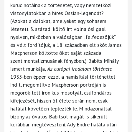
kuruc nótáinak a történetét, vagy nemzetközi
viszonylatokban a híres Ossian-legendát?
(Azokat a dalokat, amelyeket egy sohasem
létezett 3. századi költő írt volna ősi gael
nyelven, miközben a valóságban „felfedezőjük”
és vélt fordítójuk, a 18. században élt skót James
Macpherson költötte őket saját százada
szentimentalizmusának fényében.) Babits Mihály
ismert munkája,
Az európai irodalom története
1935-ben éppen ezzel a hamisítási történettel
indít, megemlítve Macpherson portréján is
megörökített ironikus mosolyát, csúfondáros
kifejezését, hiszen őt élete során nem, csak
halálát követően leplezték le. Mindazonáltal
bizony az óvatos Babitsot magát is sikerült
korábban megtéveszteni. Ady Endre halála után