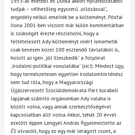
1953-as esetből és Dutka akkori nyilatkozatából
tudjuk – vélhetőleg egyszerű „ollózással”,
engedély nélkül emelték be a költeményt. Pósfai
Ilona 2001-ben viszont már külön kommentárban
is szükségét érezte részletezni, hogy a
feltételezett Ady-költeményt miért ismerhetik
csak kevesen közel 100 esztendő távlatából is,
holott az igen „jól illeszkedik” a folyóirat
„irodalmi-politikai vonulatába” (sic!). Mindezt úgy,
hogy természetesen egyetlen irodalomtörténész
sem tud róla, hogy a Magyarországi
Újjászervezett Szociáldemokrata Párt korabeli
lapjának számító orgánumban Ady valaha is
közölt volna, vagy annak szerkesztőségével
kapcsolatban állt volna. Akkor, tehát 20 évvel
ezelőtt éppen Lengyel András figyelmeztette az
ÉS
olvasóit, hogy ez egy már lerágott csont, a