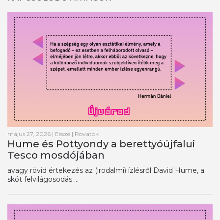
május 27, 2026
|
Esszé
|
Rovatok
Hume és Pottyondy a berettyóújfalui
Tesco mosdójában
avagy rövid értekezés az (irodalmi) ízlésről David Hume, a
skót felvilágosodás ...