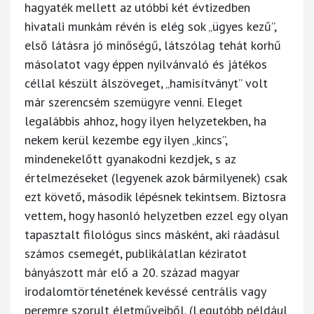
hagyaték mellett az utóbbi két évtizedben
hivatali munkám révén is elég sok „ügyes kezű”,
első látásra jó minőségű, látszólag tehát korhű
másolatot vagy éppen nyilvánvaló és játékos
céllal készült álszöveget, „hamisítványt” volt
már szerencsém szemügyre venni. Eleget
legalábbis ahhoz, hogy ilyen helyzetekben, ha
nekem kerül kezembe egy ilyen „kincs”,
mindenekelőtt gyanakodni kezdjek, s az
értelmezéseket (legyenek azok bármilyenek) csak
ezt követő, második lépésnek tekintsem. Biztosra
vettem, hogy hasonló helyzetben ezzel egy olyan
tapasztalt filológus sincs másként, aki ráadásul
számos csemegét, publikálatlan kéziratot
bányászott már elő a 20. század magyar
irodalomtörténetének kevéssé centrális vagy
peremre szorult életműveiből. (Legutóbb például