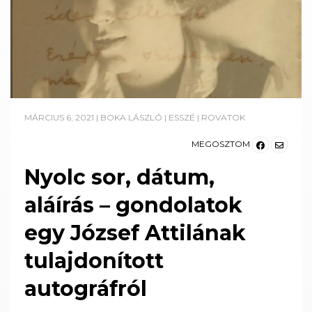
MÁRCIUS 6, 2021
|
BOKA LÁSZLÓ
|
ESSZÉ
|
ROVATOK
MEGOSZTOM
Nyolc sor, dátum,
aláírás – gondolatok
egy József Attilának
tulajdonított
autográfról