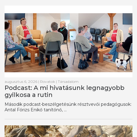
augusztus 6, 2026
|
Rovatok
|
Társadalom
Podcast: A mi hivatásunk legnagyobb
gyilkosa a rutin
Második podcast-beszélgetésünk résztvevői pedagógusok:
Antal Fórizs Enikő tanítónő, ...