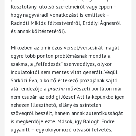
Kosztolányi utolsó szerelmeiről vagy éppen –
hogy nagyváradi vonatkozást is említsek –
Radnóti Miklós féltestvéréről, Erdélyi Ágnesről
és annak költészetéről).
Miközben az ominózus verset/verscsírát magát
egyre több ponton problémásnak mondta a
szakma, a „felfedezés” szenvedélyes, olykor
indulatoktól sem mentes vitát generált. Végül
Sárközi Éva, a költő értekező prózájának sajtó
alá rendezője a
prae.hu
művészeti portálon már
nem csupán az eddigi József Attila-képünkbe igen
nehezen illeszthető, silány és színtelen
szövegről beszélt, hanem annak autentikusságát
is megkérdőjelezte. Mások, így Balogh Endre
ugyanitt – egy oknyomozó olvasói felvetés,