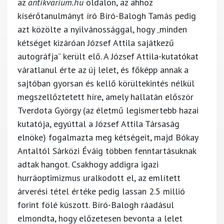
az
antikvarium.hu
oldalon, az ahhoz
kísérőtanulmányt író Bíró-Balogh Tamás pedig
azt közölte a nyilvánossággal, hogy „minden
kétséget kizáróan József Attila sajátkezű
autográfja” került elő. A József Attila-kutatókat
váratlanul érte az új lelet, és főképp annak a
sajtóban gyorsan és kellő körültekintés nélkül
megszellőztetett híre, amely hallatán először
Tverdota György (az életmű legismertebb hazai
kutatója, egyúttal a József Attila Társaság
elnöke) fogalmazta meg kétségeit, majd Bókay
Antaltól Sárközi Éváig többen fenntartásuknak
adtak hangot. Csakhogy addigra igazi
hurráoptimizmus uralkodott el, az említett
árverési tétel értéke pedig lassan 2.5 millió
forint fölé kúszott. Bíró-Balogh ráadásul
elmondta, hogy előzetesen bevonta a lelet