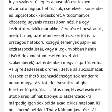
így a szakszerűség és a hasonló esetekben
elvárható higgadt eljárások, cselekvési sorrendek
és lépcsőfokok kérdéskörét. A tudományos
közösség ugyanis rosszallóan nézi, ha egy
kéziratot valakik már akkor árverésre bocsátanak,
mielőtt még az életmű vezető szakértői (s az
országos hatókörű közgyűjtemények papír- és
kéziratspecialistái, vagy a legkirívóbban hamis
kísérő dokumentum esetén levéltári
szakemberek) azt érdemben megvizsgálták volna.
Az új felfedezések öröme, illetve az aukciósházak
részben érthető szenzációéhsége sok mindenre
adhat magyarázatot, de ilyesmikre aligha.
Elrettentő példákra, csúfos megtévesztésekre és
utóbb üres lufinak bizonyuló álszenzációkra
márpedig igen sok példa akad e kies hazában. Ki
ne ismerné például Thaly Kálmán javarészt ál-