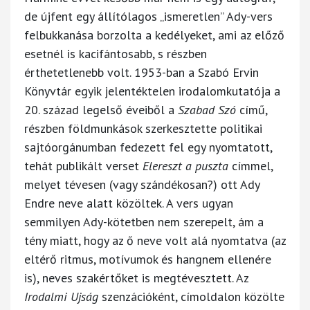
de újfent egy állítólagos „ismeretlen” Ady-vers
felbukkanása borzolta a kedélyeket, ami az előző
esetnél is kacifántosabb, s részben
érthetetlenebb volt. 1953-ban a Szabó Ervin
Könyvtár egyik jelentéktelen irodalomkutatója a
20. század legelső éveiből a
Szabad Szó
című,
részben földmunkások szerkesztette politikai
sajtóorgánumban fedezett fel egy nyomtatott,
tehát publikált verset
Elereszt a puszta
címmel,
melyet tévesen (vagy szándékosan?) ott Ady
Endre neve alatt közöltek. A vers ugyan
semmilyen Ady-kötetben nem szerepelt, ám a
tény miatt, hogy az ő neve volt alá nyomtatva (az
eltérő ritmus, motívumok és hangnem ellenére
is), neves szakértőket is megtévesztett. Az
Irodalmi Ujság
szenzációként, címoldalon közölte