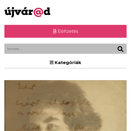
Előfizetés
Kategóriák