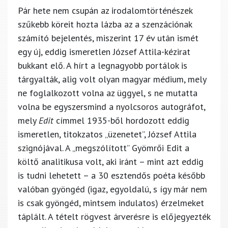
Pár hete nem csupán az irodalomtörténészek
szűkebb köreit hozta lázba az a szenzációnak
számító bejelentés, miszerint 17 év után ismét
egy új, eddig ismeretlen József Attila-kézirat
bukkant elő. A hírt a legnagyobb portálok is
tárgyalták, alig volt olyan magyar médium, mely
ne foglalkozott volna az üggyel, s ne mutatta
volna be egyszersmind a nyolcsoros autográfot,
mely
Edit
címmel 1935-ből hordozott eddig
ismeretlen, titokzatos „üzenetet”, József Attila
szignójával. A „megszólított” Gyömrői Edit a
költő analitikusa volt, aki iránt – mint azt eddig
is tudni lehetett – a 30 esztendős poéta később
valóban gyöngéd (igaz, egyoldalú, s így már nem
is csak gyöngéd, mintsem indulatos) érzelmeket
táplált. A tételt rögvest árverésre is előjegyezték