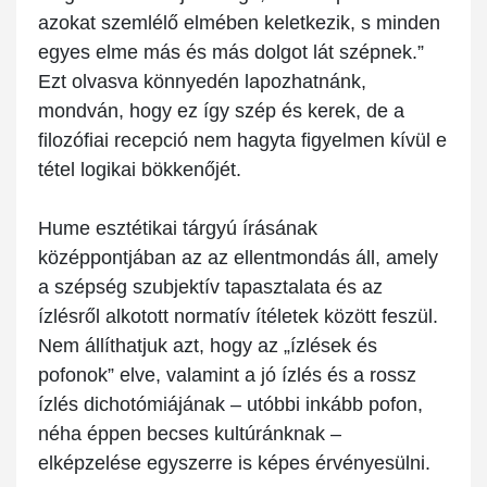
azokat szemlélő elmében keletkezik, s minden
egyes elme más és más dolgot lát szépnek.”
Ezt olvasva könnyedén lapozhatnánk,
mondván, hogy ez így szép és kerek, de a
filozófiai recepció nem hagyta figyelmen kívül e
tétel logikai bökkenőjét.
Hume esztétikai tárgyú írásának
középpontjában az az ellentmondás áll, amely
a szépség szubjektív tapasztalata és az
ízlésről alkotott normatív ítéletek között feszül.
Nem állíthatjuk azt, hogy az „ízlések és
pofonok” elve, valamint a jó ízlés és a rossz
ízlés dichotómiájának – utóbbi inkább pofon,
néha éppen becses kultúránknak –
elképzelése egyszerre is képes érvényesülni.