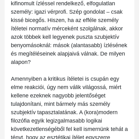
kifinomult ízléssel rendelkező, elfogulatlan
személy: igazi vérprofi. Szép gondolat – csak
kissé bicegős. Hiszen, ha az efféle személy
ítéletei normatív mérceként szolgálnak, akkor
azok többek kell legyenek puszta szubjektív
benyomásoknál: mások (alantasabb) ízlésének
és megítéléseinek alapjaivá válnak. De milyen
alapon?
Amennyiben a kritikus ítéletei is csupán egy
elme reakciói, úgy nem válik világossá, miért
kellene ezeknek nagyobb jelentőséget
tulajdonítani, mint bármely más személy
szubjektív tapasztalatának. A (kora)modern
filozófia egyik legizgalmasabb logikai
következetlenségéből fel kell ismernünk tehát a
tényt, hogy az esztétikai ítélet egyszerre