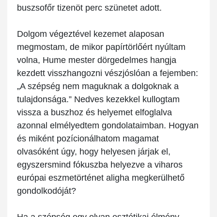
buszsofőr tizenöt perc szünetet adott.
Dolgom végeztével kezemet alaposan
megmostam, de mikor papírtörlőért nyúltam
volna, Hume mester dörgedelmes hangja
kezdett visszhangozni vészjóslóan a fejemben:
„A szépség nem maguknak a dolgoknak a
tulajdonsága.” Nedves kezekkel kullogtam
vissza a buszhoz és helyemet elfoglalva
azonnal elmélyedtem gondolataimban. Hogyan
és miként pozícionálhatom magamat
olvasóként úgy, hogy helyesen járjak el,
egyszersmind fókuszba helyezve a viharos
európai eszmetörténet aligha megkerülhető
gondolkodóját?