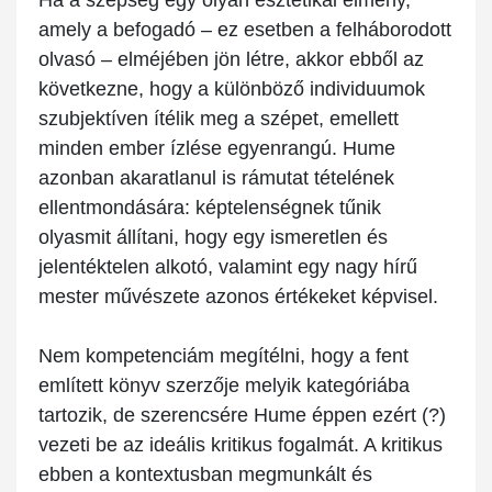
Ha a szépség egy olyan esztétikai élmény,
amely a befogadó – ez esetben a felháborodott
olvasó – elméjében jön létre, akkor ebből az
következne, hogy a különböző individuumok
szubjektíven ítélik meg a szépet, emellett
minden ember ízlése egyenrangú. Hume
azonban akaratlanul is rámutat tételének
ellentmondására: képtelenségnek tűnik
olyasmit állítani, hogy egy ismeretlen és
jelentéktelen alkotó, valamint egy nagy hírű
mester művészete azonos értékeket képvisel.
Nem kompetenciám megítélni, hogy a fent
említett könyv szerzője melyik kategóriába
tartozik, de szerencsére Hume éppen ezért (?)
vezeti be az ideális kritikus fogalmát. A kritikus
ebben a kontextusban megmunkált és