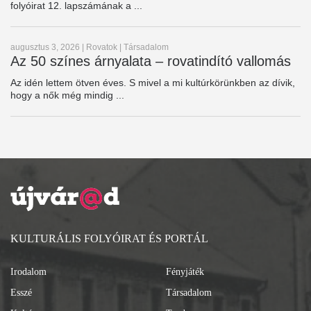
folyóirat 12. lapszámának a ...
augusztus 3, 2026
|
Rovatok
|
Társadalom
Az 50 színes árnyalata – rovatindító vallomás
Az idén lettem ötven éves. S mivel a mi kultúrkörünkben az dívik,
hogy a nők még mindig ...
KULTURÁLIS FOLYÓIRAT ÉS PORTÁL
Irodalom
Fényjáték
Esszé
Társadalom