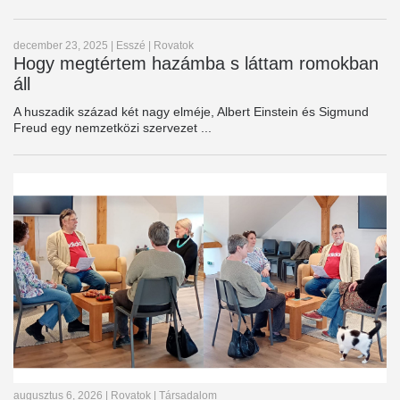
december 23, 2025
|
Esszé
|
Rovatok
Hogy megtértem hazámba s láttam romokban
áll
A huszadik század két nagy elméje, Albert Einstein és Sigmund
Freud egy nemzetközi szervezet ...
augusztus 6, 2026
|
Rovatok
|
Társadalom