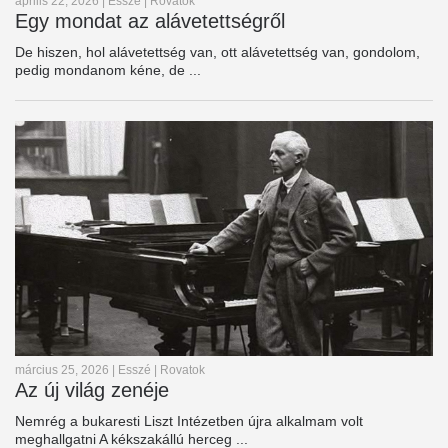
április 22, 2026
|
Esszé
|
Rovatok
Egy mondat az alávetettségről
De hiszen, hol alávetettség van, ott alávetettség van, gondolom,
pedig mondanom kéne, de ...
március 25, 2026
|
Esszé
|
Rovatok
Az új világ zenéje
Nemrég a bukaresti Liszt Intézetben újra alkalmam volt
meghallgatni A kékszakállú herceg ...