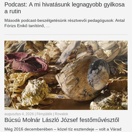
Podcast: A mi hivatásunk legnagyobb gyilkosa
a rutin
Második podcast-beszélgetésünk résztvevői pedagógusok: Antal
Fórizs Enikő tanítónő, ...
augusztus 4, 2026
|
Fényjáték
|
Rovatok
Búcsú Molnár László József festőművésztől
Még 2016 decemberében – közel tíz esztendeje – volt a Várad