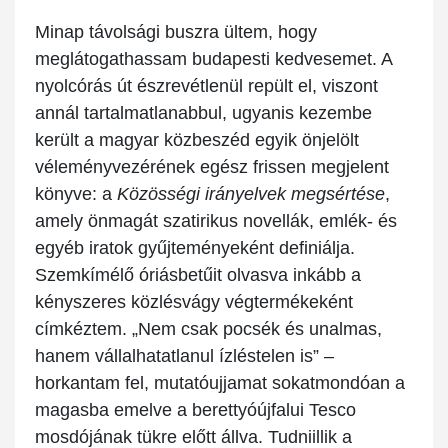
Minap távolsági buszra ültem, hogy
meglátogathassam budapesti kedvesemet. A
nyolcórás út észrevétlenül repült el, viszont
annál tartalmatlanabbul, ugyanis kezembe
került a magyar közbeszéd egyik önjelölt
véleményvezérének egész frissen megjelent
könyve: a
Közösségi irányelvek megsértése
,
amely önmagát szatirikus novellák, emlék- és
egyéb iratok gyűjteményeként definiálja.
Szemkímélő óriásbetűit olvasva inkább a
kényszeres közlésvágy végtermékeként
címkéztem. „Nem csak pocsék és unalmas,
hanem vállalhatatlanul ízléstelen is” –
horkantam fel, mutatóujjamat sokatmondóan a
magasba emelve a berettyóújfalui Tesco
mosdójának tükre előtt állva. Tudniillik a