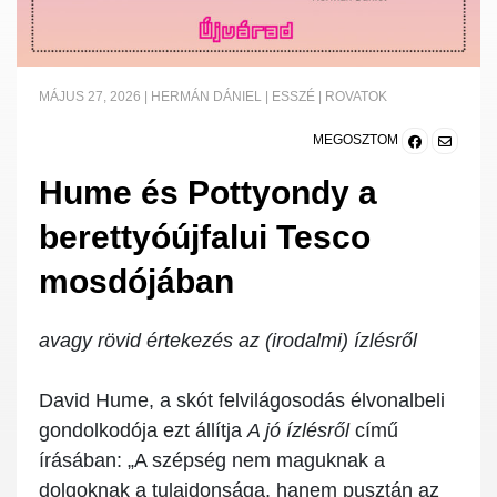
MÁJUS 27, 2026
|
HERMÁN DÁNIEL
|
ESSZÉ
|
ROVATOK
MEGOSZTOM
Hume és Pottyondy a
berettyóújfalui Tesco
mosdójában
avagy rövid értekezés az (irodalmi) ízlésről
David Hume, a skót felvilágosodás élvonalbeli
gondolkodója ezt állítja
A jó ízlésről
című
írásában: „A szépség nem maguknak a
dolgoknak a tulajdonsága, hanem pusztán az