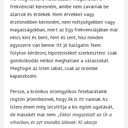
frekvenciát keresném, amibe nem zavarnak be
álarcok és érdekek. Nem érvekkel vagy
érzelmekben keresném, nem mélységekben vagy
magasságokban, mert az Egy frekvenciájában már
nincs kint és bent, fent és lent, hisz minden
egyszerre van benne. Itt jó hallgatni. Nem
folyton kérdezni, hipotéziseket szerkeszteni: csak
gondolkodás nélkül meghallani a válaszokat.
Megfogni az Isten lábát, csak az örömbe
kapaszkodni.
Persze, a krónikus örömgyilkos felebarátaink
rögtön jelentkeznek, hogy ők is itt vannak. Az
isteni énem még lecsitítja a kis egóm ugatását,
de másokét már nem.
„Ekkor megszólalt az Úr a
viharban, és ezt mondta Jóbnak: Ki akarja