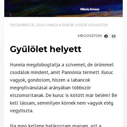
DECEMBER 31, 2024
|
MIKOLA EMESE
|
ESSZÉ
|
ROVATOK
MEGOSZTOM
Gyűlölet helyett
Hunnia megdobogtatja a szívemet, de örömmel
csodálok mindent, amit Pannónia termett. Kuruc
vagyok, gondolom, hiszen a labancok
megnyilvánulásai arányában többször
elszomorítanak. De kuruc is kötött már belém! Be
kell lássam, semmilyen körnek nem vagyok elég
vegytiszta.
Ha meg kellene határozzam magam, azt a