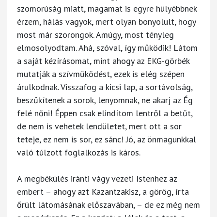
szomorúság miatt, magamat is egyre hülyébbnek
érzem, hálás vagyok, mert olyan bonyolult, hogy
most már szorongok. Amúgy, most tényleg
elmosolyodtam. Ahá, szóval, így működik! Látom
a saját kézírásomat, mint ahogy az EKG-görbék
mutatják a szívműködést, ezek is elég szépen
árulkodnak. Visszafog a kicsi lap, a sortávolság,
beszűkítenek a sorok, lenyomnak, ne akarj az Ég
felé nőni! Éppen csak elindítom lentről a betűt,
de nem is vehetek lendületet, mert ott a sor
teteje, ez nem is sor, ez sánc! Jó, az önmagunkkal
való túlzott foglalkozás is káros.
A megbékülés iránti vágy vezeti Istenhez az
embert – ahogy azt Kazantzakisz, a görög, írta
őrült látomásának előszavában, – de ez még nem