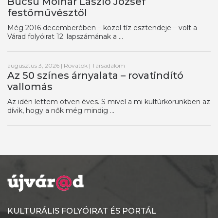
Búcsú Molnár László József
festőművésztől
Még 2016 decemberében – közel tíz esztendeje – volt a
Várad folyóirat 12. lapszámának a ...
augusztus 3, 2026
|
Rovatok
|
Társadalom
Az 50 színes árnyalata – rovatindító
vallomás
Az idén lettem ötven éves. S mivel a mi kultúrkörünkben az
dívik, hogy a nők még mindig ...
KULTURÁLIS FOLYÓIRAT ÉS PORTÁL