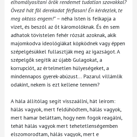
elhomályosítani örök rendemet tudatlan szavakkal?
Övezd hát föl derekadat férfiasan! Én kérdezlek, te
meg oktass engem!”
– néha Isten is felkapja a
vizet, és beszól az őt káromolóknak. És én sem
adhatok tövistelen fehér rózsát azoknak, akik
majomkodva ideológiákat köpködnek vagy éppen
szépelgésükkel fullasztják meg az igazságot. A
szépelgők segítik az újabb Gulagokat, a
korrupciót, az értelmetlen hülyeségeket, a
mindennapos gyerek-abúzust… Pazarul villámlik
odakint, nekem is ezt kellene tennem?
A hála állítólag segít visszaállni, hát leírom:
hálás vagyok, mert feldühödtem, hálás vagyok,
mert hamar beláttam, hogy nem fogok reagálni,
tehát hálás vagyok mert tehetetlenségemben
elszomorodtam, hálás vagyok, mert e