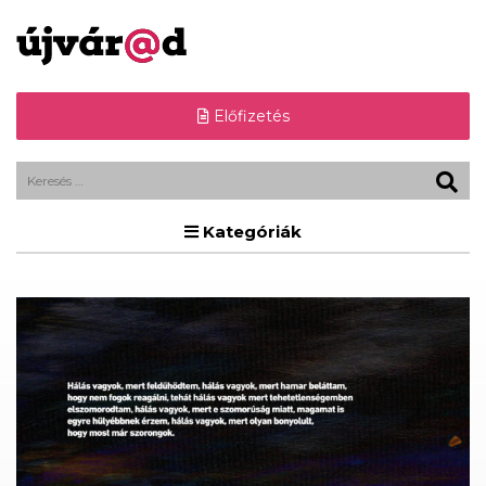
Előfizetés
Kategóriák