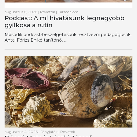
augusztus 6, 2026
|
Rovatok
|
Társadalom
Podcast: A mi hivatásunk legnagyobb
gyilkosa a rutin
Második podcast-beszélgetésünk résztvevői pedagógusok:
Antal Fórizs Enikő tanítónő, ...
augusztus 4, 2026
|
Fényjáték
|
Rovatok