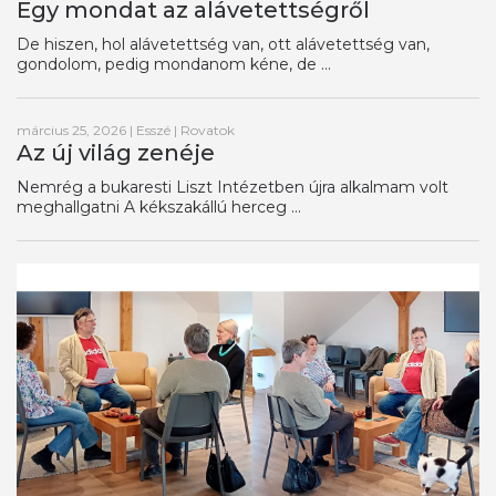
Egy mondat az alávetettségről
De hiszen, hol alávetettség van, ott alávetettség van,
gondolom, pedig mondanom kéne, de ...
március 25, 2026
|
Esszé
|
Rovatok
Az új világ zenéje
Nemrég a bukaresti Liszt Intézetben újra alkalmam volt
meghallgatni A kékszakállú herceg ...