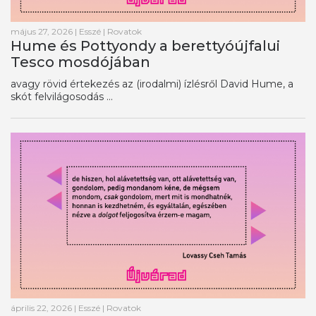
május 27, 2026
|
Esszé
|
Rovatok
Hume és Pottyondy a berettyóújfalui
Tesco mosdójában
avagy rövid értekezés az (irodalmi) ízlésről David Hume, a
skót felvilágosodás ...
április 22, 2026
|
Esszé
|
Rovatok