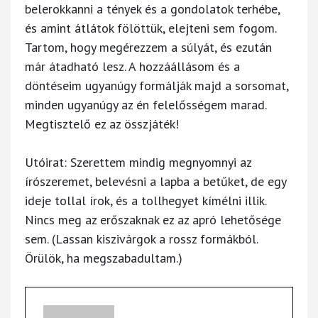
belerokkanni a tények és a gondolatok terhébe,
és amint átlátok fölöttük, elejteni sem fogom.
Tartom, hogy megérezzem a súlyát, és ezután
már átadható lesz. A hozzáállásom és a
döntéseim ugyanúgy formálják majd a sorsomat,
minden ugyanúgy az én felelősségem marad.
Megtisztelő ez az összjáték!
Utóirat: Szerettem mindig megnyomnyi az
írószeremet, belevésni a lapba a betűket, de egy
ideje tollal írok, és a tollhegyet kímélni illik.
Nincs meg az erőszaknak ez az apró lehetősége
sem. (Lassan kiszivárgok a rossz formákból.
Örülök, ha megszabadultam.)