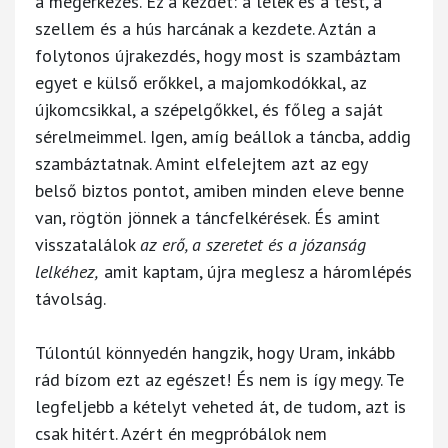
a megérkezés. Ez a kezdet: a lélek és a test, a
szellem és a hús harcának a kezdete. Aztán a
folytonos újrakezdés, hogy most is szambáztam
egyet e külső erőkkel, a majomkodókkal, az
újkomcsikkal, a szépelgőkkel, és főleg a saját
sérelmeimmel. Igen, amíg beállok a táncba, addig
szambáztatnak. Amint elfelejtem azt az egy
belső biztos pontot, amiben minden eleve benne
van, rögtön jönnek a táncfelkérések. És amint
visszatalálok
az erő, a szeretet és a józanság
lelkéhez,
amit kaptam, újra meglesz a háromlépés
távolság.
Túlontúl könnyedén hangzik, hogy Uram, inkább
rád bízom ezt az egészet! És nem is így megy. Te
legfeljebb a kételyt veheted át, de tudom, azt is
csak hitért. Azért én megpróbálok nem