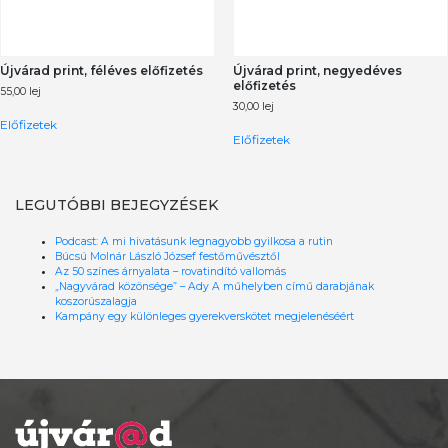
Újvárad print, féléves előfizetés
Újvárad print, negyedéves
előfizetés
55,00
lej
30,00
lej
Előfizetek
Előfizetek
LEGUTÓBBI BEJEGYZÉSEK
Podcast: A mi hivatásunk legnagyobb gyilkosa a rutin
Búcsú Molnár László József festőművésztől
Az 50 színes árnyalata – rovatindító vallomás
„Nagyvárad közönsége” – Ady A műhelyben című darabjának
koszorúszalagja
Kampány egy különleges gyerekverskötet megjelenéséért