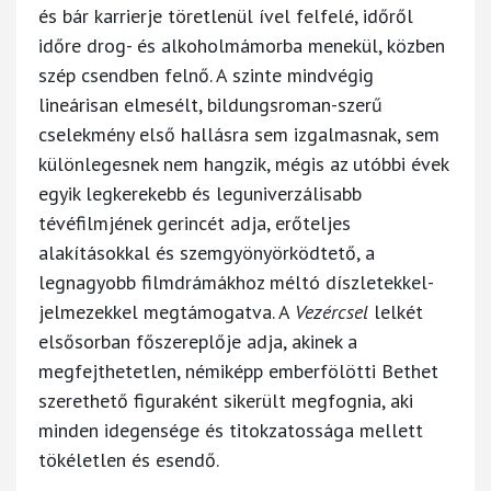
és bár karrierje töretlenül ível felfelé, időről
időre drog- és alkoholmámorba menekül, közben
szép csendben felnő. A szinte mindvégig
lineárisan elmesélt, bildungsroman-szerű
cselekmény első hallásra sem izgalmasnak, sem
különlegesnek nem hangzik, mégis az utóbbi évek
egyik legkerekebb és leguniverzálisabb
tévéfilmjének gerincét adja, erőteljes
alakításokkal és szemgyönyörködtető, a
legnagyobb filmdrámákhoz méltó díszletekkel-
jelmezekkel megtámogatva. A
Vezércsel
lelkét
elsősorban főszereplője adja, akinek a
megfejthetetlen, némiképp emberfölötti Bethet
szerethető figuraként sikerült megfognia, aki
minden idegensége és titokzatossága mellett
tökéletlen és esendő.