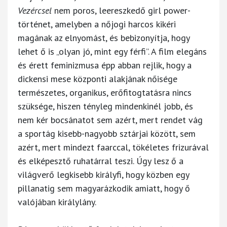
Vezércsel
nem poros, leereszkedő girl power-
történet, amelyben a nőjogi harcos kikéri
magának az elnyomást, és bebizonyítja, hogy
lehet ő is „olyan jó, mint egy férfi”. A film elegáns
és érett feminizmusa épp abban rejlik, hogy a
dickensi mese központi alakjának nőisége
természetes, organikus, erőfitogtatásra nincs
szüksége, hiszen tényleg mindenkinél jobb, és
nem kér bocsánatot sem azért, mert rendet vág
a sportág kisebb-nagyobb sztárjai között, sem
azért, mert mindezt faarccal, tökéletes frizurával
és elképesztő ruhatárral teszi. Úgy lesz ő a
világverő legkisebb királyfi, hogy közben egy
pillanatig sem magyarázkodik amiatt, hogy ő
valójában királylány.