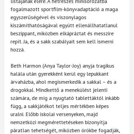
listájának élére. A hétrészes minisorozatba
fogalmazott sportfilm-könyvadaptáció a maga
egyszerűségével és viszonylagos
kiszámíthatóságával együtt ellenállhatatlanul
beszippant, miközben elkápráztat és messzire
repít. Ja, és a sakk szabályait sem kell ismerni
hozzá.
Beth Harmon (Anya Taylor-Joy) anyja tragikus
halála után gyerekként kerül egy lepukkant
árvaházba, ahol megismerkedik a sakkal – és a
drogokkal. Mindkettő a menekülést jelenti
számára, de míg a nyugtató tablettáktól inkább
függ, a sakkjátékot teljes mértékben képes
uralni. Előbb iskolai versenyeken, majd
nemzetközi megmérettetéseken bizonyítja
páratlan tehetségét, miközben örökbe fogadják,