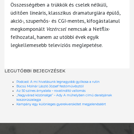
Összességében a trükkök és cselek nélküli,
üdítően lineáris, klasszikus dramaturgiára épülő,
akció-, szuperhős- és CGI-mentes, kifogástalanul
megkomponált
Vezércsel
nemcsak a Netflix-
felhozatal, hanem az utóbbi évek egyik
legkellemesebb televíziós meglepetése.
LEGUTÓBBI BEJEGYZÉSEK
Podcast: A mi hivatásunk legnagyobb gyilkosa a rutin
Búcsú Molnár László József festőművésztől
Az 50 színes árnyalata – rovatindító vallomás
„Nagyvárad közönsége” – Ady A műhelyben című darabjának
koszorúszalagja
Kampány egy különleges gyerekverskötet megjelenéséért