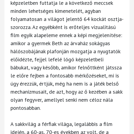
képzeletben futtatja le a következő meccsek
minden lehetséges kimenetelét, agyban
folyamatosan a világot jelentő 64 kockát osztja-
szorozza. Az egyébként is erőteljes vizualitású
film egyik alapeleme ennek a képi megjelenítése:
amikor a gyermek Beth az árvaház sokágyas
hálószobájának plafonján mozgatja a nyugtatók
előidézte, fejjel lefelé lógó képzeletbeli
bábukat, vagy később, amikor felnőttként játssza
le előre fejben a fontosabb mérkőzéseket, mi is
úgy érezzük, értjük, még ha nem is a játék belső
mechanizmusait, de azt, hogy az ő kezében a sakk
olyan fegyver, amellyel senki nem céloz nála
pontosabban.
A sakkvilág a férfiak világa, legalábbis a film
idején, a 60-as, 70-es években az volt, de a