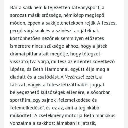
Bár a sakk nem kifejezetten látványsport, a
sorozat másik erőssége, némiképp meglepő
módon, éppen a sakkjelenetekben rejlik. A feszes,
pergő vágásnak és a színészi arcjátéknak
köszönhetően nézőnek semmilyen előzetes
ismeretre nincs szüksége ahhoz, hogy a játék
drámai pillanatait megélje, hogy lélegzet-
visszafojtva várja, mi lesz az ellenfél következő
lépése, és Beth Harmonnal együtt élje meg a
diadalt és a csalódást. A
Vezércsel
ezért, a
látszat, vagyis a túlesztétizáltnak is joggal
bélyegezhető külsőségek ellenére, elsősorban
sportfilm, egy bajnok „felemelkedése és
felemelkedése”, és ez az, ami a leginkább
működteti. A cselekmény motorja Beth mániákus
vonzalma a sakkhoz: álmában is játszik,