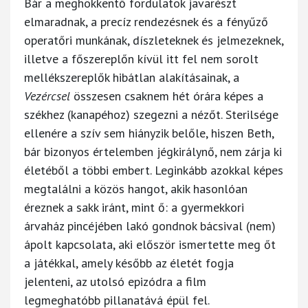
Bár a meghökkentő fordulatok javarészt
elmaradnak, a precíz rendezésnek és a fényűző
operatőri munkának, díszleteknek és jelmezeknek,
illetve a főszereplőn kívül itt fel nem sorolt
mellékszereplők hibátlan alakításainak, a
Vezércsel
összesen csaknem hét órára képes a
székhez (kanapéhoz) szegezni a nézőt. Sterilsége
ellenére a szív sem hiányzik belőle, hiszen Beth,
bár bizonyos értelemben jégkirálynő, nem zárja ki
életéből a többi embert. Leginkább azokkal képes
megtalálni a közös hangot, akik hasonlóan
éreznek a sakk iránt, mint ő: a gyermekkori
árvaház pincéjében lakó gondnok bácsival (nem)
ápolt kapcsolata, aki először ismertette meg őt
a játékkal, amely később az életét fogja
jelenteni, az utolsó epizódra a film
legmeghatóbb pillanatává épül fel.