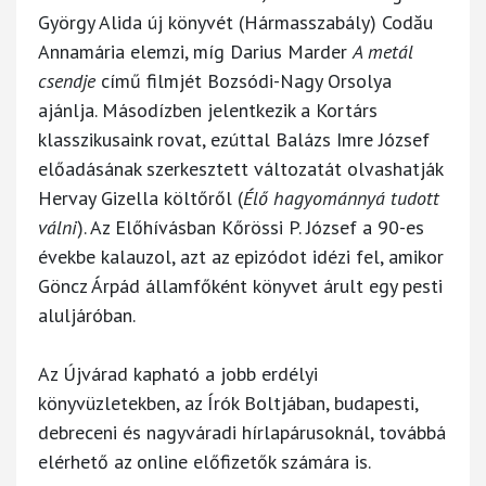
György Alida új könyvét (Hármasszabály) Codău
Annamária elemzi, míg Darius Marder
A metál
csendje
című filmjét Bozsódi-Nagy Orsolya
ajánlja. Másodízben jelentkezik a Kortárs
klasszikusaink rovat, ezúttal Balázs Imre József
előadásának szerkesztett változatát olvashatják
Hervay Gizella költőről (
Élő hagyománnyá tudott
válni
). Az Előhívásban Kőrössi P. József a 90-es
évekbe kalauzol, azt az epizódot idézi fel, amikor
Göncz Árpád államfőként könyvet árult egy pesti
aluljáróban.
Az Újvárad kapható a jobb erdélyi
könyvüzletekben, az Írók Boltjában, budapesti,
debreceni és nagyváradi hírlapárusoknál, továbbá
elérhető az online előfizetők számára is.