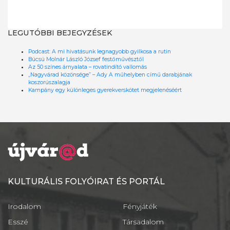
LEGUTÓBBI BEJEGYZÉSEK
Podcast: A mi hivatásunk legnagyobb gyilkosa a rutin
Búcsú Molnár László József festőművésztől
Az 50 színes árnyalata – rovatindító vallomás
„Nagyvárad közönsége” – Ady A műhelyben című darabjának
koszorúszalagja
Kampány egy különleges gyerekverskötet megjelenéséért
KULTURÁLIS FOLYÓIRAT ÉS PORTÁL
Irodalom
Fényjáték
Esszé
Társadalom