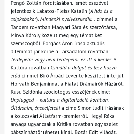
Pengő Zoltán fordításában. Ismét esszével
jelentkezik Lakatos-Fleisz Katalin (
A ház és a
csipkebokor
).
Mindenki nyelvészkedik…
címmel a
Tandem rovatban Magyari Sára és szerzőtársa,
Minya Károly közelít meg egy témát két
szemszögből. Forgács Áron írása aktuális
dilemmát jár körbe a Társadalom rovatban:
Térdepelni vagy nem térdepelni, ez itt a kérdés
. A
Kultúra rovatban
Csináld a dolgot és lesz hozzá
erőd
címmel Biró Árpád Levente készített interjút
Horváth Benjaminnal a Fiatal Drámaírók Házáról.
Rusu Szidónia szociológus esszéjének címe:
Unplugged – kultúra a digitalizáció korában
.
Óltársaim, énekeljetek!
a címe Simon Judit írásának
a kolozsvári Állatfarm-premierről. Hegyi Réka
anyaga ugyancsak a Kritika rovatban egy szelet
bábszínháztörténetet kínál, Botár Edit világát.