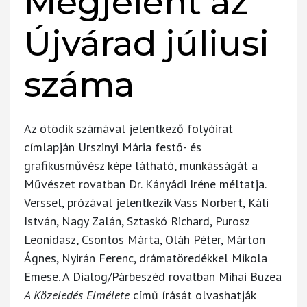
Megjelent az
Újvárad júliusi
száma
Az ötödik számával jelentkező folyóirat
címlapján Urszinyi Mária festő- és
grafikusművész képe látható, munkásságát a
Művészet rovatban Dr. Kányádi Iréne méltatja.
Verssel, prózával jelentkezik Vass Norbert, Káli
István, Nagy Zalán, Sztaskó Richard, Purosz
Leonidasz, Csontos Márta, Oláh Péter, Márton
Ágnes, Nyirán Ferenc, drámatöredékkel Mikola
Emese. A Dialog/Párbeszéd rovatban Mihai Buzea
A Közeledés Elmélete
című írását olvashatják