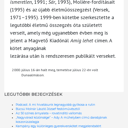
ismeretlen
, 1991;
Sár
, 1993), Molière-fordításait
(1995) és az újabb életműösszegzést (Versek,
1971–1995). 1999-ben kötetbe szerkesztette a
legutóbbi életmű összegzés óta született
verseit, amely még ugyanebben évben meg is
jelent a Magvető Kiadónál
Amíg lehet
címen. A
kötet anyagának
lezárása után is rendszeresen publikált verseket.
július 16-án halt meg, temetése július 22-én volt
Dunaalmáson.
LEGUTÓBBI BEJEGYZÉSEK
Podcast: A mi hivatásunk legnagyobb gyilkosa a rutin
Búcsú Molnár László József festőművésztől
Az 50 színes árnyalata – rovatindító vallomás
„Nagyvárad közönsége” – Ady A műhelyben című darabjának
koszorúszalagja
Kampány egy különleges gyerekverskötet megjelenéséért