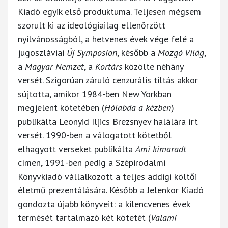
Kiadó egyik első produktuma. Teljesen mégsem
szorult ki az ideológiailag ellenőrzött
nyilvánosságból, a hetvenes évek vége felé a
jugoszláviai
Új Symposion
, később a
Mozgó Világ
,
a
Magyar Nemzet
, a
Kortárs
közölte néhány
versét. Szigorúan záruló cenzurális tiltás akkor
sújtotta, amikor 1984-ben New Yorkban
megjelent kötetében (
Hólabda a kézben
)
publikálta Leonyid Iljics Brezsnyev halálára írt
versét. 1990-ben a válogatott kötetből
elhagyott verseket publikálta
Ami kimaradt
címen, 1991-ben pedig a Szépirodalmi
Könyvkiadó vállalkozott a teljes addigi költői
életmű prezentálására. Később a Jelenkor Kiadó
gondozta újabb könyveit: a kilencvenes évek
termését tartalmazó két kötetét (
Valami