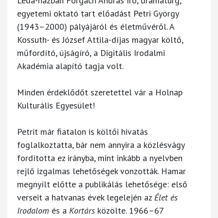
Léda-házban Forgách András író, dramaturg,
egyetemi oktató tart előadást Petri György
(1943–2000) pályájáról és életművéről. A
Kossuth- és József Attila-díjas magyar költő,
műfordító, újságíró, a Digitális Irodalmi
Akadémia alapító tagja volt.
Minden érdeklődőt szeretettel vár a Holnap
Kulturális Egyesület!
Petrit már fiatalon is költői hivatás
foglalkoztatta, bár nem annyira a közlésvágy
fordította ez irányba, mint inkább a nyelvben
rejlő izgalmas lehetőségek vonzották. Hamar
megnyílt előtte a publikálás lehetősége: első
verseit a hatvanas évek legelején az
Élet és
Irodalom
és a
Kortárs
közölte. 1966–67