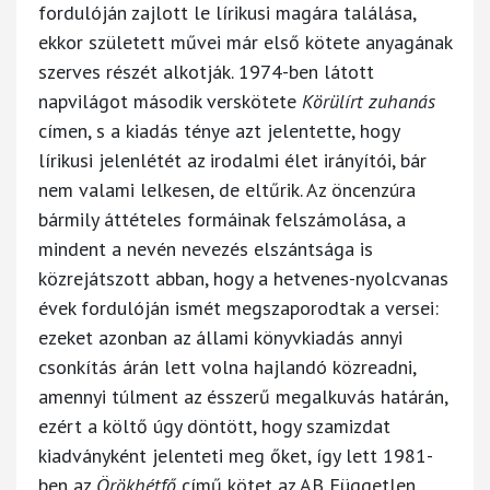
fordulóján zajlott le lírikusi magára találása,
ekkor született művei már első kötete anyagának
szerves részét alkotják. 1974-ben látott
napvilágot második verskötete
Körülírt zuhanás
címen, s a kiadás ténye azt jelentette, hogy
lírikusi jelenlétét az irodalmi élet irányítói, bár
nem valami lelkesen, de eltűrik. Az öncenzúra
bármily áttételes formáinak felszámolása, a
mindent a nevén nevezés elszántsága is
közrejátszott abban, hogy a hetvenes-nyolcvanas
évek fordulóján ismét megszaporodtak a versei:
ezeket azonban az állami könyvkiadás annyi
csonkítás árán lett volna hajlandó közreadni,
amennyi túlment az ésszerű megalkuvás határán,
ezért a költő úgy döntött, hogy szamizdat
kiadványként jelenteti meg őket, így lett 1981-
ben az
Örökhétfő
című kötet az AB Független