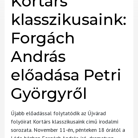
Kortárs
klasszikusaink:
Forgách
András
előadása Petri
Györgyről
Újabb előadással folytatódik az Újvárad
folyóirat Kortárs klasszikusaink című irodalmi
sorozata. November 11-én, pénteken 18 órától a