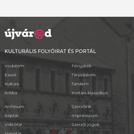
KULTURÁLIS FOLYÓIRAT ÉS PORTÁL
Irodalom
Fényjáték
Esszé
Társadalom
Kultúra
Tandem
Kritika
Kortárs klasszikus
Archívum
Szerzőink
Képtár
Impresszum
Videótár
Szerzői jogok
Hangtár