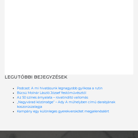
LEGUTÓBBI BEJEGYZÉSEK
Podcast: A mi hivatásunk legnagyobb gyilkosa a rutin
Búcsú Molnár László József festőművésztől
Az 50 színes árnyalata – rovatindító vallomás
„Nagyvárad közönsége” – Ady A műhelyben című darabjának
koszorúszalagja
Kampány egy különleges gyerekverskötet megjelenéséért