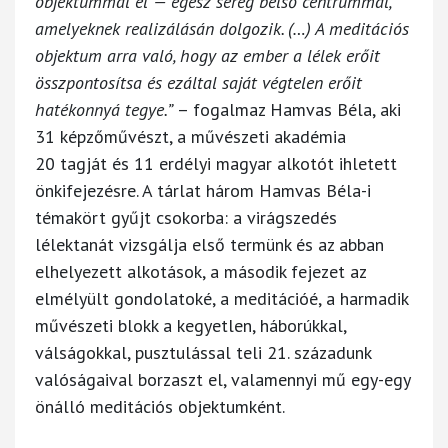
objektummal él — egész sereg belső centrummal,
amelyeknek realizálásán dolgozik. (…) A meditációs
objektum arra való, hogy az ember a lélek erőit
összpontosítsa és ezáltal saját végtelen erőit
hatékonnyá tegye.”
– fogalmaz Hamvas Béla, aki
31 képzőművészt, a művészeti akadémia
20 tagját és 11 erdélyi magyar alkotót ihletett
önkifejezésre. A tárlat három Hamvas Béla-i
témakört gyűjt csokorba: a virágszedés
lélektanát vizsgálja első termünk és az abban
elhelyezett alkotások, a második fejezet az
elmélyült gondolatoké, a meditációé, a harmadik
művészeti blokk a kegyetlen, háborúkkal,
válságokkal, pusztulással teli 21. századunk
valóságaival borzaszt el, valamennyi mű egy-egy
önálló meditációs objektumként.