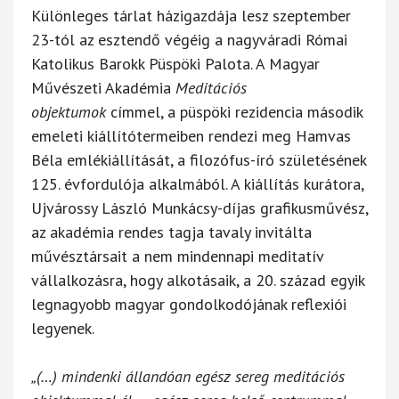
Különleges tárlat házigazdája lesz szeptember
23-tól az esztendő végéig a nagyváradi Római
Katolikus Barokk Püspöki Palota. A Magyar
Művészeti Akadémia
Meditációs
objektumok
címmel, a püspöki rezidencia második
emeleti kiállítótermeiben rendezi meg Hamvas
Béla emlékiállítását, a filozófus-író születésének
125. évfordulója alkalmából. A kiállítás kurátora,
Ujvárossy László Munkácsy-díjas grafikusművész,
az akadémia rendes tagja tavaly invitálta
művésztársait a nem mindennapi meditatív
vállalkozásra, hogy alkotásaik, a 20. század egyik
legnagyobb magyar gondolkodójának reflexiói
legyenek.
„(…) mindenki állandóan egész sereg meditációs