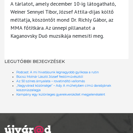
A tárlatot, amely december 10-ig látogatható,
Weiner Sennyei Tibor, József Attila-díjas költő
méltatja, köszöntőt mond Dr. Richly Gábor, az
MMA főtitkára. Az ünnepi pillanatot a
Kaganovsky Duó muzsikája nemesíti meg.
LEGUTÓBBI BEJEGYZÉSEK
Podcast: A mi hivatásunk legnagyobb gyilkosa a rutin
Búcsú Molnár László József festőművésztől
Az 50 színes árnyalata – rovatindító vallomás
„Nagyvárad közönsége” – Ady A műhelyben című darabjának
koszorúszalagja
Kampány egy különleges gyerekverskötet megjelenéséért