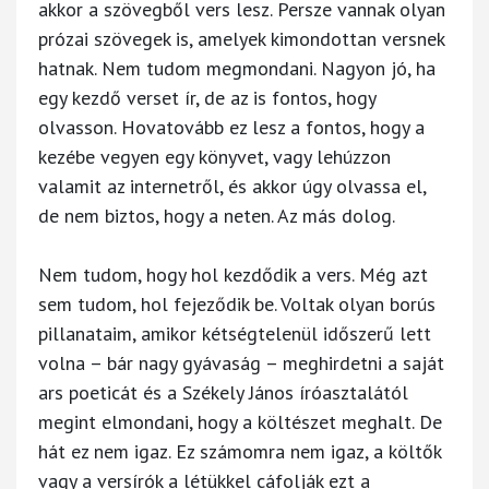
akkor a szövegből vers lesz. Persze vannak olyan
prózai szövegek is, amelyek kimondottan versnek
hatnak. Nem tudom megmondani. Nagyon jó, ha
egy kezdő verset ír, de az is fontos, hogy
olvasson. Hovatovább ez lesz a fontos, hogy a
kezébe vegyen egy könyvet, vagy lehúzzon
valamit az internetről, és akkor úgy olvassa el,
de nem biztos, hogy a neten. Az más dolog.
Nem tudom, hogy hol kezdődik a vers. Még azt
sem tudom, hol fejeződik be. Voltak olyan borús
pillanataim, amikor kétségtelenül időszerű lett
volna – bár nagy gyávaság – meghirdetni a saját
ars poeticát és a Székely János íróasztalától
megint elmondani, hogy a költészet meghalt. De
hát ez nem igaz. Ez számomra nem igaz, a költők
vagy a versírók a létükkel cáfolják ezt a