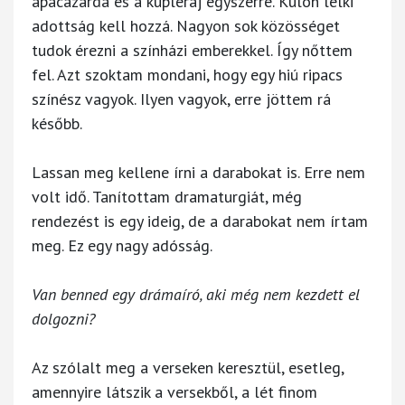
apácazárda és a kupleráj egyszerre. Külön lelki
adottság kell hozzá. Nagyon sok közösséget
tudok érezni a színházi emberekkel. Így nőttem
fel. Azt szoktam mondani, hogy egy hiú ripacs
színész vagyok. Ilyen vagyok, erre jöttem rá
később.
Lassan meg kellene írni a darabokat is. Erre nem
volt idő. Tanítottam dramaturgiát, még
rendezést is egy ideig, de a darabokat nem írtam
meg. Ez egy nagy adósság.
Van benned egy drámaíró, aki még nem kezdett el
dolgozni?
Az szólalt meg a verseken keresztül, esetleg,
amennyire látszik a versekből, a lét finom