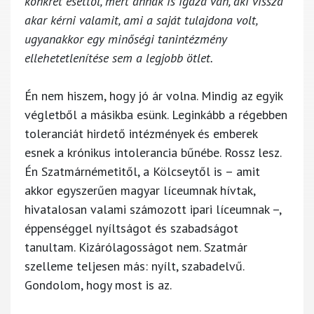
konkrét esettől, mert annak is igaza van, aki vissza
akar kérni valamit, ami a saját tulajdona volt,
ugyanakkor egy minőségi tanintézmény
ellehetetlenítése sem a legjobb ötlet.
Én nem hiszem, hogy jó ár volna. Mindig az egyik
végletből a másikba esünk. Leginkább a régebben
toleranciát hirdető intézmények és emberek
esnek a krónikus intolerancia bűnébe. Rossz lesz.
Én Szatmárnémetitől, a Kölcseytől is – amit
akkor egyszerűen magyar líceumnak hívtak,
hivatalosan valami számozott ipari líceumnak –,
éppenséggel nyíltságot és szabadságot
tanultam. Kizárólagosságot nem. Szatmár
szelleme teljesen más: nyílt, szabadelvű.
Gondolom, hogy most is az.