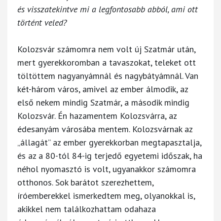
és visszatekintve mi a legfontosabb abból, ami ott
történt veled?
Kolozsvár számomra nem volt új Szatmár után,
mert gyerekkoromban a tavaszokat, teleket ott
töltöttem nagyanyámnál és nagybátyámnál. Van
két-három város, amivel az ember álmodik, az
első nekem mindig Szatmár, a második mindig
Kolozsvár. Én hazamentem Kolozsvárra, az
édesanyám városába mentem. Kolozsvárnak az
„állagát” az ember gyerekkorban megtapasztalja,
és az a 80-tól 84-ig terjedő egyetemi időszak, ha
néhol nyomasztó is volt, ugyanakkor számomra
otthonos. Sok barátot szerezhettem,
íróemberekkel ismerkedtem meg, olyanokkal is,
akikkel nem találkozhattam odahaza