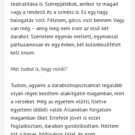
teatralitása is. Szerepjátékok, amikor te magad
vagy a rendező és a színész is. Ez egy nagy
halogatás volt. Félelem, görcs volt bennem. Vagy
van még – amíg meg nem írom az első két
darabot. Szerintem egymás mellett, egymással
párhuzamosan és egy évben, két különbözőfélét
kell írnom.
Már tudod is, hogy miről?
Tudom, ugyanis a darabszinopszisaimat legalább
olyan régen kezdtem alakítgatni magamban, mint
a verseket. Még az egyetem előtti, illetve
egyetemi időből valók. Állandóan forgatom
magamban őket. Errefelé jövet is ezzel
foglalkoztam, darabon gondolkodtam. Néztem
ezt a havas, hófúvásos tájat, és ezen