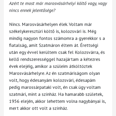
Azért te most már marosvásárhelyi költő vagy, vagy
nincs ennek jelentősége?
Nincs. Marosvásárhelyen élek. Voltam már
székelykeresztúri költő is, kolozsvári is. Még
mindig nagyon fontos számomra a gyerekkor s a
fiatalság, amit Szatmáron éltem át. Érettségi
után egy évvel kerültem csak fel Kolozsvárra, és
kellő rendszerességgel hazajártam a kétezres
évek elejéig, amikor a szüleim átköltöztek
Marosvásárhelyre. Az én szatmáriságom olyan
volt, hogy édesanyám kolozsvári, édesapám
pedig marossárpataki volt, én csak úgy voltam
szatmári, mint a színház. Ha hamarabb születek,
1956 elején, akkor lehettem volna nagybányai is,
mert akkor ott volt a színház.