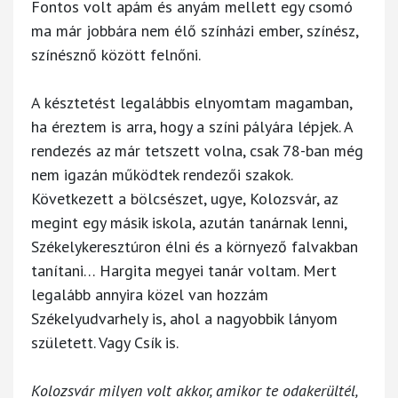
Fontos volt apám és anyám mellett egy csomó
ma már jobbára nem élő színházi ember, színész,
színésznő között felnőni.
A késztetést legalábbis elnyomtam magamban,
ha éreztem is arra, hogy a színi pályára lépjek. A
rendezés az már tetszett volna, csak 78-ban még
nem igazán működtek rendezői szakok.
Következett a bölcsészet, ugye, Kolozsvár, az
megint egy másik iskola, azután tanárnak lenni,
Székelykeresztúron élni és a környező falvakban
tanítani… Hargita megyei tanár voltam. Mert
legalább annyira közel van hozzám
Székelyudvarhely is, ahol a nagyobbik lányom
született. Vagy Csík is.
Kolozsvár milyen volt akkor, amikor te odakerültél,