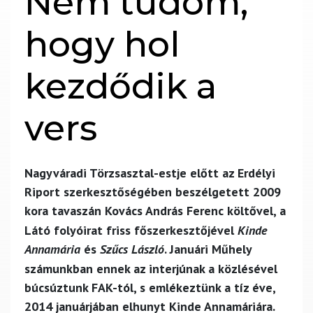
Nem tudom,
hogy hol
kezdődik a
vers
Nagyváradi Törzsasztal-estje előtt az Erdélyi
Riport szerkesztőségében beszélgetett 2009
kora tavaszán
Kovács András Ferenc
költővel, a
Látó folyóirat friss főszerkesztőjével
Kinde
Annamária
és
Szűcs László
. Januári Műhely
számunkban ennek az interjúnak a közlésével
búcsúztunk FAK-tól, s emlékeztünk a tíz éve,
2014 januárjában elhunyt Kinde Annamáriára.