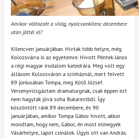
Amikor változott a világ, nyolcvankilenc decembere
után jöttél el?
Kilencven januárjában. Hívtak több helyre, még
Kolozsvárra is az egyetemre. Hívott Péntek János
a régi magyar irodalom katedrára. Meg volt egy
állásom Kolozsváron a színháznál, mert felvett
89 júniusában Tompa, meg Kötő József.
Versenyvizsgáztam dramaturgnak, csak éppen ezt
nem hagyták jóvá soha Bukarestből. Így
köszöntött ránk 89 decembere, és 90
januárjában, amikor Tompa Gábor hívott, akkor
mondtam, hogy nem, Gábor, én most elmegyek
Vásárhelyre, lapot csinálok. Úgyis ott van András.