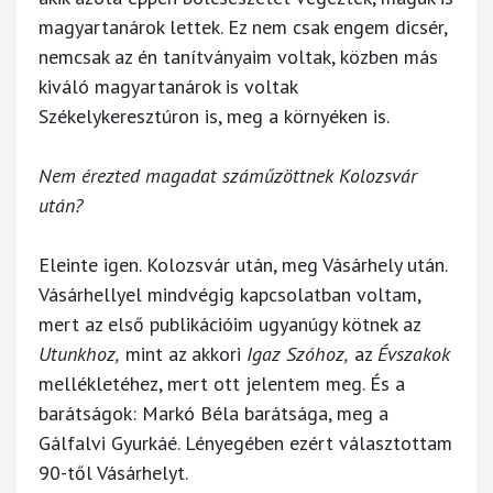
magyartanárok lettek. Ez nem csak engem dicsér,
nemcsak az én tanítványaim voltak, közben más
kiváló magyartanárok is voltak
Székelykeresztúron is, meg a környéken is.
Nem érezted magadat száműzöttnek Kolozsvár
után?
Eleinte igen. Kolozsvár után, meg Vásárhely után.
Vásárhellyel mindvégig kapcsolatban voltam,
mert az első publikációim ugyanúgy kötnek az
Utunkhoz,
mint az akkori
Igaz Szóhoz,
az
Évszakok
mellékletéhez, mert ott jelentem meg. És a
barátságok: Markó Béla barátsága, meg a
Gálfalvi Gyurkáé. Lényegében ezért választottam
90-től Vásárhelyt.