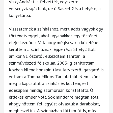
Visky Andrást is felvették, egyszerre
versenyvizsgáztunk, de ő Saszet Géza helyére, a
könyvtárba.
Visszatérnék a színházhoz, mert adós vagyok egy
történetvéggel, ahol ugyanakkor egy történet
eleje kezdődik. Valahogy mégiscsak a közelébe
kerültem a színháznak, éppen Vásárhely által,
amikor 91 őszétől elkezdtem tanítani a
színművészeti főiskolán. 2003-ig tanítottam.
Közben kilenc hónapig társulatvezető igazgató is
voltam a Tompa Miklós Társulatnál. Nem szűnt
meg a kapcsolat a színház és köztem, ezt
édesapám mindig szomorúan konstatálta. Ő
érdekes ember volt. Sok mindenre megtanított,
ahogy nőttem fel, együtt olvastuk a darabokat,
megbeszéltük. A színházban láttam őt is, más