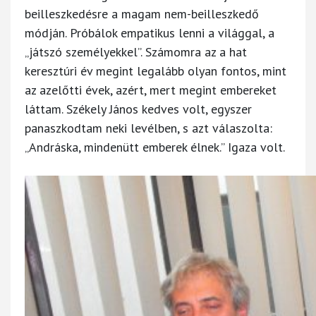
beilleszkedésre a magam nem-beilleszkedő
módján. Próbálok empatikus lenni a világgal, a
„játszó személyekkel”. Számomra az a hat
keresztúri év megint legalább olyan fontos, mint
az azelőtti évek, azért, mert megint embereket
láttam. Székely János kedves volt, egyszer
panaszkodtam neki levélben, s azt válaszolta:
„Andráska, mindenütt emberek élnek.” Igaza volt.