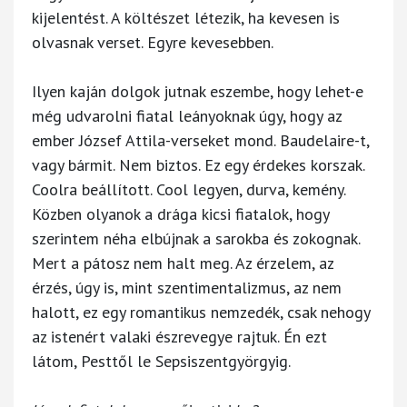
kijelentést. A költészet létezik, ha kevesen is
olvasnak verset. Egyre kevesebben.
Ilyen kaján dolgok jutnak eszembe, hogy lehet-e
még udvarolni fiatal leányoknak úgy, hogy az
ember József Attila-verseket mond. Baudelaire-t,
vagy bármit. Nem biztos. Ez egy érdekes korszak.
Coolra beállított. Cool legyen, durva, kemény.
Közben olyanok a drága kicsi fiatalok, hogy
szerintem néha elbújnak a sarokba és zokognak.
Mert a pátosz nem halt meg. Az érzelem, az
érzés, úgy is, mint szentimentalizmus, az nem
halott, ez egy romantikus nemzedék, csak nehogy
az istenért valaki észrevegye rajtuk. Én ezt
látom, Pesttől le Sepsiszentgyörgyig.