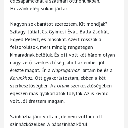
édesapáméknál a szatmári otthonunkban.
Hozzánk elég sokan jártak.
Nagyon sok barátot szereztem. Kit mondjak?
Szilágyi Júliát, Cs. Gyímesi Évát, Balla Zsófiát,
Egyed Pétert, és másokat. Azért rosszak a
felsorolások, mert mindig rengetegen
kimaradnak belőlük. És ott volt két-három olyan
nagyszerű szerkesztőség, ahol az ember jól
érezte magát. Én a
Napsugárhoz
jártam be és a
Korunkhoz.
Ott gyakorlatoztam, ebben a két
szerkesztőségben. Az
Utunk
szerkesztőségében
egészen más gyakorlatok folytak. Az is kiváló
volt. Jól éreztem magam.
Színházba járó voltam, de nem voltam ott
színházközelben. A bábszínház körül