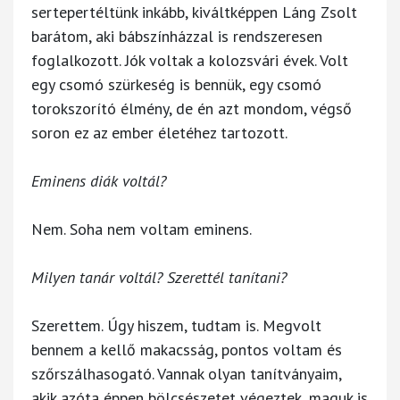
sertepertéltünk inkább, kiváltképpen Láng Zsolt
barátom, aki bábszínházzal is rendszeresen
foglalkozott. Jók voltak a kolozsvári évek. Volt
egy csomó szürkeség is bennük, egy csomó
torokszorító élmény, de én azt mondom, végső
soron ez az ember életéhez tartozott.
Eminens diák voltál?
Nem. Soha nem voltam eminens.
Milyen tanár voltál? Szerettél tanítani?
Szerettem. Úgy hiszem, tudtam is. Megvolt
bennem a kellő makacsság, pontos voltam és
szőrszálhasogató. Vannak olyan tanítványaim,
akik azóta éppen bölcsészetet végeztek, maguk is