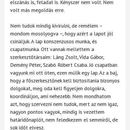
elszánás is, feladat is. Kényszer nem volt. Nem
volt más megoldás erre.
Nem tudok mindig kivirulni, de remélem –
mondom mosolyogva –, hogy azért a lapot jól
csináljuk. A lap konszenzusos munka, és
csapatmunka. Ott vannak mellettem a
szerkesztőtársaim: Láng Zsolt, Vida Gábor,
Demény Péter, Szabó Róbert Csaba. Jó csapatban
vagyunk mi ott öten, ezen múlik egy lap. Az a baj,
hogy a főszerkesztőnek kell biztosítania bizonyos
dolgokat, meg oda kell figyeljen dolgokra,
koordináljon, ami nehezebb. Nem mondhatom
azt, hogy szervezni nem tudok, mert az nem igaz,
nagyon pontos vagyok, mindig is vezettem
határidőnaplót, nem feledkezem el semmiről, de
sok időt elvesz.