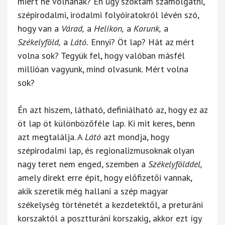
miért ne volnának? Én úgy szoktam számolgatni,
szépirodalmi, irodalmi folyóiratokról lévén szó,
hogy van a
Várad,
a
Helikon,
a
Korunk,
a
Székelyföld,
a
Látó.
Ennyi? Öt lap? Hát az mért
volna sok? Tegyük fel, hogy valóban másfél
millióan vagyunk, mind olvasunk. Mért volna
sok?
Én azt hiszem, látható, definiálható az, hogy ez az
öt lap öt különbözőféle lap. Ki mit keres, benn
azt megtalálja. A
Látó
azt mondja, hogy
szépirodalmi lap, és regionalizmusoknak olyan
nagy teret nem enged, szemben a
Székelyfölddel,
amely direkt erre épít, hogy előfizetői vannak,
akik szeretik még hallani a szép magyar
székelység történetét a kezdetektől, a preturáni
korszaktól a posztturáni korszakig, akkor ezt így