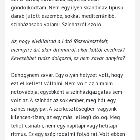
gondolkodtam. Nem egy ilyen skandináv típusú
darab jutott eszembe, sokkal mediterránibb,
színházasabb valami. Színházról szóló.
Az, hogy elvállaltad a Látó főszerkesztését,
mennyire árt akár drámaírói, akár költői énednek?
Kevesebbet tudsz dolgozni, ez nem zavar annyira?
Dehogynem zavar. Egy olyan helyzet volt, hogy
ezt el kellett vállalni. Nem volt az álmaim
netovábbja, egyébként a színházigazgatás sem
volt az. A színház az sok ember, meg hát egy
színes nagyipar. A szerkesztőségben vagyunk
kilencen-tízen, az egy más jellegű dolog. Meg
lehet csinálni, nem egy napilapi vagy hetilapi
ritmus. Ez egy szépirodalmi folyóirat. Volt ebben