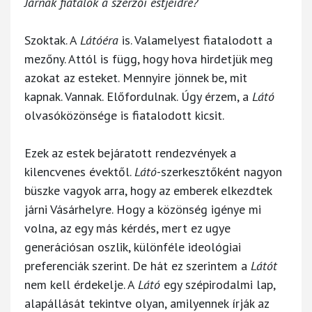
Járnak fiatalok a szerzői estjeidre?
Szoktak. A
Látóéra
is. Valamelyest fiatalodott a
mezőny. Attól is függ, hogy hova hirdetjük meg
azokat az esteket. Mennyire jönnek be, mit
kapnak. Vannak. Előfordulnak. Úgy érzem, a
Látó
olvasóközönsége is fiatalodott kicsit.
Ezek az estek bejáratott rendezvények a
kilencvenes évektől.
Látó
-szerkesztőként nagyon
büszke vagyok arra, hogy az emberek elkezdtek
járni Vásárhelyre. Hogy a közönség igénye mi
volna, az egy más kérdés, mert ez ugye
generációsan oszlik, különféle ideológiai
preferenciák szerint. De hát ez szerintem a
Látót
nem kell érdekelje. A
Látó
egy szépirodalmi lap,
alapállását tekintve olyan, amilyennek írják az