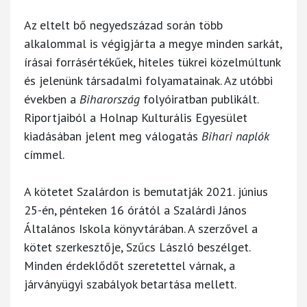
Az eltelt bő negyedszázad során több
alkalommal is végigjárta a megye minden sarkát,
írásai forrásértékűek, hiteles tükrei közelmúltunk
és jelenünk társadalmi folyamatainak. Az utóbbi
években a
Biharország
folyóiratban publikált.
Riportjaiból a Holnap Kulturális Egyesület
kiadásában jelent meg válogatás
Bihari naplók
címmel.
A kötetet Szalárdon is bemutatják 2021. június
25-én, pénteken 16 órától a Szalárdi János
Általános Iskola könyvtárában. A szerzővel a
kötet szerkesztője, Szűcs László beszélget.
Minden érdeklődőt szeretettel várnak, a
járványügyi szabályok betartása mellett.