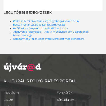
LEGUTÓBBI BEJEGYZÉSEK
Podcast: A mi hivatásunk legnagyobb gyilkosa a rutin
Búcsú Molnár László József festőművésztől
Az 50 színes árnyalata – rovatindító vallomás
„Nagyvárad közönsége” – Ady A műhelyben című darabjának
koszorúszalagja
Kampány egy különleges gyerekverskötet megjelenéséért
KULTURÁLIS FOLYÓIRAT ÉS PORTÁL
Irodalom
Fényjáték
Esszé
Társadalom