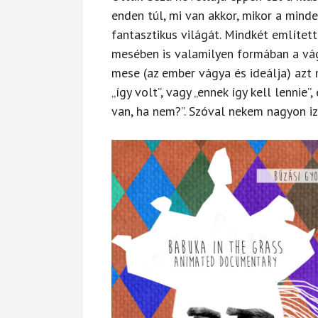
enden túl, mi van akkor, mikor a min
fantasztikus világát. Mindkét említet
mesében is valamilyen formában a vág
mese (az ember vágya és ideálja) azt 
„így volt”, vagy „ennek így kell lennie
van, ha nem?”. Szóval nekem nagyon iz