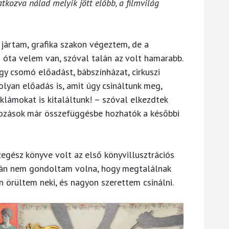
atkozva nálad melyik jött előbb, a filmvilág
jártam, grafika szakon végeztem, de a
 óta velem van, szóval talán az volt hamarabb.
y csomó előadást, bábszínházat, cirkuszi
olyan előadás is, amit úgy csináltunk meg,
lámokat is kitaláltunk! – szóval elkezdtek
kozások már összefüggésbe hozhatók a későbbi
egész könyve volt az első könyvillusztrációs
lán nem gondoltam volna, hogy megtalálnak
n örültem neki, és nagyon szerettem csinálni.