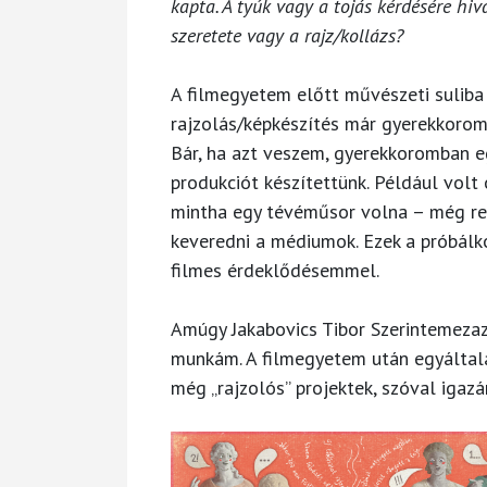
kapta. A tyúk vagy a tojás kérdésére hiv
szeretete vagy a rajz/kollázs?
A filmegyetem előtt művészeti suliba 
rajzolás/képkészítés már gyerekkorom
Bár, ha azt veszem, gyerekkoromban eg
produkciót készítettünk. Például volt 
mintha egy tévéműsor volna – még rek
keveredni a médiumok. Ezek a próbál
filmes érdeklődésemmel.
Amúgy Jakabovics Tibor Szerintemezaz
munkám. A filmegyetem után egyálta
még „rajzolós” projektek, szóval igazá