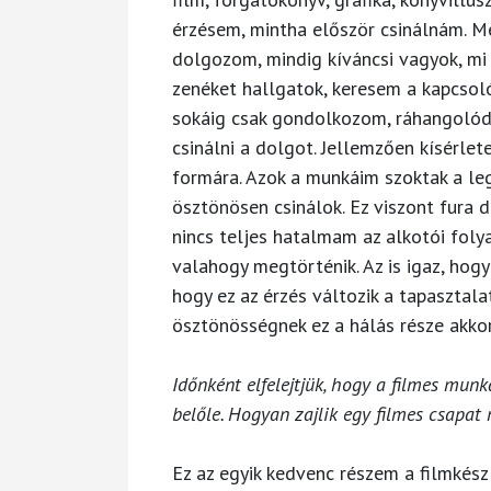
érzésem, mintha először csinálnám. M
dolgozom, mindig kíváncsi vagyok, mi l
zenéket hallgatok, keresem a kapcsoló
sokáig csak gondolkozom, ráhangolód
csinálni a dolgot. Jellemzően kísérlet
formára. Azok a munkáim szoktak a leg
ösztönösen csinálok. Ez viszont fura d
nincs teljes hatalmam az alkotói foly
valahogy megtörténik. Az is igaz, hog
hogy ez az érzés változik a tapasztala
ösztönösségnek ez a hálás része akkor
Időnként elfelejtjük, hogy a filmes mun
belőle. Hogyan zajlik egy filmes csapa
Ez az egyik kedvenc részem a filmkész