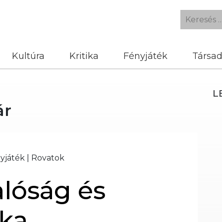
Kultúra
Kritika
Fényjáték
Társa
L
ár
yjáték
|
Rovatok
alóság és
ka