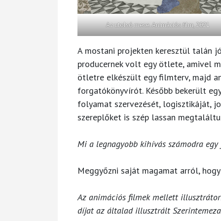
Az utolsó mese. Animációs film, 2021
A mostani projekten keresztül talán 
producernek volt egy ötlete, amivel m
ötletre elkészült egy filmterv, majd 
forgatókönyvírót. Később bekerült egy
folyamat szervezését, logisztikáját, jo
szereplőket is szép lassan megtaláltu
Mi a legnagyobb kihívás számodra egy f
Meggyőzni saját magamat arról, hogy a
Az animációs filmek mellett illusztráto
díjat az általad illusztrált Szerintem