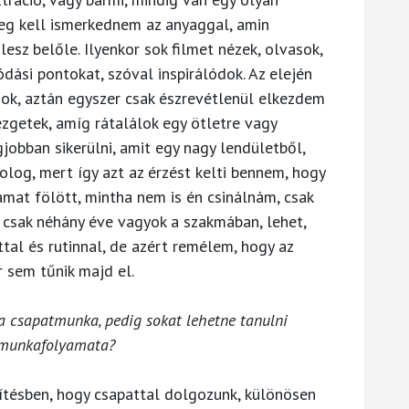
eg kell ismerkednem az anyaggal, amin
esz belőle. Ilyenkor sok filmet nézek, olvasok,
dási pontokat, szóval inspirálódok. Az elején
ok, aztán egyszer csak észrevétlenül elkezdem
ezgetek, amíg rátalálok egy ötletre vagy
jobban sikerülni, amit egy nagy lendületből,
olog, mert így azt az érzést kelti bennem, hogy
amat fölött, mintha nem is én csinálnám, csak
y csak néhány éve vagyok a szakmában, lehet,
ttal és rutinnal, de azért remélem, hogy az
 sem tűnik majd el.
ka csapatmunka, pedig sokat lehetne tanulni
t munkafolyamata?
ítésben, hogy csapattal dolgozunk, különösen