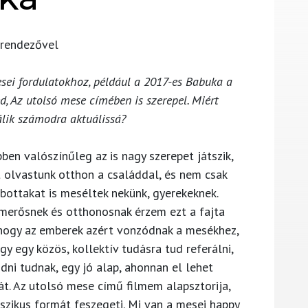
 rendezővel
sei fordulatokhoz, például a 2017-es Babuka a
, Az utolsó mese címében is szerepel. Miért
lik számodra aktuálissá?
n valószínűleg az is nagy szerepet játszik,
olvastunk otthon a családdal, és nem csak
bottakat is meséltek nekünk, gyerekeknek.
ismerősnek és otthonosnak érzem ezt a fajta
hogy az emberek azért vonzódnak a mesékhez,
y egy közös, kollektív tudásra tud referálni,
ni tudnak, egy jó alap, ahonnan el lehet
át. Az utolsó mese című filmem alapsztorija,
sszikus formát feszegeti. Mi van a mesei happy