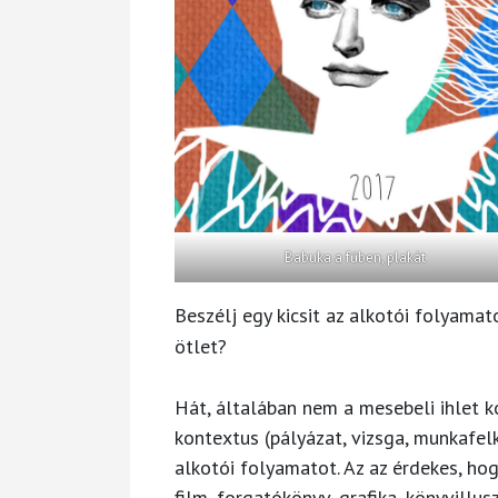
Babuka a fűben, plakát
Beszélj egy kicsit az alkotói folyama
ötlet?
Hát, általában nem a mesebeli ihlet k
kontextus (pályázat, vizsga, munkafelké
alkotói folyamatot. Az az érdekes, ho
film, forgatókönyv, grafika, könyvillus