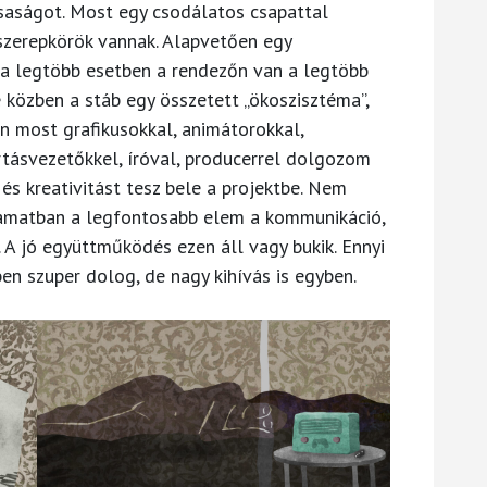
ársaságot. Most egy csodálatos csapattal
szerepkörök vannak. Alapvetően egy
l a legtöbb esetben a rendezőn van a legtöbb
e közben a stáb egy összetett „ökoszisztéma”,
Én most grafikusokkal, animátorokkal,
tásvezetőkkel, íróval, producerrel dolgozom
és kreativitást tesz bele a projektbe. Nem
yamatban a legfontosabb elem a kommunikáció,
 A jó együttműködés ezen áll vagy bukik. Ennyi
n szuper dolog, de nagy kihívás is egyben.