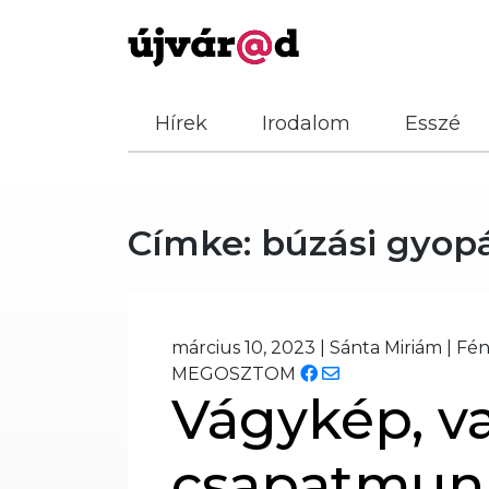
Hírek
Irodalom
Esszé
Címke:
búzási gyop
március 10, 2023
|
Sánta Miriám
|
Fén
MEGOSZTOM
Vágykép, v
csapatmun