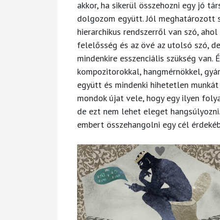
akkor, ha sikerül összehozni egy jó t
dolgozom együtt. Jól meghatározott 
hierarchikus rendszerről van szó, aho
felelősség és az övé az utolsó szó, d
mindenkire esszenciális szükség van. 
kompozitorokkal, hangmérnökkel, gyár
együtt és mindenki hihetetlen munkát 
mondok újat vele, hogy egy ilyen fol
de ezt nem lehet eleget hangsúlyozni.
embert összehangolni egy cél érdekébe