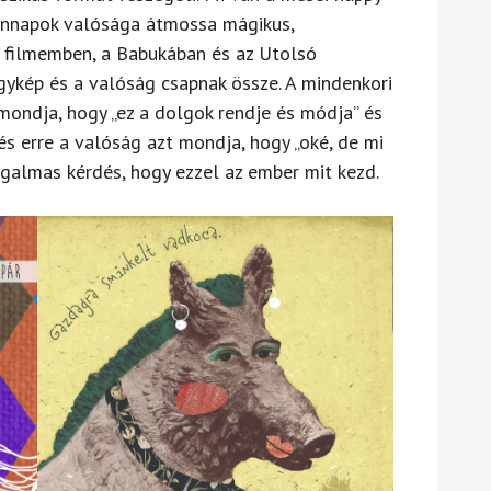
dennapok valósága átmossa mágikus,
t filmemben, a Babukában és az Utolsó
ykép és a valóság csapnak össze. A mindenkori
mondja, hogy „ez a dolgok rendje és módja” és
”, és erre a valóság azt mondja, hogy „oké, de mi
galmas kérdés, hogy ezzel az ember mit kezd.