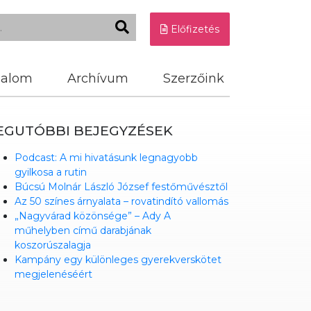
Előfizetés
dalom
Archívum
Szerzőink
EGUTÓBBI BEJEGYZÉSEK
Podcast: A mi hivatásunk legnagyobb
gyilkosa a rutin
Búcsú Molnár László József festőművésztől
Az 50 színes árnyalata – rovatindító vallomás
„Nagyvárad közönsége” – Ady A
műhelyben című darabjának
koszorúszalagja
Kampány egy különleges gyerekverskötet
megjelenéséért