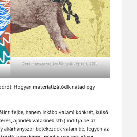
Szerintemezazegész. Könyvilusztráció, 2021
todról. Hogyan materializálódik nálad egy
ólint fejbe, hanem inkább valami konkrét, külső
rés, ajándék valakinek stb.) indítja be az
gy akárhányszor belekezdek valamibe, legyen az
ztráció, vagy bármi, mindig van egy olyan