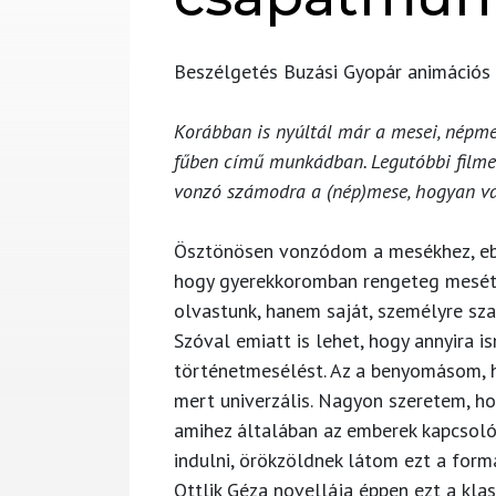
Beszélgetés Buzási Gyopár animációs
Korábban is nyúltál már a mesei, népme
fűben című munkádban. Legutóbbi filmed
vonzó számodra a (nép)mese, hogyan vá
Ösztönösen vonzódom a mesékhez, ebbe
hogy gyerekkoromban rengeteg mesét 
olvastunk, hanem saját, személyre sza
Szóval emiatt is lehet, hogy annyira 
történetmesélést. Az a benyomásom, 
mert univerzális. Nagyon szeretem, hog
amihez általában az emberek kapcsolód
indulni, örökzöldnek látom ezt a form
Ottlik Géza novellája éppen ezt a kla