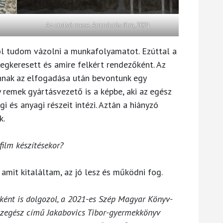
Az utolsó mese. Animációs film, 2021
jól tudom vázolni a munkafolyamatot. Ezúttal a
egkeresett és amire felkért rendezőként. Az
annak az elfogadása után bevontunk egy
 remek gyártásvezető is a képbe, aki az egész
gi és anyagi részeit intézi. Aztán a hiányzó
k.
ilm készítésekor?
mit kitaláltam, az jó lesz és működni fog.
rként is dolgozol, a 2021-es Szép Magyar Könyv-
ezazegész című Jakabovics Tibor-gyermekkönyv