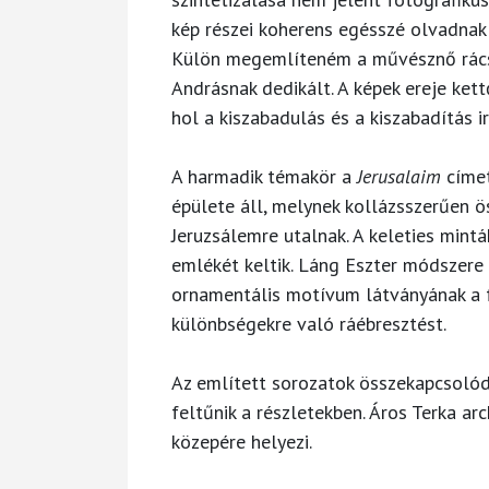
kép részei koherens egésszé olvadnak ö
Külön megemlíteném a művésznő rácso
Andrásnak dedikált. A képek ereje kett
hol a kiszabadulás és a kiszabadítás ir
A harmadik témakör a
Jerusalaim
címet
épülete áll, melynek kollázsszerűen ös
Jeruzsálemre utalnak. A keleties mint
emlékét keltik. Láng Eszter módszere
ornamentális motívum látványának a f
különbségekre való ráébresztést.
Az említett sorozatok összekapcsoló
feltűnik a részletekben. Áros Terka ar
közepére helyezi.