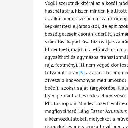
Végül szeretnék kitérni az alkotói mó
használatára, hiszen minden kiállítot
az alkotói módszerben a számítógéppe
képkészítési eljárásoktól, de épít azo
beszélgetéseink során kiderült, szám
számítási kapacitása biztosítja számár
Elmentheti, majd újra előhívhatja a m
egyesítheti és egymásba transzformá
rajz, festmény). Itt nem végső döntés
folyamat során
[3]
az adott technoméd
átveszi a hagyományos médiumokból ism
beépíti azokat saját tárgykörébe. Kiala
Ilyen például a beszédes elnevezésű
Photoshopban. Mindezt azért említem,
megfigyelhető Láng Eszter
Jerusalaim
a kézmozdulatokat, melyekkel a művés
rétegeket és mélységeket nyit meg az