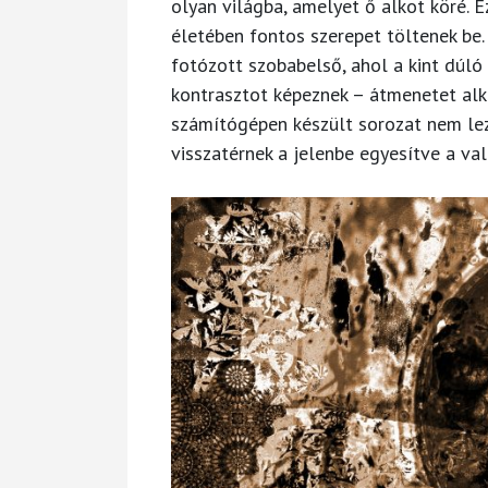
olyan világba, amelyet ő alkot köré. E
életében fontos szerepet töltenek be
fotózott szobabelső, ahol a kint dúló
kontrasztot képeznek – átmenetet alko
számítógépen készült sorozat nem lezár
visszatérnek a jelenbe egyesítve a való