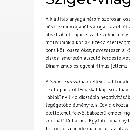
A kiállítás anyaga három szorosan ös
húsz év munkájából válogat: az elsőt
absztrahált tájai és zárt szobái, a má
motívumok alkotják. Ezek a szerteága
pont köti össze őket, nevezetesen a k
biztos ismeretén alapuló kérdésfelveté
Dinamizmus és egyéni ritmus jellemzi
A
Sziget-sorozat
ban reflexiókat fogal
ökológiai problémákkal kapcsolatban.
„ablak” nyílik a disztópia negativitás
legégetőbb élményre, a Covid okozta s
élettelenül fekvő, bábszerű emberi fig
koronát” láthatunk. Egy interjúban nyi
felforgatta mindennapjait és az utazá