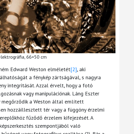
 elektrográfia, 66×50 cm
eném Edward Weston elméletét
[2]
, aki
lhatóságát a fénykép zártságával, s nagyra
ny integritását. Azzal érvelt, hogy a fotó
lgozásnak vagy manipulációnak. Láng Eszter
y megőrződik a Weston által említett
sen hozzáillesztett tér vagy a függöny érzelmi
zereplőkhöz fűződő érzelem kifejezését. A
, képszerkesztés szempontjából való
 hűséget vagy fotografikus realitása (?). Bár a