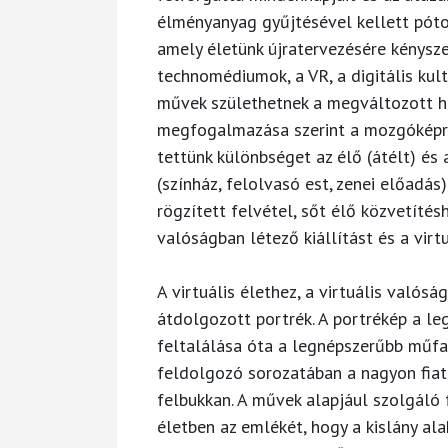
élményanyag gyűjtésével kellett pótol
amely életünk újratervezésére kénysze
technomédiumok, a VR, a digitális kul
művek születhetnek a megváltozott hel
megfogalmazása szerint a mozgóképrö
tettünk különbséget az élő (átélt) és 
(színház, felolvasó est, zenei előadá
rögzített felvétel, sőt élő közvetítésh
valóságban létező kiállítást és a virtuá
A virtuális élethez, a virtuális valós
átdolgozott portrék. A portrékép a le
feltalálása óta a legnépszerűbb műfaj
feldolgozó sorozatában a nagyon fiata
felbukkan. A művek alapjául szolgáló 
életben az emlékét, hogy a kislány ala