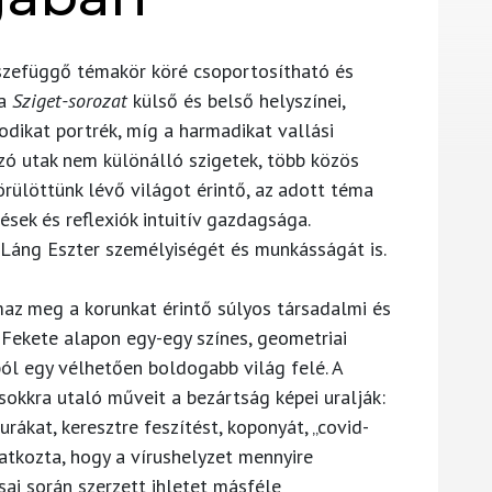
szefüggő témakör köré csoportosítható és
 a
Sziget-sorozat
külső és belső helyszínei,
sodikat portrék, míg a harmadikat vallási
zó utak nem különálló szigetek, több közös
örülöttünk lévő világot érintő, az adott téma
sek és reflexiók intuitív gazdagsága.
 Láng Eszter személyiségét és munkásságát is.
maz meg a korunkat érintő súlyos társadalmi és
 Fekete alapon egy-egy színes, geometriai
ából egy vélhetően boldogabb világ felé. A
okkra utaló műveit a bezártság képei uralják:
urákat, keresztre feszítést, koponyát, „covid-
latkozta, hogy a vírushelyzet mennyire
sai során szerzett ihletet másféle