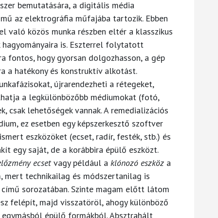
dszer bemutatására, a digitális média
t mű az elektrográfia műfajába tartozik. Ebben
l való közös munka részben eltér a klasszikus
k hagyományaira is. Eszterrel folytatott
ára fontos, hogy gyorsan dolgozhasson, a gép
a a hatékony és konstruktív alkotást.
unkafázisokat, újrarendezheti a rétegeket,
lhatja a legkülönbözőbb médiumokat (fotó,
ek, csak lehetőségek vannak. A remedializációs
ium, ez esetben egy képszerkesztő szoftver
ert eszközöket (ecset, radír, festék, stb.) és
kít egy saját, de a korábbira épülő eszközt.
előzmény ecset
vagy például a
klónozó eszköz
a
 mert technikailag és módszertanilag is
című sorozatában. Szinte magam előtt látom
z felépít, majd visszatöröl, ahogy különböző
 egymásból épülő formákból. Absztrahált