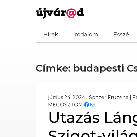
Hírek
Irodalom
Esszé
Címke:
budapesti Cs
június 24, 2024
|
Spitzer Fruzsina
|
F
MEGOSZTOM
Utazás Lán
Sziget-vil