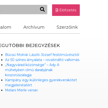
Előfizetés
dalom
Archívum
Szerzőink
EGUTÓBBI BEJEGYZÉSEK
Búcsú Molnár László József festőművésztől
Az 50 színes árnyalata – rovatindító vallomás
„Nagyvárad közönsége” – Ady A
műhelyben című darabjának
koszorúszalagja
Kampány egy különleges gyerekverskötet
megjelenéséért
Melani Merle versei