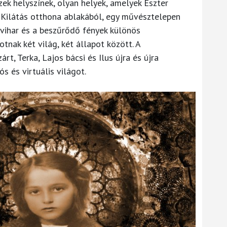
zek helyszínek, olyan helyek, amelyek Eszter
. Kilátás otthona ablakából, egy művésztelepen
 vihar és a beszűrődő fények különös
tnak két világ, két állapot között. A
t, Terka, Lajos bácsi és Ilus újra és újra
s és virtuális világot.