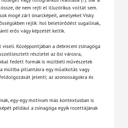
ssze, de nem rejti el illuzórikus voltát sem.
k mögé zárt önarcképeit, amelyeket Visky
ősségükben rejlik: hol beletörődést sugallnak,
ánti erős vágy képzetét keltik.
 viseli. Középpontjában a debreceni zsinagóga
szeillesztett részletei az ősi városra,
ákkal fedett formák is múltbéli művészetek
 a múltba pillantásra egy műalkotás vagy
eldolgozását jelenti; az azonosságokra és
dnak, egy-egy motívum más kontextusban is
cképét például a zsinagóga egyik rozettájának