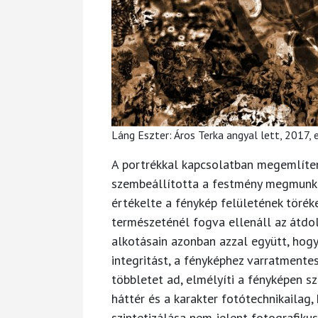
Láng Eszter: Áros Terka angyal lett, 2017,
A portrékkal kapcsolatban megemlít
szembeállította a festmény megmunká
értékelte a fénykép felületének töréke
természeténél fogva ellenáll az átdo
alkotásain azonban azzal együtt, hog
integritást, a fényképhez varratmente
többletet ad, elmélyíti a fényképen s
háttér és a karakter fotótechnikailag
szintetizálása nem jelent fotografikus