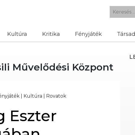
Kultúra
Kritika
Fényjáték
Társa
L
ili Művelődési Központ
ényjáték
|
Kultúra
|
Rovatok
g Eszter
ágában