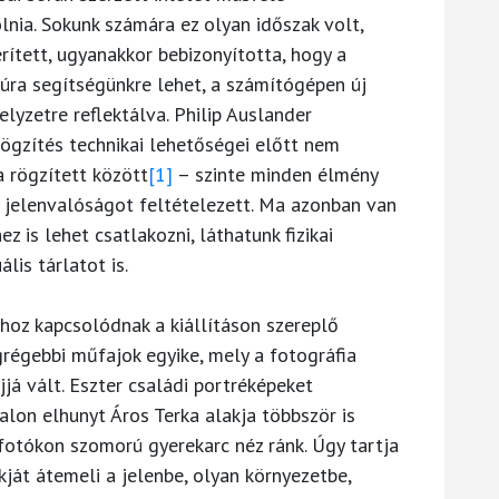
nia. Sokunk számára ez olyan időszak volt,
rített, ugyanakkor bebizonyította, hogy a
túra segítségünkre lehet, a számítógépen új
yzetre reflektálva. Philip Auslander
gzítés technikai lehetőségei előtt nem
a rögzített között
[1]
– szinte minden élmény
s) jelenvalóságot feltételezett. Ma azonban van
ez is lehet csatlakozni, láthatunk fizikai
lis tárlatot is.
ághoz kapcsolódnak a kiállításon szereplő
grégebbi műfajok egyike, mely a fotográfia
já vált. Eszter családi portréképeket
lon elhunyt Áros Terka alakja többször is
fotókon szomorú gyerekarc néz ránk. Úgy tartja
kját átemeli a jelenbe, olyan környezetbe,