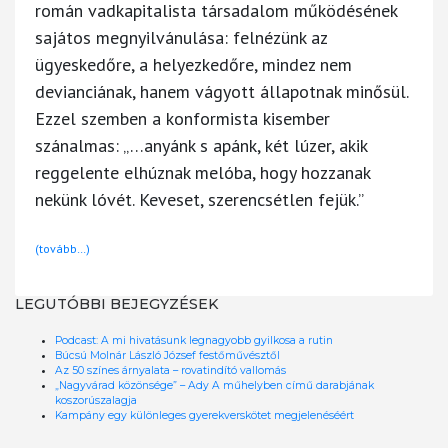
román vadkapitalista társadalom működésének
sajátos megnyilvánulása: felnézünk az
ügyeskedőre, a helyezkedőre, mindez nem
devianciának, hanem vágyott állapotnak minősül.
Ezzel szemben a konformista kisember
szánalmas: „…anyánk s apánk, két lúzer, akik
reggelente elhúznak melóba, hogy hozzanak
nekünk lóvét. Keveset, szerencsétlen fejük.”
(tovább…)
LEGUTÓBBI BEJEGYZÉSEK
Podcast: A mi hivatásunk legnagyobb gyilkosa a rutin
Búcsú Molnár László József festőművésztől
Az 50 színes árnyalata – rovatindító vallomás
„Nagyvárad közönsége” – Ady A műhelyben című darabjának
koszorúszalagja
Kampány egy különleges gyerekverskötet megjelenéséért