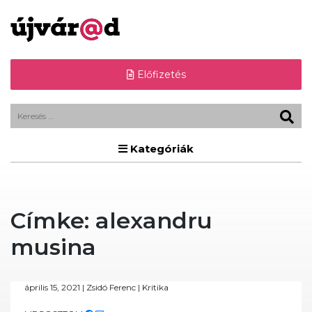
Előfizetés
Kategóriák
Címke:
alexandru
musina
április 15, 2021
|
Zsidó Ferenc
|
Kritika