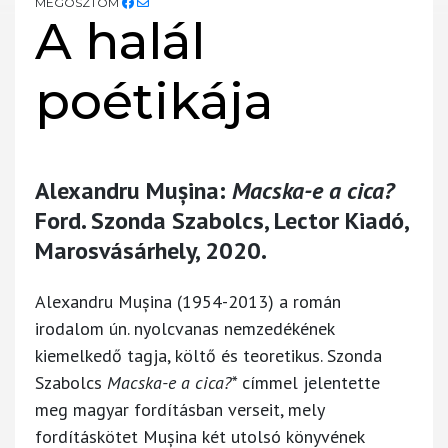
MEGOSZTOM
A halál
poétikája
Alexandru Mușina:
Macska-e a cica?
Ford. Szonda Szabolcs, Lector Kiadó,
Marosvásárhely, 2020.
Alexandru Mușina (1954-2013) a román
irodalom ún. nyolcvanas nemzedékének
kiemelkedő tagja, költő és teoretikus. Szonda
Szabolcs
Macska-e a cica?*
címmel jelentette
meg magyar fordításban verseit, mely
fordításkötet Mușina két utolsó könyvének