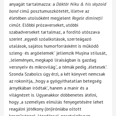
anyagát tartalmazza: a
Dáktör Niku & his skyzoid
band
című posztumuszkötetét, illetve az
életében utolsóként megjelent
Regele dimineții
címűt. Előbbi prózaverseket, utóbbi
szabadverseket tartalmaz, a fordító utószava
szerint „egyedi szóalkotások, szerteágazó
utalások, sajátos humorforrásként is működő
szleng- és argóelemek” jellemzik Mușina stílusát,
„leleményes, megkapó líraiságban is gazdag
versnyelv és mikrovilág”, a témák pedig „életesek”.
Szonda Szabolcs úgy érzi, a két könyvet nemcsak
az rokonítja, „hogy a gyógyíthatatlan betegség
árnyékában íródtak”, hanem a manír és a
világnézet is. Ugyanakkor döbbenetes átélni,
hogy „a személyes elmúlás fenyegetésére lehet
reagálni jótékony (ön)iróniába oltott
keserűséggel, lázadással, nosztalgikusan,