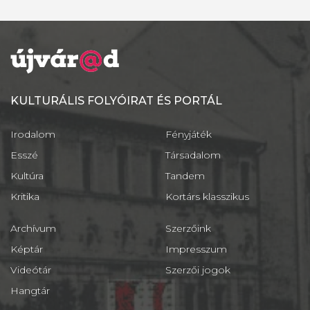
KULTURÁLIS FOLYÓIRAT ÉS PORTÁL
Irodalom
Fényjáték
Esszé
Társadalom
Kultúra
Tandem
Kritika
Kortárs klasszikus
Archívum
Szerzőink
Képtár
Impresszum
Videótár
Szerzői jogok
Hangtár