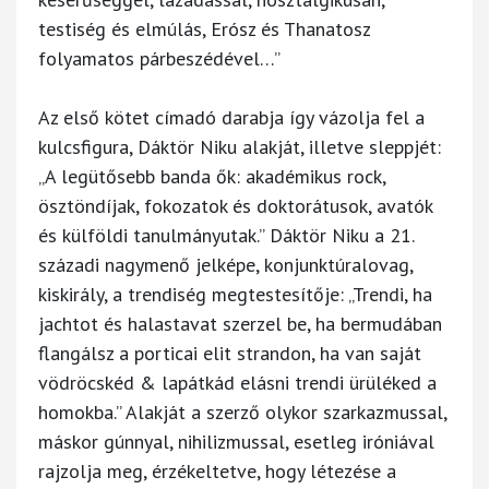
testiség és elmúlás, Erósz és Thanatosz
folyamatos párbeszédével…”
Az első kötet címadó darabja így vázolja fel a
kulcsfigura, Dáktör Niku alakját, illetve sleppjét:
„A legütősebb banda ők: akadémikus rock,
ösztöndíjak, fokozatok és doktorátusok, avatók
és külföldi tanulmányutak.” Dáktör Niku a 21.
századi nagymenő jelképe, konjunktúralovag,
kiskirály, a trendiség megtestesítője: „Trendi, ha
jachtot és halastavat szerzel be, ha bermudában
flangálsz a porticai elit strandon, ha van saját
vödröcskéd & lapátkád elásni trendi ürüléked a
homokba.” Alakját a szerző olykor szarkazmussal,
máskor gúnnyal, nihilizmussal, esetleg iróniával
rajzolja meg, érzékeltetve, hogy létezése a