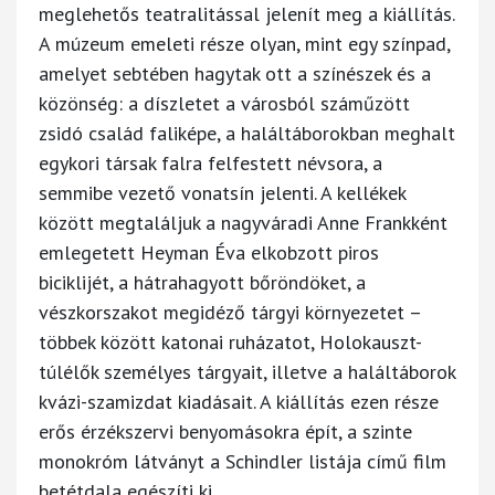
meglehetős teatralitással jelenít meg a kiállítás.
A múzeum emeleti része olyan, mint egy színpad,
amelyet sebtében hagytak ott a színészek és a
közönség: a díszletet a városból száműzött
zsidó család faliképe, a haláltáborokban meghalt
egykori társak falra felfestett névsora, a
semmibe vezető vonatsín jelenti. A kellékek
között megtaláljuk a nagyváradi Anne Frankként
emlegetett Heyman Éva elkobzott piros
biciklijét, a hátrahagyott bőröndöket, a
vészkorszakot megidéző tárgyi környezetet –
többek között katonai ruházatot, Holokauszt-
túlélők személyes tárgyait, illetve a haláltáborok
kvázi-szamizdat kiadásait. A kiállítás ezen része
erős érzékszervi benyomásokra épít, a szinte
monokróm látványt a Schindler listája című film
betétdala egészíti ki.