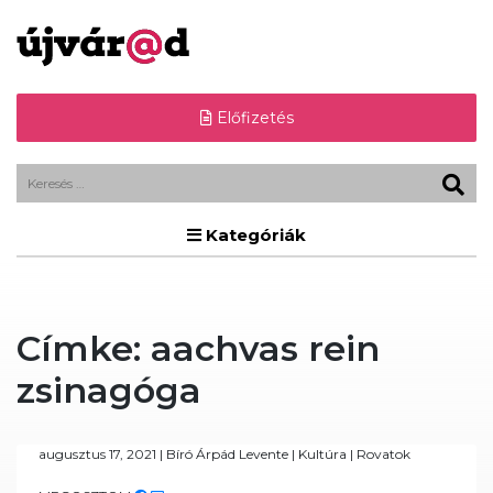
Előfizetés
Kategóriák
Címke:
aachvas rein
zsinagóga
augusztus 17, 2021
|
Bíró Árpád Levente
|
Kultúra
|
Rovatok