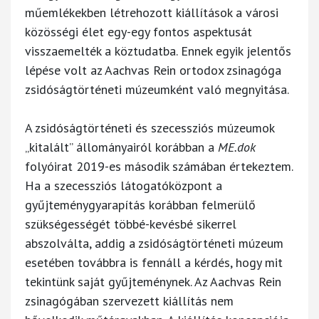
műemlékekben létrehozott kiállítások a városi
közösségi élet egy-egy fontos aspektusát
visszaemelték a köztudatba. Ennek egyik jelentős
lépése volt az Aachvas Rein ortodox zsinagóga
zsidóságtörténeti múzeumként való megnyitása.
A zsidóságtörténeti és szecessziós múzeumok
„kitalált” állományairól korábban a
ME.dok
folyóirat 2019-es második számában értekeztem.
Ha a szecessziós látogatóközpont a
gyűjteménygyarapítás korábban felmerülő
szükségességét többé-kevésbé sikerrel
abszolválta, addig a zsidóságtörténeti múzeum
esetében továbbra is fennáll a kérdés, hogy mit
tekintünk saját gyűjteménynek. Az Aachvas Rein
zsinagógában szervezett kiállítás nem