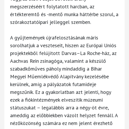
megszerzéséért folytatott harcban, az
értékteremtő és -mentő munka háttérbe szorul, a
szórakoztatóipari jelleggel szemben.
A gyűjtemények újrafelosztásának máris
sorolhatjuk a veszteseit, hiszen az Európai Uniós
projektekből felújított Darvas–La Roche-ház, az
Aachvas Rein zsinagóga, valamint a készülő
szabadkőműves páholy mindaddig a Bihar
Megyei Műemlékvédő Alapítvány kezelésébe
kerülnek, amíg a pályázatok futamideje
megszűnik. Ez a gyakorlatban azt jelenti, hogy
ezek a fiókintézmények elveszítik múzeumi
státuszukat – legalábbis arra a négy-öt évre,
ameddig az előbbiekben vázolt helyzet fennáll. A
nézőközönség számára ez nem jelent érezhető