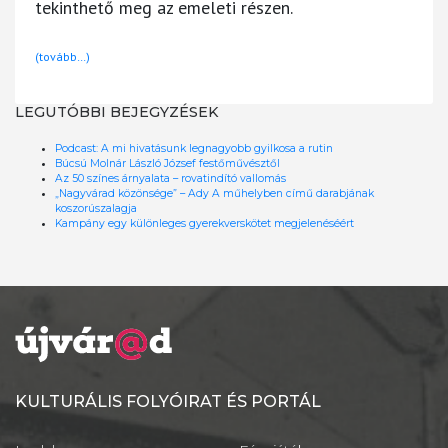
tekinthető meg az emeleti részen.
(tovább…)
LEGUTÓBBI BEJEGYZÉSEK
Podcast: A mi hivatásunk legnagyobb gyilkosa a rutin
Búcsú Molnár László József festőművésztől
Az 50 színes árnyalata – rovatindító vallomás
„Nagyvárad közönsége” – Ady A műhelyben című darabjának
koszorúszalagja
Kampány egy különleges gyerekverskötet megjelenéséért
KULTURÁLIS FOLYÓIRAT ÉS PORTÁL