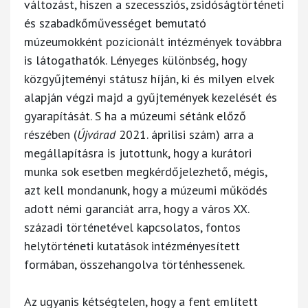
változást, hiszen a szecessziós, zsidóságtörténeti
és szabadkőművességet bemutató
múzeumokként pozícionált intézmények továbbra
is látogathatók. Lényeges különbség, hogy
közgyűjteményi státusz híján, ki és milyen elvek
alapján végzi majd a gyűjtemények kezelését és
gyarapítását. S ha a múzeumi sétánk előző
részében (
Újvárad
2021. áprilisi szám) arra a
megállapításra is jutottunk, hogy a kurátori
munka sok esetben megkérdőjelezhető, mégis,
azt kell mondanunk, hogy a múzeumi működés
adott némi garanciát arra, hogy a város XX.
századi történetével kapcsolatos, fontos
helytörténeti kutatások intézményesített
formában, összehangolva történhessenek.
Az ugyanis kétségtelen, hogy a fent említett