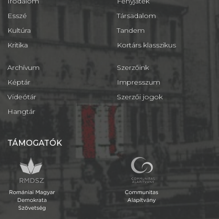
Irodalom
Fényjáték
Esszé
Társadalom
Kultúra
Tandem
Kritika
Kortárs klasszikus
Archívum
Szerzőink
Képtár
Impresszum
Videótár
Szerzői jogok
Hangtár
TÁMOGATÓK