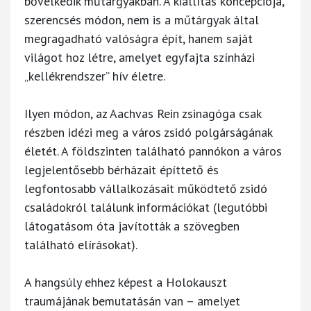
bővelkedik műtárgyakban. A kiállítás koncepciója,
szerencsés módon, nem is a műtárgyak által
megragadható valóságra épít, hanem saját
világot hoz létre, amelyet egyfajta színházi
„kellékrendszer” hív életre.
Ilyen módon, az Aachvas Rein zsinagóga csak
részben idézi meg a város zsidó polgárságának
életét. A földszinten található pannókon a város
legjelentősebb bérházait építtető és
legfontosabb vállalkozásait működtető zsidó
családokról találunk információkat (legutóbbi
látogatásom óta javították a szövegben
található elírásokat).
A hangsúly ehhez képest a Holokauszt
traumájának bemutatásán van – amelyet