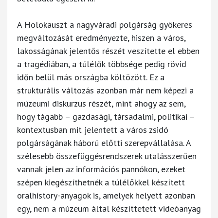
A Holokauszt a nagyváradi polgárság gyökeres
megváltozását eredményezte, hiszen a város,
lakosságának jelentős részét veszítette el ebben
a tragédiában, a túlélők többsége pedig rövid
időn belül más országba költözött. Ez a
strukturális változás azonban már nem képezi a
múzeumi diskurzus részét, mint ahogy az sem,
hogy tágabb – gazdasági, társadalmi, politikai –
kontextusban mit jelentett a város zsidó
polgárságának háború előtti szerepvállalása. A
szélesebb összefüggésrendszerek utalásszerűen
vannak jelen az információs pannókon, ezeket
szépen kiegészíthetnék a túlélőkkel készített
oralhistory-anyagok is, amelyek helyett azonban
egy, nem a múzeum által készíttetett videóanyag