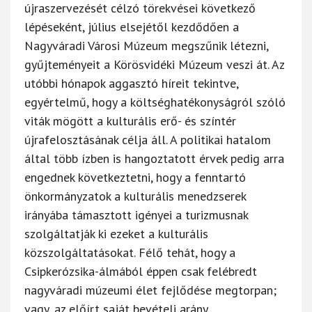
újraszervezését célzó törekvései következő
lépéseként, július elsejétől kezdődően a
Nagyváradi Városi Múzeum megszűnik létezni,
gyűjteményeit a Körösvidéki Múzeum veszi át. Az
utóbbi hónapok aggasztó híreit tekintve,
egyértelmű, hogy a költséghatékonyságról szóló
viták mögött a kulturális erő- és színtér
újrafelosztásának célja áll. A politikai hatalom
által több ízben is hangoztatott érvek pedig arra
engednek következtetni, hogy a fenntartó
önkormányzatok a kulturális menedzserek
irányába támasztott igényei a turizmusnak
szolgáltatják ki ezeket a kulturális
közszolgáltatásokat. Félő tehát, hogy a
Csipkerózsika-álmából éppen csak felébredt
nagyváradi múzeumi élet fejlődése megtorpan;
vagy, az előírt saját bevételi arány