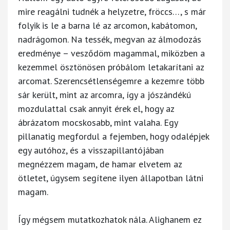
mire reagálni tudnék a helyzetre, fröccs…, s már
folyik is le a barna lé az arcomon, kabátomon,
nadrágomon. Na tessék, megvan az álmodozás
eredménye – vesződöm magammal, miközben a
kezemmel ösztönösen próbálom letakarítani az
arcomat. Szerencsétlenségemre a kezemre több
sár került, mint az arcomra, így a jószándékú
mozdulattal csak annyit érek el, hogy az
ábrázatom mocskosabb, mint valaha. Egy
pillanatig megfordul a fejemben, hogy odalépjek
egy autóhoz, és a visszapillantójában
megnézzem magam, de hamar elvetem az
ötletet, úgysem segítene ilyen állapotban látni
magam.
Így mégsem mutatkozhatok nála. Alighanem ez