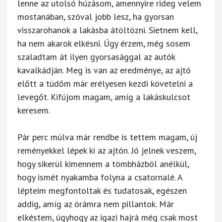
lenne az utolsó húzásom, amennyire rideg velem
mostanában, szóval jobb lesz, ha gyorsan
visszarohanok a lakásba átöltözni. Sietnem kell,
ha nem akarok elkésni. Úgy érzem, még sosem
szaladtam át ilyen gyorsasággal az autók
kavalkádján. Meg is van az eredménye, az ajtó
előtt a tüdőm már erélyesen kezdi követelni a
levegőt. Kifújom magam, amíg a lakáskulcsot
keresem.
Pár perc múlva már rendbe is tettem magam, új
reményekkel lépek ki az ajtón. Jó jelnek veszem,
hogy sikerül kimennem a tömbházból anélkül,
hogy ismét nyakamba folyna a csatornalé. A
lépteim megfontoltak és tudatosak, egészen
addig, amíg az órámra nem pillantok. Már
elkéstem, úgyhogy az igazi hajrá még csak most