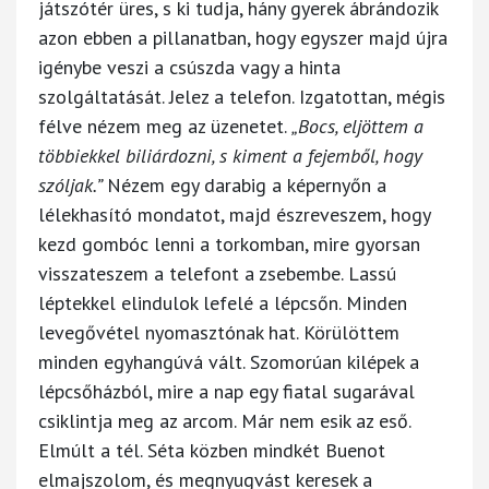
játszótér üres, s ki tudja, hány gyerek ábrándozik
azon ebben a pillanatban, hogy egyszer majd újra
igénybe veszi a csúszda vagy a hinta
szolgáltatását. Jelez a telefon. Izgatottan, mégis
félve nézem meg az üzenetet.
„Bocs, eljöttem a
többiekkel biliárdozni, s kiment a fejemből, hogy
szóljak.”
Nézem egy darabig a képernyőn a
lélekhasító mondatot, majd észreveszem, hogy
kezd gombóc lenni a torkomban, mire gyorsan
visszateszem a telefont a zsebembe. Lassú
léptekkel elindulok lefelé a lépcsőn. Minden
levegővétel nyomasztónak hat. Körülöttem
minden egyhangúvá vált. Szomorúan kilépek a
lépcsőházból, mire a nap egy fiatal sugarával
csiklintja meg az arcom. Már nem esik az eső.
Elmúlt a tél. Séta közben mindkét Buenot
elmajszolom, és megnyugvást keresek a