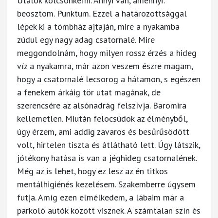
Utálok kölcsönkérni. Annyi van, amennyi:
beosztom. Punktum. Ezzel a határozottsággal
lépek ki a tömbház ajtaján, mire a nyakamba
zúdul egy nagy adag csatornalé. Mire
meggondolnám, hogy milyen rossz érzés a hideg
víz a nyakamra, már azon veszem észre magam,
hogy a csatornalé lecsorog a hátamon, s egészen
a fenekem árkáig tör utat magának, de
szerencsére az alsónadrág felszívja. Baromira
kellemetlen. Miután felocsúdok az élményből,
úgy érzem, ami addig zavaros és besűrűsödött
volt, hirtelen tiszta és átlátható lett. Úgy látszik,
jótékony hatása is van a jéghideg csatornalének.
Még az is lehet, hogy ez lesz az én titkos
mentálhigiénés kezelésem. Szakemberre úgysem
futja. Amíg ezen elmélkedem, a lábaim már a
parkoló autók között visznek. A számtalan szín és