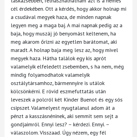
táskazsebben, felhasználhatnám azt is a nemes
cél érdekében. Ott a kérdés, hogy akkor holnap mi
a csudával megyek haza, de minden napnak
legyen meg a maga baj. A mai napnak pedig az a
baja, hogy muszáj jó benyomást keltenem, ha
meg akarom őrizni az egyetlen barátomat, aki
maradt. A holnap baja meg lesz az, hogy mivel
megyek haza. Hátha találok egy kis aprót
valamelyik elfeledett zsebemben, s ha nem, még
mindig folyamodhatok valamelyik
osztálytársamhoz, bármennyire is utálok
kölcsönkérni. E rövid eszmefuttatás után
leveszek a polcról két Kinder Buenot és egy sós
csipszet. Valamelyest nyugtalanul adom át a
pénzt a kasszásnéninek, aki semmit sem sejt a
gondjaimról. Ennyi lesz? – kérdezi. Ennyi. –
válaszolom. Visszaad. Úgy nézem, egy fél