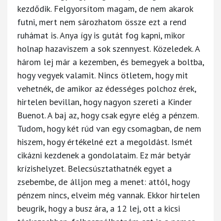
kezdődik. Felgyorsítom magam, de nem akarok
futni, mert nem sározhatom össze ezt a rend
ruhámat is. Anya így is gutát fog kapni, mikor
holnap hazaviszem a sok szennyest. Közeledek. A
három lej már a kezemben, és bemegyek a boltba,
hogy vegyek valamit. Nincs ötletem, hogy mit
vehetnék, de amikor az édességes polchoz érek,
hirtelen bevillan, hogy nagyon szereti a Kinder
Buenot. A baj az, hogy csak egyre elég a pénzem.
Tudom, hogy két rúd van egy csomagban, de nem
hiszem, hogy értékelné ezt a megoldást. Ismét
cikázni kezdenek a gondolataim. Ez már betyár
krízishelyzet. Belecsúsztathatnék egyet a
zsebembe, de álljon meg a menet: attól, hogy
pénzem nincs, elveim még vannak. Ekkor hirtelen
beugrik, hogy a busz ára, a 12 lej, ott a kicsi