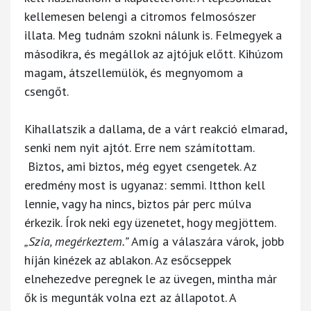
kellemesen belengi a citromos felmosószer
illata. Meg tudnám szokni nálunk is. Felmegyek a
másodikra, és megállok az ajtójuk előtt. Kihúzom
magam, átszellemülök, és megnyomom a
csengőt.
Kihallatszik a dallama, de a várt reakció elmarad,
senki nem nyit ajtót. Erre nem számítottam.
Biztos, ami biztos, még egyet csengetek. Az
eredmény most is ugyanaz: semmi. Itthon kell
lennie, vagy ha nincs, biztos pár perc múlva
érkezik. Írok neki egy üzenetet, hogy megjöttem.
„Szia, megérkeztem.”
Amíg a válaszára várok, jobb
híján kinézek az ablakon. Az esőcseppek
elnehezedve peregnek le az üvegen, mintha már
ők is megunták volna ezt az állapotot. A