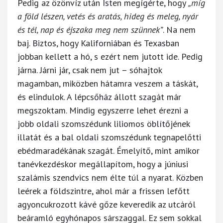
Pedig az özönvíz után Isten megígérte, hogy
„míg
a föld lészen, vetés és aratás, hideg és meleg, nyár
és tél, nap és éjszaka meg nem szünnek”
. Na nem
baj. Biztos, hogy Kaliforniában és Texasban
jobban kellett a hó, s ezért nem jutott ide. Pedig
járna. Járni jár, csak nem jut – sóhajtok
magamban, miközben hátamra veszem a táskát,
és elindulok. A lépcsőház állott szagát már
megszoktam. Mindig egyszerre lehet érezni a
jobb oldali szomszédunk liliomos öblítőjének
illatát és a bal oldali szomszédunk tegnapelőtti
ebédmaradékának szagát. Émelyítő, mint amikor
tanévkezdéskor megállapítom, hogy a júniusi
szalámis szendvics nem élte túl a nyarat. Közben
leérek a földszintre, ahol már a frissen lefőtt
agyoncukrozott kávé gőze keveredik az utcáról
beáramló egyhónapos sárszaggal. Ez sem sokkal