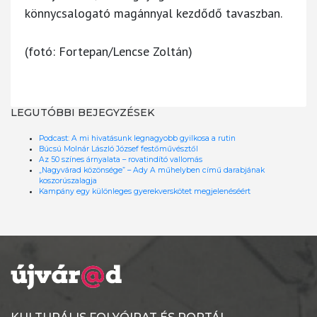
könnycsalogató magánnyal kezdődő tavaszban.
(fotó: Fortepan/Lencse Zoltán)
LEGUTÓBBI BEJEGYZÉSEK
Podcast: A mi hivatásunk legnagyobb gyilkosa a rutin
Búcsú Molnár László József festőművésztől
Az 50 színes árnyalata – rovatindító vallomás
„Nagyvárad közönsége” – Ady A műhelyben című darabjának
koszorúszalagja
Kampány egy különleges gyerekverskötet megjelenéséért