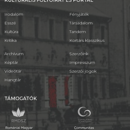
KULTURÁLIS FOLYÓIRAT ÉS PORTÁL
Irodalom
Fényjáték
Esszé
Társadalom
Kultúra
Tandem
Kritika
Kortárs klasszikus
Archívum
Szerzőink
Képtár
Impresszum
Videótár
Szerzői jogok
Hangtár
TÁMOGATÓK