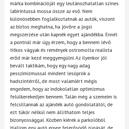
márka kombinációját egy leutánozhatatlan színes
labirintussá mossa össze az eső. Nem
különösebben foglalkoztatnak az autók, viszont
az biztos meghatna, ha jövőre a jogsi
megszerzése után kapnék egyet ajándékba. Ennél
a pontnál már úgy érzem, hogy a bennem lévő
titkos vágyak és remények ostromolta realista
erőd már kezd meggyengülni. Az ilyenkor jól
bevált taktikám, hogy egy nagy adag
pesszimizmussal mindent lesöprök a
hadszíntérről, de most valamiért mégis
engedem, hogy az indokolatlan optimizmus
felülkerekedjen bennem. Talán még a szemeim is
felcsillannak az ajándék autó gondolatától, de
ezt tükör nélkül nem állíthatom teljes
bizonyossággal. Közben kiérek a parkolóból.
Hallom egy autó egyre felerősödő zúgását, de