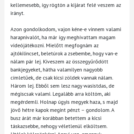
kellemesebb, így rögtön a kijárat felé veszem az
irányt.
Azon gondolkodom, vajon kéne-e vinnem valami
harapnivalót, ha már így meghívattam magam
videójátékozni. Mielőtt megfognám az
ajtókilincset, beletúrok a zsebembe, hogy van-e
nálam pár lej. Kiveszem az összegyűrődött
bankjegyeket, hátha valamilyen nagyobb
címletűek, de csak kicsi zöldek vannak nálam.
Három lej. Ebből sem lesz nagy wasistdas, de
mégiscsak valami. Legalább arra költöm, aki
megérdemli. Holnap úgyis megyek haza, s majd
jövő hétre kapok megint pénzt – gondolom. A
busz árát már korábban betettem a kicsi
táskazsebbe, nehogy véletlenül elköltsem.