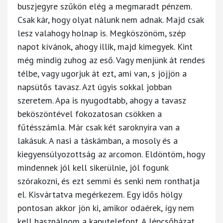
buszjegyre szűkön elég a megmaradt pénzem.
Csak kár, hogy olyat nálunk nem adnak. Majd csak
lesz valahogy holnap is. Megköszönöm, szép
napot kívánok, ahogy illik, majd kimegyek. Kint
még mindig zuhog az eső. Vagy menjünk át rendes
télbe, vagy ugorjuk át ezt, ami van, s jöjjön a
napsütős tavasz. Azt úgyis sokkal jobban
szeretem. Apa is nyugodtabb, ahogy a tavasz
beköszöntével fokozatosan csökken a
fűtésszámla. Már csak két saroknyira van a
lakásuk. A nasi a táskámban, a mosoly és a
kiegyensúlyozottság az arcomon. Eldöntöm, hogy
mindennek jól kell sikerülnie, jól fogunk
szórakozni, és ezt semmi és senki nem ronthatja
el. Kisvártatva megérkezem. Egy idős hölgy
pontosan akkor jön ki, amikor odaérek, így nem
kell használnom a kaputelefont. A lépcsőházat