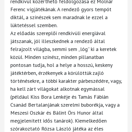
rendkívül közérthető feldolgozása ez Molnár
Ferenc vígjátékának. A rendező gyors tempót
diktál, a színészek sem maradnak le ezzel a
lüktetéssel szemben.
Az előadás szereplői rendkívüli energiával
játszanak, jól illeszkednek a rendező által
felrajzolt világba, semmi sem „lóg” ki a keretek
közül. Minden színész, minden pillanatban
pontosan tudja, hol a helye a hosszú, keskeny
játéktérben, érzékenyek a körülöttük zajló
történésekre, a többi karakter párbeszédére, vagy,
ha kell zárt világokat alkotnak egymással
(például Kiss Bora Lenkéje és Tamás Fábián
Csanád Bertalanjának szerelmi buborékja, vagy a
Meszesi Oszkár és Bálint Örs Hunor által
megjelenített idős tanárok). Kiemelkedően
szórakoztató Rózsa László játéka az éles