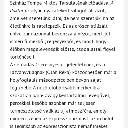
Színház Tompa Miklós Társulatának előadása,
A
doktor úr
olyan nyakatekert világot ábrázol,
amelyet szeretünk látni, de nem szeretjük, ha az
életünkre is rátelepszik. Ez az erősen stilizált
univerzum azonnal bevonzza a nézőt, mert jól
ismeri filmekből, regényekből, és most, hogy
élőben megelevenedik előtte, csodálattal figyeli
történéseit.
Az előadás Cseresnyés úr jelenlétének, és a
látványvilágnak (Oláh Réka) köszönhetően már a
helyfoglalás másodperceiben bevon saját
légterébe. A néző előbb csak ismerkedik a
szokatlan pára- avagy kéntartalmú levegővel,
percekkel később azonban már teljesen
természetessé válik az új atmoszféra, amely
minden ízében az expresszionizmust, azon belül
is leginkább az expresszionista némafilmeket