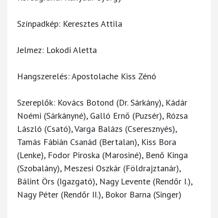
Színpadkép: Keresztes Attila
Jelmez: Lokodi Aletta
Hangszerelés: Apostolache Kiss Zénó
Szereplők: Kovács Botond (Dr. Sárkány), Kádár
Noémi (Sárkányné), Galló Ernő (Puzsér), Rózsa
László (Csató), Varga Balázs (Cseresznyés),
Tamás Fábián Csanád (Bertalan), Kiss Bora
(Lenke), Fodor Piroska (Marosiné), Benő Kinga
(Szobalány), Meszesi Oszkár (Földrajztanár),
Bálint Örs (Igazgató), Nagy Levente (Rendőr I.),
Nagy Péter (Rendőr II.), Bokor Barna (Singer)