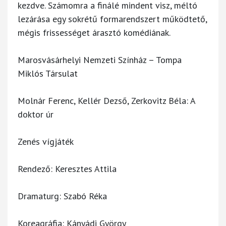
kezdve. Számomra a finálé mindent visz, méltó
lezárása egy sokrétű formarendszert működtető,
mégis frissességet árasztó komédiának.
Marosvásárhelyi Nemzeti Színház – Tompa
Miklós Társulat
Molnár Ferenc, Kellér Dezső, Zerkovitz Béla: A
doktor úr
Zenés vígjáték
Rendező: Keresztes Attila
Dramaturg: Szabó Réka
Koreagráfia: Kányádi György