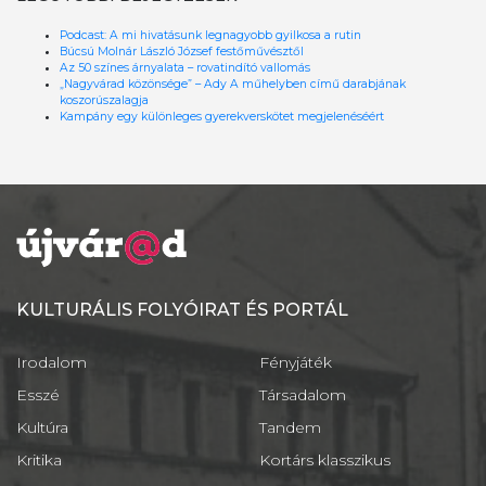
Podcast: A mi hivatásunk legnagyobb gyilkosa a rutin
Búcsú Molnár László József festőművésztől
Az 50 színes árnyalata – rovatindító vallomás
„Nagyvárad közönsége” – Ady A műhelyben című darabjának
koszorúszalagja
Kampány egy különleges gyerekverskötet megjelenéséért
KULTURÁLIS FOLYÓIRAT ÉS PORTÁL
Irodalom
Fényjáték
Esszé
Társadalom
Kultúra
Tandem
Kritika
Kortárs klasszikus