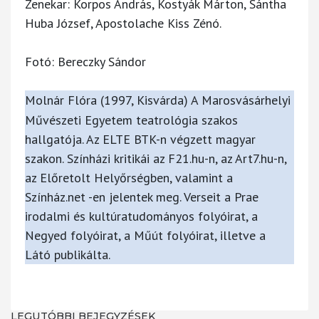
Zenekar: Korpos András, Kostyák Márton, Sántha
Huba József, Apostolache Kiss Zénó.
Fotó: Bereczky Sándor
Molnár Flóra
(1997, Kisvárda) A Marosvásárhelyi
Művészeti Egyetem teatrológia szakos
hallgatója. Az ELTE BTK-n végzett magyar
szakon. Színházi kritikái az F21.hu-n, az Art7.hu-n,
az Előretolt Helyőrségben, valamint a
Színház.net -en jelentek meg. Verseit a Prae
irodalmi és kultúratudományos folyóirat, a
Negyed folyóirat, a Műút folyóirat, illetve a
Látó publikálta.
LEGUTÓBBI BEJEGYZÉSEK