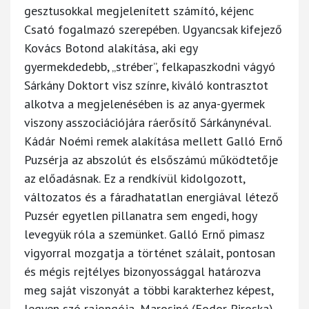
gesztusokkal megjelenített számító, kéjenc
Csató fogalmazó szerepében. Ugyancsak kifejező
Kovács Botond alakítása, aki egy
gyermekdedebb, „stréber”, felkapaszkodni vágyó
Sárkány Doktort visz színre, kiváló kontrasztot
alkotva a megjelenésében is az anya-gyermek
viszony asszociációjára ráerősítő Sárkánynéval.
Kádár Noémi remek alakítása mellett Galló Ernő
Puzsérja az abszolút és elsőszámú működtetője
az előadásnak. Ez a rendkívül kidolgozott,
változatos és a fáradhatatlan energiával létező
Puzsér egyetlen pillanatra sem engedi, hogy
levegyük róla a szemünket. Galló Ernő pimasz
vigyorral mozgatja a történet szálait, pontosan
és mégis rejtélyes bizonyossággal határozva
meg saját viszonyát a többi karakterhez képest,
legyen szó rajongója, Marosiné (Fodor Piroska)