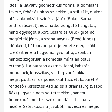
idézi: a látvány geometrikus formái a domináns
fekete, fehér és piros színekkel, a stilizált, olykor
alászinkronizált színészi játék (Bokor Barna
brillírozásával), és a hátborzongató hangulat,
mind egységet alkot. Cesare és Orlok gróf női
megfelelőjének, a szobalánynak (Benő Kinga)
időnkénti, hátborzongató jelenléte méginkább
ráerősít erre a hagyományvonalra, azonban
mindez szigorúan a komédia műfaján belül
értendő. Ha bátrabb akarnék lenni, kabarét
mondanék, klasszikus, vastag vonásokkal
megrajzolt, zsíros poénokkal tűzdelt kabarét. A
rendező (Keresztes Attila) és a dramaturg (Szabó
Réka) ugyanis nem sejtetésekkel, hanem
finomkodásmentes szókimondással is hat a
nézőre. Szórakozás a javából, művészi és mégis