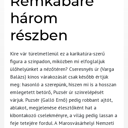
Rémkabaré
három
részben
Kire vár türelmetlenül ez a karikatúra-szerű
figura a színpadon, miközben mi elfoglaljuk
ülőhelyünket a nézőtéren? Cseresnyés úr (Varga
Balázs) kínos várakozását csak később értjük
meg: hasonló a szerepünk, hiszen mi is a hosszan
emlegetett betörő, Puzsér úr színrelépését
várjuk. Puzsér (Galló Ernő) pedig robbant ajtót,
ablakot, megjelenése élesztőként hat a
kibontakozó cselekményre, a világ pedig lassan a
feje tetejére fordul. A Marosvásárhelyi Nemzeti