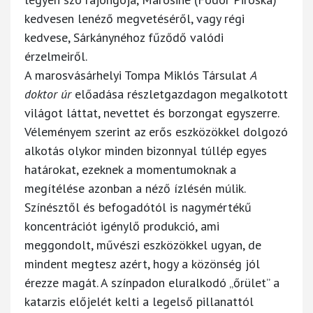
kedvesen lenéző megvetéséről, vagy régi
kedvese, Sárkánynéhoz fűződő valódi
érzelmeiről.
A marosvásárhelyi Tompa Miklós Társulat
A
doktor úr
előadása részletgazdagon megalkotott
világot láttat, nevettet és borzongat egyszerre.
Véleményem szerint az erős eszközökkel dolgozó
alkotás olykor minden bizonnyal túllép egyes
határokat, ezeknek a momentumoknak a
megítélése azonban a néző ízlésén múlik.
Színésztől és befogadótól is nagymértékű
koncentrációt igénylő produkció, ami
meggondolt, művészi eszközökkel ugyan, de
mindent megtesz azért, hogy a közönség jól
érezze magát. A színpadon eluralkodó „őrület” a
katarzis előjelét kelti a legelső pillanattól