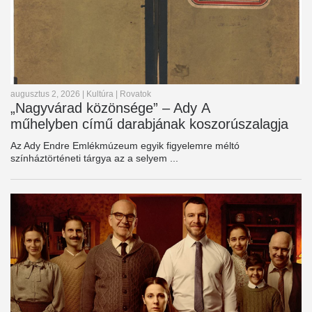
augusztus 2, 2026
|
Kultúra
|
Rovatok
„Nagyvárad közönsége” – Ady A
műhelyben című darabjának koszorúszalagja
Az Ady Endre Emlékmúzeum egyik figyelemre méltó
színháztörténeti tárgya az a selyem ...