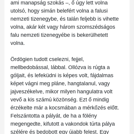
ami manapság szokás –, ő úgy lett volna
utolsó, hogy simán belefért volna a falusi
nemzeti tizenegybe, és talán feljebb is vihette
volna, akár két vagy három szomszédságos
falu nemzeti tizenegyébe is bekerülhetett
volna.
Ördögien tudott cselezni, fejjel,
mellbedobással, lábbal. Ollózva is rúgta a
góljait, és lefeküdni is képes volt, fájdalmas
képet vágni meg pláne, hangtalanul, vagy
jajveszékelve, mikor milyen hangulatra volt
vevő a kis számú közönség. Ezt ő mindig
érzékelte már a kocsmában a mérkőzés előtt.
Felszántotta a pályát, de ha a fölény
megengedte, kifutott a vakondok túrta pálya
szélére és bedobott egy újabb felest. Egy