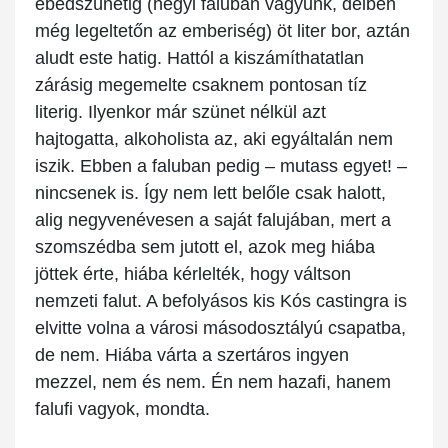
ebédszünetig (hegyi faluban vagyunk, délben
még legeltetőn az emberiség) öt liter bor, aztán
aludt este hatig. Hattól a kiszámíthatatlan
zárásig megemelte csaknem pontosan tíz
literig. Ilyenkor már szünet nélkül azt
hajtogatta, alkoholista az, aki egyáltalán nem
iszik. Ebben a faluban pedig – mutass egyet! –
nincsenek is. Így nem lett belőle csak halott,
alig negyvenévesen a saját falujában, mert a
szomszédba sem jutott el, azok meg hiába
jöttek érte, hiába kérlelték, hogy váltson
nemzeti falut. A befolyásos kis Kós castingra is
elvitte volna a városi másodosztályú csapatba,
de nem. Hiába várta a szertáros ingyen
mezzel, nem és nem. Én nem hazafi, hanem
falufi vagyok, mondta.