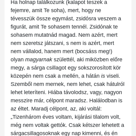
Ha holnap találkozunk (kalapot teszek a
fejemre, amit Te soha), mert, hogy ne
tévesszük össze egymást, zsidósra veszem a
figurát, amit Te sohasem tennél. Zsidónak te
sohasem mutatnád magad. Nem azért, mert
nem szeretsz játszani, s nem is azért, mert
nem vállalod, hanem mert (bocsáss meg!)
olyan
magyarnak
születtél, aki miközben előre
megy, a sárga csillagot egy sokszorosított kör
közepén nem csak a mellén, a hátán
is
viseli.
Szemből nem mernek, nem lehet, csak hátulról
lehet leteríteni. Hiába távolodsz, vagy, nagyon
messzire már, célpont maradsz. Halálodban is
az éltet. Maradj célpont, az, aki voltál:
„Tizenhárom éves voltam, kijárási tilalom volt,
még nem voltak gettók. Csak kétszer lehetett a
sárgacsillagosoknak egy nap kimenni, és én