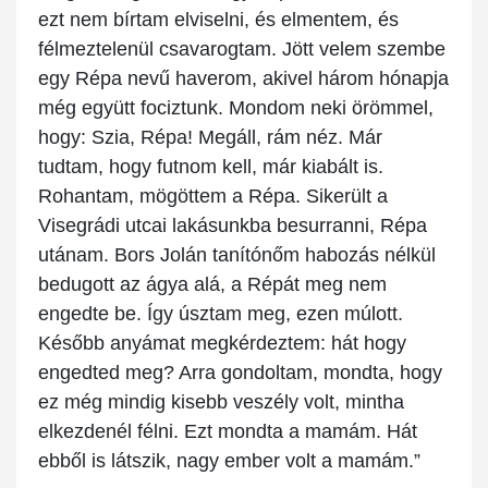
ezt nem bírtam elviselni, és elmentem, és
félmeztelenül csavarogtam. Jött velem szembe
egy Répa nevű haverom, akivel három hónapja
még együtt fociztunk. Mondom neki örömmel,
hogy: Szia, Répa! Megáll, rám néz. Már
tudtam, hogy futnom kell, már kiabált is.
Rohantam, mögöttem a Répa. Sikerült a
Visegrádi utcai lakásunkba besurranni, Répa
utánam. Bors Jolán tanítónőm habozás nélkül
bedugott az ágya alá, a Répát meg nem
engedte be. Így úsztam meg, ezen múlott.
Később anyámat megkérdeztem: hát hogy
engedted meg? Arra gondoltam, mondta, hogy
ez még mindig kisebb veszély volt, mintha
elkezdenél félni. Ezt mondta a mamám. Hát
ebből is látszik, nagy ember volt a mamám.”