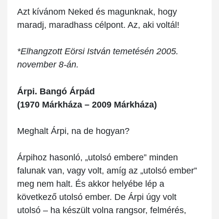
Azt kívánom Neked és magunknak, hogy
maradj, maradhass célpont. Az, aki voltál!
*Elhangzott Eörsi István temetésén 2005.
november 8-án.
Árpi. Bangó Árpád
(1970 Márkháza – 2009 Márkháza)
Meghalt Árpi, na de hogyan?
Árpihoz hasonló, „utolsó embere” minden
falunak van, vagy volt, amíg az „utolsó ember”
meg nem halt. És akkor helyébe lép a
következő utolsó ember. De Árpi úgy volt
utolsó – ha készült volna rangsor, felmérés,