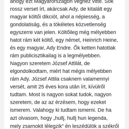
ahogy ezt Magyarországon véghez vitte. Sok
rossz verset írt, akárcsak Ady, de kitalált egy
magyar költői dikciót, ahol a népiesség, a
gondolatiság, és a tökéletes közvetlenség
egyszerre van jelen. Költőileg még mélyebben
hatot rám két költő, egy német, Heinrich Heine,
és egy magyar, Ady Endre. Ők ketten hatottak
rám publicisztikailag is a legmélyebben.
Nagyon szeretem József Attilát, de
elgondolkodtam, miért hat mégis mélyebben
rám Ady. József Attila csaknem valamennyi
versét, amit 25 éves kora után írt, kívülről
tudtam. Most is nagyon sokat tudok, nagyon
szeretem, de az az érzésem, hogy ezeket
ismerem. Valahogy ki tudtam ismerni. De ha
azt olvasom, hogy „
hullj, hullj hun legenda,
mely zsarnokit lélegzik
” én leszédülök a székről