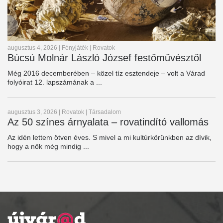
augusztus 4, 2026
|
Fényjáték
|
Rovatok
Búcsú Molnár László József festőművésztől
Még 2016 decemberében – közel tíz esztendeje – volt a Várad
folyóirat 12. lapszámának a ...
augusztus 3, 2026
|
Rovatok
|
Társadalom
Az 50 színes árnyalata – rovatindító vallomás
Az idén lettem ötven éves. S mivel a mi kultúrkörünkben az dívik,
hogy a nők még mindig ...