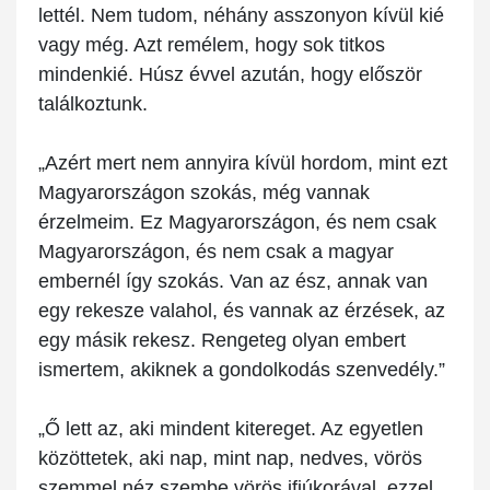
lettél. Nem tudom, néhány asszonyon kívül kié
vagy még. Azt remélem, hogy sok titkos
mindenkié. Húsz évvel azután, hogy először
találkoztunk.
„Azért mert nem annyira kívül hordom, mint ezt
Magyarországon szokás, még vannak
érzelmeim. Ez Magyarországon, és nem csak
Magyarországon, és nem csak a magyar
embernél így szokás. Van az ész, annak van
egy rekesze valahol, és vannak az érzések, az
egy másik rekesz. Rengeteg olyan embert
ismertem, akiknek a gondolkodás szenvedély.”
„Ő lett az, aki mindent kitereget. Az egyetlen
közöttetek, aki nap, mint nap, nedves, vörös
szemmel néz szembe vörös ifjúkorával, ezzel