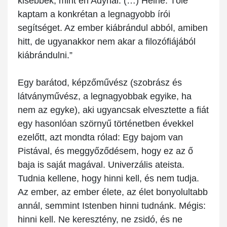
kisebbek, mint én Adynál. (…) Heine. Tőle
kaptam a konkrétan a legnagyobb írói
segítséget. Az ember kiábrándul abból, amiben
hitt, de ugyanakkor nem akar a filozófiájából
kiábrándulni.”
Egy barátod, képzőművész (szobrász és
látványművész, a legnagyobbak egyike, ha
nem az egyke), aki ugyancsak elvesztette a fiát
egy hasonlóan szörnyű történetben évekkel
ezelőtt, azt mondta rólad: Egy bajom van
Pistával, és meggyőződésem, hogy ez az ő
baja is saját magával. Univerzális ateista.
Tudnia kellene, hogy hinni kell, és nem tudja.
Az ember, az ember élete, az élet bonyolultabb
annál, semmint Istenben hinni tudnánk. Mégis:
hinni kell. Ne keresztény, ne zsidó, és ne