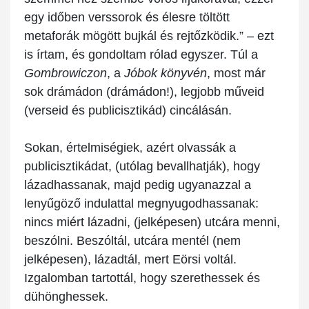
egy időben verssorok és élesre töltött
metaforák mögött bujkál és rejtőzködik.” – ezt
is írtam, és gondoltam rólad egyszer. Túl a
Gombrowiczon
, a
Jóbok könyvén
, most már
sok drámádon (drámádon!), legjobb műveid
(verseid és publicisztikád) cincálásán.
Sokan, értelmiségiek, azért olvassák a
publicisztikádat, (utólag bevallhatják), hogy
lázadhassanak, majd pedig ugyanazzal a
lenyűgöző indulattal megnyugodhassanak:
nincs miért lázadni, (jelképesen) utcára menni,
beszólni. Beszóltál, utcára mentél (nem
jelképesen), lázadtál, mert Eörsi voltál.
Izgalomban tartottál, hogy szerethessek és
dühönghessek.