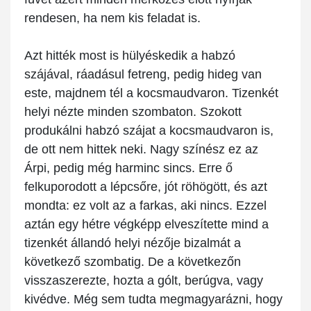
rendesen, ha nem kis feladat is.
Azt hitték most is hülyéskedik a habzó
szájával, ráadásul fetreng, pedig hideg van
este, majdnem tél a kocsmaudvaron. Tizenkét
helyi nézte minden szombaton. Szokott
produkálni habzó szájat a kocsmaudvaron is,
de ott nem hittek neki. Nagy színész ez az
Árpi, pedig még harminc sincs. Erre ő
felkuporodott a lépcsőre, jót röhögött, és azt
mondta: ez volt az a farkas, aki nincs. Ezzel
aztán egy hétre végképp elveszítette mind a
tizenkét állandó helyi nézője bizalmát a
következő szombatig. De a következőn
visszaszerezte, hozta a gólt, berúgva, vagy
kivédve. Még sem tudta megmagyarázni, hogy