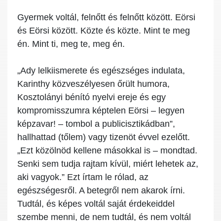
Gyermek voltál, felnőtt és felnőtt között. Eörsi
és Eörsi között. Közte és közte. Mint te meg
én. Mint ti, meg te, meg én.
„Ady lelkiismerete és egészséges indulata,
Karinthy közveszélyesen őrült humora,
Kosztolányi bénító nyelvi ereje és egy
kompromisszumra képtelen Eörsi – legyen
képzavar! – tombol a publicisztikádban”,
hallhattad (tőlem) vagy tizenöt évvel ezelőtt.
„Ezt közölnöd kellene másokkal is – mondtad.
Senki sem tudja rajtam kívül, miért lehetek az,
aki vagyok.” Ezt írtam le rólad, az
egészségesről. A betegről nem akarok írni.
Tudtál, és képes voltál saját érdekeiddel
szembe menni, de nem tudtál, és nem voltál