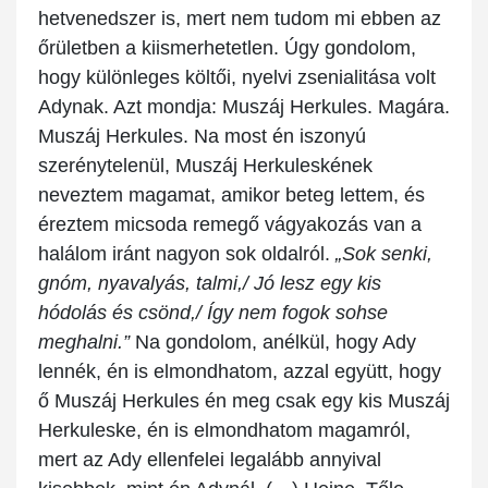
hetvenedszer is, mert nem tudom mi ebben az
őrületben a kiismerhetetlen. Úgy gondolom,
hogy különleges költői, nyelvi zsenialitása volt
Adynak. Azt mondja: Muszáj Herkules. Magára.
Muszáj Herkules. Na most én iszonyú
szerénytelenül, Muszáj Herkuleskének
neveztem magamat, amikor beteg lettem, és
éreztem micsoda remegő vágyakozás van a
halálom iránt nagyon sok oldalról.
„Sok senki,
gnóm, nyavalyás, talmi,/ Jó lesz egy kis
hódolás és csönd,/ Így nem fogok sohse
meghalni.”
Na gondolom, anélkül, hogy Ady
lennék, én is elmondhatom, azzal együtt, hogy
ő Muszáj Herkules én meg csak egy kis Muszáj
Herkuleske, én is elmondhatom magamról,
mert az Ady ellenfelei legalább annyival