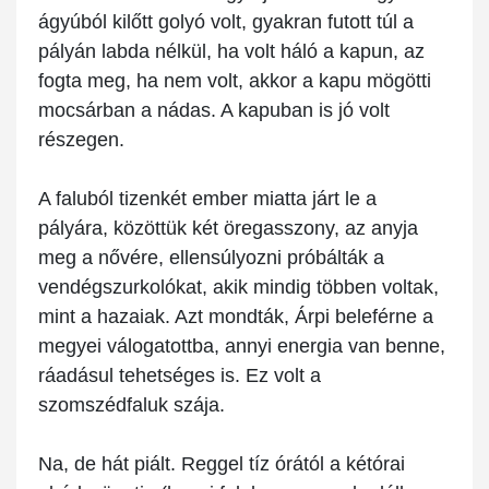
ágyúból kilőtt golyó volt, gyakran futott túl a
pályán labda nélkül, ha volt háló a kapun, az
fogta meg, ha nem volt, akkor a kapu mögötti
mocsárban a nádas. A kapuban is jó volt
részegen.
A faluból tizenkét ember miatta járt le a
pályára, közöttük két öregasszony, az anyja
meg a nővére, ellensúlyozni próbálták a
vendégszurkolókat, akik mindig többen voltak,
mint a hazaiak. Azt mondták, Árpi beleférne a
megyei válogatottba, annyi energia van benne,
ráadásul tehetséges is. Ez volt a
szomszédfaluk szája.
Na, de hát piált. Reggel tíz órától a kétórai