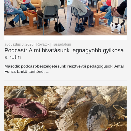
augusztus 6, 2026
|
Rovatok
|
Társadalom
Podcast: A mi hivatásunk legnagyobb gyilkosa
a rutin
Második podcast-beszélgetésünk résztvevői pedagógusok: Antal
Fórizs Enikő tanítónő, ...