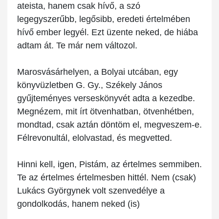
ateista, hanem csak hívő, a szó
legegyszerűbb, legősibb, eredeti értelmében
hívő ember legyél. Ezt üzente neked, de hiába
adtam át. Te már nem változol.
Marosvásárhelyen, a Bolyai utcában, egy
könyvüzletben G. Gy., Székely János
gyűjteményes verseskönyvét adta a kezedbe.
Megnézem, mit írt ötvenhatban, ötvenhétben,
mondtad, csak aztán döntöm el, megveszem-e.
Félrevonultál, elolvastad, és megvetted.
Hinni kell, igen, Pistám, az értelmes semmiben.
Te az értelmes értelmesben hittél. Nem (csak)
Lukács Györgynek volt szenvedélye a
gondolkodás, hanem neked (is)