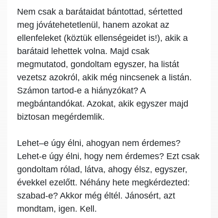
Nem csak a barátaidat bántottad, sértetted
meg jóvátehetetlenül, hanem azokat az
ellenfeleket (köztük ellenségeidet is!), akik a
barátaid lehettek volna. Majd csak
megmutatod, gondoltam egyszer, ha listát
vezetsz azokról, akik még nincsenek a listán.
Számon tartod-e a hiányzókat? A
megbántandókat. Azokat, akik egyszer majd
biztosan megérdemlik.
Lehet–e úgy élni, ahogyan nem érdemes?
Lehet-e úgy élni, hogy nem érdemes? Ezt csak
gondoltam rólad, látva, ahogy élsz, egyszer,
évekkel ezelőtt. Néhány hete megkérdezted:
szabad-e? Akkor még éltél. Jánosért, azt
mondtam, igen. Kell.