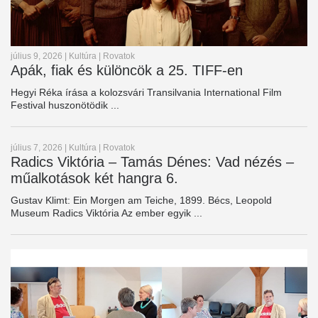
július 9, 2026
|
Kultúra
|
Rovatok
Apák, fiak és különcök a 25. TIFF-en
Hegyi Réka írása a kolozsvári Transilvania International Film
Festival huszonötödik ...
július 7, 2026
|
Kultúra
|
Rovatok
Radics Viktória – Tamás Dénes: Vad nézés –
műalkotások két hangra 6.
Gustav Klimt: Ein Morgen am Teiche, 1899. Bécs, Leopold
Museum Radics Viktória Az ember egyik ...