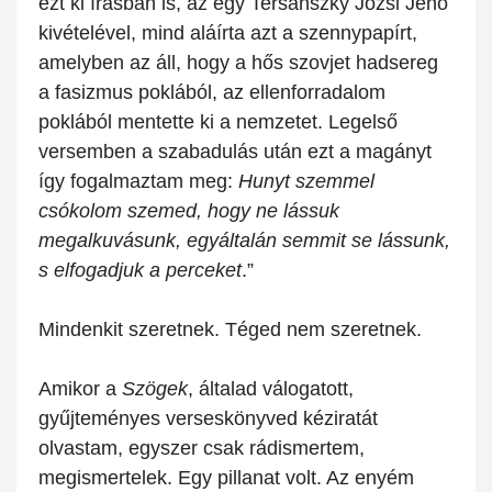
ezt ki írásban is, az egy Tersánszky Józsi Jenő
kivételével, mind aláírta azt a szennypapírt,
amelyben az áll, hogy a hős szovjet hadsereg
a fasizmus poklából, az ellenforradalom
poklából mentette ki a nemzetet. Legelső
versemben a szabadulás után ezt a magányt
így fogalmaztam meg:
Hunyt szemmel
csókolom szemed, hogy ne lássuk
megalkuvásunk, egyáltalán semmit se lássunk,
s elfogadjuk a perceket
.”
Mindenkit szeretnek. Téged nem szeretnek.
Amikor a
Szögek
, általad válogatott,
gyűjteményes verseskönyved kéziratát
olvastam, egyszer csak rádismertem,
megismertelek. Egy pillanat volt. Az enyém