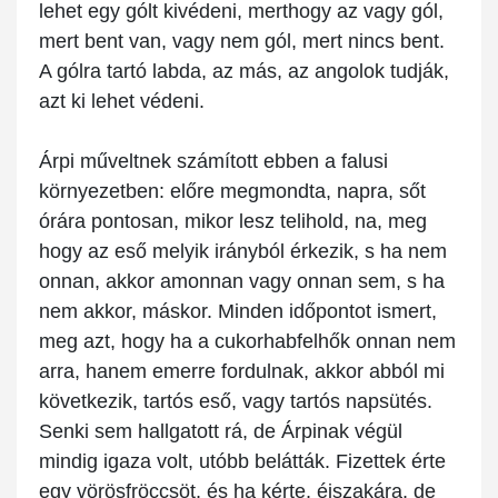
lehet egy gólt kivédeni, merthogy az vagy gól,
mert bent van, vagy nem gól, mert nincs bent.
A gólra tartó labda, az más, az angolok tudják,
azt ki lehet védeni.
Árpi műveltnek számított ebben a falusi
környezetben: előre megmondta, napra, sőt
órára pontosan, mikor lesz telihold, na, meg
hogy az eső melyik irányból érkezik, s ha nem
onnan, akkor amonnan vagy onnan sem, s ha
nem akkor, máskor. Minden időpontot ismert,
meg azt, hogy ha a cukorhabfelhők onnan nem
arra, hanem emerre fordulnak, akkor abból mi
következik, tartós eső, vagy tartós napsütés.
Senki sem hallgatott rá, de Árpinak végül
mindig igaza volt, utóbb belátták. Fizettek érte
egy vörösfröccsöt, és ha kérte, éjszakára, de