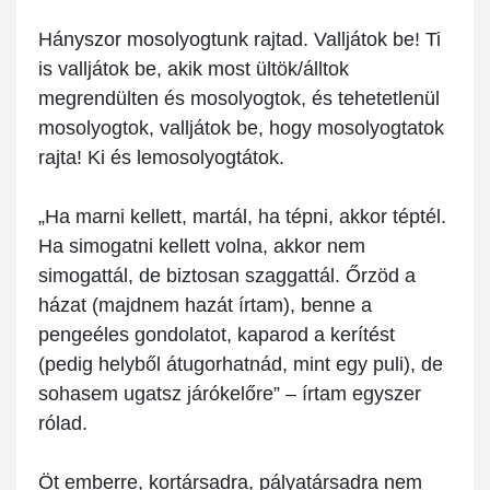
Hányszor mosolyogtunk rajtad. Valljátok be! Ti
is valljátok be, akik most ültök/álltok
megrendülten és mosolyogtok, és tehetetlenül
mosolyogtok, valljátok be, hogy mosolyogtatok
rajta! Ki és lemosolyogtátok.
„Ha marni kellett, martál, ha tépni, akkor téptél.
Ha simogatni kellett volna, akkor nem
simogattál, de biztosan szaggattál. Őrzöd a
házat (majdnem hazát írtam), benne a
pengeéles gondolatot, kaparod a kerítést
(pedig helyből átugorhatnád, mint egy puli), de
sohasem ugatsz járókelőre” – írtam egyszer
rólad.
Öt emberre, kortársadra, pályatársadra nem