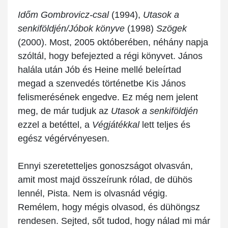
Időm Gombrovicz-csal
(1994),
Utasok a
senkiföldjén/Jóbok könyve
(1998)
Szögek
(2000). Most, 2005 októberében, néhány napja
szóltál, hogy befejezted a régi könyvet. János
halála után Jób és Heine mellé beleírtad
megad a szenvedés történetbe Kis János
felismerésének engedve. Ez még nem jelent
meg, de már tudjuk az
Utasok a senkiföldjén
ezzel a betéttel, a
Végjátékkal
lett teljes és
egész végérvényesen.
Ennyi szeretetteljes gonoszságot olvasván,
amit most majd összeírunk rólad, de dühös
lennél, Pista. Nem is olvasnád végig.
Remélem, hogy mégis olvasod, és dühöngsz
rendesen. Sejted, sőt tudod, hogy nálad mi már