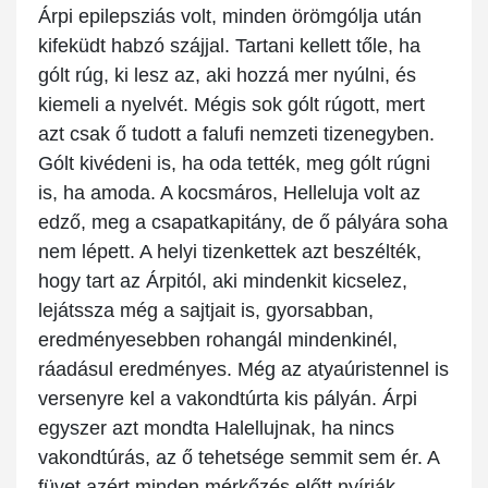
Árpi epilepsziás volt, minden örömgólja után
kifeküdt habzó szájjal. Tartani kellett tőle, ha
gólt rúg, ki lesz az, aki hozzá mer nyúlni, és
kiemeli a nyelvét. Mégis sok gólt rúgott, mert
azt csak ő tudott a falufi nemzeti tizenegyben.
Gólt kivédeni is, ha oda tették, meg gólt rúgni
is, ha amoda. A kocsmáros, Helleluja volt az
edző, meg a csapatkapitány, de ő pályára soha
nem lépett. A helyi tizenkettek azt beszélték,
hogy tart az Árpitól, aki mindenkit kicselez,
lejátssza még a sajtjait is, gyorsabban,
eredményesebben rohangál mindenkinél,
ráadásul eredményes. Még az atyaúristennel is
versenyre kel a vakondtúrta kis pályán. Árpi
egyszer azt mondta Halellujnak, ha nincs
vakondtúrás, az ő tehetsége semmit sem ér. A
füvet azért minden mérkőzés előtt nyírják