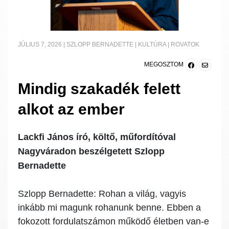
JÚLIUS 7, 2026
|
SZLOPP BERNADETTE
|
KULTÚRA
|
ROVATOK
MEGOSZTOM
Mindig szakadék felett
alkot az ember
Lackfi János író, költő, műfordítóval
Nagyváradon beszélgetett Szlopp
Bernadette
Szlopp Bernadette:
Rohan a világ, vagyis
inkább mi magunk rohanunk benne. Ebben a
fokozott fordulatszámon működő életben van-e