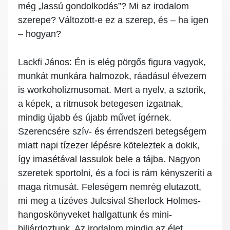
még „lassú gondolkodás”? Mi az irodalom
szerepe? Változott-e ez a szerep, és – ha igen
– hogyan?
Lackfi János:
Én is elég pörgős figura vagyok,
munkát munkára halmozok, ráadásul élvezem
is workoholizmusomat. Mert a nyelv, a sztorik,
a képek, a ritmusok betegesen izgatnak,
mindig újabb és újabb művet ígérnek.
Szerencsére szív- és érrendszeri betegségem
miatt napi tízezer lépésre köteleztek a dokik,
így imasétával lassulok bele a tájba. Nagyon
szeretek sportolni, és a foci is rám kényszeríti a
maga ritmusát. Feleségem nemrég elutazott,
mi meg a tízéves Julcsival Sherlock Holmes-
hangoskönyveket hallgattunk és mini-
biliárdoztunk. Az irodalom mindig az élet