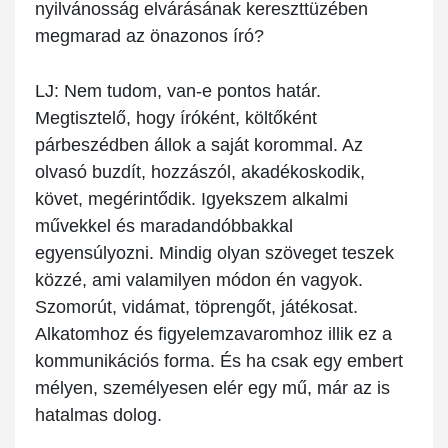
nyilvánosság elvárásának kereszttüzében
megmarad az önazonos író?
LJ:
Nem tudom, van-e pontos határ.
Megtisztelő, hogy íróként, költőként
párbeszédben állok a saját korommal. Az
olvasó buzdít, hozzászól, akadékoskodik,
követ, megérintődik. Igyekszem alkalmi
művekkel és maradandóbbakkal
egyensúlyozni. Mindig olyan szöveget teszek
közzé, ami valamilyen módon én vagyok.
Szomorút, vidámat, töprengőt, játékosat.
Alkatomhoz és figyelemzavaromhoz illik ez a
kommunikációs forma. És ha csak egy embert
mélyen, személyesen elér egy mű, már az is
hatalmas dolog.