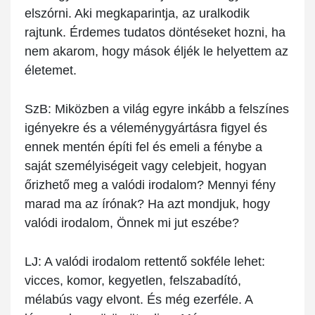
elszórni. Aki megkaparintja, az uralkodik
rajtunk. Érdemes tudatos döntéseket hozni, ha
nem akarom, hogy mások éljék le helyettem az
életemet.
SzB:
Miközben a világ egyre inkább a felszínes
igényekre és a véleménygyártásra figyel és
ennek mentén építi fel és emeli a fénybe a
saját személyiségeit vagy celebjeit, hogyan
őrizhető meg a valódi irodalom? Mennyi fény
marad ma az írónak? Ha azt mondjuk, hogy
valódi irodalom, Önnek mi jut eszébe?
LJ:
A valódi irodalom rettentő sokféle lehet:
vicces, komor, kegyetlen, felszabadító,
mélabús vagy elvont. És még ezerféle. A