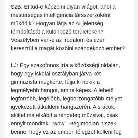
SzB:
El tud-e képzelni olyan világot, ahol a
mesterséges intelligencia társszerzőként
működik? Hogyan látja az AI-jelenség
térhódítását a különböző területeken?
Veszélyben van-e az irodalom és ezen
keresztül a magát közölni szándékozó ember?
LJ:
Egy szaxofonos írta a közösségi oldalán,
hogy egy iskolai osztályban járva két
gimnazista megkérte, fújja ki nekik a
legmélyebb hangot, amire képes. A lehető
legforróbb, legélőbb, legborzongatóbb mélyet
igyekezett átküldeni hangszerén. A srácok,
akiket ma elkábít a rengeteg műzsivaj, csak
ennyit mondtak: „wow”. Régimódian hiszek
benne, hogy ez az emberi lélegzet kelleni fog