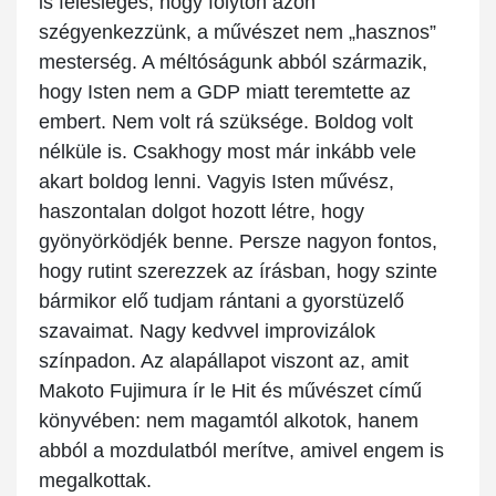
is felesleges, hogy folyton azon
szégyenkezzünk, a művészet nem „hasznos”
mesterség. A méltóságunk abból származik,
hogy Isten nem a GDP miatt teremtette az
embert. Nem volt rá szüksége. Boldog volt
nélküle is. Csakhogy most már inkább vele
akart boldog lenni. Vagyis Isten művész,
haszontalan dolgot hozott létre, hogy
gyönyörködjék benne. Persze nagyon fontos,
hogy rutint szerezzek az írásban, hogy szinte
bármikor elő tudjam rántani a gyorstüzelő
szavaimat. Nagy kedvvel improvizálok
színpadon. Az alapállapot viszont az, amit
Makoto Fujimura ír le Hit és művészet című
könyvében: nem magamtól alkotok, hanem
abból a mozdulatból merítve, amivel engem is
megalkottak.