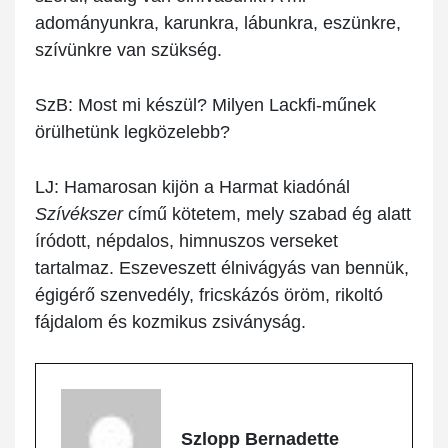
adományunkra, karunkra, lábunkra, eszünkre,
szívünkre van szükség.
SzB:
Most mi készül? Milyen Lackfi-műnek
örülhetünk legközelebb?
LJ:
Hamarosan kijön a Harmat kiadónál
Szívékszer
című kötetem, mely szabad ég alatt
íródott, népdalos, himnuszos verseket
tartalmaz. Eszeveszett élnivágyás van bennük,
égigérő szenvedély, fricskázós öröm, rikoltó
fájdalom és kozmikus zsiványság.
Szlopp Bernadette