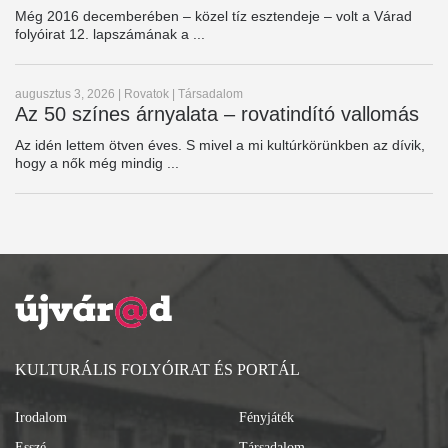
Még 2016 decemberében – közel tíz esztendeje – volt a Várad
folyóirat 12. lapszámának a ...
augusztus 3, 2026
|
Rovatok
|
Társadalom
Az 50 színes árnyalata – rovatindító vallomás
Az idén lettem ötven éves. S mivel a mi kultúrkörünkben az dívik,
hogy a nők még mindig ...
KULTURÁLIS FOLYÓIRAT ÉS PORTÁL
Irodalom
Fényjáték
Esszé
Társadalom