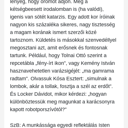
lényeg, hogy örömöt adjon. Még a
kétségbeesett irodalomban is (ha valódi),
igenis van sötét katarzis. Egy adott kor íróinak
nagyon kis százaléka sikeres, nagy tisztesség
a magam korának ismert szerzői közé
tartoznom. Küldetés is másokkal szenvedéllyel
megosztani azt, amit erősnek és fontosnak
tartunk. Például, hogy Tolnai Ottó szerint a
repcetábla „fény-írt ikon”, vagy Kemény István
hasznavehetetlen varázsigéjét: „ma gamrama
radtam”. Olvassuk Kósa Esztert: „simulnak a
lombok, akár a tollak, fosztja a szél az erdőt”.
És Locker Dávidot, mikor kérdezi: „hogyan
különböztessük meg magunkat a karácsonyra
kapott robotporszívótól?”
SzB:
A munkássága egyedi reflektálás Isten