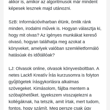
akkor is, amikor az algoritmusok már mindent
képesek lesznek majd utánozni.
SzB:
Információviharban élünk, ömlik ránk
minden, irodalmi művek is. Hogyan választja ki,
hogy mit olvas? Az igényes munkákat kereső
olvasó, hogyan találhatja meg azokat a
könyveket, amelyek valóban szemléletformáló
hatásúak és időtállóak?
LJ:
Olvasok online, olvasok könyvesboltban. A
netes Lackfi Kreatív Írás kurzusomra is folyton
gyűjtögetek írásgykorlásra alkalmas
szövegeket. Kimásolom, fájlba mentem a
szóbajöhetőket. Igyekszem visszajelezni a
kollégáknak, ha tetszik, amit írtak, mert tudom,
fontos, hogy számít. Meg persze csak úgy