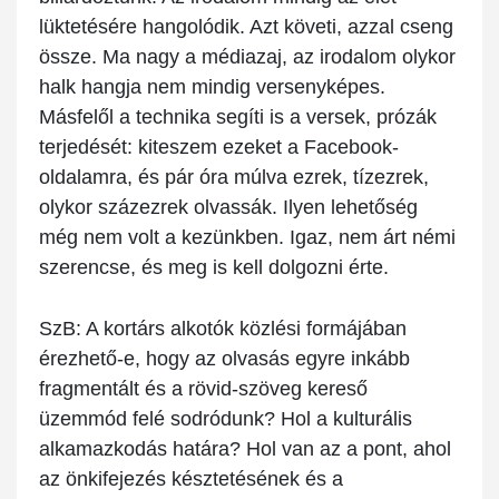
lüktetésére hangolódik. Azt követi, azzal cseng
össze. Ma nagy a médiazaj, az irodalom olykor
halk hangja nem mindig versenyképes.
Másfelől a technika segíti is a versek, prózák
terjedését: kiteszem ezeket a Facebook-
oldalamra, és pár óra múlva ezrek, tízezrek,
olykor százezrek olvassák. Ilyen lehetőség
még nem volt a kezünkben. Igaz, nem árt némi
szerencse, és meg is kell dolgozni érte.
SzB:
A kortárs alkotók közlési formájában
érezhető-e, hogy az olvasás egyre inkább
fragmentált és a rövid-szöveg kereső
üzemmód felé sodródunk? Hol a kulturális
alkamazkodás határa? Hol van az a pont, ahol
az önkifejezés késztetésének és a