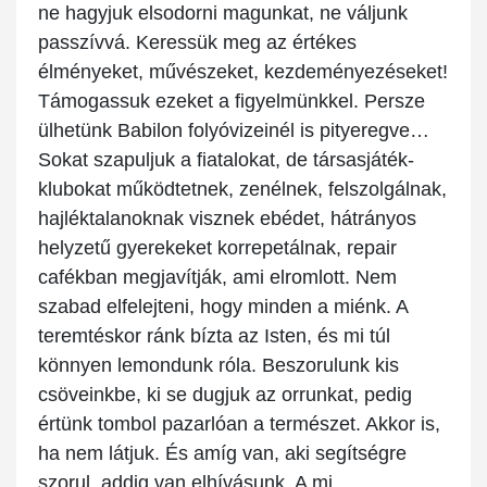
ne hagyjuk elsodorni magunkat, ne váljunk
passzívvá. Keressük meg az értékes
élményeket, művészeket, kezdeményezéseket!
Támogassuk ezeket a figyelmünkkel. Persze
ülhetünk Babilon folyóvizeinél is pityeregve…
Sokat szapuljuk a fiatalokat, de társasjáték-
klubokat működtetnek, zenélnek, felszolgálnak,
hajléktalanoknak visznek ebédet, hátrányos
helyzetű gyerekeket korrepetálnak, repair
cafékban megjavítják, ami elromlott. Nem
szabad elfelejteni, hogy minden a miénk. A
teremtéskor ránk bízta az Isten, és mi túl
könnyen lemondunk róla. Beszorulunk kis
csöveinkbe, ki se dugjuk az orrunkat, pedig
értünk tombol pazarlóan a természet. Akkor is,
ha nem látjuk. És amíg van, aki segítségre
szorul, addig van elhívásunk. A mi