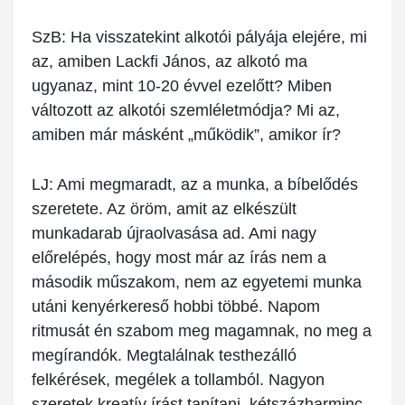
SzB
: Ha visszatekint alkotói pályája elejére, mi
az, amiben Lackfi János, az alkotó ma
ugyanaz, mint 10-20 évvel ezelőtt? Miben
változott az alkotói szemléletmódja? Mi az,
amiben már másként „működik”, amikor ír?
LJ:
Ami megmaradt, az a munka, a bíbelődés
szeretete. Az öröm, amit az elkészült
munkadarab újraolvasása ad. Ami nagy
előrelépés, hogy most már az írás nem a
második műszakom, nem az egyetemi munka
utáni kenyérkereső hobbi többé. Napom
ritmusát én szabom meg magamnak, no meg a
megírandók. Megtalálnak testhezálló
felkérések, megélek a tollamból. Nagyon
szeretek kreatív írást tanítani, kétszázharminc