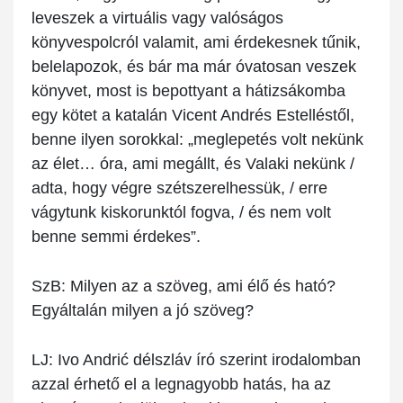
leveszek a virtuális vagy valóságos
könyvespolcról valamit, ami érdekesnek tűnik,
belelapozok, és bár ma már óvatosan veszek
könyvet, most is bepottyant a hátizsákomba
egy kötet a katalán Vicent Andrés Estelléstől,
benne ilyen sorokkal: „meglepetés volt nekünk
az élet… óra, ami megállt, és Valaki nekünk /
adta, hogy végre szétszerelhessük, / erre
vágytunk kiskorunktól fogva, / és nem volt
benne semmi érdekes”.
SzB:
Milyen az a szöveg, ami élő és ható?
Egyáltalán milyen a jó szöveg?
LJ:
Ivo Andrić délszláv író szerint irodalomban
azzal érhető el a legnagyobb hatás, ha az