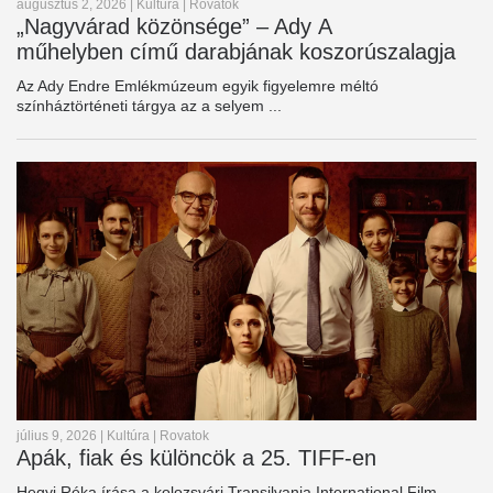
augusztus 2, 2026
|
Kultúra
|
Rovatok
„Nagyvárad közönsége” – Ady A
műhelyben című darabjának koszorúszalagja
Az Ady Endre Emlékmúzeum egyik figyelemre méltó
színháztörténeti tárgya az a selyem ...
július 9, 2026
|
Kultúra
|
Rovatok
Apák, fiak és különcök a 25. TIFF-en
Hegyi Réka írása a kolozsvári Transilvania International Film