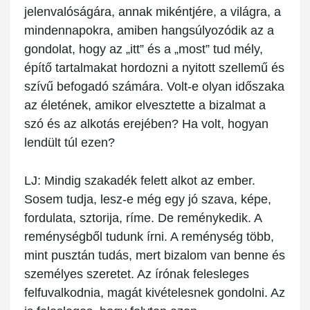
jelenvalóságára, annak mikéntjére, a világra, a
mindennapokra, amiben hangsúlyozódik az a
gondolat, hogy az „itt” és a „most” tud mély,
építő tartalmakat hordozni a nyitott szellemű és
szívű befogadó számára. Volt-e olyan időszaka
az életének, amikor elvesztette a bizalmat a
szó és az alkotás erejében? Ha volt, hogyan
lendült túl ezen?
LJ:
Mindig szakadék felett alkot az ember.
Sosem tudja, lesz-e még egy jó szava, képe,
fordulata, sztorija, ríme. De reménykedik. A
reménységből tudunk írni. A reménység több,
mint pusztán tudás, mert bizalom van benne és
személyes szeretet. Az írónak felesleges
felfuvalkodnia, magát kivételesnek gondolni. Az