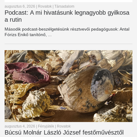
augusztus 6, 2026
|
Rovatok
|
Társadalom
Podcast: A mi hivatásunk legnagyobb gyilkosa
a rutin
Második podcast-beszélgetésünk résztvevői pedagógusok: Antal
Fórizs Enikő tanítónő, ...
augusztus 4, 2026
|
Fényjáték
|
Rovatok
Búcsú Molnár László József festőművésztől