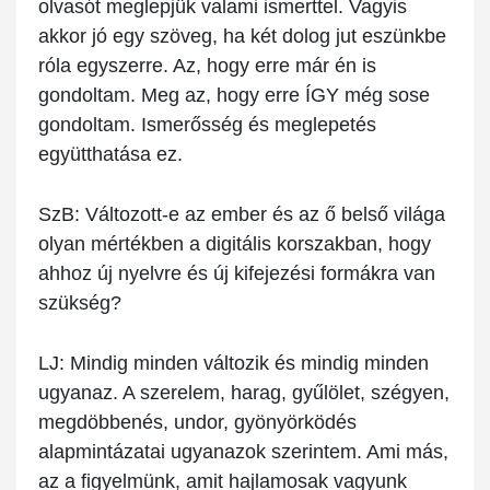
olvasót meglepjük valami ismerttel. Vagyis
akkor jó egy szöveg, ha két dolog jut eszünkbe
róla egyszerre. Az, hogy erre már én is
gondoltam. Meg az, hogy erre ÍGY még sose
gondoltam. Ismerősség és meglepetés
együtthatása ez.
SzB:
Változott-e az ember és az ő belső világa
olyan mértékben a digitális korszakban, hogy
ahhoz új nyelvre és új kifejezési formákra van
szükség?
LJ:
Mindig minden változik és mindig minden
ugyanaz. A szerelem, harag, gyűlölet, szégyen,
megdöbbenés, undor, gyönyörködés
alapmintázatai ugyanazok szerintem. Ami más,
az a figyelmünk, amit hajlamosak vagyunk