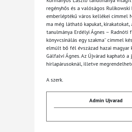
Kormányos László tanulmánya világít 
regényhős és a valóságos Rulikowski k
emberléptékű város kellékei címmel N
ma még látható kapukat, kirakatokat, 
tanulmánya Erdélyi Ágnes – Radnóti fél
könyvcsinálás egy szakma” címmel kés
elmúlt bő fél évszázad hazai magyar 
Gálfalvi Ágnes. Az Újvárad kapható a 
hírlapárusoknál, illetve megrendelhet
A szerk.
Admin Ujvarad