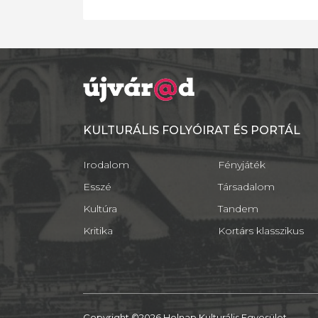
KULTURÁLIS FOLYÓIRAT ÉS PORTÁL
Irodalom
Fényjáték
Esszé
Társadalom
Kultúra
Tandem
Kritika
Kortárs klasszikus
Copyright ©2026 Holnap Kulturális Egyesület