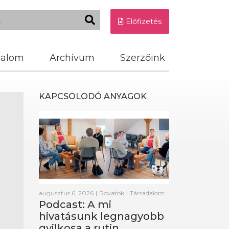
Előfizetés
dalom
Archívum
Szerzőink
KAPCSOLODÓ ANYAGOK
augusztus 6, 2026
|
Rovatok
|
Társadalom
Podcast: A mi
hivatásunk legnagyobb
gyilkosa a rutin