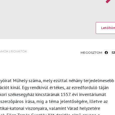
Letöltö
ÁMOK
|
ROVATOK
MEGOSZTOM
lyóirat Műhely száma, mely ezúttal néhány terjedelmesebb
ációt kínál. Egy rendkívül értékes, az ezredforduló táján
ori székesegyház kincstárának 1557. évi inventáriumát
zerzőpáros írása, míg a téma jelentőségére, illetve az
ikai-katonai viszonyaira, valamint Várad helyzetére