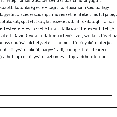
rá. Filep Tamás Gusztáv Két dzsidás című anyaga a
özötti különbségekre világít rá. Hausmann Cecília Egy
agyvárad szecessziós iparművészeti emlékeit mutatja be, 
ablakokat, spalettákat, kilincseket stb. Bíró-Balogh Tamás
testvére – és József Attila találkozását eleveníti fel. „A
zített Dávid Gyula irodalomtörténésszel, szerkesztővel az
könyvkiadásának helyzetét is bemutató pályakép-interjút
jobb könyvárusoknál, nagyváradi, budapesti és debreceni
ő a holnap.ro könyváruházban és a laptapir.hu oldalon.