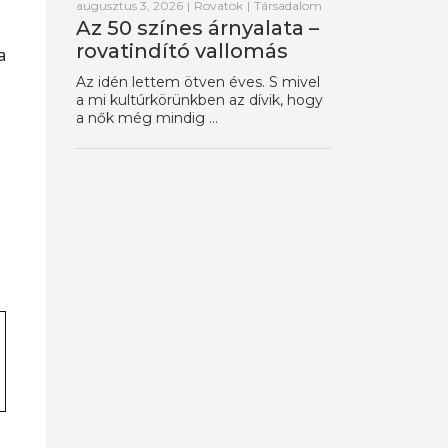
augusztus 3, 2026
|
Rovatok
|
Társadalom
Az 50 színes árnyalata –
rovatindító vallomás
a
Az idén lettem ötven éves. S mivel
a mi kultúrkörünkben az dívik, hogy
a nők még mindig ...