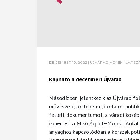
DECEMBER 19, 2022
|
UJVARAD ADMIN
|
LAPSZ
Kapható a decemberi Újvárad
Másodízben jelentkezik az Újvárad fo
művészeti, történelmi, irodalmi publik
fellelt dokumentumot, a váradi középk
ismerteti a Mikó Árpád–Molnár Antal s
anyaghoz kapcsolódóan a korszak polit