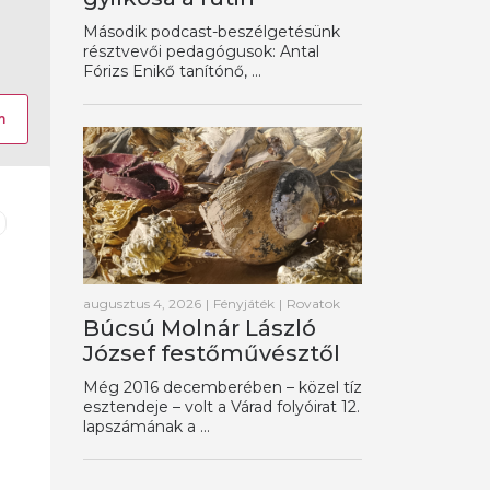
Második podcast-beszélgetésünk
résztvevői pedagógusok: Antal
Fórizs Enikő tanítónő, ...
m
augusztus 4, 2026
|
Fényjáték
|
Rovatok
Búcsú Molnár László
József festőművésztől
Még 2016 decemberében – közel tíz
esztendeje – volt a Várad folyóirat 12.
lapszámának a ...