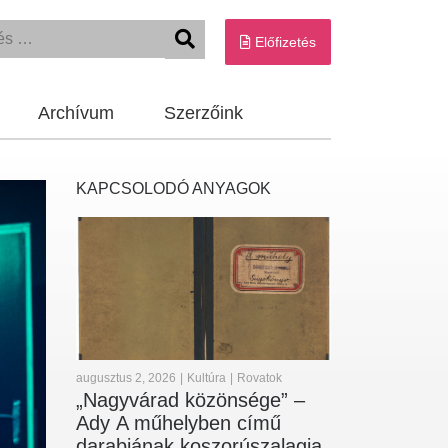
Előfizetés
Archívum
Szerzőink
KAPCSOLODÓ ANYAGOK
augusztus 2, 2026
|
Kultúra
|
Rovatok
„Nagyvárad közönsége” –
Ady A műhelyben című
darabjának koszorúszalagja