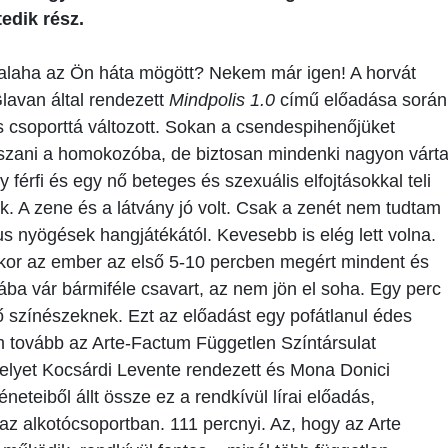
tedik rész.
valaha az Ön háta mögött? Nekem már igen! A horvát
avan által rendezett
Mindpolis 1.0
című előadása során
 csoporttá változott. Sokan a csendespihenőjüket
tszani a homokozóba, de biztosan mindenki nagyon várta
 férfi és egy nő beteges és szexuális elfojtásokkal teli
uk. A zene és a látvány jó volt. Csak a zenét nem tudtam
kus nyögések hangjátékától. Kevesebb is elég lett volna.
mikor az ember az első 5-10 percben megért mindent és
hiába vár bármiféle csavart, az nem jön el soha. Egy perc
 színészeknek. Ezt az előadást egy pofátlanul édes
m tovább az Arte-Factum Független Színtársulat
elyet Kocsárdi Levente rendezett és Mona Donici
neteiből állt össze ez a rendkívül lírai előadás,
 az alkotócsoportban. 111 percnyi. Az, hogy az Arte