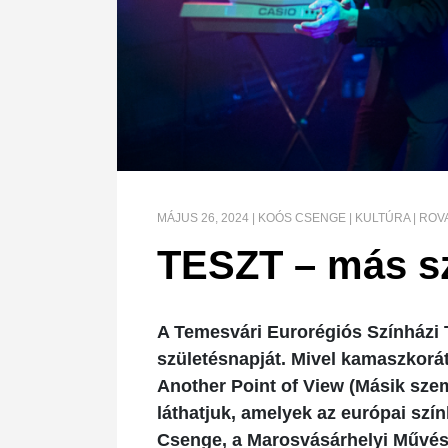
MÁJUS 26, 2024
|
KOÓS CSENGE
|
KULTÚRA
|
ROV
TESZT – más s
A Temesvári Eurorégiós Színházi 
születésnapját. Mivel kamaszkorát
Another Point of View (Másik sze
láthatjuk, amelyek az európai szín
Csenge, a Marosvásárhelyi Művés