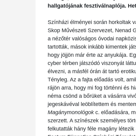
hallgatójának fesztiválnaplója. He
Színházi élményei során horkoltak 
Skop Művészeti Szervezet, Nenad Gl
a nézőtér valóságos óvodai napközis
tartották, mások inkább kimentek já
hogy jöjjön már érte az anyukája. Egy
cyber térben játszódó viszonyát látt
élvezni, a másfél órán át tartó eroti
Tényleg. Az a fajta előadás volt, a
rájön arra, hogy mi fog történni és 
néma csönd a bőrüket a vásárra vivő
jegeskávéval leöblítettem és mente
Magánymonológok
c. előadására, m
szerzett. A színészek személyes törté
felkutatták hány féle magány létezik