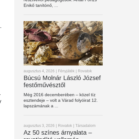
Enikő tanítónő, ...
.
augusztus 4, 2026
|
Fényjáték
|
Rovatok
Búcsú Molnár László József
festőművésztől
.
Még 2016 decemberében – közel tíz
esztendeje – volt a Várad folyóirat 12.
y
lapszámának a ...
augusztus 3, 2026
|
Rovatok
|
Társadalom
Az 50 színes árnyalata –