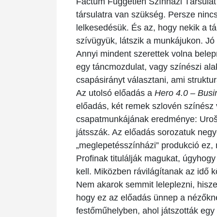
Factum Független Színházi Társulat 
társulatra van szükség. Persze ninc
lelkesedésük. És az, hogy nekik a t
szívügyük, látszik a munkájukon. Jó é
Annyi mindent szerettek volna belep
egy táncmozdulat, vagy színészi ala
csapásirányt választani, ami struktu
Az utolsó előadás a
Hero 4.0 – Busi
előadás, két remek szlovén színész
csapatmunkájának eredménye: Uroš K
játsszák. Az előadás sorozatuk negy
„meglepetésszínházi” produkció ez, m
Profinak titulálják magukat, úgyhogy
kell. Miközben rávilágítanak az idő
Nem akarok semmit leleplezni, hisz
hogy ez az előadás ünnep a nézőkne
festőműhelyben, ahol játszották egy 