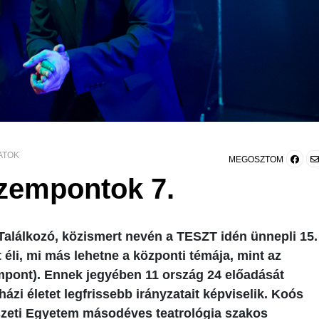
ATOK
MEGOSZTOM
zempontok 7.
Találkozó, közismert nevén a TESZT idén ünnepli 15.
 éli, mi más lehetne a központi témája, mint az
mpont). Ennek jegyében 11 ország 24 előadását
házi életet legfrissebb irányzatait képviselik. Koós
zeti Egyetem másodéves teatrológia szakos