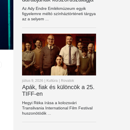
Az Ady Endre Emlékmúzeum egyik
figyelemre méltó színháztörténeti tárgya
az a selyem ...
július 9, 2026
|
Kultúra
|
Rovatok
Apák, fiak és különcök a 25.
TIFF-en
Hegyi Réka írása a kolozsvári
Transilvania International Film Festival
huszonötödik ...