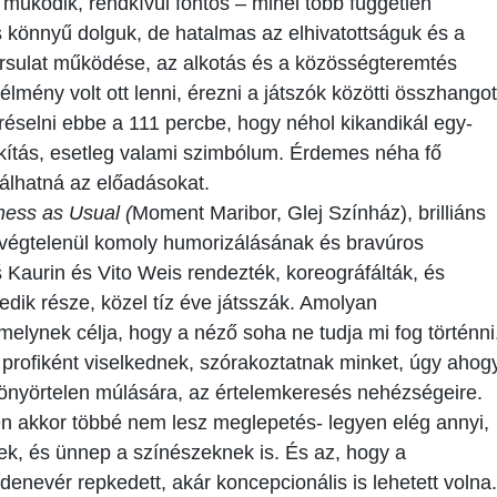
működik, rendkívül fontos – minél több független
s könnyű dolguk, de hatalmas az elhivatottságuk és a
ársulat működése, az alkotás és a közösségteremtés
lmény volt ott lenni, érezni a játszók közötti összhangot
réselni ebbe a 111 percbe, hogy néhol kikandikál egy-
kítás, esetleg valami szimbólum. Érdemes néha fő
rálhatná az előadásokat.
ness as Usual (
Moment Maribor, Glej Színház), brilliáns
 végtelenül komoly humorizálásának és bravúros
aurin és Vito Weis rendezték, koreográfálták, és
edik része, közel tíz éve játsszák. Amolyan
elynek célja, hogy a néző soha ne tudja mi fog történni
 profiként viselkednek, szórakoztatnak minket, úgy ahog
 könyörtelen múlására, az értelemkeresés nehézségeire.
en akkor többé nem lesz meglepetés- legyen elég annyi,
k, és ünnep a színészeknek is. És az, hogy a
denevér repkedett, akár koncepcionális is lehetett volna.