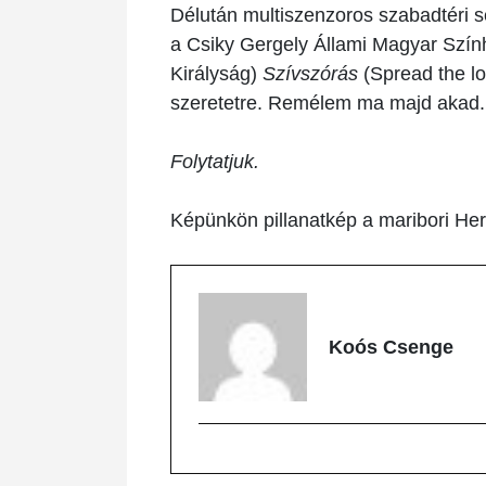
Délután multiszenzoros szabadtéri s
a Csiky Gergely Állami Magyar Szín
Királyság)
Szívszórás
(Spread the l
szeretetre. Remélem ma majd akad.
Folytatjuk.
Képünkön pillanatkép a maribori Her
Koós Csenge