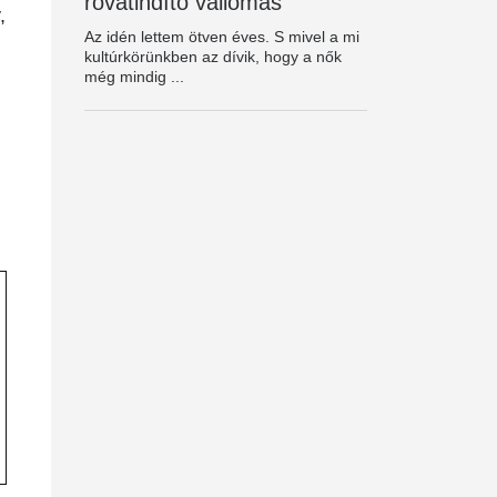
rovatindító vallomás
,
Az idén lettem ötven éves. S mivel a mi
kultúrkörünkben az dívik, hogy a nők
még mindig ...