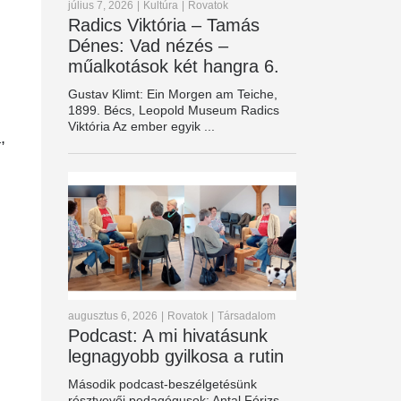
július 7, 2026
|
Kultúra
|
Rovatok
Radics Viktória – Tamás
Dénes: Vad nézés –
műalkotások két hangra 6.
Gustav Klimt: Ein Morgen am Teiche,
1899. Bécs, Leopold Museum Radics
Viktória Az ember egyik ...
,
augusztus 6, 2026
|
Rovatok
|
Társadalom
Podcast: A mi hivatásunk
legnagyobb gyilkosa a rutin
Második podcast-beszélgetésünk
résztvevői pedagógusok: Antal Fórizs