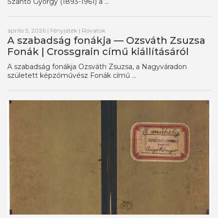
Szántó György (1893-1961) a ...
április 5, 2026
|
Fényjáték
|
Rovatok
A szabadság fonákja — Ozsváth Zsuzsa
Fonák | Crossgrain című kiállításáról
A szabadság fonákja Ozsváth Zsuzsa, a Nagyváradon
született képzőművész Fonák című ...