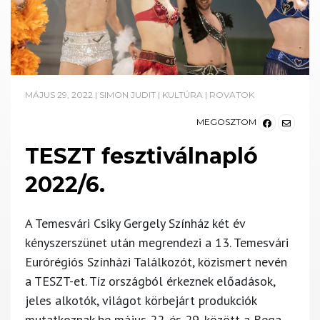
MÁJUS 29, 2022
|
SIMON JUDIT
|
KULTÚRA
|
ROVATOK
MEGOSZTOM
TESZT fesztiválnapló
2022/6.
A Temesvári Csiky Gergely Színház két év
kényszerszünet után megrendezi a 13. Temesvári
Eurórégiós Színházi Találkozót, közismert nevén
a TESZT-et. Tíz országból érkeznek előadások,
jeles alkotók, világot körbejárt produkciók
mutatkoznak be május 22. és 29. között a Bega-