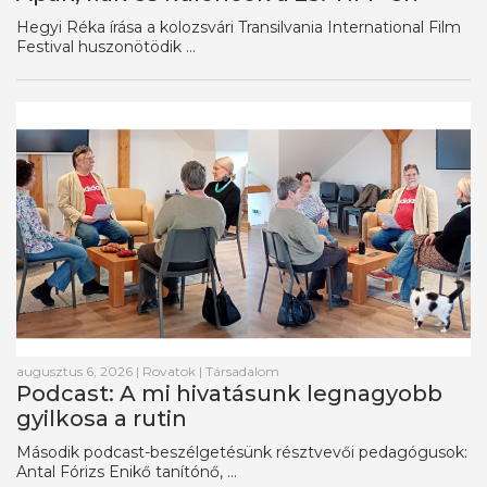
Hegyi Réka írása a kolozsvári Transilvania International Film
Festival huszonötödik ...
augusztus 6, 2026
|
Rovatok
|
Társadalom
Podcast: A mi hivatásunk legnagyobb
gyilkosa a rutin
Második podcast-beszélgetésünk résztvevői pedagógusok:
Antal Fórizs Enikő tanítónő, ...