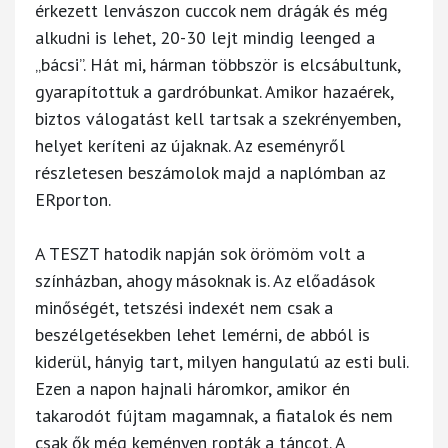
érkezett lenvászon cuccok nem drágák és még
alkudni is lehet, 20-30 lejt mindig leenged a
„bácsi”. Hát mi, hárman többször is elcsábultunk,
gyarapítottuk a gardróbunkat. Amikor hazaérek,
biztos válogatást kell tartsak a szekrényemben,
helyet keríteni az újaknak. Az eseményről
részletesen beszámolok majd a naplómban az
ERporton.
A TESZT hatodik napján sok örömöm volt a
színházban, ahogy másoknak is. Az előadások
minőségét, tetszési indexét nem csak a
beszélgetésekben lehet lemérni, de abból is
kiderül, hányig tart, milyen hangulatú az esti buli.
Ezen a napon hajnali háromkor, amikor én
takarodót fújtam magamnak, a fiatalok és nem
csak ők még keményen ropták a táncot. A