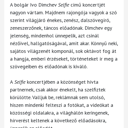
A bolgár Ivo Dimchev
Selfie
című koncertjét
nagyon vártam. Majdnem rajongója vagyok a szó
szerint világjáró énekes, zenész, dalszövegíró,
zeneszerzőnek, táncos előadónak. Dimchev egy
jelenség, mindenhol ünnepelik, azt csinál
nézőivel, hallgatóságával, amit akar. Könnyű neki,
sajátos világzenét komponál, sok oktávot fog át
a hangja, emberi érzéseket, történeteket ír meg a
szövegeiben és előadónak is kiváló.
A
Selfie
koncertjében a közönséget hívta
partnernek, csak akkor énekelt, ha szelfiztek
körülötte. Valljuk be, reklámnak sem utolsó,
hiszen mindenki felteszi a fotókat, a videókat a
közösségi oldalakra, a világhálón keringenek,
hírverést keltenek a következő előadásokra,