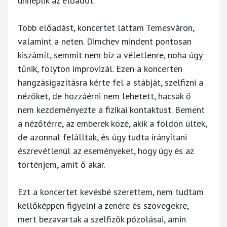
ünneplik az előadót.
Több előadást, koncertet láttam Temesváron,
valamint a neten. Dimchev mindent pontosan
kiszámít, semmit nem bíz a véletlenre, noha úgy
tűnik, folyton improvizál. Ezen a koncerten
hangzásigazításra kérte fel a stábját, szelfizni a
nézőket, de hozzáérni nem lehetett, hacsak ő
nem kezdeményezte a fizikai kontaktust. Bement
a nézőtérre, az emberek közé, akik a földön ültek,
de azonnal felálltak, és úgy tudta irányítani
észrevétlenül az eseményeket, hogy úgy és az
történjem, amit ő akar.
Ezt a koncertet kevésbé szerettem, nem tudtam
kellőképpen figyelni a zenére és szövegekre,
mert bezavartak a szelfizők pózolásai, amin