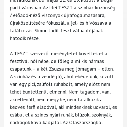
parti városban. Az idei TESZT a színház-közönség
/ előadó-néző viszonyok újrafogalmazására,
újraközelítésére fókuszál, a jel- és hívószava a
találkozás. Simon Judit fesztiválnaplójának
hatodik része.
A TESZT szervezői merényletet követtek el a
fesztivál női népe, de főleg a mi kis hármas
csapatunk – a két Zsuzsa meg jómagam – ellen.
A színház és a vendéglő, ahol ebédelünk, között
van egy pici, zsúfolt ruhabolt, amely előtt nem
lehet büntetlenül elmenni. Nem tagadom, van,
aki ellenáll, nem megy be, nem találkozik a
kedves férfi eladóval, aki mindenkinek udvarol, és
csábul el a színes nyári ruhák, blúzok, szoknyák,
nadrágok kavalkádjától. Az Olaszországból