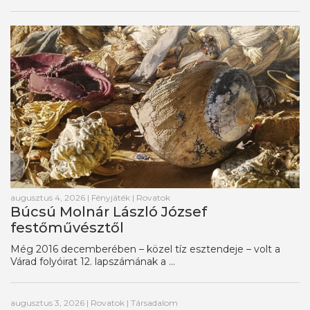
augusztus 4, 2026
|
Fényjáték
|
Rovatok
Búcsú Molnár László József
festőművésztől
Még 2016 decemberében – közel tíz esztendeje – volt a
Várad folyóirat 12. lapszámának a ...
augusztus 3, 2026
|
Rovatok
|
Társadalom