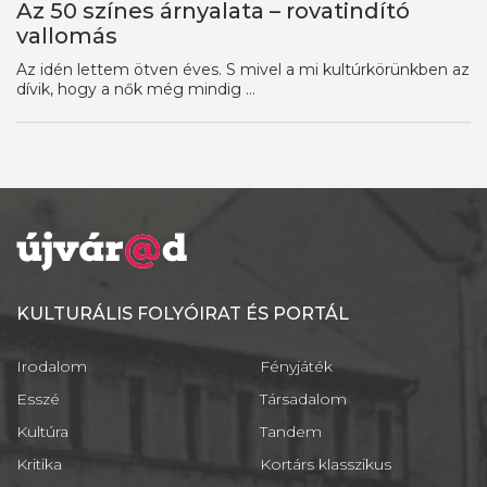
Az 50 színes árnyalata – rovatindító
vallomás
Az idén lettem ötven éves. S mivel a mi kultúrkörünkben az
dívik, hogy a nők még mindig ...
KULTURÁLIS FOLYÓIRAT ÉS PORTÁL
Irodalom
Fényjáték
Esszé
Társadalom
Kultúra
Tandem
Kritika
Kortárs klasszikus