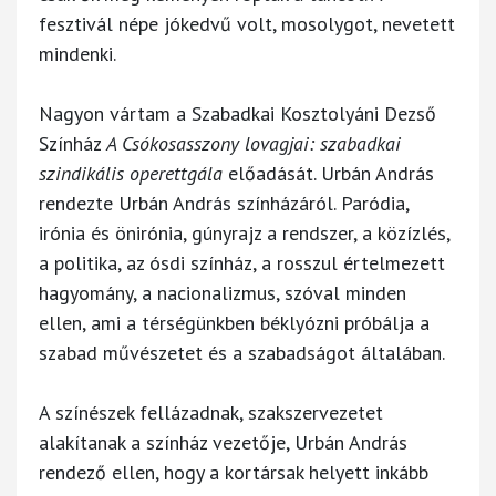
fesztivál népe jókedvű volt, mosolygot, nevetett
mindenki.
Nagyon vártam a Szabadkai Kosztolyáni Dezső
Színház
A Csókosasszony lovagjai: szabadkai
szindikális operettgála
előadását. Urbán András
rendezte Urbán András színházáról. Paródia,
irónia és önirónia, gúnyrajz a rendszer, a közízlés,
a politika, az ósdi színház, a rosszul értelmezett
hagyomány, a nacionalizmus, szóval minden
ellen, ami a térségünkben béklyózni próbálja a
szabad művészetet és a szabadságot általában.
A színészek fellázadnak, szakszervezetet
alakítanak a színház vezetője, Urbán András
rendező ellen, hogy a kortársak helyett inkább