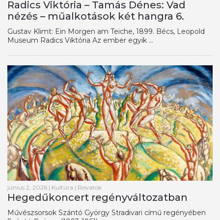
Radics Viktória – Tamás Dénes: Vad
nézés – műalkotások két hangra 6.
Gustav Klimt: Ein Morgen am Teiche, 1899. Bécs, Leopold
Museum Radics Viktória Az ember egyik ...
június 2, 2026
|
Kultúra
|
Rovatok
Hegedűkoncert regényváltozatban
Művészsorsok Szántó György Stradivari című regényében