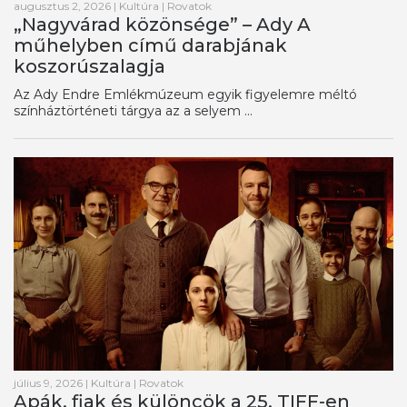
augusztus 2, 2026
|
Kultúra
|
Rovatok
„Nagyvárad közönsége” – Ady A
műhelyben című darabjának
koszorúszalagja
Az Ady Endre Emlékmúzeum egyik figyelemre méltó
színháztörténeti tárgya az a selyem ...
július 9, 2026
|
Kultúra
|
Rovatok
Apák, fiak és különcök a 25. TIFF-en