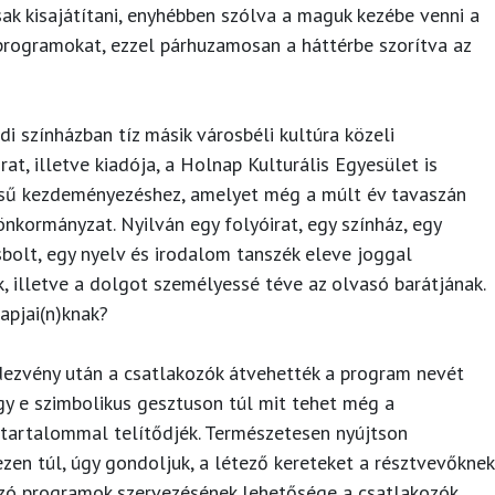
ak kisajátítani, enyhébben szólva a maguk kezébe venni a
rogramokat, ezzel párhuzamosan a háttérbe szorítva az
i színházban tíz másik városbéli kultúra közeli
at, illetve kiadója, a Holnap Kulturális Egyesület is
ű kezdeményezéshez, amelyet még a múlt év tavaszán
önkormányzat. Nyilván egy folyóirat, egy színház, egy
sbolt, egy nyelv és irodalom tanszék eleve joggal
 illetve a dolgot személyessé téve az olvasó barátjának.
apjai(n)knak?
ndezvény után a csatlakozók átvehették a program nevét
ogy e szimbolikus gesztuson túl mit tehet még a
 tartalommal telítődjék. Természetesen nyújtson
ezen túl, úgy gondoljuk, a létező kereteket a résztvevőknek
nzó programok szervezésének lehetősége a csatlakozók