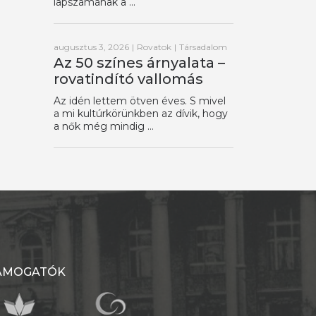
lapszámának a ...
augusztus 3, 2026
|
Rovatok
|
Társadalom
Az 50 színes árnyalata –
rovatindító vallomás
Az idén lettem ötven éves. S mivel
a mi kultúrkörünkben az dívik, hogy
a nők még mindig ...
ÁMOGATÓK