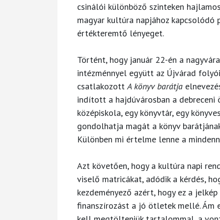
csinálói különböző szinteken hajlamos
magyar kultúra napjához kapcsolódó p
értékteremtő lényeget.
Történt, hogy január 22-én a nagyvárad
intézménnyel együtt az Újvárad folyóir
csatlakozott
A könyv barátja
elnevezés
indított a hajdúvárosban a debreceni 
középiskola, egy könyvtár, egy könyve
gondolhatja magát a könyv barátjának,
Különben mi értelme lenne a mindenn
Azt követően, hogy a kultúra napi re
viselő matricákat, adódik a kérdés, h
kezdeményező azért, hogy ez a jelkép
finanszírozást a jó ötletek mellé. Ám 
kell megtölteniük tartalommal, a vo