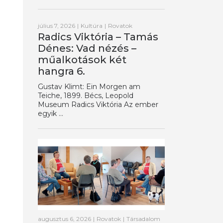
július 7, 2026
|
Kultúra
|
Rovatok
Radics Viktória – Tamás
Dénes: Vad nézés –
műalkotások két
hangra 6.
Gustav Klimt: Ein Morgen am
Teiche, 1899. Bécs, Leopold
Museum Radics Viktória Az ember
egyik ...
augusztus 6, 2026
|
Rovatok
|
Társadalom