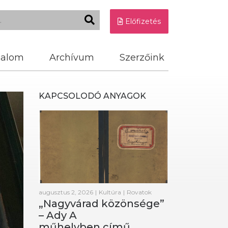
Előfizetés
dalom
Archívum
Szerzőink
KAPCSOLODÓ ANYAGOK
augusztus 2, 2026
|
Kultúra
|
Rovatok
„Nagyvárad közönsége”
– Ady A
műhelyben című