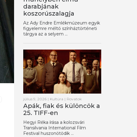
darabjának
koszorúszalagja
Az Ady Endre Emlékmúzeum egyik
figyelemre méltó színháztörténeti
tárgya az a selyem ...
július 9, 2026
|
Kultúra
|
Rovatok
Apák, fiak és különcök a
25. TIFF-en
Hegyi Réka írása a kolozsvári
Transilvania International Film
Festival huszonötödik ...