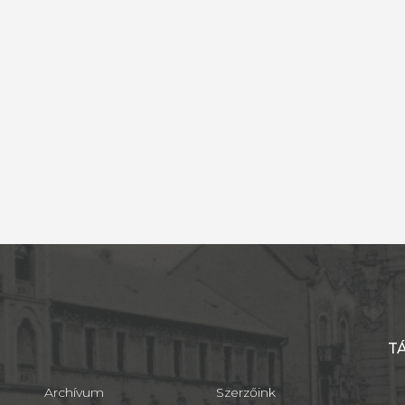
T
Archívum
Szerzőink