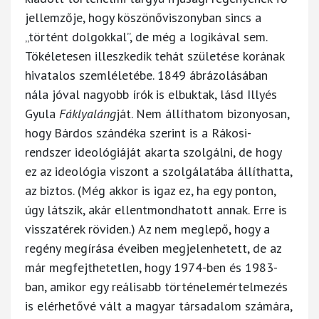
jellemzője, hogy köszönőviszonyban sincs a
„történt dolgokkal”, de még a logikával sem.
Tökéletesen illeszkedik tehát születése korának
hivatalos szemléletébe. 1849 ábrázolásában
nála jóval nagyobb írók is elbuktak, lásd Illyés
Gyula
Fáklyaláng
ját. Nem állíthatom bizonyosan,
hogy Bárdos szándéka szerint is a Rákosi-
rendszer ideológiáját akarta szolgálni, de hogy
ez az ideológia viszont a szolgálatába állíthatta,
az biztos. (Még akkor is igaz ez, ha egy ponton,
úgy látszik, akár ellentmondhatott annak. Erre is
visszatérek röviden.) Az nem meglepő, hogy a
regény megírása éveiben megjelenhetett, de az
már megfejthetetlen, hogy 1974-ben és 1983-
ban, amikor egy reálisabb történelemértelmezés
is elérhetővé vált a magyar társadalom számára,