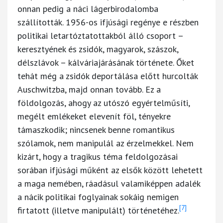
onnan pedig a náci lágerbirodalomba
szállították. 1956-os ifjúsági regénye e részben
politikai letartóztatottakból álló csoport –
keresztyének és zsidók, magyarok, szászok,
délszlávok – kálváriajárásának története. Őket
tehát még a zsidók deportálása előtt hurcolták
Auschwitzba, majd onnan tovább. Ez a
földolgozás, ahogy az utószó egyértelműsíti,
megélt emlékeket elevenít föl, tényekre
támaszkodik; nincsenek benne romantikus
szólamok, nem manipulál az érzelmekkel. Nem
kizárt, hogy a tragikus téma feldolgozásai
sorában ifjúsági műként az elsők között lehetett
a maga nemében, ráadásul valamiképpen adalék
a nácik politikai foglyainak sokáig nemigen
[7]
firtatott (illetve manipulált) történetéhez.