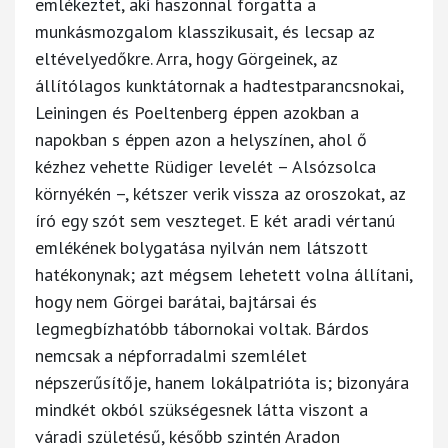
emlékeztet, aki haszonnal forgatta a
munkásmozgalom klasszikusait, és lecsap az
eltévelyedőkre. Arra, hogy Görgeinek, az
állítólagos kunktátornak a hadtestparancsnokai,
Leiningen és Poeltenberg éppen azokban a
napokban s éppen azon a helyszínen, ahol ő
kézhez vehette Rüdiger levelét – Alsózsolca
környékén –, kétszer verik vissza az oroszokat, az
író egy szót sem veszteget. E két aradi vértanú
emlékének bolygatása nyilván nem látszott
hatékonynak; azt mégsem lehetett volna állítani,
hogy nem Görgei barátai, bajtársai és
legmegbízhatóbb tábornokai voltak. Bárdos
nemcsak a népforradalmi szemlélet
népszerűsítője, hanem lokálpatrióta is; bizonyára
mindkét okból szükségesnek látta viszont a
váradi születésű, később szintén Aradon