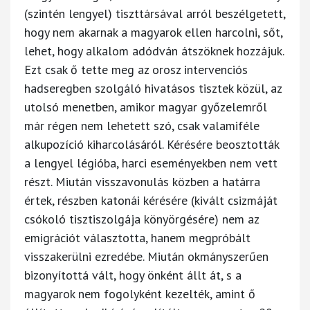
(szintén lengyel) tiszttársával arról beszélgetett,
hogy nem akarnak a magyarok ellen harcolni, sőt,
lehet, hogy alkalom adódván átszöknek hozzájuk.
Ezt csak ő tette meg az orosz intervenciós
hadseregben szolgáló hivatásos tisztek közül, az
utolsó menetben, amikor magyar győzelemről
már régen nem lehetett szó, csak valamiféle
alkupozíció kiharcolásáról. Kérésére beosztották
a lengyel légióba, harci eseményekben nem vett
részt. Miután visszavonulás közben a határra
értek, részben katonái kérésére (kivált csizmáját
csókoló tisztiszolgája könyörgésére) nem az
emigrációt választotta, hanem megpróbált
visszakerülni ezredébe. Miután okmányszerűen
bizonyítottá vált, hogy önként állt át, s a
magyarok nem fogolyként kezelték, amint ő