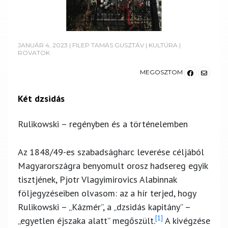
JANUÁR 4, 2023
|
FILEP TAMÁS GUSZTÁV
|
KULTÚRA
|
ROVATOK
MEGOSZTOM
Két dzsidás
Rulikowski – regényben és a történelemben
Az 1848/49-es szabadságharc leverése céljából
Magyarországra benyomult orosz hadsereg egyik
tisztjének, Pjotr Vlagyimirovics Alabinnak
följegyzéseiben olvasom: az a hír terjed, hogy
Rulikowski – „Kázmér”, a „dzsidás kapitány” –
[1]
„egyetlen éjszaka alatt” megőszült.
A kivégzése