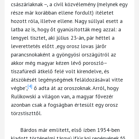
császáriaknak –, a civil közvélemény (melynek egy
része már korábban ellene fordult) ítéletet
hozott róla, illetve ellene. Nagy súllyal esett a
latba az is, hogy őt gyanúsították meg azzal: a
lengyel tisztet, aki július 23-án, pár héttel a
leverettetés előtt „egy orosz lovas járőr
parancsnokaként a gyöngyösi országútról az
akkor még magyar kézen lévő poroszló–
tiszafüredi átkelő felé volt kirendelve, és
átszökését legénységének feláldozásával vitte
[4]
végbe”,
ő adta át az oroszoknak. Arról, hogy
Rulikowski a világon van, a magyar fővezér
azonban csak a fogságban értesült egy orosz
törzstiszttől.
Bárdos már említett, első ízben 1954-ben
kiadott történelmi tárgyú ifjúsági regényének fő