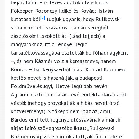
bejáratánál – is téves adatok olvashatók.
Főképpen Rosonczy Ildikó és Kovács István
[2]
kutatásaiból
tudjuk ugyanis, hogy Rulikowski
soha nem lett százados – a cári seregből
zászlósként „szökött át” (lásd lejjebb) a
magyarokhoz, itt a lengyel légió
tartaléklovasságába osztották be főhadnagyként
–, és nem Kázmér volt a keresztneve, hanem
Konrad – bár kényszerből ma a Konrad Kazimierz
kettős nevet is használják, a budapesti
Földművelésügyi, illetve legújabb nevén
Agrárminisztérium falán lévő emléktáblára is ezt
vésték (nehogy provokálják a hibás nevet őrző
közvéleményt). S főképp nem igaz az, amit
Bárdos említett regénye utószavának a mártír
sírját leíró szövegrészébe iktat: „Rulikowski
Kázmér nyugszik e hantok alatt, aki fiatal életét