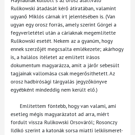
Haynaunak küldött s az orosz alattvaló
Rulikowski átadását kérő átiratában, valamint
ugyanő Miklós cárnak írt jelentésében is. (Van
ugyan egy orosz forrás, amely szerint Görgei a
fegyverletétel után a cáriaknak megemlítette
Rulikowski esetét. Nekem az a gyanúm, hogy
ennek szerzőjét megcsalta emlékezete; akárhogy
is, a halálos ítéletet az említett írásos
dokumentum magyarázza, amit a járőr sebesült
tagjainak vallomása csak megerősíthetett. Az
orosz hadbírósági tárgyalás jegyzőkönyve
egyébként mindeddig nem került elő.)
Említettem föntebb, hogy van valami, ami
esetleg mégis magyarázatot ad arra, miért
fordult vissza Rulikowski Orsováról; Rosonczy
Ildikó szerint a katonák sorsa miatti lelkiismeret-