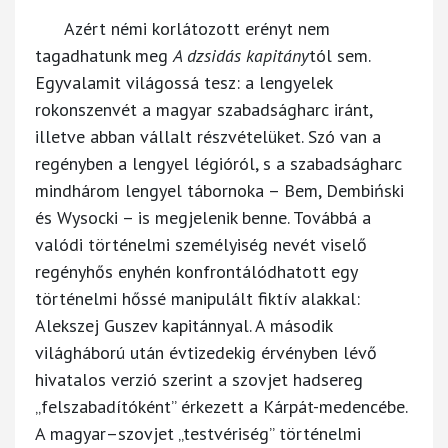
Azért némi korlátozott erényt nem
tagadhatunk meg
A dzsidás kapitány
tól sem.
Egyvalamit világossá tesz: a lengyelek
rokonszenvét a magyar szabadságharc iránt,
illetve abban vállalt részvételüket. Szó van a
regényben a lengyel légióról, s a szabadságharc
mindhárom lengyel tábornoka – Bem, Dembiński
és Wysocki – is megjelenik benne. Továbbá a
valódi történelmi személyiség nevét viselő
regényhős enyhén konfrontálódhatott egy
történelmi hőssé manipulált fiktív alakkal:
Alekszej Guszev kapitánnyal. A második
világháború után évtizedekig érvényben lévő
hivatalos verzió szerint a szovjet hadsereg
„felszabadítóként” érkezett a Kárpát-medencébe.
A magyar–szovjet „testvériség” történelmi