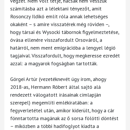
végzet. Nem volt tétje, hacsak nem vesszük
számításba azt a lélektani tényezőt, amit
Rosonczy Ildikó említ róla annak lehetséges
okaként – s amire visszatérek még röviden –,
hogy társai és Wysocki tábornok figyelmeztetése,
óvása ellenére visszafordult Orsováról, a
határról, nem ment emigrációba a lengyel légió
tagjaival. Visszafordult, hogy megkeresse ezredét
azzal: a magyarok fogságban tartották.
Görgei Artúr (vezetéknevét úgy írom, ahogy
2018-as, Hermann Róbert által sajtó alá
rendezett válogatott írásainak címlapján
szerepel) megemlíti emlékiratában: a
fegyverletétel után, amikor kiderült, hogy a cár
fönntartotta magának az ő sorsa fölötti döntést
– miközben a többi hadifoglyot kiadta a