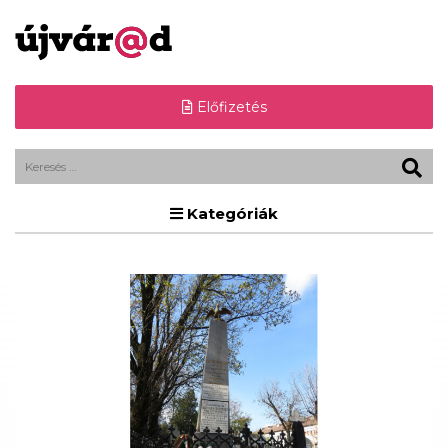
Előfizetés
Kategóriák