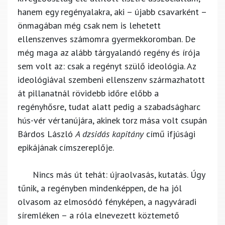
hanem egy regényalakra, aki – újabb csavarként –
önmagában még csak nem is lehetett
ellenszenves számomra gyermekkoromban. De
még maga az alább tárgyalandó regény és írója
sem volt az: csak a regényt szülő ideológia. Az
ideológiával szembeni ellenszenv származhatott
át pillanatnál rövidebb időre előbb a
regényhősre, tudat alatt pedig a szabadságharc
hús-vér vértanújára, akinek torz mása volt csupán
Bárdos László
A dzsidás kapitány
című ifjúsági
epikájának címszereplője.
Nincs más út tehát: újraolvasás, kutatás. Úgy
tűnik, a regényben mindenképpen, de ha jól
olvasom az elmosódó fényképen, a nagyváradi
síremléken – a róla elnevezett köztemető