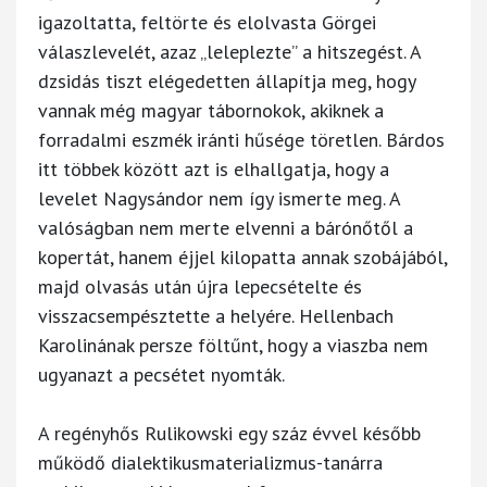
igazoltatta, feltörte és elolvasta Görgei
válaszlevelét, azaz „leleplezte” a hitszegést. A
dzsidás tiszt elégedetten állapítja meg, hogy
vannak még magyar tábornokok, akiknek a
forradalmi eszmék iránti hűsége töretlen. Bárdos
itt többek között azt is elhallgatja, hogy a
levelet Nagysándor nem így ismerte meg. A
valóságban nem merte elvenni a bárónőtől a
kopertát, hanem éjjel kilopatta annak szobájából,
majd olvasás után újra lepecsételte és
visszacsempésztette a helyére. Hellenbach
Karolinának persze föltűnt, hogy a viaszba nem
ugyanazt a pecsétet nyomták.
A regényhős Rulikowski egy száz évvel később
működő dialektikusmaterializmus-tanárra