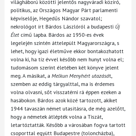
világháború közötti jelentős nagyváradi közíró,
politikus, az Országos Magyar Párt parlamenti
képviselője, Hegedűs Nándor szavatol;
nekrológot írt Bárdos Lászlóról a budapesti
Új
Élet
című lapba. Bárdos az 1950-es évek
legelején szintén áttelepült Magyarországra, s
lehet, hogy igazi életműve ekkor bontakozhatott
volna ki, ha tíz évvel később nem hunyt volna el;
tudomásom szerint életében két könyve jelent
meg. A másikat, a
Melkun Menyhért utazásá
t,
szemben az eddig tárgyalttal, ma is érdemes
volna olvasni, sőt visszatérni rá éppen ezeken a
hasábokon. Bárdos azok közé tartozott, akiket
1944 tavaszán német utasításra, de még azelőtt,
hogy a németek átlépték volna a Tiszát,
letartóztatták. Később a városában fogva tartott
csoporttal együtt Budapestre (toloncházba),