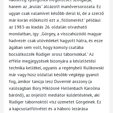
hanem az „árulás” álcázott manőversorozata. Ez
ugyan csak valamivel később derül ki, de a szerző
már korán előkészíti ezt a „fölismerést” például
az 1983-as kiadás 26. oldalán olvasható
mondatban, így: „Görgey, a visszahúzódó magyar
hadvezér csak utóvédeket hagyott hátra, és esze
ágában sem volt, hogy komoly csatába
bocsátkozzék Rüdiger orosz tábornokkal.” Az
efféle megjegyzések bizonyára a késleltetési
technika kellékei, ugyanis a regénybeli Rulikowski
már vagy húsz oldallal később végképp gyanút
fog, amikor tanúja lesz Duvernié asszony (a
valóságban Bory Miklósné Hellenbach Karolina
bárónő), az önjelölt mediátor küldetésének, aki
Rüdiger tábornoktól visz üzenetet Görgeinek. Ez
a kapcsolatfölvétel és a háború lezárása