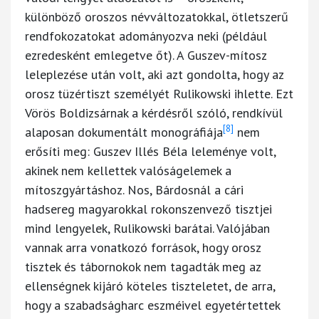
különböző oroszos névváltozatokkal, ötletszerű
rendfokozatokat adományozva neki (például
ezredesként emlegetve őt). A Guszev-mítosz
leleplezése után volt, aki azt gondolta, hogy az
orosz tüzértiszt személyét Rulikowski ihlette. Ezt
Vörös Boldizsárnak a kérdésről szóló, rendkívül
[8]
alaposan dokumentált monográfiája
nem
erősíti meg: Guszev Illés Béla leleménye volt,
akinek nem kellettek valóságelemek a
mítoszgyártáshoz. Nos, Bárdosnál a cári
hadsereg magyarokkal rokonszenvező tisztjei
mind lengyelek, Rulikowski barátai. Valójában
vannak arra vonatkozó források, hogy orosz
tisztek és tábornokok nem tagadták meg az
ellenségnek kijáró köteles tiszteletet, de arra,
hogy a szabadságharc eszméivel egyetértettek