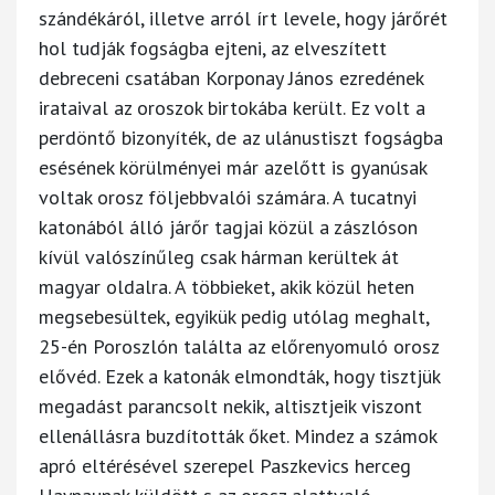
szándékáról, illetve arról írt levele, hogy járőrét
hol tudják fogságba ejteni, az elveszített
debreceni csatában Korponay János ezredének
irataival az oroszok birtokába került. Ez volt a
perdöntő bizonyíték, de az ulánustiszt fogságba
esésének körülményei már azelőtt is gyanúsak
voltak orosz följebbvalói számára. A tucatnyi
katonából álló járőr tagjai közül a zászlóson
kívül valószínűleg csak hárman kerültek át
magyar oldalra. A többieket, akik közül heten
megsebesültek, egyikük pedig utólag meghalt,
25-én Poroszlón találta az előrenyomuló orosz
elővéd. Ezek a katonák elmondták, hogy tisztjük
megadást parancsolt nekik, altisztjeik viszont
ellenállásra buzdították őket. Mindez a számok
apró eltérésével szerepel Paszkevics herceg