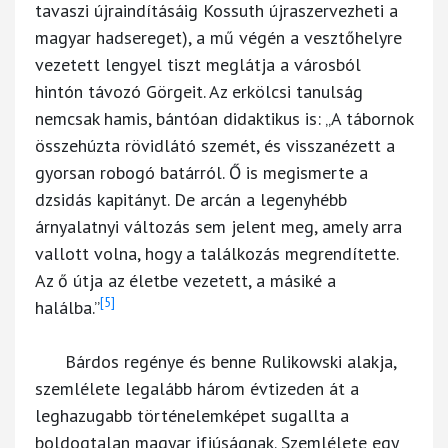
tavaszi újraindításáig Kossuth újraszervezheti a
magyar hadsereget), a mű végén a vesztőhelyre
vezetett lengyel tiszt meglátja a városból
hintón távozó Görgeit. Az erkölcsi tanulság
nemcsak hamis, bántóan didaktikus is: „A tábornok
összehúzta rövidlátó szemét, és visszanézett a
gyorsan robogó batárról. Ő is megismerte a
dzsidás kapitányt. De arcán a legenyhébb
árnyalatnyi változás sem jelent meg, amely arra
vallott volna, hogy a találkozás megrendítette.
Az ő útja az életbe vezetett, a másiké a
[5]
halálba.”
Bárdos regénye és benne Rulikowski alakja,
szemlélete legalább három évtizeden át a
leghazugabb történelemképet sugallta a
boldogtalan magyar ifjúságnak. Szemlélete egy