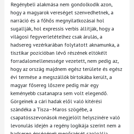
Regénybeli alakmása nem gondolkodik azon,
hogy a magyarok vereséget szenvedhetnek, a
narráció és a főhős megnyilatkozásai hol
sugallják, hol expressis verbis állítják, hogy a
világosi fegyverletételhez csak árulás, a
hadsereg vezérkarában folytatott aknamunka, a
tisztikar pozícióban lévő részének eltökélt
forradalomellenessége vezetett, nem pedig az,
hogy az ország majdnem egész területe és egész
évi termése a megszállók birtokába került, a
magyar fősereg lőszere pedig már egy
keményebb csatanapra sem volt elegendő.
Görgeinek a cári hadak elől való kitérési
szándéka a Tisza–Maros szögébe, a
csapatösszevonások megjelölt helyszínére való
levonulás idején a regény logikája szerint nem a
hadsereg épségének megőrzését szolgálja,