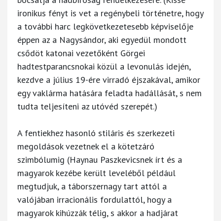
ironikus fényt is vet a regénybeli történetre, hogy
a további harc legkövetkezetesebb képviselője
éppen az a Nagysándor, aki egyedül mondott
csődöt katonai vezetőként Görgei
hadtestparancsnokai közül a levonulás idején,
kezdve a július 19-ére virradó éjszakával, amikor
egy vaklárma hatására feladta hadállását, s nem
tudta teljesíteni az utóvéd szerepét.)
A fentiekhez hasonló stiláris és szerkezeti
megoldások vezetnek el a kötetzáró
szimbólumig (Haynau Paszkevicsnek írt és a
magyarok kezébe került leveléből például
megtudjuk, a táborszernagy tart attól a
valójában irracionális fordulattól, hogy a
magyarok kihúzzák télig, s akkor a hadjárat