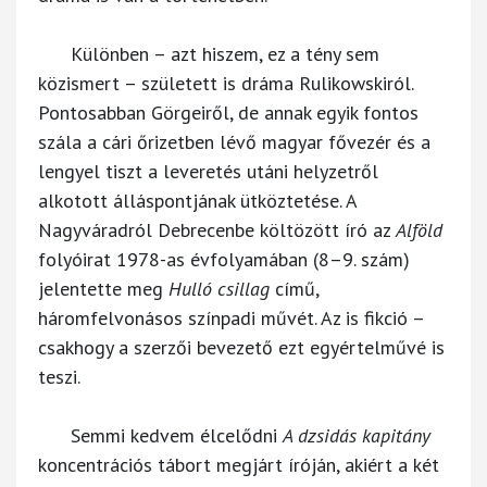
Különben – azt hiszem, ez a tény sem
közismert – született is dráma Rulikowskiról.
Pontosabban Görgeiről, de annak egyik fontos
szála a cári őrizetben lévő magyar fővezér és a
lengyel tiszt a leveretés utáni helyzetről
alkotott álláspontjának ütköztetése. A
Nagyváradról Debrecenbe költözött író az
Alföld
folyóirat 1978-as évfolyamában (8–9. szám)
jelentette meg
Hulló csillag
című,
háromfelvonásos színpadi művét. Az is fikció –
csakhogy a szerzői bevezető ezt egyértelművé is
teszi.
Semmi kedvem élcelődni
A dzsidás kapitány
koncentrációs tábort megjárt íróján, akiért a két