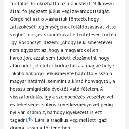
furdalás. Ez okozhatta az ulánustiszt Miłkowski
által följegyzett július végi zavarodottságát.
Görgeinél azt olvashattuk föntebb, hogy
„átszökését legénységének feláldozásával vitte
végbe”; nos, ez szándékával ellentétesen történt
így. Rosonczyt idézem: „Ahogy lelkiismeretével
nem egyezett az, hogy a magyarok ellen
harcoljon, azzal sem tudott elszámolni, hogy
alárendeltjei életét kockáztatta a magáé helyett.
Inkább háborgó lelkiismerete hajtotta vissza a
magyar határról, semmint a kínzó honvágytól, a
hosszú emigrációs évektől való félelem. A
visszafordulás, így a szembenézés veszélyeivel
és lehetséges súlyos következményeivel pedig
nyilván számolt, bárhogy igyekezett is ezt
[6]
tagadni.”
Lám, a tragikus vég mellett igazi
dráma is van a történetben.