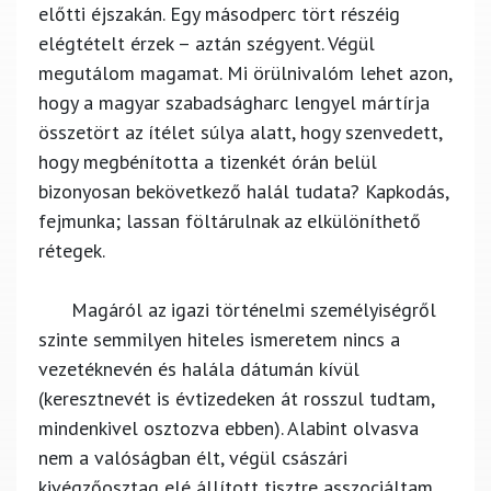
előtti éjszakán. Egy másodperc tört részéig
elégtételt érzek – aztán szégyent. Végül
megutálom magamat. Mi örülnivalóm lehet azon,
hogy a magyar szabadságharc lengyel mártírja
összetört az ítélet súlya alatt, hogy szenvedett,
hogy megbénította a tizenkét órán belül
bizonyosan bekövetkező halál tudata? Kapkodás,
fejmunka; lassan föltárulnak az elkülöníthető
rétegek.
Magáról az igazi történelmi személyiségről
szinte semmilyen hiteles ismeretem nincs a
vezetéknevén és halála dátumán kívül
(keresztnevét is évtizedeken át rosszul tudtam,
mindenkivel osztozva ebben). Alabint olvasva
nem a valóságban élt, végül császári
kivégzőosztag elé állított tisztre asszociáltam,