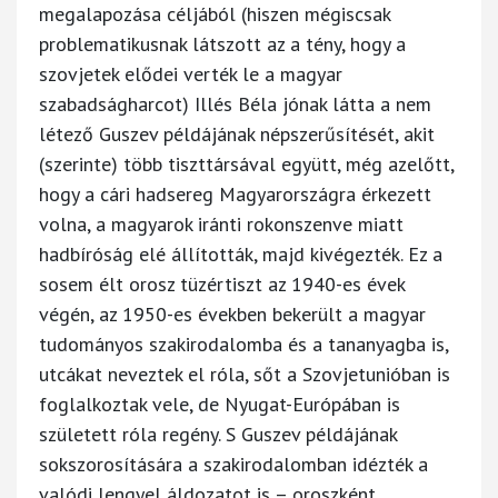
megalapozása céljából (hiszen mégiscsak
problematikusnak látszott az a tény, hogy a
szovjetek elődei verték le a magyar
szabadságharcot) Illés Béla jónak látta a nem
létező Guszev példájának népszerűsítését, akit
(szerinte) több tiszttársával együtt, még azelőtt,
hogy a cári hadsereg Magyarországra érkezett
volna, a magyarok iránti rokonszenve miatt
hadbíróság elé állították, majd kivégezték. Ez a
sosem élt orosz tüzértiszt az 1940-es évek
végén, az 1950-es években bekerült a magyar
tudományos szakirodalomba és a tananyagba is,
utcákat neveztek el róla, sőt a Szovjetunióban is
foglalkoztak vele, de Nyugat-Európában is
született róla regény. S Guszev példájának
sokszorosítására a szakirodalomban idézték a
valódi lengyel áldozatot is – oroszként,