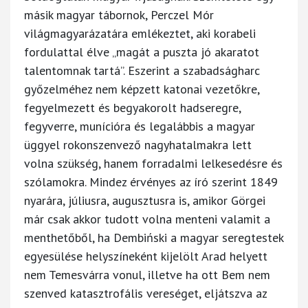
másik magyar tábornok, Perczel Mór
világmagyarázatára emlékeztet, aki korabeli
fordulattal élve „magát a puszta jó akaratot
talentomnak tartá”. Eszerint a szabadságharc
győzelméhez nem képzett katonai vezetőkre,
fegyelmezett és begyakorolt hadseregre,
fegyverre, munícióra és legalábbis a magyar
üggyel rokonszenvező nagyhatalmakra lett
volna szükség, hanem forradalmi lelkesedésre és
szólamokra. Mindez érvényes az író szerint 1849
nyarára, júliusra, augusztusra is, amikor Görgei
már csak akkor tudott volna menteni valamit a
menthetőből, ha Dembiński a magyar seregtestek
egyesülése helyszíneként kijelölt Arad helyett
nem Temesvárra vonul, illetve ha ott Bem nem
szenved katasztrofális vereséget, eljátszva az