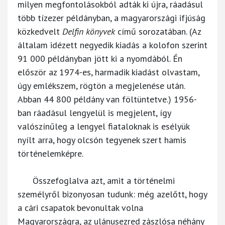
milyen megfontolásokból adták ki újra, ráadásul
több tízezer példányban, a magyarországi ifjúság
közkedvelt
Delfin könyvek
című sorozatában. (Az
általam idézett negyedik kiadás a kolofon szerint
91 000 példányban jött ki a nyomdából. Én
először az 1974-es, harmadik kiadást olvastam,
úgy emlékszem, rögtön a megjelenése után.
Abban 44 800 példány van föltüntetve.) 1956-
ban ráadásul lengyelül is megjelent, így
valószínűleg a lengyel fiataloknak is esélyük
nyílt arra, hogy olcsón tegyenek szert hamis
történelemképre.
Összefoglalva azt, amit a történelmi
személyről bizonyosan tudunk: még azelőtt, hogy
a cári csapatok bevonultak volna
Magyarországra, az ulánusezred zászlósa néhány