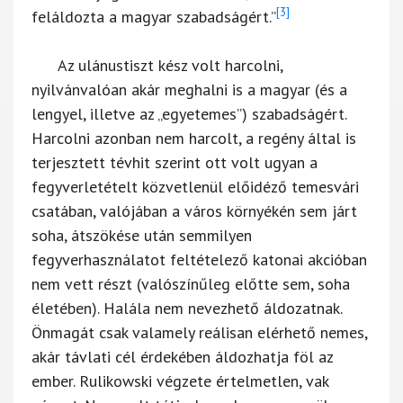
[3]
feláldozta a magyar szabadságért.”
Az ulánustiszt kész volt harcolni,
nyilvánvalóan akár meghalni is a magyar (és a
lengyel, illetve az „egyetemes”) szabadságért.
Harcolni azonban nem harcolt, a regény által is
terjesztett tévhit szerint ott volt ugyan a
fegyverletételt közvetlenül előidéző temesvári
csatában, valójában a város környékén sem járt
soha, átszökése után semmilyen
fegyverhasználatot feltételező katonai akcióban
nem vett részt (valószínűleg előtte sem, soha
életében). Halála nem nevezhető áldozatnak.
Önmagát csak valamely reálisan elérhető nemes,
akár távlati cél érdekében áldozhatja föl az
ember. Rulikowski végzete értelmetlen, vak