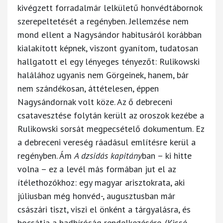
kivégzett forradalmár lelkületű honvédtábornok
szerepeltetését a regényben. Jellemzése nem
mond ellent a Nagysándor habitusáról korábban
kialakított képnek, viszont gyanítom, tudatosan
hallgatott el egy lényeges tényezőt: Rulikowski
halálához ugyanis nem Görgeinek, hanem, bár
nem szándékosan, áttételesen, éppen
Nagysándornak volt köze. Az ő debreceni
csatavesztése folytán került az oroszok kezébe a
Rulikowski sorsát megpecsételő dokumentum. Ez
a debreceni vereség ráadásul említésre kerül a
regényben. Ám
A dzsidás kapitány
ban – ki hitte
volna – ez a levél más formában jut el az
ítélethozókhoz: egy magyar arisztokrata, aki
júliusban még honvéd-, augusztusban már
császári tiszt, viszi el önként a tárgyalásra, és
bocsátja a hadbíróság rendelkezésére. (Kissé