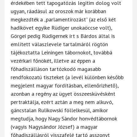
érdekében tett tapogatózás legitim dolog volt
ugyan, ráadásul az oroszok már korábban
megkezdték a „parlamentírozást” (az első két
hadikövet egyike Rüdiger unokaöccse volt),
Görgei pedig Rüdigernek írt s Bárdos által is
említett válaszlevele tartalmáról rögtön
tájékoztatta Leiningen tábornokot, továbbá
vezérkari főnökét, illetve az éppen a
főhadiszálláson tartózkodó magasabb
rendfokozatú tiszteket (a levél különben később
megjelent magyar fordításban, ellenőrizhető),
azonban a regény az ügyet összeesküvésként
pertraktálja, ezért aztán a meg nem alkuvó,
gáncstalan Rulikowski föllelkesül, amikor
megtudja, hogy Nagy Sándor honvédtábornok
(vagyis Nagysándor József) a magyar
főhadiszállásról visszafelé tartó asszonyt