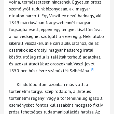
volna, természetesen nincsenek. Egyetlen orosz
személyről tudunk bizonyosan, aki magyar
oldalon harcolt. Egy Vasziljev nevű hadnagy, aki
1849 márciusában Nagyszebennél magyar
fogságba esett, éppen egy lengyel tiszttársával
a honvédségnél szolgált a vereségig. Neki utóbb
sikerült visszakerülnie cári alakulatához, de az
osztrákok az erdélyi magyar hadsereg iratai
között utólag róla is találtak terhelő adatokat,
és azokat átadták az oroszoknak. Vasziljevet
[9]
1850-ben húsz évre száműzték Szibériába.
Kiindulópontom azonban más volt: a
történelmi tárgyú szépirodalom, a „hiteles
történelmi regény” vagy a történelmileg igazolt
eseményeket fontos kulisszaként mozgató fiktív
próza lehetséges tudatmanipulációs hatása. Az