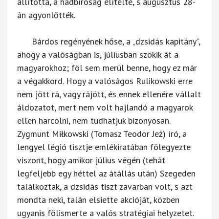
állította, a hadbíróság elítélte, s augusztus 28-
án agyonlőtték.
Bárdos regényének hőse, a „dzsidás kapitány”,
ahogy a valóságban is, júliusban szökik át a
magyarokhoz; föl sem merül benne, hogy ez már
a végakkord. Hogy a valóságos Rulikowski erre
nem jött rá, vagy rájött, és ennek ellenére vállalt
áldozatot, mert nem volt hajlandó a magyarok
ellen harcolni, nem tudhatjuk bizonyosan.
Zygmunt Miłkowski (Tomasz Teodor Jeż) író, a
lengyel légió tisztje emlékiratában fölegyezte
viszont, hogy amikor július végén (tehát
legfeljebb egy héttel az átállás után) Szegeden
találkoztak, a dzsidás tiszt zavarban volt, s azt
mondta neki, talán elsiette akcióját, közben
ugyanis fölismerte a valós stratégiai helyzetet.