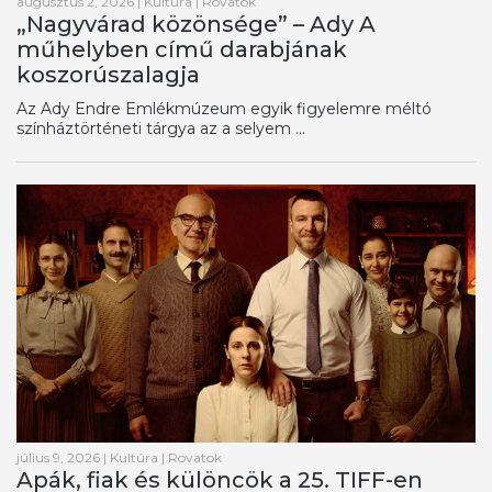
augusztus 2, 2026
|
Kultúra
|
Rovatok
„Nagyvárad közönsége” – Ady A
műhelyben című darabjának
koszorúszalagja
Az Ady Endre Emlékmúzeum egyik figyelemre méltó
színháztörténeti tárgya az a selyem ...
július 9, 2026
|
Kultúra
|
Rovatok
Apák, fiak és különcök a 25. TIFF-en