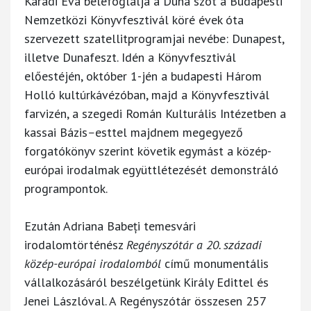
Karádi Éva belefoglalja a Duna szót a Budapesti
Nemzetközi Könyvfesztivál köré évek óta
szervezett szatellitprogramjai nevébe: Dunapest,
illetve Dunafeszt. Idén a Könyvfesztivál
előestéjén, október 1-jén a budapesti Három
Holló kultúrkávézóban, majd a Könyvfesztivál
farvizén, a szegedi Román Kulturális Intézetben a
kassai Bázis
–
esttel majdnem megegyező
forgatókönyv szerint követik egymást a közép-
európai irodalmak együttlétezését demonstráló
programpontok.
Ezután Adriana Babeți temesvári
irodalomtörténész
Regényszótár a 20. századi
közép-európai irodalomból
című monumentális
vállalkozásáról beszélgetünk Király Edittel és
Jenei Lászlóval. A Regényszótár összesen 257