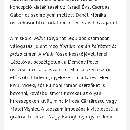
koncepció kialakításához Karádi Éva, Csordás
Gábor és személyem mellett Dánél Mónika
összehasonlító irodalomtörténész is hozzájárult.
A miskolci
Műút
folyóirat legújabb számában
válogatás jelent meg
Kortárs román költészet és
próza
címen. A
Műút
főszerkesztőjével, Jenei
Lászlóval beszélgetünk a Demény Péter
összeállította lapszámról. Mint a szerkesztői
előszóból kiderül, igyekezett a bukarestieken
kívül vidéki, sőt külhoni román szerzőket is
bevenni, kevésbé ismert neveket az olyan
hírességeken kívül, mint Mircea Cărtărescu vagy
Matei Vișniec. A lapszám impozáns kivitelezésű, a
grafikai tervezés Nagy-Balogh Györgyi érdeme.