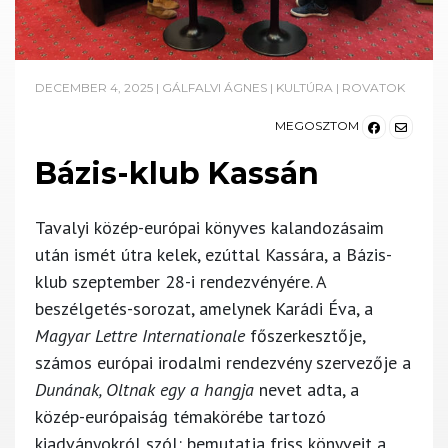
DECEMBER 4, 2025
|
GÁLFALVI ÁGNES
|
KULTÚRA
|
ROVATOK
MEGOSZTOM
Bázis-klub Kassán
Tavalyi közép-európai könyves kalandozásaim
után ismét útra kelek, ezúttal Kassára, a Bázis-
klub szeptember 28-i rendezvényére. A
beszélgetés-sorozat, amelynek Karádi Éva, a
Magyar Lettre Internationale
főszerkesztője,
számos európai irodalmi rendezvény szervezője a
Dunának, Oltnak egy a hangja
nevet adta, a
közép-európaiság témakörébe tartozó
kiadványokról szól: bemutatja friss könyveit a