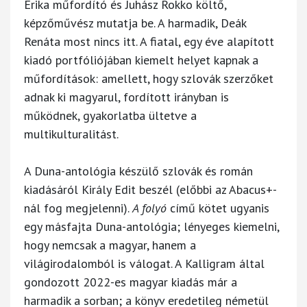
Erika műfordító és Juhász Rokko költő,
képzőművész mutatja be. A harmadik, Deák
Renáta most nincs itt. A fiatal, egy éve alapított
kiadó portfóliójában kiemelt helyet kapnak a
műfordítások: amellett, hogy szlovák szerzőket
adnak ki magyarul, fordított irányban is
működnek, gyakorlatba ültetve a
multikulturalitást.
A Duna-antológia készülő szlovák és román
kiadásáról Király Edit beszél (előbbi az Abacus+-
nál fog megjelenni).
A folyó
című kötet ugyanis
egy másfajta Duna-antológia; lényeges kiemelni,
hogy nemcsak a magyar, hanem a
világirodalomból is válogat. A Kalligram által
gondozott 2022-es magyar kiadás már a
harmadik a sorban; a könyv eredetileg németül