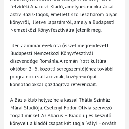
felvidéki Abacus+ Kiadó, amelynek munkatársai
aktív Bázis-tagok, emellett szó lesz három olyan
könyvről, illetve lapszámról, amely a Budapesti
Nemzetközi Könyvfesztiválra jelenik meg.
Idén az immár évek óta ősszel megrendezett
Budapesti Nemzetközi Könyvfesztivál
díszvendége Románia. A román írott kultúra
október 2–5. közötti seregszemléjéhez további
programok csatlakoznak, közép-európai
konnotációkkal gazdagítva referenciáit.
A Bázis-klub helyszíne a kassai Thália Színház
Márai Stúdiója. Cselényi Fodor Olívia szervező
fogad minket. Az Abacus + Kiadó új és készülő
könyveit a kiadói csapat két tagja: Vályi Horváth