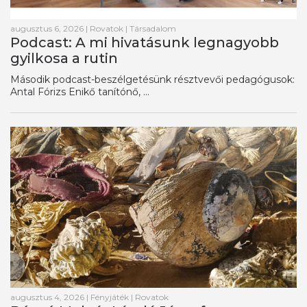
augusztus 6, 2026
|
Rovatok
|
Társadalom
Podcast: A mi hivatásunk legnagyobb
gyilkosa a rutin
Második podcast-beszélgetésünk résztvevői pedagógusok:
Antal Fórizs Enikő tanítónő, ...
augusztus 4, 2026
|
Fényjáték
|
Rovatok