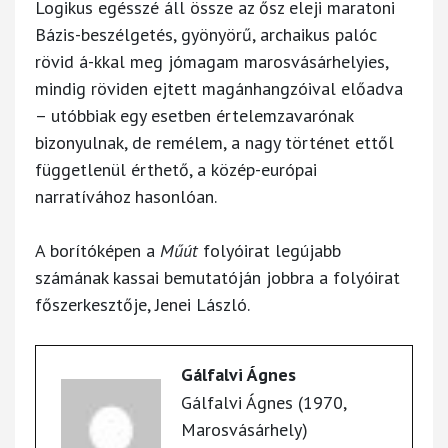
Logikus egésszé áll össze az ősz eleji maratoni
Bázis-beszélgetés, gyönyörű, archaikus palóc
rövid á-kkal meg jómagam marosvásárhelyies,
mindig röviden ejtett magánhangzóival előadva
– utóbbiak egy esetben értelemzavarónak
bizonyulnak, de remélem, a nagy történet ettől
függetlenül érthető, a közép-európai
narratívához hasonlóan.
A borítóképen a
Műút
folyóirat legújabb
számának kassai bemutatóján jobbra a folyóirat
főszerkesztője, Jenei László.
Gálfalvi Ágnes
Gálfalvi Ágnes (1970,
Marosvásárhely)