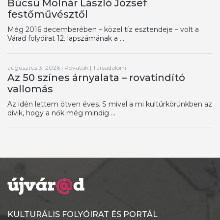
Búcsú Molnár László József
festőművésztől
Még 2016 decemberében – közel tíz esztendeje – volt a
Várad folyóirat 12. lapszámának a ...
augusztus 3, 2026
|
Rovatok
|
Társadalom
Az 50 színes árnyalata – rovatindító
vallomás
Az idén lettem ötven éves. S mivel a mi kultúrkörünkben az
dívik, hogy a nők még mindig ...
KULTURÁLIS FOLYÓIRAT ÉS PORTÁL