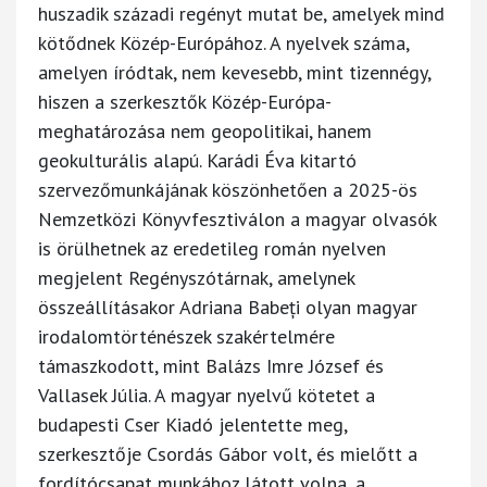
huszadik századi regényt mutat be, amelyek mind
kötődnek Közép-Európához. A nyelvek száma,
amelyen íródtak, nem kevesebb, mint tizennégy,
hiszen a szerkesztők Közép-Európa-
meghatározása nem geopolitikai, hanem
geokulturális alapú. Karádi Éva kitartó
szervezőmunkájának köszönhetően a 2025-ös
Nemzetközi Könyvfesztiválon a magyar olvasók
is örülhetnek az eredetileg román nyelven
megjelent Regényszótárnak, amelynek
összeállításakor Adriana Babeți olyan magyar
irodalomtörténészek szakértelmére
támaszkodott, mint Balázs Imre József és
Vallasek Júlia. A magyar nyelvű kötetet a
budapesti Cser Kiadó jelentette meg,
szerkesztője Csordás Gábor volt, és mielőtt a
fordítócsapat munkához látott volna, a