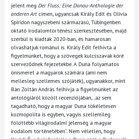
jelent meg
Der Fluss: Eine Donau-Anthologie der
anderen Art
címen, ugyancsak Király Edit és Olivia
Spiridon nagyszebeni származású, Tübingenben
oktató irodalomtörténész szerkesztésében, majd
szerbül is kiadták 2020-ban, és hamarosan
olvashatjuk románul is. Király Edit felhívta a
figyelmünket, hogy a szövegek kulcsszavak köré
szerveződnek fejezetekbe. A Duna folyamatos
önismeret a magyarok számára (ami nem
mellesleg szellemes szójáték), ugyanakkor, mint
Bán Zoltán András felhívja a figyelmünket az
antológiáról közölt recenziójában, „az sem
tagadható, hogy a magyar Duna tökéletesen
kozmopolita is egyben, vagyis szellemileg
fölöttébb világirodalmi jelenség a magyar
irodalom történetében”. Nem véletlen, hogy