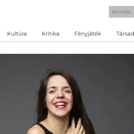
Kultúra
Kritika
Fényjáték
Társa