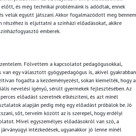
előtt, és még technikai problémáink is adódtak, ennek
 és velük együtt játszani. Akkor fogalmazódott meg bennem
részéhez is eljuttatni a színházi előadásokat, akikre
színházfogyasztó emberek.
szentelem. Fölvettem a kapcsolatot pedagógusokkal,
 van egy választott gyógypedagógus is, akivel gyakrabban
itívan fogadta a kezdeményezést, sokan kiemelték, hogy a
ális nevelési igényű, sérült gyermekek fejlesztésében. Az
perces előadást szeretnék elkészíteni, és azt minél
asztalatok alapján pedig még egy előadást próbálok be. Jó
szani, sőt, terveim között az is szerepel, hogy erdélyi
olatot. Mivel egyszemélyes előadásokról van szó, a
járványügyi intézkedések, ugyanakkor jó lenne minél