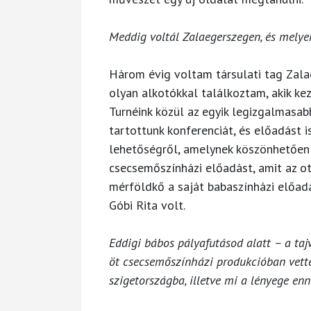
Meddig voltál Zalaegerszegen, és melye
Három évig voltam társulati tag Zal
olyan alkotókkal találkoztam, akik ke
Turnéink közül az egyik legizgalmasab
tartottunk konferenciát, és előadást 
lehetőségről, amelynek köszönhetően
csecsemőszínházi előadást, amit az o
mérföldkő a saját babaszínházi előa
Góbi Rita volt.
Eddigi bábos pályafutásod alatt – a taj
öt csecsemőszínházi produkcióban vettél 
szigetországba, illetve mi a lényege en