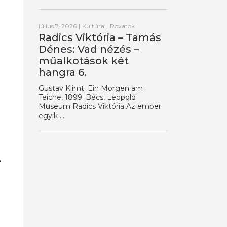
július 7, 2026
|
Kultúra
|
Rovatok
Radics Viktória – Tamás
Dénes: Vad nézés –
műalkotások két
hangra 6.
Gustav Klimt: Ein Morgen am
Teiche, 1899. Bécs, Leopold
Museum Radics Viktória Az ember
egyik ...
,