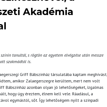
zeti Akadémia
al
 színin tanultál, s rögtön az egyetem elvégzése után messze
tott szakmádtól is.
laegerszegi Griff Bábszínház társulatába kaptam meghívást
ődtem, amikor Zalaegerszegre kerültem, mert nem volt
riff Bábszínház azonban olyan jó lehetőségeket, izgalmas
ált, hogy úgy éreztem, élnem kell vele. Ráadásul, a
ávol egymástól, sőt. Így lehetőségem nyílt a színpadi