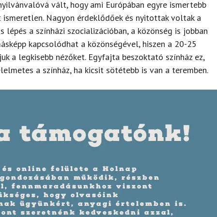
 nyilvánvalóvá vált, hogy ami Európában egyre ismertebb
t ismeretlen. Nagyon érdeklődőek és nyitottak voltak a
s lépés a színházi szocializációban, a közönség is jobban
 másképp kapcsolódhat a közönségével, hiszen a 20-25
juk a legkisebb nézőket. Egyfajta beszoktató színház ez,
lelmetes a színház, ha kicsit sötétebb is van a teremben.