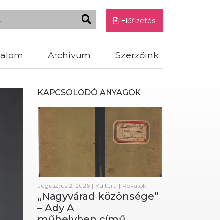
Előfizetés
dalom
Archívum
Szerzőink
KAPCSOLODÓ ANYAGOK
augusztus 2, 2026
|
Kultúra
|
Rovatok
„Nagyvárad közönsége”
– Ady A
műhelyben című