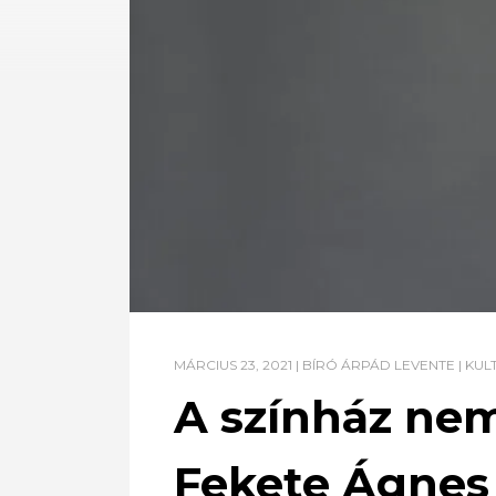
MÁRCIUS 23, 2021
|
BÍRÓ ÁRPÁD LEVENTE
|
KUL
A színház nem
Fekete Ágnes 