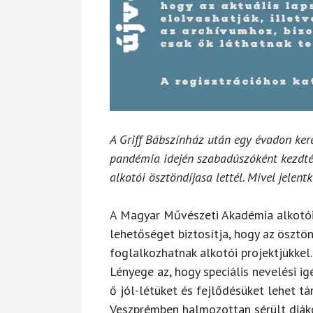
A Griff Bábszínház után egy évadon ker
pandémia idején szabadúszóként kezdté
alkotói ösztöndíjasa lettél. Mivel jelen
A Magyar Művészeti Akadémia alkotói
lehetőséget biztosítja, hogy az öszt
foglalkozhatnak alkotói projektjükke
Lényege az, hogy speciális nevelési i
ő jól-létüket és fejlődésüket lehet t
Veszprémben halmozottan sérült diák