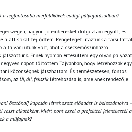
k a legfontosabb mérföldkövek eddigi pályafutásodban?
aegerszegen, nagyon jó emberekkel dolgoztam együtt, és
ze alatt sokat fejlődtem. Rengeteget utaztunk a társulattal
b a tajvani utunk volt, ahol a csecsemőszínházról
is játszottunk. Ennek nyomán értesültem egy olyan pályázat
 negyven napot töltöttem Tajvanban, hogy létrehozzak egy
ttani közönségnek játszhattam. És természetesen, fontos
dásom, az
Ül, áll, fekszik
létrehozása is, amelynek rendezője
vani ösztöndíj kapcsán létrehozott előadást is beleszámolva 
részt alkotóként. Miért pont ezzel a projekttel jelentkeztél a
nek a műfajnak?