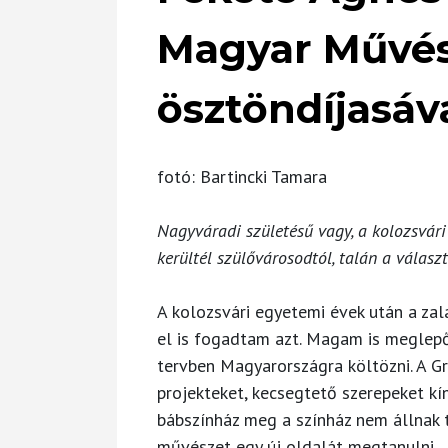
Magyar Művés
ösztöndíjasáv
fotó: Bartincki Tamara
Nagyváradi születésű vagy, a kolozsvári
kerültél szülővárosodtól, talán a válasz
A kolozsvári egyetemi évek után a za
el is fogadtam azt. Magam is meglep
tervben Magyarországra költözni. A G
projekteket, kecsegtető szerepeket kín
bábszínház meg a színház nem állnak t
művészet egy új oldalát megtanulni.