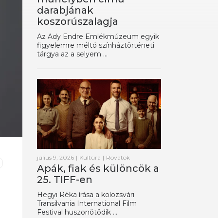
darabjának
koszorúszalagja
Az Ady Endre Emlékmúzeum egyik
figyelemre méltó színháztörténeti
tárgya az a selyem ...
július 9, 2026
|
Kultúra
|
Rovatok
Apák, fiak és különcök a
25. TIFF-en
Hegyi Réka írása a kolozsvári
Transilvania International Film
Festival huszonötödik ...