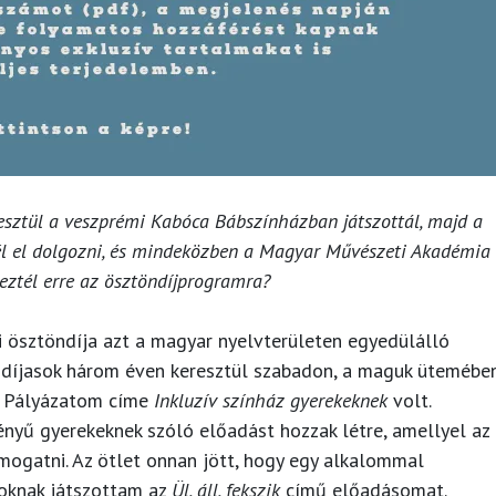
esztül a veszprémi Kabóca Bábszínházban játszottál, majd a
l el dolgozni, és mindeközben a Magyar Művészeti Akadémia
tkeztél erre az ösztöndíjprogramra?
 ösztöndíja azt a magyar nyelvterületen egyedülálló
öndíjasok három éven keresztül szabadon, a maguk ütemébe
l. Pályázatom címe
Inkluzív színház gyerekeknek
volt.
gényű gyerekeknek szóló előadást hozzak létre, amellyel az
ámogatni. Az ötlet onnan jött, hogy egy alkalommal
oknak játszottam az
Ül, áll, fekszik
című előadásomat.