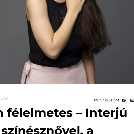
TÚRA
MEGOSZTOM
 félelmetes – Interjú
színésznővel, a