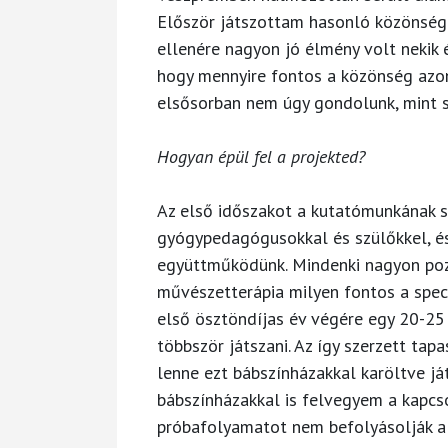
Először játszottam hasonló közönség 
ellenére nagyon jó élmény volt nekik
hogy mennyire fontos a közönség azon 
elsősorban nem úgy gondolunk, mint 
Hogyan épül fel a projekted?
Az első időszakot a kutatómunkának 
gyógypedagógusokkal és szülőkkel, és
együttműködünk. Mindenki nagyon poz
művészetterápia milyen fontos a speci
első ösztöndíjas év végére egy 20-25 
többször játszani. Az így szerzett tap
lenne ezt bábszínházakkal karöltve ját
bábszínházakkal is felvegyem a kapcs
próbafolyamatot nem befolyásolják a 