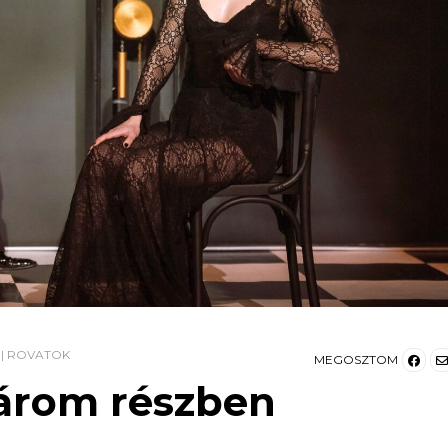
|
ROVATOK
MEGOSZTOM
árom részben