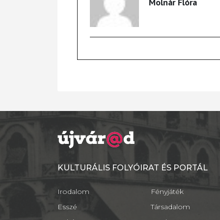
Molnár Flóra
KULTURÁLIS FOLYÓIRAT ÉS PORTÁL
Irodalom
Fényjáték
Esszé
Társadalom