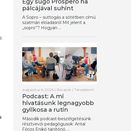
Egy súgó Prospero ha
pálcájával suhint
A Sopro – suttogás a sötétben című
szatmári előadásról Mit jelent a
„sopro”? Hogyan ...
i
augusztus 6, 2026
|
Rovatok
|
Társadalom
Podcast: A mi
hivatásunk legnagyobb
gyilkosa a rutin
a
Második podcast-beszélgetésünk
résztvevői pedagógusok: Antal
Fórizs Enikő tanítónő, ...