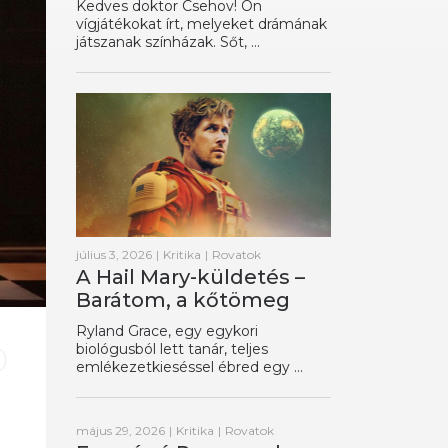
Kedves doktor Csehov! Ön
vígjátékokat írt, melyeket drámának
játszanak színházak. Sőt, ...
július 3, 2026
|
Kritika
|
Rovatok
A Hail Mary-küldetés –
Barátom, a kőtömeg
Ryland Grace, egy egykori
biológusból lett tanár, teljes
emlékezetkieséssel ébred egy ...
május 29, 2026
|
Kritika
|
Rovatok