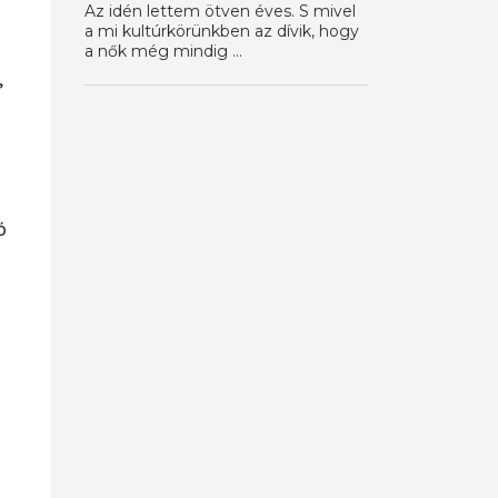
Az idén lettem ötven éves. S mivel
a mi kultúrkörünkben az dívik, hogy
a nők még mindig ...
,
ó