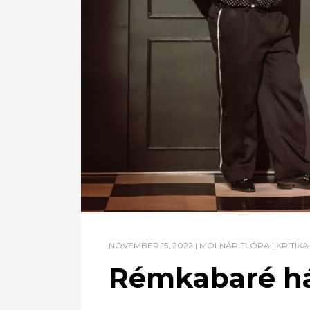
NOVEMBER 15, 2022
|
MOLNÁR FLÓRA
|
KRITIKA
Rémkabaré h