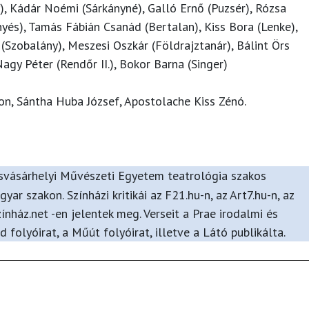
), Kádár Noémi (Sárkányné), Galló Ernő (Puzsér), Rózsa
nyés), Tamás Fábián Csanád (Bertalan), Kiss Bora (Lenke),
(Szobalány), Meszesi Oszkár (Földrajztanár), Bálint Örs
Nagy Péter (Rendőr II.), Bokor Barna (Singer)
on, Sántha Huba József, Apostolache Kiss Zénó.
svásárhelyi Művészeti Egyetem teatrológia szakos
ar szakon. Színházi kritikái az F21.hu-n, az Art7.hu-n, az
nház.net -en jelentek meg. Verseit a Prae irodalmi és
folyóirat, a Műút folyóirat, illetve a Látó publikálta.