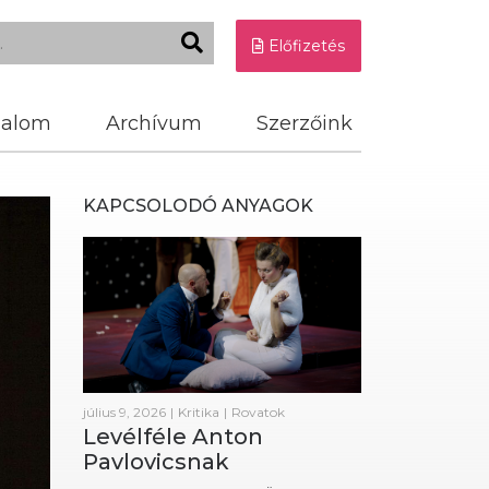
Előfizetés
dalom
Archívum
Szerzőink
KAPCSOLODÓ ANYAGOK
július 9, 2026
|
Kritika
|
Rovatok
Levélféle Anton
Pavlovicsnak