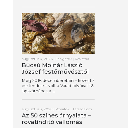
augusztus 4, 2026
|
Fényjáték
|
Rovatok
Búcsú Molnár László
József festőművésztől
Még 2016 decemberében – közel tíz
esztendeje – volt a Várad folyóirat 12.
lapszámának a ...
augusztus 3, 2026
|
Rovatok
|
Társadalom
Az 50 színes árnyalata –
rovatindító vallomás