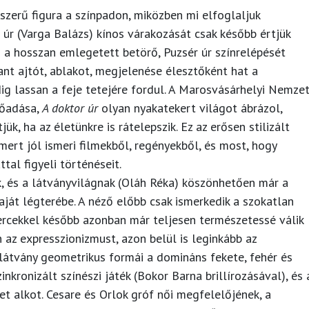
-szerű figura a színpadon, miközben mi elfoglaljuk
úr (Varga Balázs) kínos várakozását csak később értjük
s a hosszan emlegetett betörő, Puzsér úr színrelépését
ant ajtót, ablakot, megjelenése élesztőként hat a
ig lassan a feje tetejére fordul. A Marosvásárhelyi Nemzet
lőadása,
A doktor úr
olyan nyakatekert világot ábrázol,
ük, ha az életünkre is rátelepszik. Ez az erősen stilizált
ert jól ismeri filmekből, regényekből, és most, hogy
al figyeli történéseit.
k, és a látványvilágnak (Oláh Réka) köszönhetően már a
ját légterébe. A néző előbb csak ismerkedik a szokatlan
ercekkel később azonban már teljesen természetessé válik
 az expresszionizmust, azon belül is leginkább az
 látvány geometrikus formái a domináns fekete, fehér és
szinkronizált színészi játék (Bokor Barna brillírozásával), és 
 alkot. Cesare és Orlok gróf női megfelelőjének, a