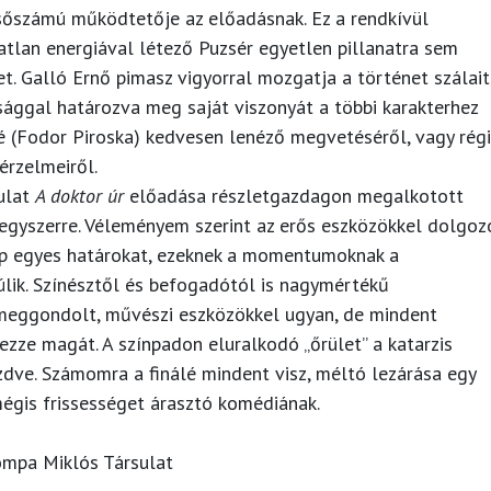
lsőszámú működtetője az előadásnak. Ez a rendkívül
atlan energiával létező Puzsér egyetlen pillanatra sem
t. Galló Ernő pimasz vigyorral mozgatja a történet szálait
sággal határozva meg saját viszonyát a többi karakterhez
é (Fodor Piroska) kedvesen lenéző megvetéséről, vagy régi
érzelmeiről.
ulat
A doktor úr
előadása részletgazdagon megalkotott
 egyszerre. Véleményem szerint az erős eszközökkel dolgoz
lép egyes határokat, ezeknek a momentumoknak a
lik. Színésztől és befogadótól is nagymértékű
 meggondolt, művészi eszközökkel ugyan, de mindent
ezze magát. A színpadon eluralkodó „őrület” a katarzis
ezdve. Számomra a finálé mindent visz, méltó lezárása egy
égis frissességet árasztó komédiának.
ompa Miklós Társulat