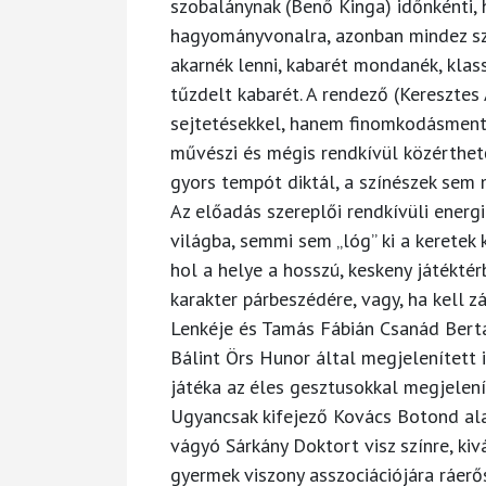
szobalánynak (Benő Kinga) időnkénti, 
hagyományvonalra, azonban mindez sz
akarnék lenni, kabarét mondanék, klas
tűzdelt kabarét. A rendező (Keresztes
sejtetésekkel, hanem finomkodásmente
művészi és mégis rendkívül közérthet
gyors tempót diktál, a színészek sem 
Az előadás szereplői rendkívüli energi
világba, semmi sem „lóg” ki a keretek
hol a helye a hosszú, keskeny játéktér
karakter párbeszédére, vagy, ha kell 
Lenkéje és Tamás Fábián Csanád Berta
Bálint Örs Hunor által megjelenített
játéka az éles gesztusokkal megjelen
Ugyancsak kifejező Kovács Botond alak
vágyó Sárkány Doktort visz színre, ki
gyermek viszony asszociációjára ráer