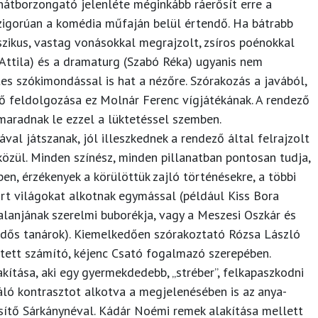
hátborzongató jelenléte méginkább ráerősít erre a
igorúan a komédia műfaján belül értendő. Ha bátrabb
szikus, vastag vonásokkal megrajzolt, zsíros poénokkal
 Attila) és a dramaturg (Szabó Réka) ugyanis nem
s szókimondással is hat a nézőre. Szórakozás a javából,
ő feldolgozása ez Molnár Ferenc vígjátékának. A rendező
maradnak le ezzel a lüktetéssel szemben.
ával játszanak, jól illeszkednek a rendező által felrajzolt
 közül. Minden színész, minden pillanatban pontosan tudja,
ben, érzékenyek a körülöttük zajló történésekre, a többi
zárt világokat alkotnak egymással (például Kiss Bora
lanjának szerelmi buborékja, vagy a Meszesi Oszkár és
 idős tanárok). Kiemelkedően szórakoztató Rózsa László
ített számító, kéjenc Csató fogalmazó szerepében.
ítása, aki egy gyermekdedebb, „stréber”, felkapaszkodni
váló kontrasztot alkotva a megjelenésében is az anya-
ősítő Sárkánynéval. Kádár Noémi remek alakítása mellett