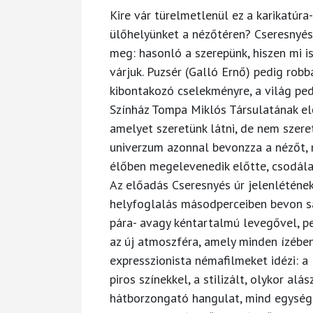
Kire vár türelmetlenül ez a karikatúra
ülőhelyünket a nézőtéren? Cseresnyés 
meg: hasonló a szerepünk, hiszen mi i
várjuk. Puzsér (Galló Ernő) pedig robb
kibontakozó cselekményre, a világ ped
Színház Tompa Miklós Társulatának e
amelyet szeretünk látni, de nem szeretj
univerzum azonnal bevonzza a nézőt, m
élőben megelevenedik előtte, csodálatt
Az előadás Cseresnyés úr jelenléténe
helyfoglalás másodperceiben bevon sa
pára- avagy kéntartalmú levegővel, p
az új atmoszféra, amely minden ízében
expresszionista némafilmeket idézi: a
piros színekkel, a stilizált, olykor alá
hátborzongató hangulat, mind egységet