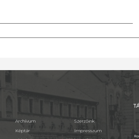
T
Archívum
Szerzőink
Képtár
Impresszum