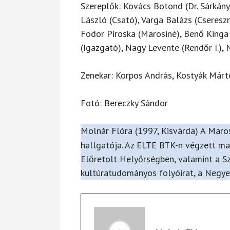
Szereplők: Kovács Botond (Dr. Sárkány
László (Csató), Varga Balázs (Cseresz
Fodor Piroska (Marosiné), Benő Kinga 
(Igazgató), Nagy Levente (Rendőr I.), 
Zenekar: Korpos András, Kostyák Márt
Fotó: Bereczky Sándor
Molnár Flóra
(1997, Kisvárda) A Maro
hallgatója. Az ELTE BTK-n végzett magy
Előretolt Helyőrségben, valamint a Szí
kultúratudományos folyóirat, a Negyed 