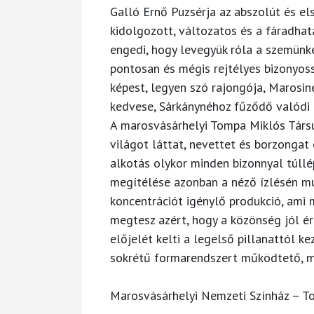
Galló Ernő Puzsérja az abszolút és e
kidolgozott, változatos és a fáradhat
engedi, hogy levegyük róla a szemünke
pontosan és mégis rejtélyes bizonyos
képest, legyen szó rajongója, Marosin
kedvese, Sárkánynéhoz fűződő valódi 
A marosvásárhelyi Tompa Miklós Társ
világot láttat, nevettet és borzongat
alkotás olykor minden bizonnyal túl
megítélése azonban a néző ízlésén mú
koncentrációt igénylő produkció, ami
megtesz azért, hogy a közönség jól ér
előjelét kelti a legelső pillanattól k
sokrétű formarendszert működtető, m
Marosvásárhelyi Nemzeti Színház – T