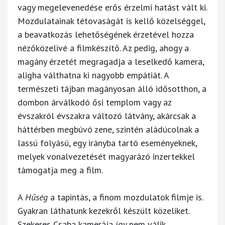
vagy megelevenedése erős érzelmi hatást vált ki.
Mozdulatainak tétovaságát is kellő közelséggel,
a beavatkozás lehetőségének érzetével hozza
nézőközelivé a filmkészítő. Az pedig, ahogy a
magány érzetét megragadja a leselkedő kamera,
aligha válthatna ki nagyobb empátiát. A
természeti tájban magányosan álló idősotthon, a
dombon árválkodó ősi templom vagy az
évszakról évszakra változó látvány, akárcsak a
háttérben megbúvó zene, szintén aládúcolnak a
lassú folyású, egy irányba tartó eseményeknek,
melyek vonalvezetését magyarázó inzertekkel
támogatja meg a film.
A
Hűség
a tapintás, a finom mozdulatok filmje is.
Gyakran láthatunk kezekről készült közeliket.
Szekeres Csaba kamerája így nem válik