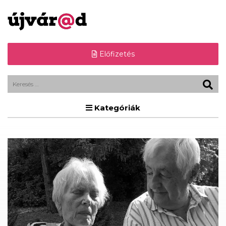
Előfizetés
Kategóriák