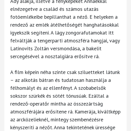
Ady alakja, illetve a fényképeket Annáékkal
elnézegetve a család és számos utazás
fotóemlékeibe bepillanthat a néző. E helyeken a
rendező az emlék átélhetőségét hanghatásokkal
igyekszik segíteni. A lágy zongorafutamokat itt
felváltják a tengerparti atmoszféra hangjai, vagy
Latinovits Zoltán versmondása, a bakelit
sercegésével a nosztalgiára erősítve rá.
A film képein néha szinte csak sziluetteket látunk
– az alkotás bátran és tudatosan használja a
félhomályt és az ellenfényt. A szobabelsők
sokszor szürkék és sötét tónusúak. Ezáltal a
rendező-operatőr mintha az összezártság
atmoszférájára erősítene rá. Kamerája, kiváltképp
az arcközelieknél, mintegy szembenézésre
kényszeríti a nézőt. Anna tekintetének üressége