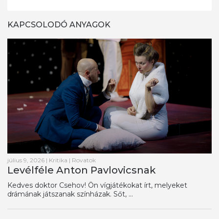
KAPCSOLODÓ ANYAGOK
július 9, 2026
|
Kritika
|
Rovatok
Levélféle Anton Pavlovicsnak
Kedves doktor Csehov! Ön vígjátékokat írt, melyeket
drámának játszanak színházak. Sőt, ...