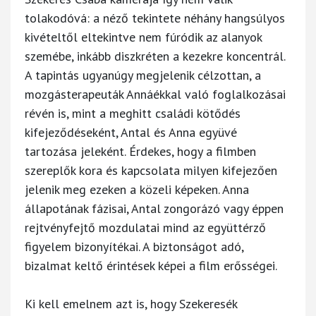
tolakodóvá: a néző tekintete néhány hangsúlyos
kivételtől eltekintve nem fúródik az alanyok
szemébe, inkább diszkréten a kezekre koncentrál.
A tapintás ugyanúgy megjelenik célzottan, a
mozgásterapeuták Annáékkal való foglalkozásai
révén is, mint a meghitt családi kötődés
kifejeződéseként, Antal és Anna együvé
tartozása jeleként. Érdekes, hogy a filmben
szereplők kora és kapcsolata milyen kifejezően
jelenik meg ezeken a közeli képeken. Anna
állapotának fázisai, Antal zongorázó vagy éppen
rejtvényfejtő mozdulatai mind az együttérző
figyelem bizonyítékai. A biztonságot adó,
bizalmat keltő érintések képei a film erősségei.
Ki kell emelnem azt is, hogy Szekeresék