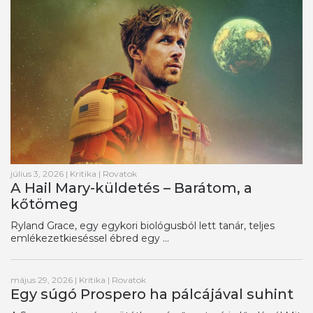
július 3, 2026
|
Kritika
|
Rovatok
A Hail Mary-küldetés – Barátom, a
kőtömeg
Ryland Grace, egy egykori biológusból lett tanár, teljes
emlékezetkieséssel ébred egy ...
május 29, 2026
|
Kritika
|
Rovatok
Egy súgó Prospero ha pálcájával suhint