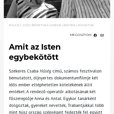
JÚLIUS 1, 2021
|
BERETVÁS GÁBOR
|
KRITIKA
|
ROVATOK
MEGOSZTOM
Amit az Isten
egybekötött
Szekeres Csaba
Hűség
című, számos fesztiválon
bemutatott, díjnyertes dokumentumfilmje két
idős ember eltéphetetlen kötelékének állít
emléket. A rendező-operatőr alkotásának két
főszereplője Anna és Antal. Egykor tanárként
dolgoztak, gyereket neveltek, Trabantjukkal több
mint húsz ország szépségeit fedezték fel együtt