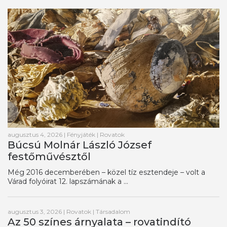
augusztus 4, 2026
|
Fényjáték
|
Rovatok
Búcsú Molnár László József
festőművésztől
Még 2016 decemberében – közel tíz esztendeje – volt a
Várad folyóirat 12. lapszámának a ...
augusztus 3, 2026
|
Rovatok
|
Társadalom
Az 50 színes árnyalata – rovatindító