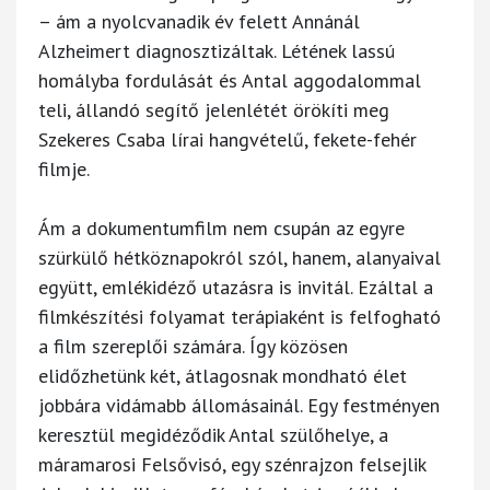
– ám a nyolcvanadik év felett Annánál
Alzheimert diagnosztizáltak. Létének lassú
homályba fordulását és Antal aggodalommal
teli, állandó segítő jelenlétét örökíti meg
Szekeres Csaba lírai hangvételű, fekete-fehér
filmje.
Ám a dokumentumfilm nem csupán az egyre
szürkülő hétköznapokról szól, hanem, alanyaival
együtt, emlékidéző utazásra is invitál. Ezáltal a
filmkészítési folyamat terápiaként is felfogható
a film szereplői számára. Így közösen
elidőzhetünk két, átlagosnak mondható élet
jobbára vidámabb állomásainál. Egy festményen
keresztül megidéződik Antal szülőhelye, a
máramarosi Felsővisó, egy szénrajzon felsejlik