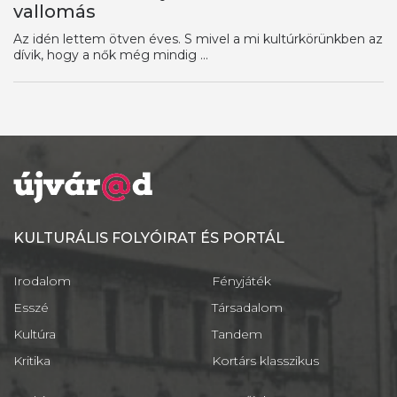
vallomás
Az idén lettem ötven éves. S mivel a mi kultúrkörünkben az
dívik, hogy a nők még mindig ...
KULTURÁLIS FOLYÓIRAT ÉS PORTÁL
Irodalom
Fényjáték
Esszé
Társadalom
Kultúra
Tandem
Kritika
Kortárs klasszikus