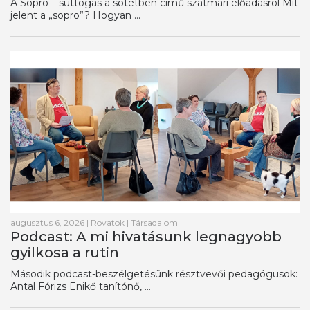
A Sopro – suttogás a sötétben című szatmári előadásról Mit
jelent a „sopro”? Hogyan ...
augusztus 6, 2026
|
Rovatok
|
Társadalom
Podcast: A mi hivatásunk legnagyobb
gyilkosa a rutin
Második podcast-beszélgetésünk résztvevői pedagógusok:
Antal Fórizs Enikő tanítónő, ...