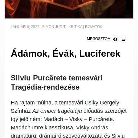
JANUÁR 6, 2022
|
SIMON JUDIT
|
KRITIKA
|
ROVATOK
MEGOSZTOM
Ádámok, Évák, Luciferek
Silviu Purcărete temesvári
Tragédia-rendezése
Ha rajtam múlna, a temesvári Csiky Gergely
Színház
Az ember tragédiája
előadás szerzőjét
így jelölném: Madách – Visky – Purcărete.
Madách Imre klasszikusa, Visky András
dramaturg, drámaíró szövegváltozata és Silviu