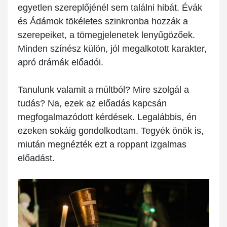
egyetlen szereplőjénél sem találni hibát. Évák
és Ádámok tökéletes szinkronba hozzák a
szerepeiket, a tömegjelenetek lenyűgözőek.
Minden színész külön, jól megalkotott karakter,
apró drámák előadói.
Tanulunk valamit a múltból? Mire szolgál a
tudás? Na, ezek az előadás kapcsán
megfogalmazódott kérdések. Legalábbis, én
ezeken sokáig gondolkodtam. Tegyék önök is,
miután megnézték ezt a roppant izgalmas
előadást.