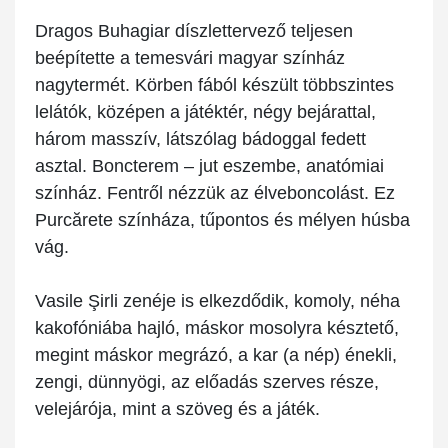
Dragos Buhagiar díszlettervező teljesen
beépítette a temesvári magyar színház
nagytermét. Körben fából készült többszintes
lelátók, középen a játéktér, négy bejárattal,
három masszív, látszólag bádoggal fedett
asztal. Boncterem – jut eszembe, anatómiai
színház. Fentről nézzük az élveboncolást. Ez
Purcărete színháza, tűpontos és mélyen húsba
vág.
Vasile Şirli zenéje is elkezdődik, komoly, néha
kakofóniába hajló, máskor mosolyra késztető,
megint máskor megrázó, a kar (a nép) énekli,
zengi, dünnyögi, az előadás szerves része,
velejárója, mint a szöveg és a játék.