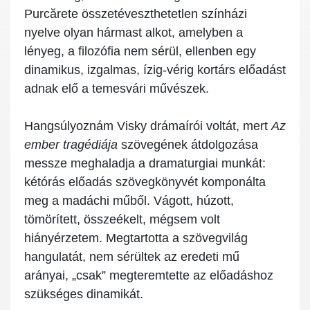
Purcărete összetéveszthetetlen színházi
nyelve olyan hármast alkot, amelyben a
lényeg, a filozófia nem sérül, ellenben egy
dinamikus, izgalmas, ízig-vérig kortárs előadást
adnak elő a temesvári művészek.
Hangsúlyoznám Visky drámaírói voltát, mert
Az
ember tragédiája
szövegének átdolgozása
messze meghaladja a dramaturgiai munkát:
kétórás előadás szövegkönyvét komponálta
meg a madáchi műből. Vágott, húzott,
tömörített, összeékelt, mégsem volt
hiányérzetem. Megtartotta a szövegvilág
hangulatát, nem sérültek az eredeti mű
arányai, „csak” megteremtette az előadáshoz
szükséges dinamikát.