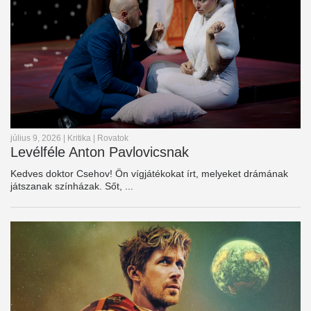
július 9, 2026
|
Kritika
|
Rovatok
Levélféle Anton Pavlovicsnak
Kedves doktor Csehov! Ön vígjátékokat írt, melyeket drámának
játszanak színházak. Sőt, ...