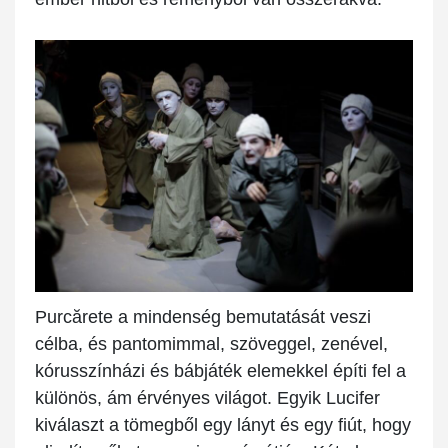
Purcărete a mindenség bemutatását veszi
célba, és pantomimmal, szöveggel, zenével,
kórusszínházi és bábjáték elemekkel építi fel a
különös, ám érvényes világot. Egyik Lucifer
kiválaszt a tömegből egy lányt és egy fiút, hogy