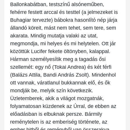
Ballonkabátban, testszínű alsóneműben,
fehérre festett arccal és testtel (a jelmezeket is
Buhagiar tervezte) bábokra hasonlító nép járja
állandó köreit, mást nem tehet, sem tere, sem
akarata. Mindig mutatja valaki az utat,
megmondja, mi helyes és mi helytelen. Ott jár
közöttük Lucifer fekete öltönyben, kalappal.
Hárman személyesítik meg a tagadás ősi
szellemét: egy nő (Tokai Andrea) és két férfi
(Balázs Attila, Bandi András Zsolt). Mindenhol
ott vannak, váratlanul bukkannak elő, és ők
mondják be, melyik szín következik.
Üzletemberek, akik a világot mozgatnák,
folyamatosan küzdenek az Úrral, de ebben az
előadásban is elbuknak persze. Bármily
reménytelen is az emberiség története, az
ember hitből és reményből van összerakva.