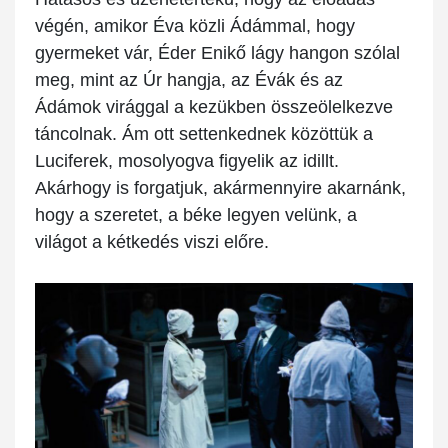
végén, amikor Éva közli Ádámmal, hogy
gyermeket vár, Éder Enikő lágy hangon szólal
meg, mint az Úr hangja, az Évák és az
Ádámok virággal a kezükben összeölelkezve
táncolnak. Ám ott settenkednek közöttük a
Luciferek, mosolyogva figyelik az idillt.
Akárhogy is forgatjuk, akármennyire akarnánk,
hogy a szeretet, a béke legyen velünk, a
világot a kétkedés viszi előre.