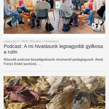
augusztus 6, 2026
|
Rovatok
|
Társadalom
Podcast: A mi hivatásunk legnagyobb gyilkosa
a rutin
Második podcast-beszélgetésünk résztvevői pedagógusok: Antal
Fórizs Enikő tanítónő, ...