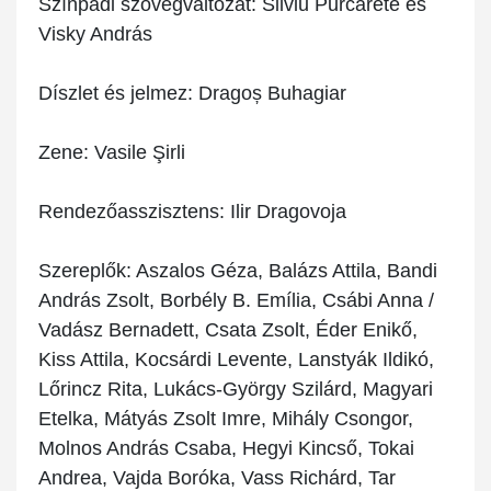
Színpadi szövegváltozat: Silviu Purcărete és
Visky András
Díszlet és jelmez: Dragoș Buhagiar
Zene: Vasile Şirli
Rendezőasszisztens: Ilir Dragovoja
Szereplők: Aszalos Géza, Balázs Attila, Bandi
András Zsolt, Borbély B. Emília, Csábi Anna /
Vadász Bernadett, Csata Zsolt, Éder Enikő,
Kiss Attila, Kocsárdi Levente, Lanstyák Ildikó,
Lőrincz Rita, Lukács-György Szilárd, Magyari
Etelka, Mátyás Zsolt Imre, Mihály Csongor,
Molnos András Csaba, Hegyi Kincső, Tokai
Andrea, Vajda Boróka, Vass Richárd, Tar