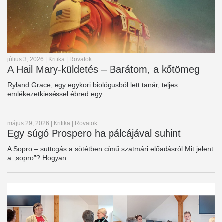
július 3, 2026
|
Kritika
|
Rovatok
A Hail Mary-küldetés – Barátom, a kőtömeg
Ryland Grace, egy egykori biológusból lett tanár, teljes
emlékezetkieséssel ébred egy ...
május 29, 2026
|
Kritika
|
Rovatok
Egy súgó Prospero ha pálcájával suhint
A Sopro – suttogás a sötétben című szatmári előadásról Mit jelent
a „sopro”? Hogyan ...