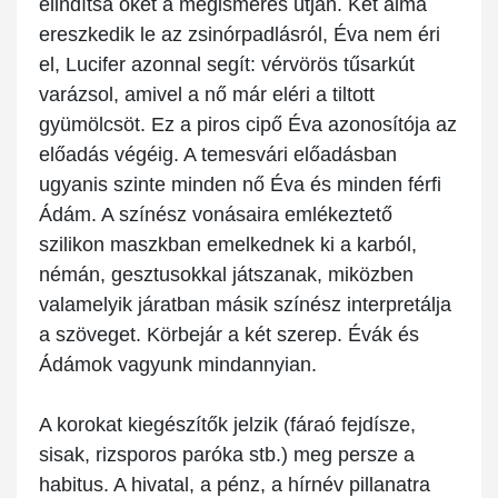
elindítsa őket a megismerés útján. Két alma
ereszkedik le az zsinórpadlásról, Éva nem éri
el, Lucifer azonnal segít: vérvörös tűsarkút
varázsol, amivel a nő már eléri a tiltott
gyümölcsöt. Ez a piros cipő Éva azonosítója az
előadás végéig. A temesvári előadásban
ugyanis szinte minden nő Éva és minden férfi
Ádám. A színész vonásaira emlékeztető
szilikon maszkban emelkednek ki a karból,
némán, gesztusokkal játszanak, miközben
valamelyik járatban másik színész interpretálja
a szöveget. Körbejár a két szerep. Évák és
Ádámok vagyunk mindannyian.
A korokat kiegészítők jelzik (fáraó fejdísze,
sisak, rizsporos paróka stb.) meg persze a
habitus. A hivatal, a pénz, a hírnév pillanatra