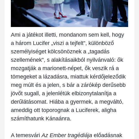
Ami a játékot illetti, mondanom sem kell, hogy
a három Lucifer „viszi a tejfelt”, különböző
személyiséget kölcsönöznek a „tagadás
szellemének”, s alakításaikból nyilvánvaló: ők
mozgatják a marionett-népet, ők veszik rá a
tömegeket a lázadásra, miattuk kérdőjeleződik
meg múlt és a jelen, s bár a zárókép derűsebb
jövőt sugall, a jelenlétük elbizonytalanítja a
derűlátásomat. Hiába a gyermek, a megváltó,
ameddig ott toporognak a Luciferek, aligha
számíthatunk Kánaánra.
A temesvári
Az Ember tragédiája
előadásnak