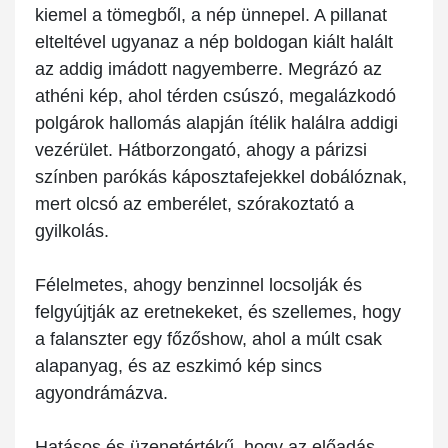
kiemel a tömegből, a nép ünnepel. A pillanat
elteltével ugyanaz a nép boldogan kiált halált
az addig imádott nagyemberre. Megrázó az
athéni kép, ahol térden csúszó, megalázkodó
polgárok hallomás alapján ítélik halálra addigi
vezérület. Hátborzongató, ahogy a párizsi
színben parókás káposztafejekkel dobálóznak,
mert olcsó az emberélet, szórakoztató a
gyilkolás.
Félelmetes, ahogy benzinnel locsolják és
felgyújtják az eretnekeket, és szellemes, hogy
a falanszter egy főzőshow, ahol a múlt csak
alapanyag, és az eszkimó kép sincs
agyondrámázva.
Hatásos és üzenetértékű, hogy az előadás