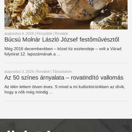
augusztus 4, 2026
|
Fényjáték
|
Rovatok
Búcsú Molnár László József festőművésztől
Még 2016 decemberében – közel tíz esztendeje – volt a Várad
folyóirat 12. lapszámának a ...
augusztus 3, 2026
|
Rovatok
|
Társadalom
Az 50 színes árnyalata – rovatindító vallomás
Az idén lettem ötven éves. S mivel a mi kultúrkörünkben az dívik,
hogy a nők még mindig ...