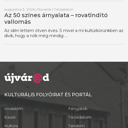
augusztus 3, 2026
|
Rovatok
|
Társadalom
Az 50 színes árnyalata – rovatindító
vallomás
Az idén lettem ötven éves. S mivel a mi kultúrkörünkben az
dívik, hogy a nők még mindig ...
KULTURÁLIS FOLYÓIRAT ÉS PORTÁL
Irodalom
Fényjáték
Esszé
Társadalom
Kultúra
Tandem