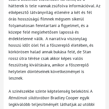
hátterek is tele vannak zsúfolva információval. Az
elképesztő látványvilág ellenére a két és fél
órás hosszúságú filmnek mégsem sikerül
folyamatosan fenntartani a figyelmet, és a
közepe felé meglehetősen lapossá és
érdektelenné válik. A narratíva viszonylag
hosszú időt ölel fel a főszereplő életében, és
körkörösen halad annak bukása felé, de Stan
rossz útra térése csak akkor képes valós
feszültség kiváltására, amikor a főszereplő
helytelen döntéseinek következményei is
lesznek.
A színészekbe szinte képtelenség belekötni. A
Rémálmok sikátorában
Bradley Cooper egyik
legkiválóbb teljesítményét láthatjuk az utóbbi