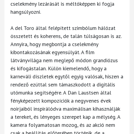
cselekmény lezárását is méltóképpen ki fogja
hangsúlyozni.
A del Toro által felépített szimbólum hálózat
összetett és koherens, de talán túlságosan is az.
Annyira, hogy megbontja a cselekmény
kibontakozásának egyensúlyát. A film
látványvilága nem meglepő módon grandiózus
és kifogástalan. Külön kiemelendő, hogy a
karneváli díszletek egytől egyig valósak, hiszen a
rendező ezúttal sem támaszkodott a digitális
utómunka segítségére. A Dan Laustsen által
fényképezett kompozíciók a negyvenes évek
noirjaiból inspirálódva maximálisan kihasználják
a tereket, és lényeges szerepet kap a mélység. A
kamera folyamatosan mozog, és az akció nem
csak a beállítás előterében történik, de a