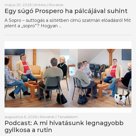
május 29, 2026
|
Kritika
|
Rovatok
Egy súgó Prospero ha pálcájával suhint
A Sopro – suttogás a sötétben című szatmári előadásról Mit
jelent a „sopro”? Hogyan ...
augusztus 6, 2026
|
Rovatok
|
Társadalom
Podcast: A mi hivatásunk legnagyobb
gyilkosa a rutin