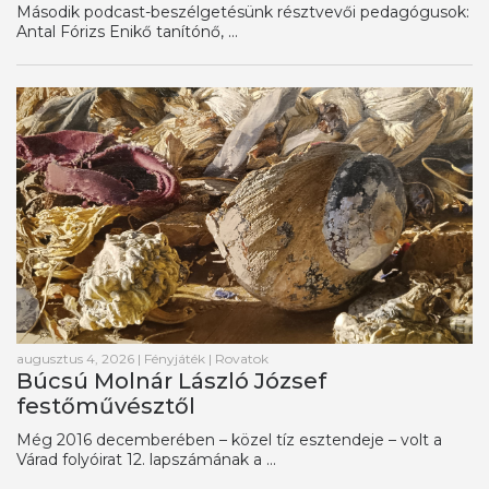
Második podcast-beszélgetésünk résztvevői pedagógusok:
Antal Fórizs Enikő tanítónő, ...
augusztus 4, 2026
|
Fényjáték
|
Rovatok
Búcsú Molnár László József
festőművésztől
Még 2016 decemberében – közel tíz esztendeje – volt a
Várad folyóirat 12. lapszámának a ...