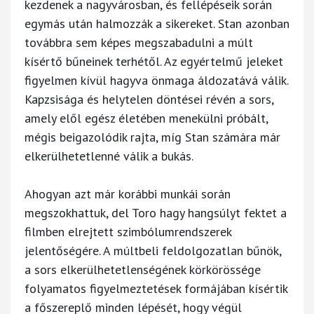
kezdenek a nagyvárosban, és fellépéseik során
egymás után halmozzák a sikereket. Stan azonban
továbbra sem képes megszabadulni a múlt
kísértő bűneinek terhétől. Az egyértelmű jeleket
figyelmen kívül hagyva önmaga áldozatává válik.
Kapzsisága és helytelen döntései révén a sors,
amely elől egész életében menekülni próbált,
mégis beigazolódik rajta, míg Stan számára már
elkerülhetetlenné válik a bukás.
Ahogyan azt már korábbi munkái során
megszokhattuk, del Toro hagy hangsúlyt fektet a
filmben elrejtett szimbólumrendszerek
jelentőségére. A múltbeli feldolgozatlan bűnök,
a sors elkerülhetetlenségének körkörössége
folyamatos figyelmeztetések formájában kísértik
a főszereplő minden lépését, hogy végül