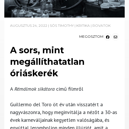
AUGUSZTUS 24, 2022
|
SÓS TIMOTHY
|
KRITIKA
|
ROVATOK
MEGOSZTOM
A sors, mint
megállíthatatlan
óriáskerék
A
Rémálmok sikátora
című filmről
Guillermo del Toro öt év után visszatért a
nagyvászonra, hogy meginvitálja a nézőt a 30-as
évek karneváljainak kegyetlen valóságába, és
egyúttal leromboljon minden illúziót, amit a