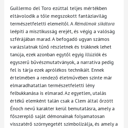
Guillermo del Toro ezúttal teljes mértékben
eltávolodik a tőle megszokott fantáziavilág
természetfeletti elemeitől. A
Rémálmok sikátora
leépíti a misztikusság erejét, és végig a valóság
szférájában marad. A befogadó ugyan számos
varázslatnak tűnő részletnek és trükknek lehet
tanúja, ezek azonban egytől egyig illúziók és
egyszerű bűvészmutatványok, a narratíva pedig
fel is tárja ezek aprólékos technikáit. Ennek
értelmében a rendező életművében szinte már
elmaradhatatlan természetfeletti lény
felbukkanása is elmarad. Az egyetlen, utalás
értékű elemként talán csak a Clem által őrzött
Énoch nevű karakter kerül bemutatásra, amely a
főszereplő saját démonainak folyamatosan
visszatérő szörnyegetét szimbolizálja, és amely a