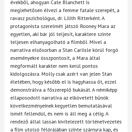
évekből, ahogyan Cate Blanchett is
meglehetősen élvezi a femme fatale szerepét, a
ravasz pszichológus, dr. Lilith Ritterként. A
protagonista szerelmét játszó Rooney Mara az
egyetlen, aki bár jól teljesít, karaktere szinte
teljesen elhanyagolható a filmből. Mivel a
narratíva elsősorban a Stan Carlisle körül forgó
eseményekre összpontosít, a Mara által
megformált karakter nem kerül pontos
kidolgozásra. Molly csak azért van jelen Stan
életében, hogy később el is hagyhassa őt, ezzel
demonstrálva a főszereplő bukását. A némiképp
ellaposodott narratíva az elkövetett bűnök
következményeinek kegyetlen bemutatásával
ismét fellendül, és nem is áll meg a célig. A
rendező által lassan kivitelezett történetvezetés
a film utolsó félórájában szinte szárnyra kap, és