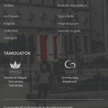
Kritika
Kortárs klasszikus
Archívum
Szerzőink
Képtár
Impresszum
Videótár
Szerzői jogok
Hangtár
TÁMOGATÓK
Copyright ©2026 Holnap Kulturális Egyesület