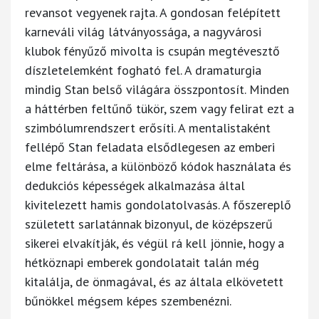
revansot vegyenek rajta. A gondosan felépített
karneváli világ látványossága, a nagyvárosi
klubok fényűző mivolta is csupán megtévesztő
díszletelemként fogható fel. A dramaturgia
mindig Stan belső világára összpontosít. Minden
a háttérben feltűnő tükör, szem vagy felirat ezt a
szimbólumrendszert erősíti. A mentalistaként
fellépő Stan feladata elsődlegesen az emberi
elme feltárása, a különböző kódok használata és
dedukciós képességek alkalmazása által
kivitelezett hamis gondolatolvasás. A főszereplő
született sarlatánnak bizonyul, de középszerű
sikerei elvakítják, és végül rá kell jönnie, hogy a
hétköznapi emberek gondolatait talán még
kitalálja, de önmagával, és az általa elkövetett
bűnökkel mégsem képes szembenézni.