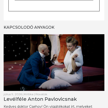
KAPCSOLODÓ ANYAGOK
július 9, 2026
|
Kritika
|
Rovatok
Levélféle Anton Pavlovicsnak
Kedves doktor Csehov! Ön vígjátékokat írt, melyeket