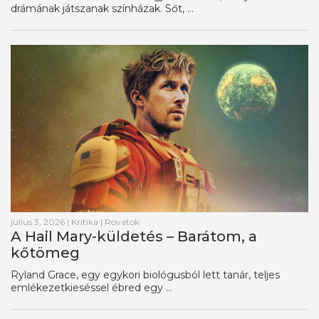
drámának játszanak színházak. Sőt, ...
július 3, 2026
|
Kritika
|
Rovatok
A Hail Mary-küldetés – Barátom, a
kőtömeg
Ryland Grace, egy egykori biológusból lett tanár, teljes
emlékezetkieséssel ébred egy ...