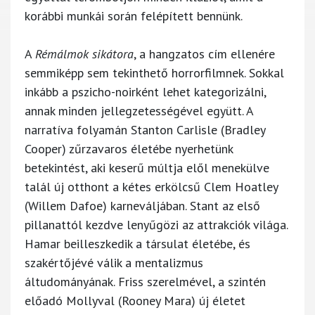
korábbi munkái során felépített bennünk.
A
Rémálmok sikátora
, a hangzatos cím ellenére
semmiképp sem tekinthető horrorfilmnek. Sokkal
inkább a pszicho-noirként lehet kategorizálni,
annak minden jellegzetességével együtt. A
narratíva folyamán Stanton Carlisle (Bradley
Cooper) zűrzavaros életébe nyerhetünk
betekintést, aki keserű múltja elől menekülve
talál új otthont a kétes erkölcsű Clem Hoatley
(Willem Dafoe) karneváljában. Stant az első
pillanattól kezdve lenyűgözi az attrakciók világa.
Hamar beilleszkedik a társulat életébe, és
szakértőjévé válik a mentalizmus
áltudományának. Friss szerelmével, a szintén
előadó Mollyval (Rooney Mara) új életet