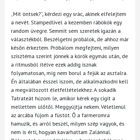
„Mit öntsek?”, kérdezi egy srác, akinek elfelejtem
a nevét. Stampedlivel a kezemben rábökök egy
random üvegre. Semmit sem szeretek igazán a
választékból. Beszélgetni próbálok, de ahhoz már
későn érkeztem. Próbálom megfejteni, milyen
szisztéma szerint jönnek a körök egymás után, de
a ritmusból ítélve ezek addig isznak
folyamatosan, míg nem borul a fejük az asztalra.
Én általában ésszel iszom, de alkalmazkodni kell
a megváltozott életfeltételekhez. A sokadik
Tatrateát húzom le, amikor kérek egy cigit a
mellettem ülőtől. Meggyújtja nekem. Véletlenül
az arcába fújom a füstöt. Ő a farmeromra
hamuzik, és arról beszél, milyen szép vagyok, és
nem is érti, hogyan kavarhattam Zalánnal.