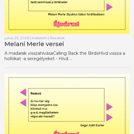
július 25, 2026
|
Irodalom
|
Rovatok
Melani Merle versei
A madarak visszahívásaCalling Back the BirdsHívd vissza a
hollókat -a seregélyeket - Hívd ...