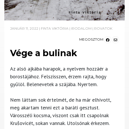
JANUÁR 11, 2022
|
FINTA VIKTÓRIA
|
IRODALOM
|
ROVATOK
MEGOSZTOM
Vége a bulinak
Az alsó ajkába harapok, a nyelvem hozzáér a
borostájához. Felszisszen, érzem rajta, hogy
gyűlöl. Belenevetek a szájába. Nyertem.
Nem láttam sok értelmét, de ha már elhívott,
meg akartam tenni ezt a baráti gesztust.
Városszéli kocsma, viszont csak itt csapolnak
Krušovicét, sokan vannak. Utolsónak érkezem.