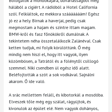
Bólogatok a mondókájára, udvariasságból meg
hálából a cigiért. A rádióból a Hotel California
szól. Felkiáltok, ez mekkora szááááááám! Egész
jó ez a hely. Bírnak a haverjai, pedig csak
megmostam a hajam és szintre ittam magam.
BMW-kről és fasz főnökökről dumálnak. A
tekintetem néha összetalálkozik Zalánéval. Csak
ketten tudjuk, mi folyik körülöttünk. Ő még
mindig nem hiszi el, hogy itt vagyok, ilyen
közömbösen, a Tatrától és a fölénytől csillogó
szemmel. Niki csendben ül egész idő alatt.
Beléfojtották a szót a sok vodkával. Sajnálni
akarom. Ő ide való.
A srác mellettem feláll, és kibotorkál a mosdóba.
Elveszek tőle még egy szálat, rágyújtok, és
kivonulok az épület elé. Nem vagyok dohányos,