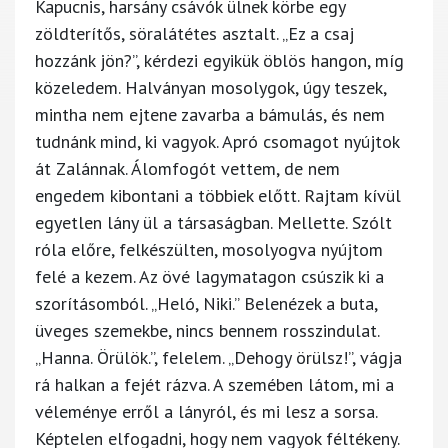
Kapucnis, harsány csávók ülnek körbe egy
zöldterítős, söralátétes asztalt. „Ez a csaj
hozzánk jön?”, kérdezi egyikük öblös hangon, míg
közeledem. Halványan mosolygok, úgy teszek,
mintha nem ejtene zavarba a bámulás, és nem
tudnánk mind, ki vagyok. Apró csomagot nyújtok
át Zalánnak. Álomfogót vettem, de nem
engedem kibontani a többiek előtt. Rajtam kívül
egyetlen lány ül a társaságban. Mellette. Szólt
róla előre, felkészülten, mosolyogva nyújtom
felé a kezem. Az övé lagymatagon csúszik ki a
szorításomból. „Heló, Niki.” Belenézek a buta,
üveges szemekbe, nincs bennem rosszindulat.
„Hanna. Örülök.”, felelem. „Dehogy örülsz!”, vágja
rá halkan a fejét rázva. A szemében látom, mi a
véleménye erről a lányról, és mi lesz a sorsa.
Képtelen elfogadni, hogy nem vagyok féltékeny.