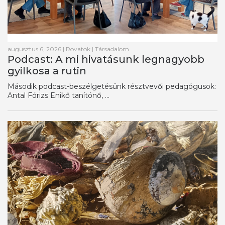
augusztus 6, 2026
|
Rovatok
|
Társadalom
Podcast: A mi hivatásunk legnagyobb
gyilkosa a rutin
Második podcast-beszélgetésünk résztvevői pedagógusok:
Antal Fórizs Enikő tanítónő, ...