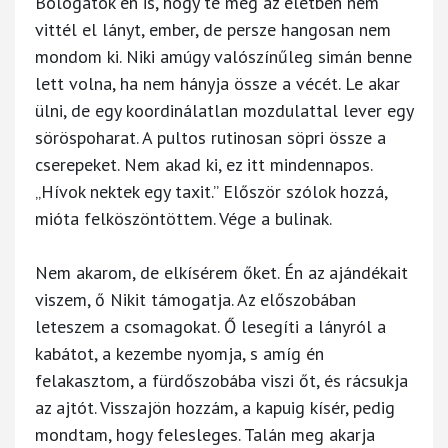
Bólogatok én is, hogy te még az életben nem
vittél el lányt, ember, de persze hangosan nem
mondom ki. Niki amúgy valószínűleg simán benne
lett volna, ha nem hányja össze a vécét. Le akar
ülni, de egy koordinálatlan mozdulattal lever egy
söröspoharat. A pultos rutinosan söpri össze a
cserepeket. Nem akad ki, ez itt mindennapos.
„Hívok nektek egy taxit.” Először szólok hozzá,
mióta felköszöntöttem. Vége a bulinak.
Nem akarom, de elkísérem őket. Én az ajándékait
viszem, ő Nikit támogatja. Az előszobában
leteszem a csomagokat. Ő lesegíti a lányról a
kabátot, a kezembe nyomja, s amíg én
felakasztom, a fürdőszobába viszi őt, és rácsukja
az ajtót. Visszajön hozzám, a kapuig kísér, pedig
mondtam, hogy felesleges. Talán meg akarja