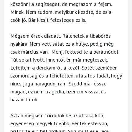
köszönni a segítséget, de megrázom a fejem.
Minek. Nem tudom, melyikünk kezdte, de ez a
csók jó. Bár kicsit felesleges ez is.
Mégsem érzek diadalt. Rálehelek a libabőrös
nyakára. Nem vett sálat ez a hülye, pedig még
csak március van. „Menj, fektesd le a barátnődet.
Túl sokat ivott. Innentől én már megleszek.”
Lefejtem a derekamról a kezét. Sötét szemében
szomorúság és a tehetetlen, utálatos tudat, hogy
nincs joga haragudni rám. Szedd már össze
magad, ez nem tragédia, üzenem vissza, és
hazaindulok.
Aztán mégsem fordulok be az utcasarkon,
egyenesen megyek tovább. Péntek este van,
biztos tele a billiárdklub. Alig múlt éjjel egy.