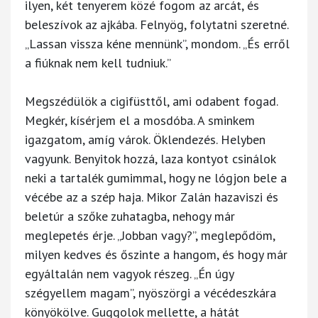
ilyen, két tenyerem közé fogom az arcát, és
beleszívok az ajkába. Felnyög, folytatni szeretné.
„Lassan vissza kéne mennünk”, mondom. „És erről
a fiúknak nem kell tudniuk.”
Megszédülök a cigifüsttől, ami odabent fogad.
Megkér, kísérjem el a mosdóba. A sminkem
igazgatom, amíg várok. Öklendezés. Helyben
vagyunk. Benyitok hozzá, laza kontyot csinálok
neki a tartalék gumimmal, hogy ne lógjon bele a
vécébe az a szép haja. Mikor Zalán hazaviszi és
beletúr a szőke zuhatagba, nehogy már
meglepetés érje. „Jobban vagy?”, meglepődöm,
milyen kedves és őszinte a hangom, és hogy már
egyáltalán nem vagyok részeg. „Én úgy
szégyellem magam”, nyöszörgi a vécédeszkára
könyökölve. Guggolok mellette, a hátát