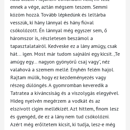
ennek a vége, aztán mégsem teszem. Semmi
közöm hozzá. Tovább lépkedünk és leltárba
vesszük, ki hány lánnyal és hány fiúval
csókolózott. Én lánnyal még egyszer sem, ő
háromszor is, részletesen beszámol a
tapasztalatairól. Kedveske ez a lány amúgy, csak
hát… igen. Most már tudom sajnálni egy kicsit. „Te
amúgy egy… nagyon gyönyörű csaj vagy”, néz
valahová a szemem mellé. Enyhén felém hajol.
Rajtam múlik, hogy ez kezdeményezés vagy
részeg dülöngés. A gyomromban keveredik a
Tatratea a kíváncsiság és a viszolygás elegyével.
Hideg nyelvén megérzem a vodkát és az
elszívott cigim mellékízét. Azt hittem, finom lesz
és gyengéd, de ez a lány nem tud csókolózni.
Azért még erőltetem kicsit, ki tudja, lesz-e még