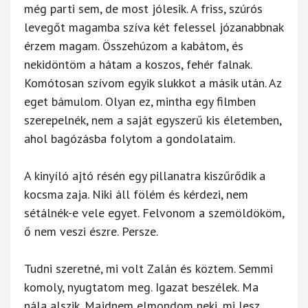
még parti sem, de most jólesik. A friss, szúrós
levegőt magamba szíva két felessel józanabbnak
érzem magam. Összehúzom a kabátom, és
nekidöntöm a hátam a koszos, fehér falnak.
Komótosan szívom egyik slukkot a másik után. Az
eget bámulom. Olyan ez, mintha egy filmben
szerepelnék, nem a saját egyszerű kis életemben,
ahol bagózásba folytom a gondolataim.
A kinyíló ajtó résén egy pillanatra kiszűrődik a
kocsma zaja. Niki áll fölém és kérdezi, nem
sétálnék-e vele egyet. Felvonom a szemöldököm,
ő nem veszi észre. Persze.
Tudni szeretné, mi volt Zalán és köztem. Semmi
komoly, nyugtatom meg. Igazat beszélek. Ma
nála alszik. Majdnem elmondom neki, mi lesz