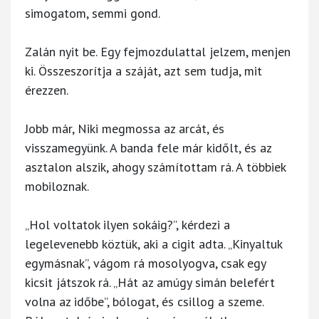
simogatom, semmi gond.
Zalán nyit be. Egy fejmozdulattal jelzem, menjen
ki. Összeszorítja a száját, azt sem tudja, mit
érezzen.
Jobb már, Niki megmossa az arcát, és
visszamegyünk. A banda fele már kidőlt, és az
asztalon alszik, ahogy számítottam rá. A többiek
mobiloznak.
„Hol voltatok ilyen sokáig?”, kérdezi a
legelevenebb köztük, aki a cigit adta. „Kinyaltuk
egymásnak”, vágom rá mosolyogva, csak egy
kicsit játszok rá. „Hát az amúgy simán belefért
volna az időbe”, bólogat, és csillog a szeme.