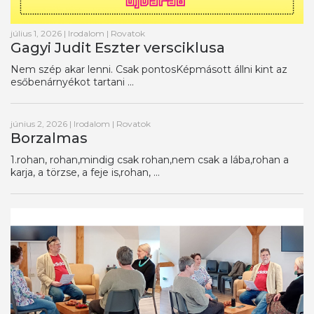
július 1, 2026
|
Irodalom
|
Rovatok
Gagyi Judit Eszter versciklusa
Nem szép akar lenni. Csak pontosKépmásott állni kint az
esőbenárnyékot tartani ...
június 2, 2026
|
Irodalom
|
Rovatok
Borzalmas
1.rohan, rohan,mindig csak rohan,nem csak a lába,rohan a
karja, a törzse, a feje is,rohan, ...