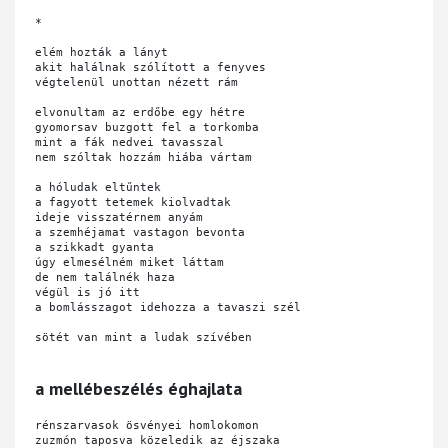
*

elém hozták a lányt

akit halálnak szólított a fenyves

végtelenül unottan nézett rám

elvonultam az erdőbe egy hétre

gyomorsav buzgott fel a torkomba

mint a fák nedvei tavasszal

nem szóltak hozzám hiába vártam

a hóludak eltűntek 

a fagyott tetemek kiolvadtak

ideje visszatérnem anyám

a szemhéjamat vastagon bevonta

a szikkadt gyanta

úgy elmesélném miket láttam 

de nem találnék haza 

végül is jó itt

a bomlásszagot idehozza a tavaszi szél

sötét van mint a ludak szívében

a mellébeszélés éghajlata
rénszarvasok ösvényei homlokomon

zuzmón taposva közeledik az éjszaka 
