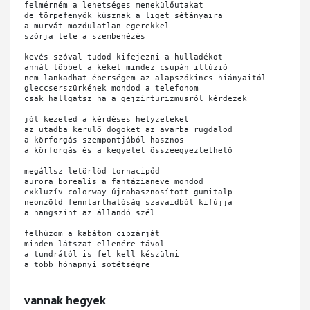
felmérném a lehetséges menekülőutakat 

de törpefenyők kúsznak a liget sétányaira

a murvát mozdulatlan egerekkel 

szórja tele a szembenézés

kevés szóval tudod kifejezni a hulladékot 

annál többel a kéket mindez csupán illúzió

nem lankadhat éberségem az alapszókincs hiányaitól

gleccserszürkének mondod a telefonom

csak hallgatsz ha a gejzírturizmusról kérdezek

jól kezeled a kérdéses helyzeteket 

az utadba kerülő dögöket az avarba rugdalod

a körforgás szempontjából hasznos

a körforgás és a kegyelet összeegyeztethető 

megállsz letörlöd tornacipőd

aurora borealis a fantázianeve mondod

exkluzív colorway újrahasznosított gumitalp

neonzöld fenntarthatóság szavaidból kifújja 

a hangszínt az állandó szél

felhúzom a kabátom cipzárját 

minden látszat ellenére távol

a tundrától is fel kell készülni 

a több hónapnyi sötétségre

vannak hegyek