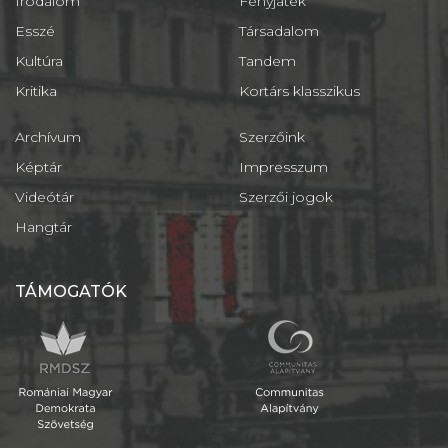
Irodalom
Fényjáték
Esszé
Társadalom
Kultúra
Tandem
Kritika
Kortárs klasszikus
Archívum
Szerzőink
Képtár
Impresszum
Videótár
Szerzői jogok
Hangtár
TÁMOGATÓK