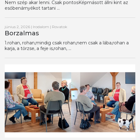
Nem szép akar lenni. Csak pontosKépmásott állni kint az
esőbenárnyékot tartani ...
június 2, 2026
|
Irodalom
|
Rovatok
Borzalmas
1.rohan, rohan,mindig csak rohan,nem csak a lába,rohan a
karja, a törzse, a feje is,rohan, ...