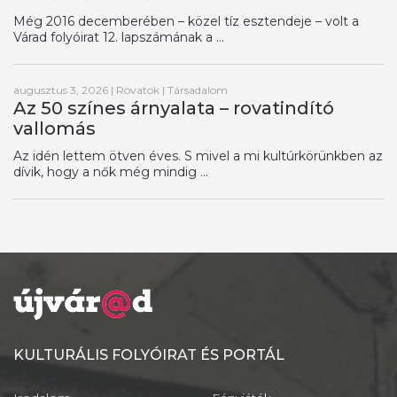
Még 2016 decemberében – közel tíz esztendeje – volt a
Várad folyóirat 12. lapszámának a ...
augusztus 3, 2026
|
Rovatok
|
Társadalom
Az 50 színes árnyalata – rovatindító
vallomás
Az idén lettem ötven éves. S mivel a mi kultúrkörünkben az
dívik, hogy a nők még mindig ...
KULTURÁLIS FOLYÓIRAT ÉS PORTÁL