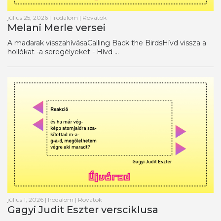
július 25, 2026
|
Irodalom
|
Rovatok
Melani Merle versei
A madarak visszahívásaCalling Back the BirdsHívd vissza a
hollókat -a seregélyeket - Hívd ...
július 1, 2026
|
Irodalom
|
Rovatok
Gagyi Judit Eszter versciklusa