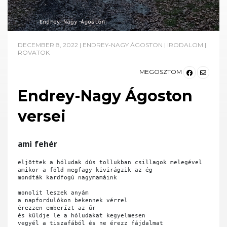
DECEMBER 8, 2022
|
ENDREY-NAGY ÁGOSTON
|
IRODALOM
|
ROVATOK
MEGOSZTOM
Endrey-Nagy Ágoston
versei
ami fehér
eljöttek a hóludak dús tollukban csillagok melegével

amikor a föld megfagy kivirágzik az ég 

mondták kardfogú nagymamáink

monolit leszek anyám

a napfordulókon bekennek vérrel

érezzen emberízt az űr

és küldje le a hóludakat kegyelmesen

vegyél a tiszafából és ne érezz fájdalmat
