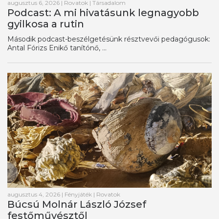
augusztus 6, 2026
|
Rovatok
|
Társadalom
Podcast: A mi hivatásunk legnagyobb
gyilkosa a rutin
Második podcast-beszélgetésünk résztvevői pedagógusok:
Antal Fórizs Enikő tanítónő, ...
augusztus 4, 2026
|
Fényjáték
|
Rovatok
Búcsú Molnár László József
festőművésztől