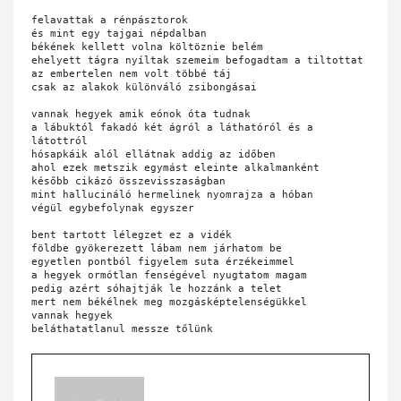
felavattak a rénpásztorok 

és mint egy tajgai népdalban

békének kellett volna költöznie belém

ehelyett tágra nyíltak szemeim befogadtam a tiltottat

az embertelen nem volt többé táj

csak az alakok különváló zsibongásai

vannak hegyek amik eónok óta tudnak

a lábuktól fakadó két ágról a láthatóról és a 
látottról

hósapkáik alól ellátnak addig az időben

ahol ezek metszik egymást eleinte alkalmanként

később cikázó összevisszaságban

mint hallucináló hermelinek nyomrajza a hóban

végül egybefolynak egyszer 

bent tartott lélegzet ez a vidék

földbe gyökerezett lábam nem járhatom be

egyetlen pontból figyelem suta érzékeimmel

a hegyek ormótlan fenségével nyugtatom magam

pedig azért sóhajtják le hozzánk a telet

mert nem békélnek meg mozgásképtelenségükkel

vannak hegyek
