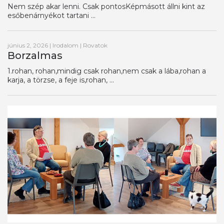
Nem szép akar lenni. Csak pontosKépmásott állni kint az
esőbenárnyékot tartani ...
június 2, 2026
|
Irodalom
|
Rovatok
Borzalmas
1.rohan, rohan,mindig csak rohan,nem csak a lába,rohan a
karja, a törzse, a feje is,rohan, ...