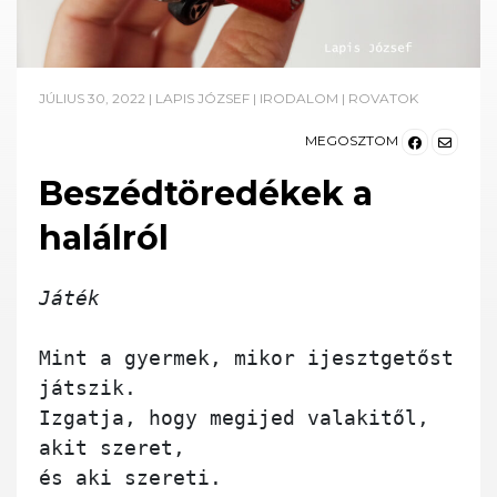
JÚLIUS 30, 2022
|
LAPIS JÓZSEF
|
IRODALOM
|
ROVATOK
MEGOSZTOM
Beszédtöredékek a
halálról
Játék
Mint a gyermek, mikor ijesztgetőst 
játszik.

Izgatja, hogy megijed valakitől, 
akit szeret,

és aki szereti.
