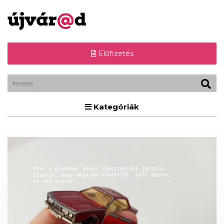
Előfizetés
Kategóriák