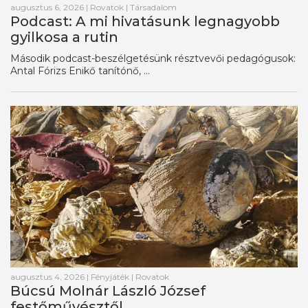
augusztus 6, 2026
|
Rovatok
|
Társadalom
Podcast: A mi hivatásunk legnagyobb
gyilkosa a rutin
Második podcast-beszélgetésünk résztvevői pedagógusok:
Antal Fórizs Enikő tanítónő, ...
augusztus 4, 2026
|
Fényjáték
|
Rovatok
Búcsú Molnár László József
festőművésztől