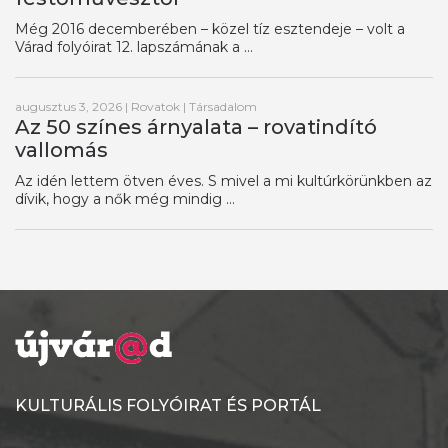
Még 2016 decemberében – közel tíz esztendeje – volt a
Várad folyóirat 12. lapszámának a ...
augusztus 3, 2026
|
Rovatok
|
Társadalom
Az 50 színes árnyalata – rovatindító
vallomás
Az idén lettem ötven éves. S mivel a mi kultúrkörünkben az
dívik, hogy a nők még mindig ...
KULTURÁLIS FOLYÓIRAT ÉS PORTÁL