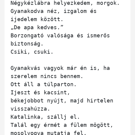
Négykézlábra helyezkedem, morgok.

Gyanakodva néz, izgalom és 
ijedelem között.

„De apa kedves.”

Borzongató valósága és ismerős 
biztonság.

Csiki, csuki.

Gyanakvás vagyok már én is, ha 
szerelem nincs bennem.

Ott áll a túlparton.

Ijeszt és kacsint,

békejobbot nyújt, majd hirtelen 
visszahúzza.

Katalinka, szállj el.

Talál egy érmét a fülem mögött,

mosolyogva mutatja fel,
