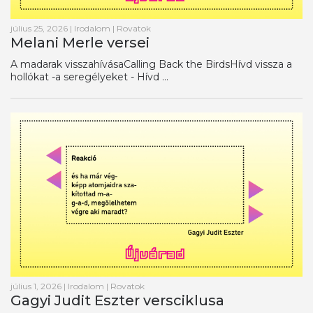
július 25, 2026
|
Irodalom
|
Rovatok
Melani Merle versei
A madarak visszahívásaCalling Back the BirdsHívd vissza a
hollókat -a seregélyeket - Hívd ...
július 1, 2026
|
Irodalom
|
Rovatok
Gagyi Judit Eszter versciklusa