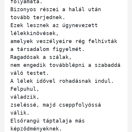
folyamata.

Bizonyos részei a halál után 
tovább terjednek.

Ezek lesznek az úgynevezett 
lélekkinövések,

amelyek veszélyeire rég felhívták 
a társadalom figyelmét.

Ragadósak a szálak,

nem engedik továbblépni a szabaddá 
váló testet.

A lélek idővel rohadásnak indul. 
Felpuhul,

váladzik,

zseléssé, majd cseppfolyóssá 
válik.

Elsőrangú táptalaja más 
képződményeknek.
