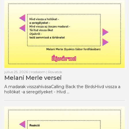
július 25, 2026
|
Irodalom
|
Rovatok
Melani Merle versei
A madarak visszahívásaCalling Back the BirdsHívd vissza a
hollókat -a seregélyeket - Hívd ...