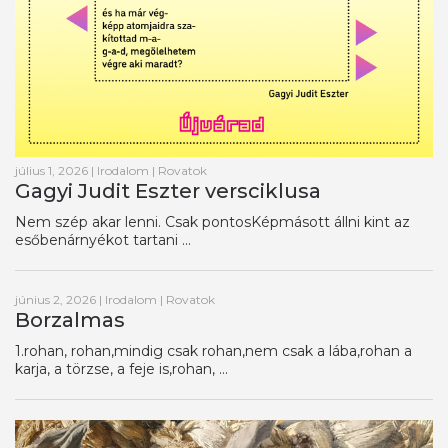
július 1, 2026
|
Irodalom
|
Rovatok
Gagyi Judit Eszter versciklusa
Nem szép akar lenni. Csak pontosKépmásott állni kint az
esőbenárnyékot tartani ...
június 2, 2026
|
Irodalom
|
Rovatok
Borzalmas
1.rohan, rohan,mindig csak rohan,nem csak a lába,rohan a
karja, a törzse, a feje is,rohan, ...