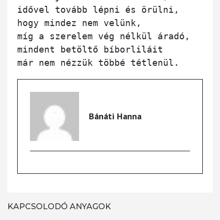
idővel tovább lépni és örülni, 

hogy mindez nem velünk,

míg a szerelem vég nélkül áradó,

mindent betöltő bíborliláit

Bánáti Hanna
KAPCSOLODÓ ANYAGOK