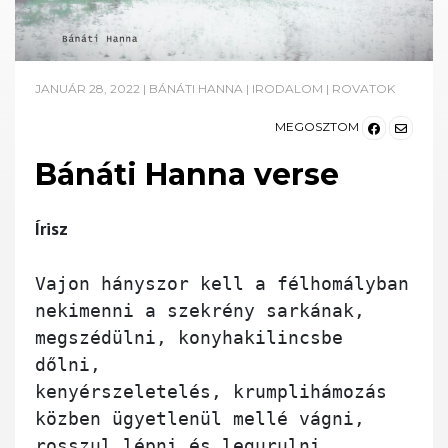
JANUÁR 28, 2022
|
BÁNÁTI HANNA
|
IRODALOM
|
ROVATOK
MEGOSZTOM
Bánáti Hanna verse
Írisz
Vajon hányszor kell a félhomályban

nekimenni a szekrény sarkának,

megszédülni, konyhakilincsbe 
dőlni,

kenyérszeletelés, krumplihámozás

közben ügyetlenül mellé vágni,

rosszul lépni és legurulni
