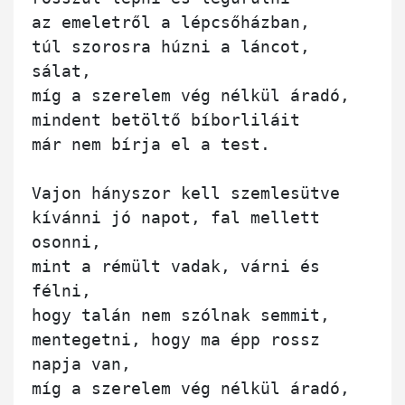
az emeletről a lépcsőházban,

túl szorosra húzni a láncot, 
sálat,

míg a szerelem vég nélkül áradó,

mindent betöltő bíborliláit

már nem bírja el a test.

Vajon hányszor kell szemlesütve

kívánni jó napot, fal mellett 
osonni,

mint a rémült vadak, várni és 
félni,

hogy talán nem szólnak semmit,

mentegetni, hogy ma épp rossz 
napja van,

míg a szerelem vég nélkül áradó,
