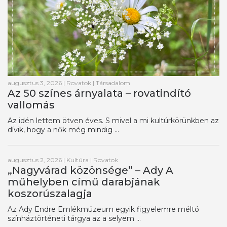
augusztus 3, 2026
|
Rovatok
|
Társadalom
Az 50 színes árnyalata – rovatindító
vallomás
Az idén lettem ötven éves. S mivel a mi kultúrkörünkben az
dívik, hogy a nők még mindig ...
augusztus 2, 2026
|
Kultúra
|
Rovatok
„Nagyvárad közönsége” – Ady A
műhelyben című darabjának
koszorúszalagja
Az Ady Endre Emlékmúzeum egyik figyelemre méltó
színháztörténeti tárgya az a selyem ...