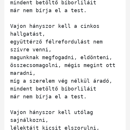
mindent betöltő bíborliláit

már nem bírja el a test.

Vajon hányszor kell a cinkos 
hallgatást, 

együttérző félrefordulást nem 
szívre venni,

magunknak megfogadni, eldönteni,

összecsomagolni, mégis megint ott 
maradni,

míg a szerelem vég nélkül áradó,

mindent betöltő bíborliláit

már nem bírja el a test.

Vajon hányszor kell utólag 
sajnálkozni,

lélektájt kicsit elszorulni, 
