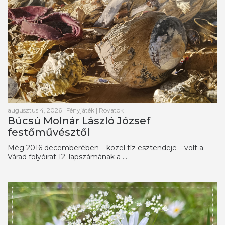
augusztus 4, 2026
|
Fényjáték
|
Rovatok
Búcsú Molnár László József
festőművésztől
Még 2016 decemberében – közel tíz esztendeje – volt a
Várad folyóirat 12. lapszámának a ...