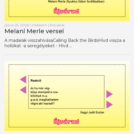
július 25, 2026
|
Irodalom
|
Rovatok
Melani Merle versei
A madarak visszahívásaCalling Back the BirdsHívd vissza a
hollókat -a seregélyeket - Hívd ...