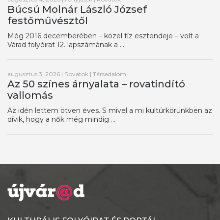
Búcsú Molnár László József
festőművésztől
Még 2016 decemberében – közel tíz esztendeje – volt a
Várad folyóirat 12. lapszámának a ...
augusztus 3, 2026
|
Rovatok
|
Társadalom
Az 50 színes árnyalata – rovatindító
vallomás
Az idén lettem ötven éves. S mivel a mi kultúrkörünkben az
dívik, hogy a nők még mindig ...