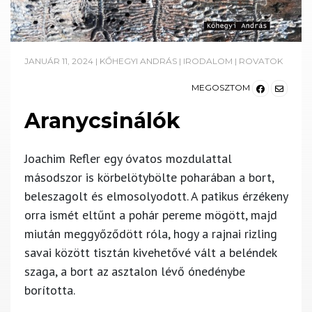
JANUÁR 11, 2024
|
KŐHEGYI ANDRÁS
|
IRODALOM
|
ROVATOK
MEGOSZTOM
Aranycsinálók
Joachim Refler egy óvatos mozdulattal
másodszor is körbelötybölte poharában a bort,
beleszagolt és elmosolyodott. A patikus érzékeny
orra ismét eltűnt a pohár pereme mögött, majd
miután meggyőződött róla, hogy a rajnai rizling
savai között tisztán kivehetővé vált a beléndek
szaga, a bort az asztalon lévő ónedénybe
borította.