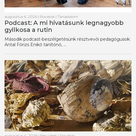
augusztus 6, 2026
|
Rovatok
|
Társadalom
Podcast: A mi hivatásunk legnagyobb
gyilkosa a rutin
Második podcast-beszélgetésünk résztvevői pedagógusok:
Antal Fórizs Enikő tanítónő, ...
augusztus 4, 2026
|
Fényjáték
|
Rovatok