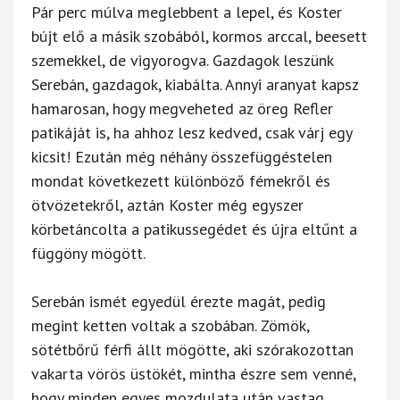
Pár perc múlva meglebbent a lepel, és Koster
bújt elő a másik szobából, kormos arccal, beesett
szemekkel, de vigyorogva. Gazdagok leszünk
Serebán, gazdagok, kiabálta. Annyi aranyat kapsz
hamarosan, hogy megveheted az öreg Refler
patikáját is, ha ahhoz lesz kedved, csak várj egy
kicsit! Ezután még néhány összefüggéstelen
mondat következett különböző fémekről és
ötvözetekről, aztán Koster még egyszer
körbetáncolta a patikussegédet és újra eltűnt a
függöny mögött.
Serebán ismét egyedül érezte magát, pedig
megint ketten voltak a szobában. Zömök,
sötétbőrű férfi állt mögötte, aki szórakozottan
vakarta vörös üstökét, mintha észre sem venné,
hogy minden egyes mozdulata után vastag