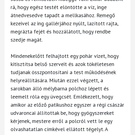
rá, hogy egész testét elöntötte a víz, inge
átnedvesedve tapadt a mellkasához. Remegő
kezeivel az ing gallérjához nyúlt, lazított rajta,
megrázta fejét és hozzálátott, hogy rendbe
szedje magát.
Mindenekelőtt felhajtott egy pohár vizet, hogy
kitisztítsa belső szerveit és azok tökéletesen
tudjanak összpontosítani a test működésének
helyreállítására. Miután ezzel végzett, a
sarokban álló mélybarna polchoz lépett és
leemelt róla egy üvegcsét. Emlékezett, hogy
amikor az előző patikushoz egyszer a régi császár
udvaroncai állítottak be, hogy gyógyszereket
kérjenek, mestere erről a polcról vett le egy
olvashatatlan címkével ellátott tégelyt. A