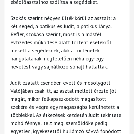
ebédlőasztalhoz szólítsa a segédeket.
Szokás szerint négyen ülték körül az asztalt: a
két segéd, a patikus és Judit, a patikus lánya.
Refler, szokása szerint, most is a másfél
évtizedes működése alatt történt esetekről
mesélt a segédeknek, akik a történetek
hangulatának megfelelően néha egy-egy
nevetést vagy sajnálkozó sóhajt hallattak.
Judit ezalatt csendben evett és mosolygott.
Valójában csak itt, az asztal mellett érezte jól
magát, mikor felkapaszkodott magasított
székére és végre egy magasságba kerülhetett a
többiekkel. Az étkezések kezdetén Judit tekintete
mohó fénnyel telt meg, szemöldöke pedig
egyetlen, igyekezettől hullámzó sávvá fonódott