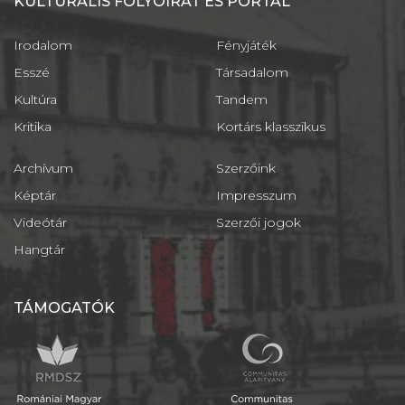
KULTURÁLIS FOLYÓIRAT ÉS PORTÁL
Irodalom
Fényjáték
Esszé
Társadalom
Kultúra
Tandem
Kritika
Kortárs klasszikus
Archívum
Szerzőink
Képtár
Impresszum
Videótár
Szerzői jogok
Hangtár
TÁMOGATÓK