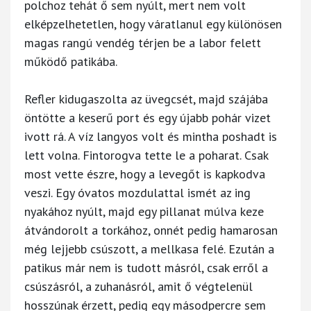
polchoz tehát ő sem nyúlt, mert nem volt
elképzelhetetlen, hogy váratlanul egy különösen
magas rangú vendég térjen be a labor felett
működő patikába.
Refler kidugaszolta az üvegcsét, majd szájába
öntötte a keserű port és egy újabb pohár vizet
ivott rá. A víz langyos volt és mintha poshadt is
lett volna. Fintorogva tette le a poharat. Csak
most vette észre, hogy a levegőt is kapkodva
veszi. Egy óvatos mozdulattal ismét az ing
nyakához nyúlt, majd egy pillanat múlva keze
átvándorolt a torkához, onnét pedig hamarosan
még lejjebb csúszott, a mellkasa felé. Ezután a
patikus már nem is tudott másról, csak erről a
csúszásról, a zuhanásról, amit ő végtelenül
hosszúnak érzett, pedig egy másodpercre sem