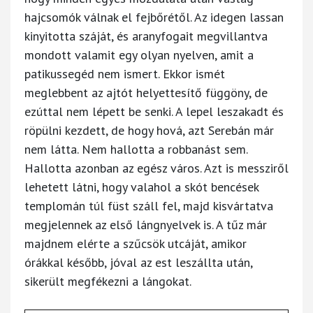
hajcsomók válnak el fejbőrétől. Az idegen lassan
kinyitotta száját, és aranyfogait megvillantva
mondott valamit egy olyan nyelven, amit a
patikussegéd nem ismert. Ekkor ismét
meglebbent az ajtót helyettesítő függöny, de
ezúttal nem lépett be senki. A lepel leszakadt és
röpülni kezdett, de hogy hová, azt Serebán már
nem látta. Nem hallotta a robbanást sem.
Hallotta azonban az egész város. Azt is messziről
lehetett látni, hogy valahol a skót bencések
templomán túl füst száll fel, majd kisvártatva
megjelennek az első lángnyelvek is. A tűz már
majdnem elérte a szűcsök utcáját, amikor
órákkal később, jóval az est leszállta után,
sikerült megfékezni a lángokat.