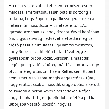
Ha nem vette volna teljesen természetesnek
mindazt, ami történt, talán bele is borzong a
tudatba, hogy Rupert, a patikussegéd – ezen a
héten már másodszor – az életére tört. Az
igazság azonban az, hogy tizenöt évvel korábban
ő is a gyűszűvirág nedvével siettette meg az
előző patikus elmúlását, így hát természetes,
hogy Rupert az idő előrehaladtával egyre
gyakrabban próbálkozik, Serebán, a második
segéd pedig valószínűleg már lázasan kutat egy
olyan méreg után, amit sem Refler, sem Rupert
nem ismer. Az viszont mégis aggasztónak tűnt,
hogy ezúttal csak a második szagpróbára sikerült
felismerni a borba kevert beléndeket. Refler
nagyot sóhajtott, majd elindult lefelé a patika
laborjába vezető lépcsőn, hogy az