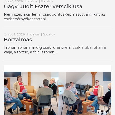
július 1, 2026
|
Irodalom
|
Rovatok
Gagyi Judit Eszter versciklusa
Nem szép akar lenni. Csak pontosKépmásott állni kint az
esőbenárnyékot tartani ...
június 2, 2026
|
Irodalom
|
Rovatok
Borzalmas
1.rohan, rohan,mindig csak rohan,nem csak a lába,rohan a
karja, a törzse, a feje is,rohan, ...