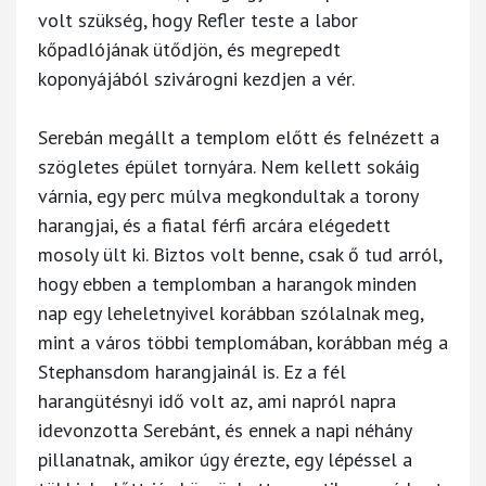
volt szükség, hogy Refler teste a labor
kőpadlójának ütődjön, és megrepedt
koponyájából szivárogni kezdjen a vér.
Serebán megállt a templom előtt és felnézett a
szögletes épület tornyára. Nem kellett sokáig
várnia, egy perc múlva megkondultak a torony
harangjai, és a fiatal férfi arcára elégedett
mosoly ült ki. Biztos volt benne, csak ő tud arról,
hogy ebben a templomban a harangok minden
nap egy leheletnyivel korábban szólalnak meg,
mint a város többi templomában, korábban még a
Stephansdom harangjainál is. Ez a fél
harangütésnyi idő volt az, ami napról napra
idevonzotta Serebánt, és ennek a napi néhány
pillanatnak, amikor úgy érezte, egy lépéssel a