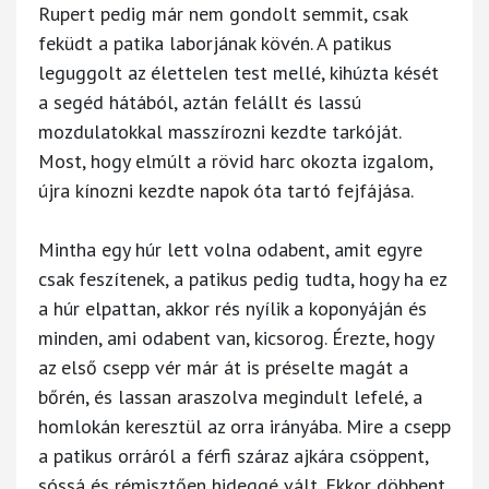
Rupert pedig már nem gondolt semmit, csak
feküdt a patika laborjának kövén. A patikus
leguggolt az élettelen test mellé, kihúzta kését
a segéd hátából, aztán felállt és lassú
mozdulatokkal masszírozni kezdte tarkóját.
Most, hogy elmúlt a rövid harc okozta izgalom,
újra kínozni kezdte napok óta tartó fejfájása.
Mintha egy húr lett volna odabent, amit egyre
csak feszítenek, a patikus pedig tudta, hogy ha ez
a húr elpattan, akkor rés nyílik a koponyáján és
minden, ami odabent van, kicsorog. Érezte, hogy
az első csepp vér már át is préselte magát a
bőrén, és lassan araszolva megindult lefelé, a
homlokán keresztül az orra irányába. Mire a csepp
a patikus orráról a férfi száraz ajkára csöppent,
sóssá és rémisztően hideggé vált. Ekkor döbbent