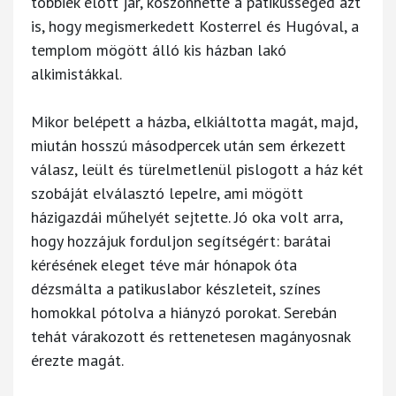
többiek előtt jár, köszönhette a patikussegéd azt
is, hogy megismerkedett Kosterrel és Hugóval, a
templom mögött álló kis házban lakó
alkimistákkal.
Mikor belépett a házba, elkiáltotta magát, majd,
miután hosszú másodpercek után sem érkezett
válasz, leült és türelmetlenül pislogott a ház két
szobáját elválasztó lepelre, ami mögött
házigazdái műhelyét sejtette. Jó oka volt arra,
hogy hozzájuk forduljon segítségért: barátai
kérésének eleget téve már hónapok óta
dézsmálta a patikuslabor készleteit, színes
homokkal pótolva a hiányzó porokat. Serebán
tehát várakozott és rettenetesen magányosnak
érezte magát.