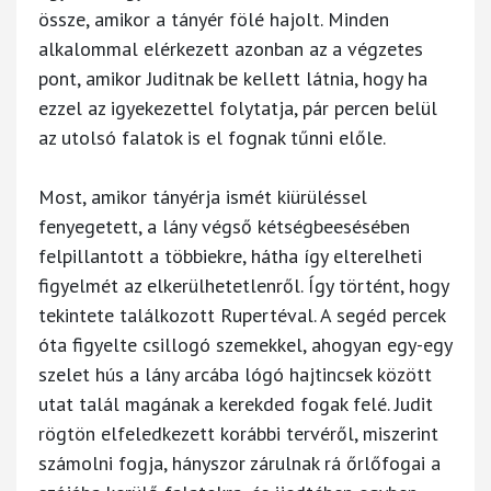
össze, amikor a tányér fölé hajolt. Minden
alkalommal elérkezett azonban az a végzetes
pont, amikor Juditnak be kellett látnia, hogy ha
ezzel az igyekezettel folytatja, pár percen belül
az utolsó falatok is el fognak tűnni előle.
Most, amikor tányérja ismét kiürüléssel
fenyegetett, a lány végső kétségbeesésében
felpillantott a többiekre, hátha így elterelheti
figyelmét az elkerülhetetlenről. Így történt, hogy
tekintete találkozott Rupertéval. A segéd percek
óta figyelte csillogó szemekkel, ahogyan egy-egy
szelet hús a lány arcába lógó hajtincsek között
utat talál magának a kerekded fogak felé. Judit
rögtön elfeledkezett korábbi tervéről, miszerint
számolni fogja, hányszor zárulnak rá őrlőfogai a