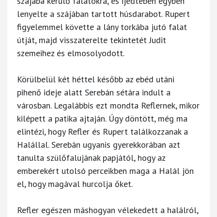
szájába kerülő falatokra, és ijedtében egyben
lenyelte a szájában tartott húsdarabot. Rupert
figyelemmel követte a lány torkába jutó falat
útját, majd visszaterelte tekintetét Judit
szemeihez és elmosolyodott.
Körülbelül két héttel később az ebéd utáni
pihenő ideje alatt Serebán sétára indult a
városban. Legalábbis ezt mondta Reflernek, mikor
kilépett a patika ajtaján. Úgy döntött, még ma
elintézi, hogy Refler és Rupert találkozzanak a
Halállal. Serebán ugyanis gyerekkorában azt
tanulta szülőfalujának papjától, hogy az
emberekért utolsó perceikben maga a Halál jön
el, hogy magával hurcolja őket.
Refler egészen máshogyan vélekedett a halálról,