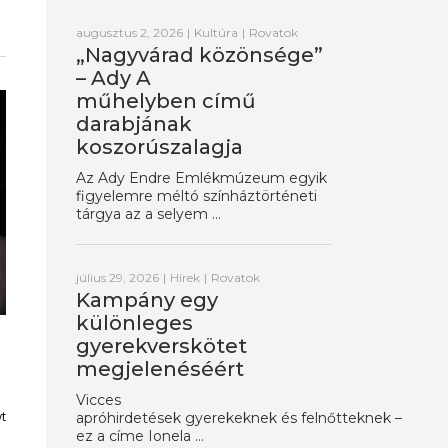
augusztus 2, 2026
|
Kultúra
|
Rovatok
„Nagyvárad közönsége”
– Ady A
műhelyben című
darabjának
koszorúszalagja
Az Ady Endre Emlékmúzeum egyik
figyelemre méltó színháztörténeti
tárgya az a selyem ...
július 29, 2026
|
Hírek
|
Rovatok
Kampány egy
különleges
gyerekverskötet
megjelenéséért
Vicces
t
apróhirdetések gyerekeknek és felnőtteknek –
ez a címe Ionela ...