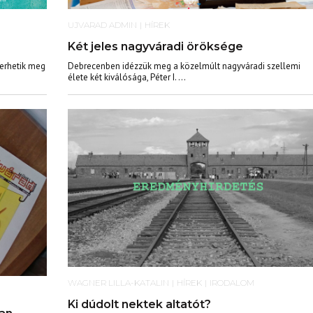
UJVARAD ADMIN
|
HÍREK
Két jeles nagyváradi öröksége
Debrecenben idézzük meg a közelmúlt nagyváradi szellemi
merhetik meg
élete két kiválósága, Péter I. ...
WAGNER LILLA-KATALIN
|
HÍREK
|
IRODALOM
Ki dúdolt nektek altatót?