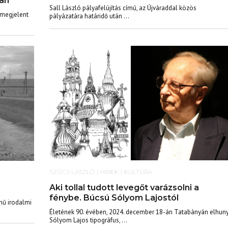
ban
Sall László pályafelújítás című, az Újváraddal közös
 megjelent
pályázatára határidő után ...
SZŰCS LÁSZLÓ
|
HÍREK
|
KULTÚRA
Aki tollal tudott levegőt varázsolni a
fénybe. Búcsú Sólyom Lajostól
mű irodalmi
Életének 90. évében, 2024. december 18-án Tatabányán elhuny
Sólyom Lajos tipográfus, ...