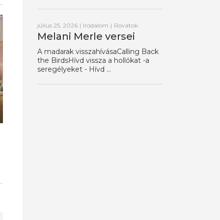
július 25, 2026
|
Irodalom
|
Rovatok
Melani Merle versei
A madarak visszahívásaCalling Back
the BirdsHívd vissza a hollókat -a
seregélyeket - Hívd ...