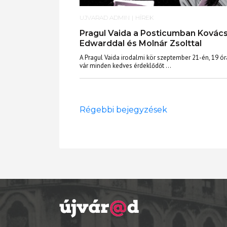
UJVARAD ADMIN
|
HÍREK
Pragul Vaida a Posticumban Kovác
Edwarddal és Molnár Zsolttal
A Pragul Vaida irodalmi kör szeptember 21-én, 19 ór
vár minden kedves érdeklődőt ...
Régebbi bejegyzések
Bejegyzés
navigáció