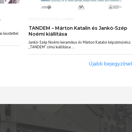
s
OZSVÁTH ZSUZSA
|
HÍREK
TANDEM – Márton Katalin és Jankó-Szép
ai kezdettel
Noémi kiállítása
Jankó-Szép Noémi keramikus és Márton Katalin képzőművész
„TANDEM” című kiállítása ...
Újabb bejegyzése