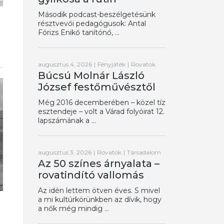
Második podcast-beszélgetésünk
résztvevői pedagógusok: Antal
Fórizs Enikő tanítónő, ...
augusztus 4, 2026
|
Fényjáték
|
Rovatok
Búcsú Molnár László
József festőművésztől
Még 2016 decemberében – közel tíz
esztendeje – volt a Várad folyóirat 12.
lapszámának a ...
augusztus 3, 2026
|
Rovatok
|
Társadalom
Az 50 színes árnyalata –
rovatindító vallomás
Az idén lettem ötven éves. S mivel
a mi kultúrkörünkben az dívik, hogy
a nők még mindig ...