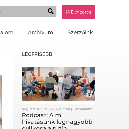
Előfizetés
dalom
Archívum
Szerzőink
LEGFRISEBB
augusztus 6, 2026
|
Rovatok
|
Társadalom
Podcast: A mi
hivatásunk legnagyobb
gyilkosa a rutin