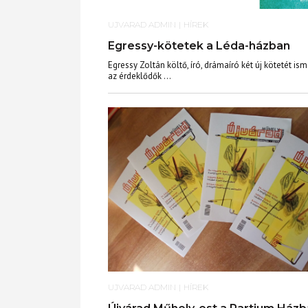
UJVARAD ADMIN
|
HÍREK
Egressy-kötetek a Léda-házban
Egressy Zoltán költő, író, drámaíró két új kötetét is
az érdeklődők ...
UJVARAD ADMIN
|
HÍREK