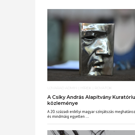
UJVARAD ADMIN
|
HÍREK
|
ROVATOK
A Csíky András Alapítvány Kuratór
közleménye
A 20. századi erdélyi magyar színjátszás meghatáro
és mindmáig egyetlen ...