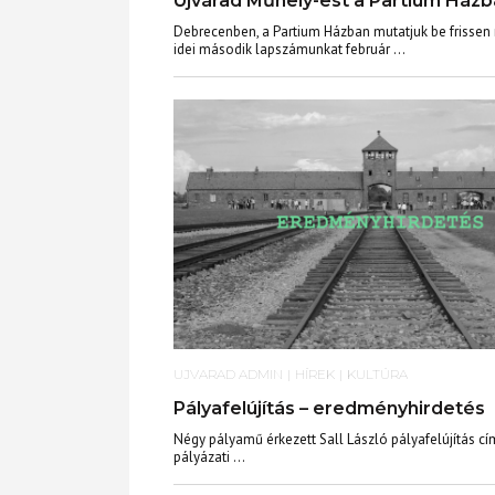
Újvárad Műhely-est a Partium Ház
Debrecenben, a Partium Házban mutatjuk be frissen
idei második lapszámunkat február ...
UJVARAD ADMIN
|
HÍREK
|
KULTÚRA
Pályafelújítás – eredményhirdetés
Négy pályamű érkezett Sall László pályafelújítás cí
pályázati ...