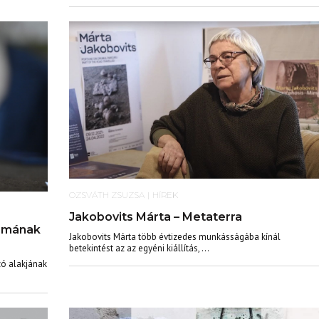
OZSVÁTH ZSUZSA
|
HÍREK
Jakobovits Márta – Metaterra
iumának
Jakobovits Márta több évtizedes munkásságába kínál
betekintést az az egyéni kiállítás, ...
zó alakjának